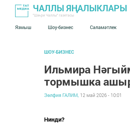
ЧАЛЛЫ ЯҢАЛЫКЛАРЫ
"Шәһри Чаллы" газетасы
Язмыш
Шоу-бизнес
Сәламәтлек
ШОУ-БИЗНЕС
Ильмира Нәгый
тормышка ашы
Зөлфия ГАЛИМ,
12 май 2026 - 10:01
Нинди?