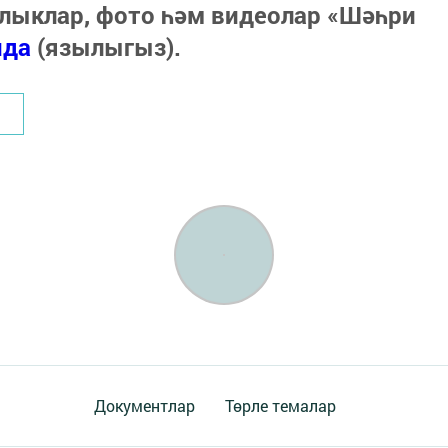
лыклар, фото һәм видеолар «Шәһри
нда
(язылыгыз).
Документлар
Төрле темалар