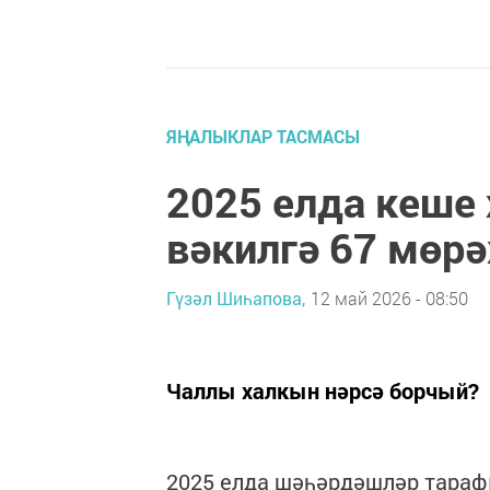
ЯҢАЛЫКЛАР ТАСМАСЫ
2025 елда кеше
вәкилгә 67 мөрә
Гүзәл Шиһапова,
12 май 2026 - 08:50
Чаллы халкын нәрсә борчый?
2025 елда шәһәрдәшләр тараф