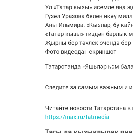
Ул «Татар кызы» исемле яңа 
Гүзәл Уразова белән икәү мил
Аны Ильмира: «Кызлар, бу кайн
«Татар кызы» тиздән барлык м
Җырны бер тәүлек эчендә бер 
Фото видеодан скриншот
Татарстанда «Яшьләр һәм бал
Следите за самым важным и 
Читайте новости Татарстана 
https://max.ru/tatmedia
Тагы да кызыклырак яңа