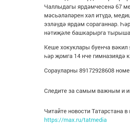
Чаллыдагы ярдәмчесенә 67 мө
мәсьәләләрен хәл итүдә, меди
эзләүдә ярдәм сораганнар. Һәр
нәтиҗәле башкарырга тырыша
Кеше хокуклары буенча вәкил
һәр җомга 14 нче гимназиядә к
Сорауларны 89172928608 номе
Следите за самым важным и 
Читайте новости Татарстана 
https://max.ru/tatmedia