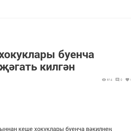
 хокуклары буенча
җәгать килгән
614
0
ыннан кеше хокуклары буенча вәкилнең