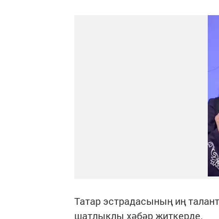
Татар эстрадасының иң тала
шатлыклы хәбәр җиткерде.