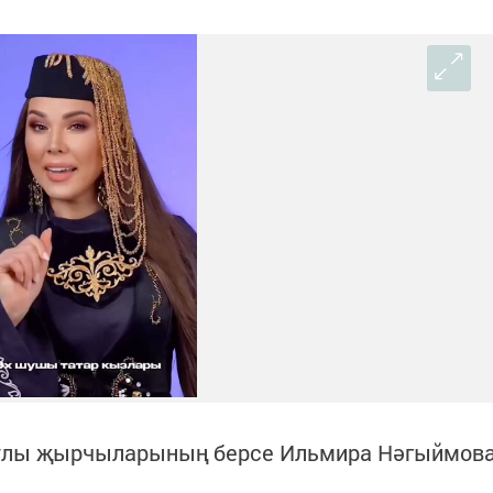
нтлы җырчыларының берсе Ильмира Нәгыймов