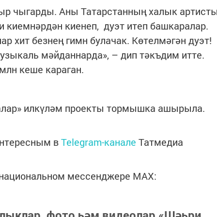
җыр чыгарды. Аны Татарстанның халык артист
ли киемнәрдән киенеп, дуэт итеп башкаралар.
ар хит безнең гимн булачак. Көтелмәгән дуэт!
узыкаль мәйданнарда», – дип тәкъдим итте.
млн кеше караган.
алар» илкүләм проекты тормышка ашырыла.
интересным в
Telegram-канале
Татмедиа
в национальном мессенджере MАХ:
лыклар, фото һәм видеолар «Шәһри