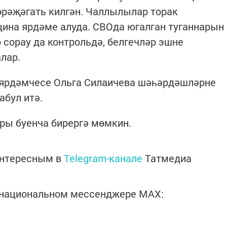
рәҗәгать килгән. Чаллылылар торак
цина ярдәме алуда. СВОда югалган туганнарын
 сорау да контрольдә, белгечләр эшне
лар.
 ярдәмчесе Ольга Силаичева шәһәрдәшләрне
абул итә.
ры буенча бирергә мөмкин.
интересным в
Telegram-канале
Татмедиа
в национальном мессенджере MАХ: