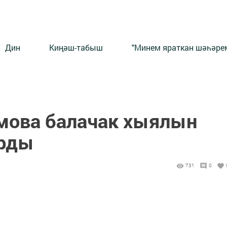
Дин
Киңәш-табыш
"Минем яраткан шәһәрем
мова балачак хыялын
рды
731
0