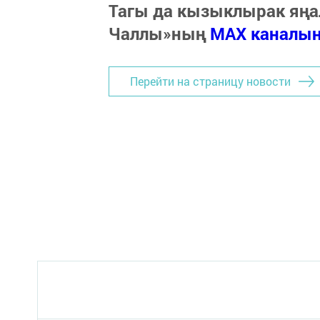
Тагы да кызыклырак яңа
Чаллы»ның
MAX каналы
Перейти на страницу новости