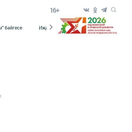
16+
" бәйгесе
Иҗат
Реклама
Онлайн язы
0