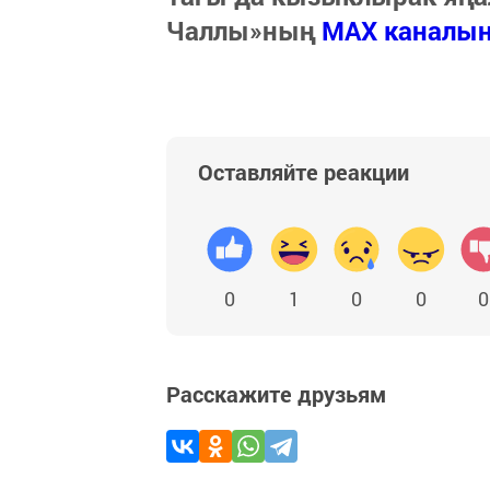
Чаллы»ның
MAX каналы
Оставляйте реакции
0
1
0
0
0
Расскажите друзьям