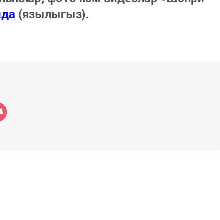
нда
(язылыгыз).