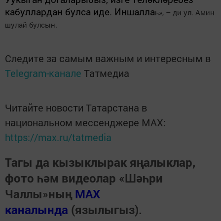
кабуллардан булса иде
.
Иншалла
һ», – ди ул. Амин
шулай булсын.
Следите за самым важным и интересным в
Telegram-канале
Татмедиа
Читайте новости Татарстана в
национальном мессенджере MАХ:
https://max.ru/tatmedia
Тагы да кызыклырак яңалыклар,
фото һәм видеолар «Шәһри
Чаллы»ның
MAX
каналында
(язылыгыз).