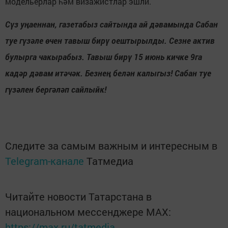
модельерлар һәм визажистлар эшли.
Сүз уңаеннан, газетабыз сайтында ай дәвамында Сабан
туе гүзәле өчен тавыш бирү оештырылды. Сезне актив
булырга чакырабыз. Тавыш бирү 15 июнь кичке 9га
кадәр дәвам итәчәк. Безнең белән калыгыз! Сабан туе
гүзәлен бергәләп сайлыйк!
Следите за самым важным и интересным в
Telegram-канале
Татмедиа
Читайте новости Татарстана в
национальном мессенджере MАХ:
https://max.ru/tatmedia