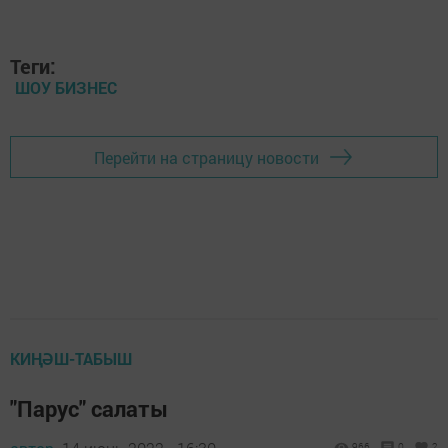
Теги:
ШОУ БИЗНЕС
Перейти на страницу новости
КИҢӘШ-ТАБЫШ
"Парус" салаты
966
0
2