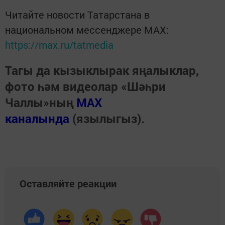
Читайте новости Татарстана в
национальном мессенджере MАХ:
https://max.ru/tatmedia
Тагы да кызыклырак яңалыклар,
фото һәм видеолар «Шәһри
Чаллы»ның
MAX
каналында
(язылыгыз).
Оставляйте реакции