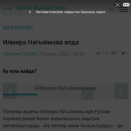
ЧАЛЛЫ ЯҢАЛЫКЛАРЫ
16+
4
Автоматическое закрытие баннера через
"Шәһри Чаллы" газетасы
ШОУ-БИЗНЕС
Илмира Нәгыймова ялда
Зөлфия ГАЛИМ,
15 июнь 2022 - 09:54
1195
0
1
Бу юлы кайда?
❮
❯
Популяр җырчы Илмира Нәгыймова ире Руслан
Кираметдинов белән аерылышкач, иҗатын
активлаштырды. «Бу хәлләр мине чыныктырды», - ди