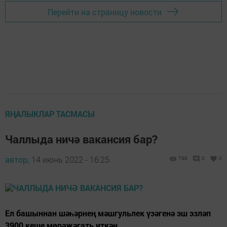
Перейти на страницу новости
ЯҢАЛЫКЛАР ТАСМАСЫ
Чаллыда ничә вакансия бар?
автор,
14 июнь 2022 - 16:25
788
0
0
Ел башыннан шәһәрнең мәшгульлек үзәгенә эш эзләп
3900 кеше мөрәҗәгать иткән.