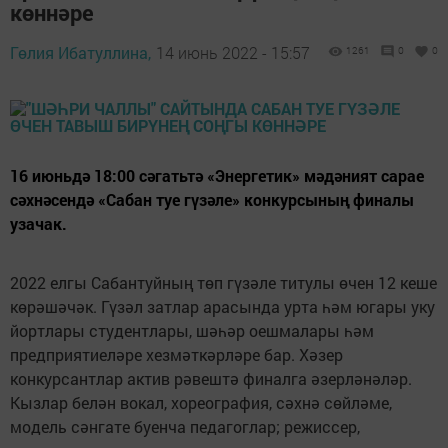
көннәре
Гөлия Ибатуллина,
14 июнь 2022 - 15:57
1261
0
0
16 июньдә 18:00 сәгатьтә «Энергетик» мәдәният сарае
сәхнәсендә «Сабан туе гүзәле» конкурсының финалы
узачак.
2022 елгы Сабантуйның төп гүзәле титулы өчен 12 кеше
көрәшәчәк. Гүзәл затлар арасында урта һәм югары уку
йортлары студентлары, шәһәр оешмалары һәм
предприятиеләре хезмәткәрләре бар. Хәзер
конкурсантлар актив рәвештә финалга әзерләнәләр.
Кызлар белән вокал, хореография, сәхнә сөйләме,
модель сәнгате буенча педагоглар; режиссер,