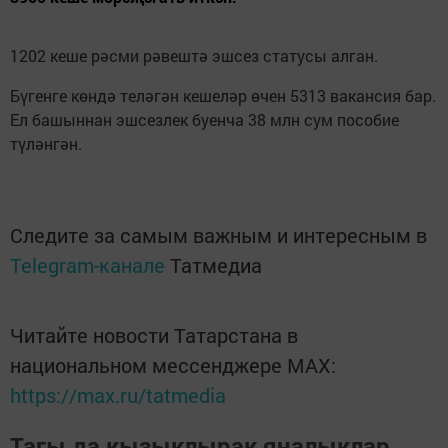
1202 кеше рәсми рәвештә эшсез статусы алган.
Бүгенге көндә теләгән кешеләр өчен 5313 вакансия бар.
Ел башыннан эшсезлек буенча 38 млн сум пособие
түләнгән.
Следите за самым важным и интересным в
Telegram-канале
Татмедиа
Читайте новости Татарстана в
национальном мессенджере MАХ:
https://max.ru/tatmedia
Тагы да кызыклырак яңалыклар,