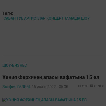
Теги:
САБАН ТУЕ АРТИСТЛАР КОНЦЕРТ ТАМАША ШОУ
ШОУ-БИЗНЕС
Хәния Фәрхинең апасы вафатына 15 ел
Зөлфия ГАЛИМ,
15 июнь 2022 - 05:36
1105
0
0