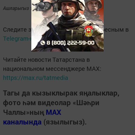
Ашларыгыз тәмле булсын!
Следите за самым важным и интересным в
Telegram-канале
Татмедиа
Читайте новости Татарстана в
национальном мессенджере MАХ:
https://max.ru/tatmedia
Тагы да кызыклырак яңалыклар,
фото һәм видеолар «Шәһри
Чаллы»ның
MAX
каналында
(язылыгыз).