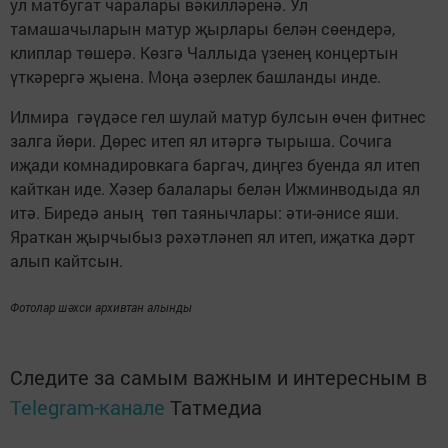
ул матбугат чаралары вәкилләренә. Ул
тамашачыларын матур җырлары белән сөендерә,
клиплар төшерә. Көзгә Чаллыда үзенең концертын
үткәрергә җыена. Моңа әзерлек башланды инде.
Илмира гәүдәсе гел шулай матур булсын өчен фитнес
залга йөри. Дөрес итеп ял итәргә тырыша. Сочига
иҗади комнадировкага баргач, диңгез буенда ял итеп
кайткан иде. Хәзер балалары белән Ижминводыда ял
итә. Биредә аның төп таянычлары: әти-әнисе яши.
Яраткан җырчыбыз рәхәтләнеп ял итеп, иҗатка дәрт
алып кайтсын.
Фотолар шәхси архивтан алынды
Следите за самым важным и интересным в
Telegram-канале
Татмедиа