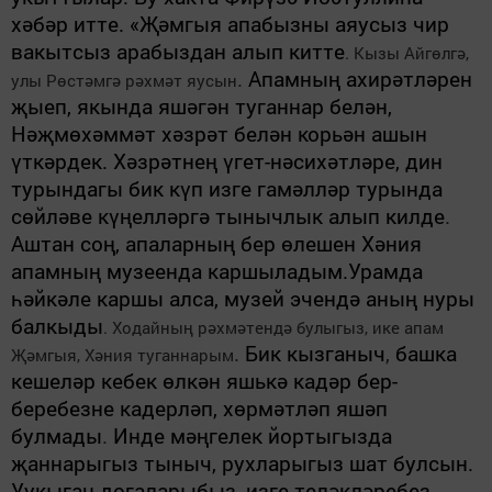
хәбәр итте. «Җәмгыя апабызны аяусыз чир
вакытсыз арабыздан алып китте
. Кызы Айгөлгә,
.
Апамның ахирәтләрен
улы Рөстәмгә рәхмәт яусын
җыеп, якында яшәгән туганнар белән,
Нәҗмөхәммәт хәзрәт белән корьән ашын
үткәрдек. Хәзрәтнең үгет-нәсихәтләре, дин
турындагы бик күп изге гамәлләр турында
сөйләве күңелләргә тынычлык алып килде
.
Аштан соң, апаларның бер өлешен Хәния
апамның музеенда каршыладым.Урамда
һәйкәле каршы алса, музей эчендә аның нуры
балкыды
. Ходайның рәхмәтендә булыгыз, ике апам
.
Бик кызганыч
,
башка
Җәмгыя, Хәния туганнарым
кешеләр кебек өлкән яшькә кадәр бер-
беребезне кадерләп, хөрмәтләп яшәп
булмады
.
Инде мәңгелек йортыгызда
җаннарыгыз тыныч, рухларыгыз шат булсын.
Уукыган догаларыбыз, изге теләкләребез