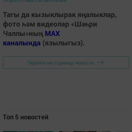
Тагы да кызыклырак яңалыклар,
фото һәм видеолар «Шәһри
Чаллы»ның
MAX
каналында
(язылыгыз).
Перейти на страницу новости
Топ 5 новостей