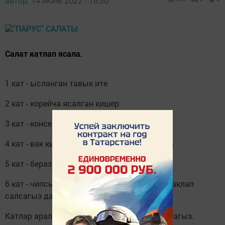
автор,
14 июнь 2022 - 16:30
Салат катлап ясала.
1 кат - ысланган тавык ите
2 кат - корейча ясалган кишер
3 кат - консервланган кукуруз
4 кат - вак кыргычтан чыгарылган йомырка
5 кат - бераз гына сыр
6 кат - чипсылар белән бизибез. Чипсыны ваклап
салсагыз да була.
Катлар араларына майонез сыларга онытмагыз.