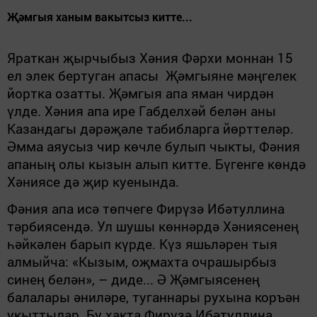
Җәмгыя ханым вакытсыз китте...
Яраткан
җы
рчыбыз
Хәния Фәрхи моннан 15
ел элек бертуган апасы Җәмгыяне мәңгелек
йортка озатты. Җәмгыя апа яман чирдән
үлде. Хәния апа ире Габделхәй белән аны
Казандагы дәрәҗәле табибларга йөрттеләр.
Әмма аяусыз чир көчле булып чыкты, Фәния
апаның олы кызын алып китте. Бүгенге көндә
Хәниясе дә җир куенында.
Фәния апа исә төпчеге Фирүзә Ибәтуллина
тәрбиясендә. Ул шушы көннәрдә Хәниясенең
һәйкәлен барып күрде. Күз яшьләрен тыя
алмыйча: «Кызым, оҗмахта очрашырбыз
синең белән», – диде... Ә Җәмгыясенең
балалары әниләре, туганнары рухына коръән
укыттылар. Бу хакта Фирүзә Ибәтуллина