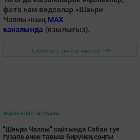
фото һәм видеолар «Шәһри
Чаллы»ның
MAX
каналында
(язылыгыз).
Перейти на страницу новости
ЯҢАЛЫКЛАР ТАСМАСЫ
"Шәһри Чаллы" сайтында Сабан туе
гүзәле өчен тавыш бирүнең соңгы