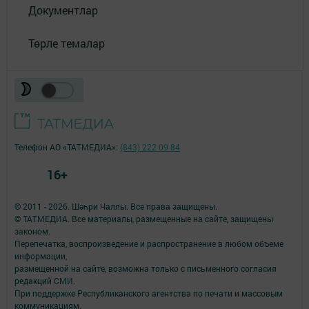
Документлар
Төрле темалар
Телефон АО «ТАТМЕДИА»:
(843) 222 09 84
16+
© 2011 - 2026. Шәһри Чаллы. Все права защищены.
© ТАТМЕДИА. Все материалы, размещенные на сайте, защищены
законом.
Перепечатка, воспроизведение и распространение в любом объеме
информации,
размещенной на сайте, возможна только с письменного согласия
редакций СМИ.
При поддержке Республиканского агентства по печати и массовым
коммуникациям.