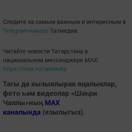
Следите за самым важным и интересным в
Telegram-канале
Татмедиа
Читайте новости Татарстана в
национальном мессенджере MАХ:
https://max.ru/tatmedia
Тагы да кызыклырак яңалыклар,
фото һәм видеолар «Шәһри
Чаллы»ның
MAX
каналында
(язылыгыз).