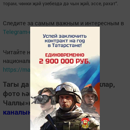
торам, чөнки җәй үзебездә дә чын җәй, эссе, рәхәт".
Следите за самым важным и интересным в
Telegram-канале
Татмедиа
Читайте новости Татарстана в
национальном мессенджере MАХ:
https://max.ru/tatmedia
Тагы да кызыклырак яңалыклар,
фото һәм видеолар «Шәһри
Чаллы»ның
MAX
каналында
(язылыгыз).