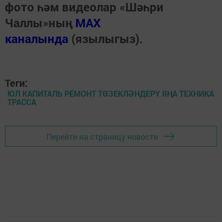
фото һәм видеолар «Шәһри
Чаллы»ның
MAX
каналында
(язылыгыз).
Теги:
ЮЛ КАПИТАЛЬ РЕМОНТ ТӨЗЕКЛӘНДЕРҮ ЯҢА ТЕХНИКА
ТРАССА
Перейти на страницу новости