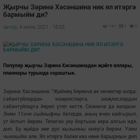
Җырчы Зәринә Хәсәншина ник ял итәргә
бармыйм ди?
автор,
4 июль 2021 - 16:03
1167
0
0
Популяр җырчы Зәринә Хәсәншинадан җәйге яллары,
планнары турында сораштык.
Зәринә Хәсәншина: “Җәйнең беренче ае ничектер юлда:
сабантуйлардан мәҗлесләргә, мәҗлесләрдән
сабантуйларга йөреп үтеп китте. Сизмичә дә калдым.
Энем 11нче сыйныфны бетерде, аның өчен кайгырып,
ут йотып йөрим. Теләгән уку йортына керә алсын иде,
дип. Бу җәйдә ике дус кызымны кияүгә бирәм. Үзем
чыкмыйм әле. Ял итергә бәлки көз көне барырмын дип