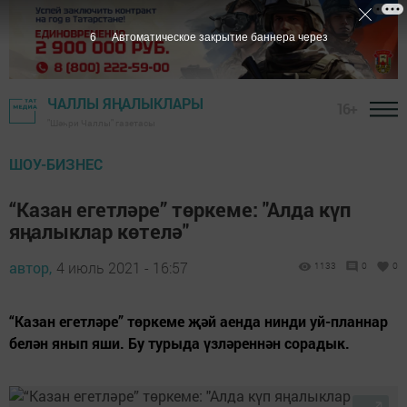
5
Автоматическое закрытие баннера через
ЧАЛЛЫ ЯҢАЛЫКЛАРЫ
16+
"Шәһри Чаллы" газетасы
ШОУ-БИЗНЕС
“Казан егетләре” төркеме: "Алда күп
яңалыклар көтелә"
автор,
4 июль 2021 - 16:57
1133
0
0
“Казан егетләре” төркеме җәй аенда нинди уй-планнар
белән янып яши. Бу турыда үзләреннән сорадык.