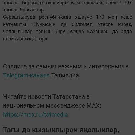
тавыш, Боровецк бульвары һәм чишмәсе өчен 1 747
тавыш биргәннәр.
Сораштыруда республикада яшәүче 170 мең кеше
катнашты. Шунысын да билгеләп үтәргә кирәк,
чаллылылар тавыш бирү буенча Казаннан да алда
позициясендә тора.
Следите за самым важным и интересным в
Telegram-канале
Татмедиа
Читайте новости Татарстана в
национальном мессенджере MАХ:
https://max.ru/tatmedia
Тагы да кызыклырак яңалыклар,