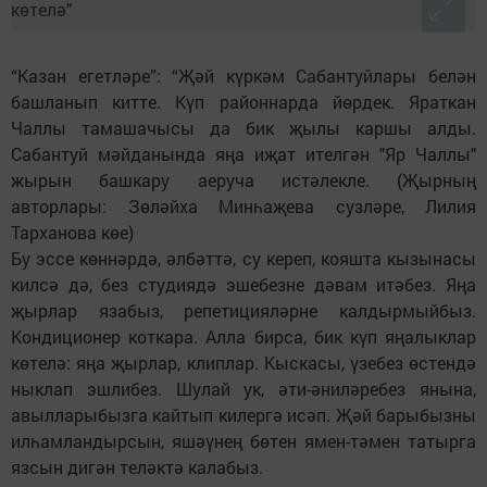
“Казан егетләре”: “Җәй күркәм Сабантуйлары белән
башланып китте. Күп районнарда йөрдек. Яраткан
Чаллы тамашачысы да бик җылы каршы алды.
Сабантуй мәйданында яңа иҗат ителгән "Яр Чаллы"
жырын башкару аеруча истәлекле. (Җырның
авторлары: Зөләйха Минһаҗева сузләре, Лилия
Тарханова көе)
Бу эссе көннәрдә, әлбәттә, су кереп, кояшта кызынасы
килсә дә, без студиядә эшебезне дәвам итәбез. Яңа
җырлар язабыз, репетицияләрне калдырмыйбыз.
Кондиционер коткара. Алла бирса, бик күп яңалыклар
көтелә: яңа җырлар, клиплар. Кыскасы, үзебез өстендә
ныклап эшлибез. Шулай ук, әти-әниләребез янына,
авылларыбызга кайтып килергә исәп. Җәй барыбызны
илһамландырсын, яшәүнең бөтен ямен-тәмен татырга
язсын дигән теләктә калабыз.