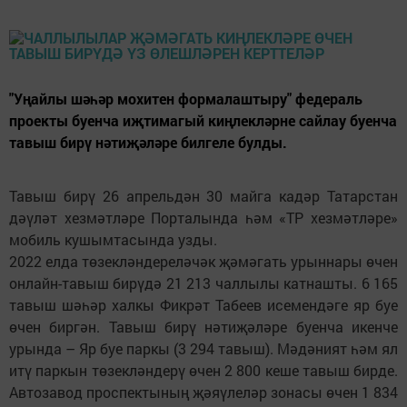
"Уңайлы шәһәр мохитен формалаштыру" федераль
проекты буенча иҗтимагый киңлекләрне сайлау буенча
тавыш бирү нәтиҗәләре билгеле булды.
Тавыш бирү 26 апрельдән 30 майга кадәр Татарстан
дәүләт хезмәтләре Порталында һәм «ТР хезмәтләре»
мобиль кушымтасында узды.
2022 елда төзекләндереләчәк җәмәгать урыннары өчен
онлайн-тавыш бирүдә 21 213 чаллылы катнашты. 6 165
тавыш шәһәр халкы Фикрәт Табеев исемендәге яр буе
өчен биргән. Тавыш бирү нәтиҗәләре буенча икенче
урында – Яр буе паркы (3 294 тавыш). Мәдәният һәм ял
итү паркын төзекләндерү өчен 2 800 кеше тавыш бирде.
Автозавод проспектының җәяүлеләр зонасы өчен 1 834