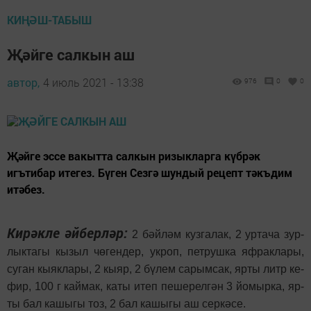
КИҢӘШ-ТАБЫШ
Җәйге салкын аш
автор,
4 июль 2021 - 13:38
976
0
0
Җәйге эссе вакытта салкын ризыкларга күбрәк
игътибар итегез. Бүген Сезгә шундый рецепт тәкъдим
итәбез.
Кирәкле әйберләр:
2 бәй­ләм куз­га­лак, 2 ур­та­ча зур­
лык­та­гы кы­зыл чө­ген­дер, ук­роп, пет­руш­ка яф­рак­ла­ры,
су­ган кы­як­ла­ры, 2 кы­яр, 2 бү­лем са­рым­сак, яр­ты литр ке­
фир, 100 г кай­мак, ка­ты итеп пе­ше­рел­гән 3 йо­мыр­ка, яр­
ты бал ка­шы­гы тоз, 2 бал ка­шы­гы аш сер­кә­се.