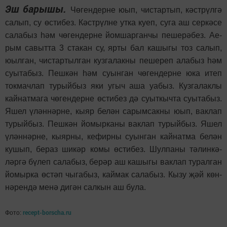
Эш барышы.
Чө­ген­дер­не юып, чис­тар­тып, кәс­т­рүл­гә
са­лып, су өс­ти­без. Кәс­т­рүл­не ут­ка ку­еп, су­га аш сер­кә­се
са­ла­быз һәм чө­ген­дер­не йом­шар­ган­чы пе­ше­рә­без. Ае­
рым са­выт­та 3 ста­кан су, яр­ты бал ка­шы­гы тоз са­лып,
юыл­ган, чис­тар­тыл­ган куз­га­лак­ны пе­ше­реп ала­быз һәм
су­ы­та­быз. Пеш­кән һәм су­ын­ган чө­ген­дер­не юка итеп
ток­мач­лап ту­рый­быз яки угыч аша уа­быз. Куз­га­лак­лы
кай­нат­ма­га чө­ген­дер­не өс­ти­без дә су­ыт­кыч­та су­ы­та­быз.
Яшел үлән­нәр­не, кы­яр бе­лән са­рым­сак­ны юып, вак­лап
ту­рый­быз. Пеш­кән йо­мыр­ка­ны вак­лап ту­рый­быз. Яшел
үлән­нәр­не, кы­яр­ны, ке­фир­ны су­ын­ган кай­нат­ма бе­лән
ку­шып, бе­раз ши­кәр ко­мы өс­ти­без. Шул­па­ны тә­лин­кә­
ләр­гә бү­леп са­ла­быз, бе­рәр аш ка­шы­гы вак­лап ту­рал­ган
йо­мыр­ка өс­тәп чы­га­быз, кай­мак са­ла­быз. Кы­зу җәй көн­
нә­рен­дә ме­нә ди­гән сал­кын аш бу­ла.
recept-borscha.ru
Фото: