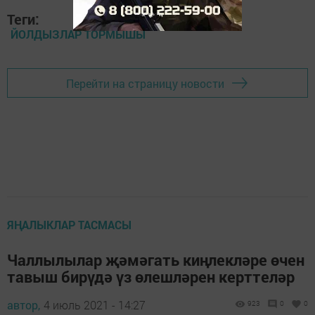
Теги:
ЙОЛДЫЗЛАР ТОРМЫШЫ
Перейти на страницу новости
ЯҢАЛЫКЛАР ТАСМАСЫ
Чаллылылар җәмәгать киңлекләре өчен
тавыш бирүдә үз өлешләрен керттеләр
автор,
4 июль 2021 - 14:27
923
0
0