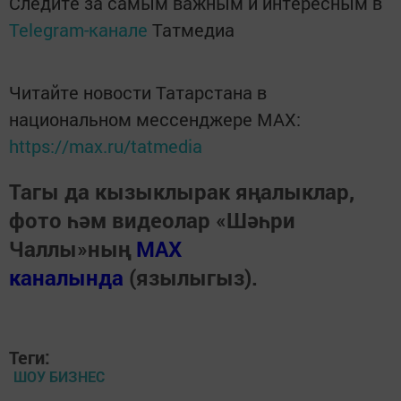
Следите за самым важным и интересным в
Telegram-канале
Татмедиа
Читайте новости Татарстана в
национальном мессенджере MАХ:
https://max.ru/tatmedia
Тагы да кызыклырак яңалыклар,
фото һәм видеолар «Шәһри
Чаллы»ның
MAX
каналында
(язылыгыз).
Теги:
ШОУ БИЗНЕС