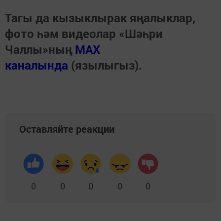
Тагы да кызыклырак яңалыклар,
фото һәм видеолар «Шәһри
Чаллы»ның
MAX
каналында
(язылыгыз).
Оставляйте реакции
0
0
0
0
0