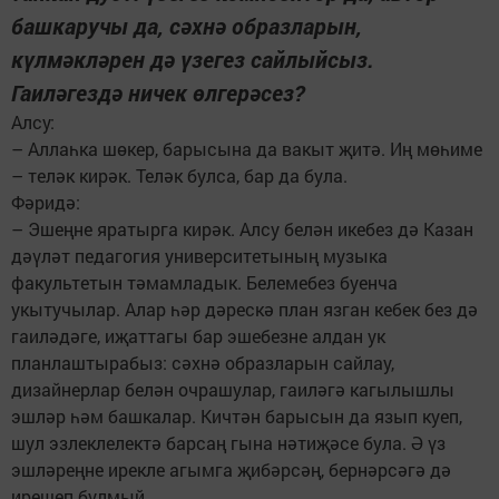
башкаручы да, сәхнә образларын,
күлмәкләрен дә үзегез сайлыйсыз.
Гаиләгездә ничек өлгерәсез?
Алсу:
– Аллаһка шөкер, барысына да вакыт җитә. Иң мөһиме
– теләк кирәк. Теләк булса, бар да була.
Фәридә:
– Эшеңне яратырга кирәк. Алсу белән икебез дә Казан
дәүләт педагогия университетының музыка
факультетын тәмамладык. Белемебез буенча
укытучылар. Алар һәр дәрескә план язган кебек без дә
гаиләдәге, иҗаттагы бар эшебезне алдан ук
планлаштырабыз: сәхнә образларын сайлау,
дизайнерлар белән очрашулар, гаиләгә кагылышлы
эшләр һәм башкалар. Кичтән барысын да язып куеп,
шул эзлеклелектә барсаң гына нәтиҗәсе була. Ә үз
эшләреңне ирекле агымга җибәрсәң, бернәрсәгә дә
ирешеп булмый.