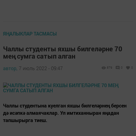
ЯҢАЛЫКЛАР ТАСМАСЫ
Чаллы студенты яхшы билгеләрне 70
мең сумга сатып алган
автор,
7 июль 2022 - 09:47
879
0
0
Чаллы студентына куелган яхшы билгеләрнең берсен
дә исәпкә алмаячаклар. Ул имтиханныран яңадан
тапшырырга тиеш.