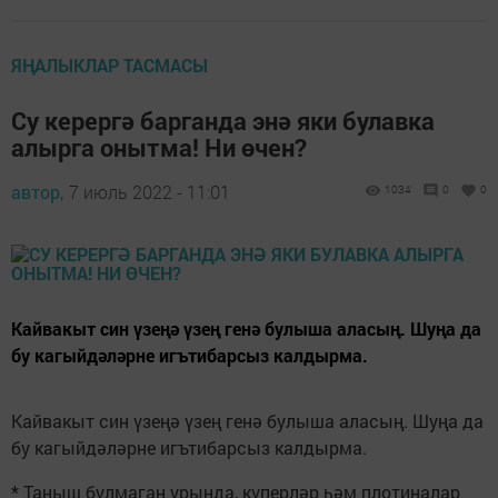
ЯҢАЛЫКЛАР ТАСМАСЫ
Су керергә барганда энә яки булавка
алырга онытма! Ни өчен?
автор,
7 июль 2022 - 11:01
1034
0
0
Кайвакыт син үзеңә үзең генә булыша аласың. Шуңа да
бу кагыйдәләрне игътибарсыз калдырма.
Кайвакыт син үзеңә үзең генә булыша аласың. Шуңа да
бу кагыйдәләрне игътибарсыз калдырма.
* Таныш булмаган урында, күперләр һәм плотиналар