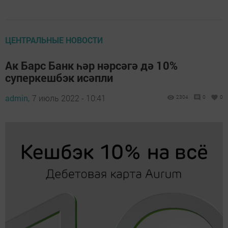
ЦЕНТРАЛЬНЫЕ НОВОСТИ
Ак Барс Банк һәр нәрсәгә дә 10%
суперкешбэк исәпли
admin,
7 июль 2022 - 10:41
2304
0
0