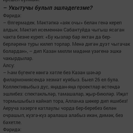
– Укытучы булып эшләдегезме?
Фәридә:
– Өлгермәдек. Мәктәпкә «аяк очы» белән генә кереп
алдык. Мәктәп исеменнән Сабантуйда чыгыш ясаган
чакта безне күреп: «Бу кызлар бар яктан да бер-
берләренә туры килеп торлар. Менә дигән дуэт чыгачак
болардан», – дип Казан милли мәдәни үзәгенә эшкә
чакырдылар.
Алсу:
– Һәм бүгенге көнгә хәтле без Казан шәһәр
филармониясендә хезмәт куябыз. Быел 26 ел була.
Коллективыбыз дус, яңадан-яңа проектлар өстендә
эшлибез: спектакльләр, тамашалар, җыр-биюләр. Иҗат
тормышыбыз кайнап тора, Аллаһка шөкер дип яшибез!
Аеруча хәзерге катлаулы чорда бер-беребез белән
очрашып, күзгә-күз аралаша алабыз икән, димәк, без
бәхетле.
Фәридә: