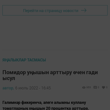
Перейти на страницу новости
ЯҢАЛЫКЛАР ТАСМАСЫ
Помидор уңышын арттыру өчен гади
ысул
автор,
6 июль 2022 - 16:45
953
0
0
Галимнәр фикеренчә, әлеге алымны куллану
томатларның уңышын 20 процентка арттыра.