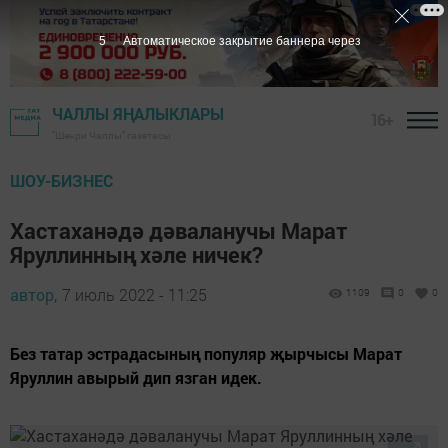
4
Автоматическое закрытие баннера через
ЧАЛЛЫ ЯҢАЛЫКЛАРЫ
16+
"Шәһри Чаллы" газетасы
ШОУ-БИЗНЕС
Хастаханәдә дәваланучы Марат
Яруллинның хәле ничек?
автор,
7 июль 2022 - 11:25
1109
0
0
Без татар эстрадасының популяр җырчысы Марат
Яруллин авырый дип язган идек.