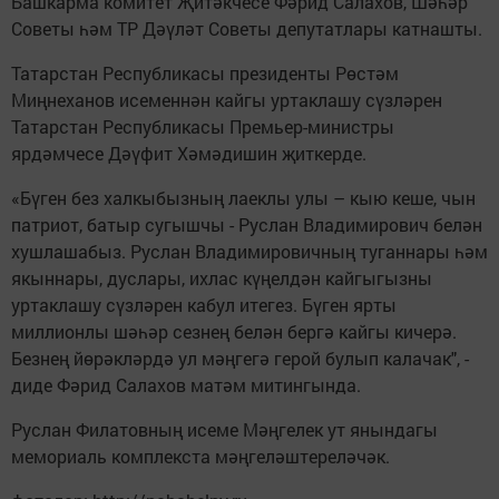
Башкарма комитет Җитәкчесе Фәрид Салахов, Шәһәр
Советы һәм ТР Дәүләт Советы депутатлары катнашты.
Татарстан Республикасы президенты Рөстәм
Миңнеханов исеменнән кайгы уртаклашу сүзләрен
Татарстан Республикасы Премьер-министры
ярдәмчесе Дәүфит Хәмәдишин җиткерде.
«Бүген без халкыбызның лаеклы улы – кыю кеше, чын
патриот, батыр сугышчы - Руслан Владимирович белән
хушлашабыз. Руслан Владимировичның туганнары һәм
якыннары, дуслары, ихлас күңелдән кайгыгызны
уртаклашу сүзләрен кабул итегез. Бүген ярты
миллионлы шәһәр сезнең белән бергә кайгы кичерә.
Безнең йөрәкләрдә ул мәңгегә герой булып калачак", -
диде Фәрид Салахов матәм митингында.
Руслан Филатовның исеме Мәңгелек ут янындагы
мемориаль комплекста мәңгеләштереләчәк.