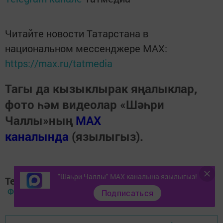
Читайте новости Татарстана в
национальном мессенджере MАХ:
https://max.ru/tatmedia
Тагы да кызыклырак яңалыклар,
фото һәм видеолар «Шәһри
Чаллы»ның
MAX
каналында
(язылыгыз).
"Шәһри Чаллы" MAX каналына язылыгыз!
Теги:
ФАЙДАЛЫ КИҢӘШ РЕЦЕПТ
Подписаться