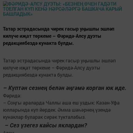
Татар эстрадасында чирек гасыр уңышлы эшләп
килүче иҗат төркеме – Фәридә-Алсу дуэты
редакциябездә кунакта булды.
Татар эстрадасында чирек гасыр уңышлы эшләп
килүче иҗат төркеме – Фәридә-Алсу дуэты
редакциябездә кунакта булды.
– Күптән сезнең белән әңгәмә корган юк иде.
Фәридә:
– Соңгы араларда Чаллы аша еш уздык: Казан-Уфа
юлларында күп йөрдек. Әмма шәһәрнең үзендә
кунаклар буларак сирәк тукталабыз.
– Сез үзегез кайсы яклардан?
Алсу: