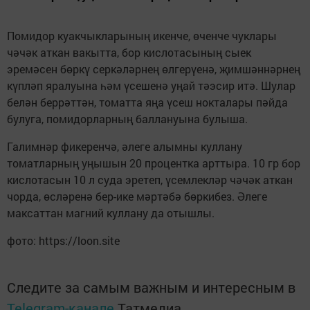
Помидор куакчыкларының икенче, өченче чуклары
чәчәк аткан вакытта, бор кислотасының сыек
эремәсен бөркү серкәләрнең өлгерүенә, җимшәннәрнең
күпләп яралуына һәм үсешенә уңай тәэсир итә. Шулар
белән беррәттән, томатта яңа үсеш нокталары пәйда
булуга, помидорларның баллануына булыша.
Галимнәр фикеренчә, әлеге алымны куллану
томатларның уңышын 20 процентка арттыра. 10 гр бор
кислотасын 10 л суда эретеп, үсемлекләр чәчәк аткан
чорда, өсләренә бер-ике мәртәбә бөркибез. Әлеге
максаттан магний куллану да отышлы.
фото: https://loon.site
Следите за самым важным и интересным в
Telegram-канале
Татмедиа