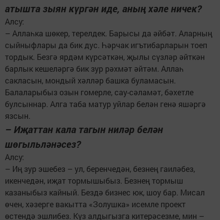
атышта зыян күргән иде, аның хәле ничек?
Алсу:
– Аллаһка шөкер, терелдек. Барысы да әйбәт. Аларның
сыйныфлары да бик дус. Һәрчак игътибарларын тоеп
тордык. Безгә ярдәм күрсәткән, җылы сүзләр әйткән
барлык кешеләргә бик зур рәхмәт әйтәм. Аллаһ
сакласын, мондый хәлләр башка буламасын.
Балаларыбыз озын гомерле, сау-сәламәт, бәхетле
булсыннар. Алга таба матур уйлар белән генә яшәргә
язсын.
– Иҗаттан кала тагын ниләр белән
шөгыльләнәсез?
Алсу:
– Иң зур эшебез – ул, беренчедән, безнең гаиләбез,
икенчедән, иҗат тормышыбыз. Безнең тормыш
казаныбыз кайный. Бездә бизнес юк, шоу бар. Мисал
өчен, хәзерге вакытта «Золушка» исемле проект
өстендә эшлибез. Күз алдыгызга китерәсезме, мин –