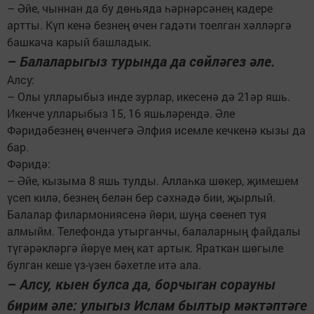
– Әйе, чыннан да бу дөньяда һәрнәрсәнең кадере
артты. Күп кенә безнең өчен гадәти тоелган хәлләргә
башкача карый башладык.
– Балаларыгыз турында да сөйләгез әле.
Алсу:
– Олы улларыбыз инде зурлар, икесенә дә 21әр яшь.
Икенче улларыбыз 15, 16 яшьләрендә. Әле
Фәридәбезнең өченчегә Әлфия исемле кечкенә кызы да
бар.
Фәридә:
– Әйе, кызыма 8 яшь тулды. Аллаһка шөкер, җимешем
үсеп килә, безнең белән бер сәхнәдә бии, җырлый.
Балалар филармониясенә йөри, шуңа сөенеп туя
алмыйм. Телефонда утырганчы, балаларның файдалы
түгәрәкләргә йөрүе мең кат артык. Яраткан шөгыле
булган кеше үз-үзен бәхетле итә ала.
– Алсу, кыен булса да, борчыган сорауны
бирим әле: улыгыз Ислам былтыр мәктәптәге