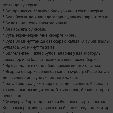
астында су кермә.
* Су тирәнлеген белмичә биек урыннан суга сикермә.
* Суда йөзгәндә янәшәдәгеләрнең аяк-кулларын тотма.
* Су астында озак вакытка калма.
* Ач карынга су кермә.
* Суга, әкрен-әкрен генә керергә кирәк.
* Суда 30 минуттан да озаккарак калма. Ә су бик җылы
булмаса, 5-6 минут та җитә.
* Билгеләнгән чикләр булса, аларны узма, моторлы
көймәләр һәм башка техникага якын йөзеп барма.
* Яр буенда ял иткәндә баш киемен кияргә онытма.
* Әгәр дә берәр кешенең батканын күрсәң, «Кеше бата!»
дип кычкырып шундук ярдәмгә чакыр.
* Бата башласаң, «коткарыгыз» дип кычкыр. Аркаңа ят
та кулларыңны киң итеп җәй, тынычлан, берничә тирән
сулыш ал.
*Су керергә барганда энә яки булавка алырга онытма.
Көзән җыерса, шул урынга энә белән чәнчү ярдәм итәр.