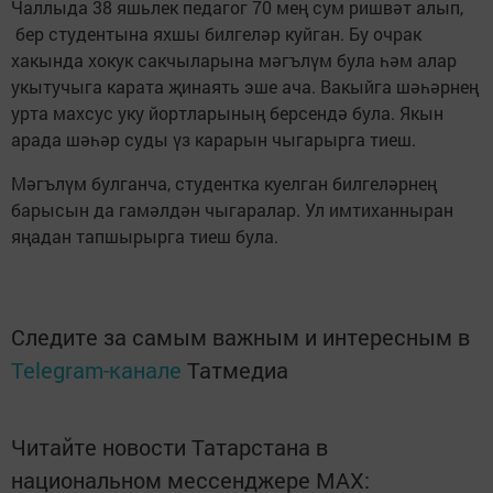
Чаллыда 38 яшьлек педагог 70 мең сум ришвәт алып,
бер студентына яхшы билгеләр куйган. Бу очрак
хакында хокук сакчыларына мәгълүм була һәм алар
укытучыга карата җинаять эше ача. Вакыйга шәһәрнең
урта махсус уку йортларының берсендә була. Якын
арада шәһәр суды үз карарын чыгарырга тиеш.
Мәгълүм булганча, студентка куелган билгеләрнең
барысын да гамәлдән чыгаралар. Ул имтиханныран
яңадан тапшырырга тиеш була.
Следите за самым важным и интересным в
Telegram-канале
Татмедиа
Читайте новости Татарстана в
национальном мессенджере MАХ: