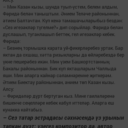
– Мин Казан кызы, шунда туып-үстем, белем алдым,
Фәридә белән таныштым. Әнием Теләче районыннан,
әтием Балтачтан. Күп кенә тамашачыларыбыз бездән:
«Сез игезәкләр түгелме?» дип сорыйлар. Фәридә белән
дуслашып, туганлашып беттек, гел игезәкләр кебек.
Фәридә:
– Безнең тормышка карата уй-фикерләребез уртак. Бар
яктан да охшаш, хәтта ризыкларны да өйләребездә бер
үкне пешерәбез икән. Мин үзем Башкортстанның
Бакалы районыннан. Бик күп якташларым Чаллыда
яши. Мин аларга кайнар сәламнәремне җиткерәм.
Әтием Биектау районыннан, әнием төп Казан кызы.
Алсу:
– Фәридәләр дүрт бертуган кыз. Мине гаиләләренә
бишенче сеңелләре кебек кабул иттеләр. Аларга еш
кунакка кайтабыз.
– Сез татар эстрадасы сәхнәсендә үз урынын
тапкан дуэт: үзегез композитор да, автор