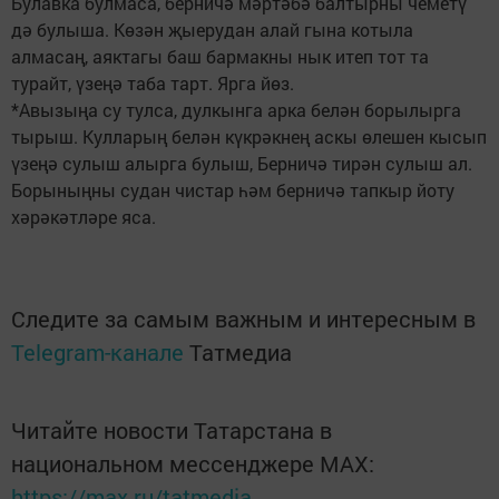
Булавка булмаса, берничә мәртәбә балтырны чеметү
дә булыша. Көзән җыерудан алай гына котыла
алмасаң, аяктагы баш бармакны нык итеп тот та
турайт, үзеңә таба тарт. Ярга йөз.
*Авызыңа су тулса, дулкынга арка белән борылырга
тырыш. Кулларың белән күкрәкнең аскы өлешен кысып
үзеңә сулыш алырга булыш, Берничә тирән сулыш ал.
Борыныңны судан чистар һәм берничә тапкыр йоту
хәрәкәтләре яса.
Следите за самым важным и интересным в
Telegram-канале
Татмедиа
Читайте новости Татарстана в
национальном мессенджере MАХ:
https://max.ru/tatmedia