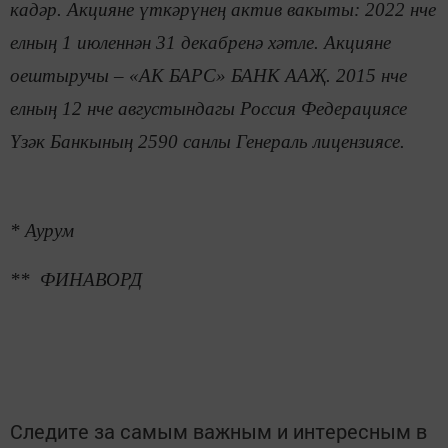
кадәр. Акцияне үткәрүнең актив вакыты: 2022 нче
елның 1 июленнән 31 декабренә хәтле. Акцияне
оештыручы – «АК БАРС» БАНК ААҖ. 2015 нче
елның 12 нче августындагы Россия Федерациясе
Үзәк Банкының 2590 санлы Генераль лицензиясе.
* Аурум
** ФИНАВОРД
Следите за самым важным и интересным в