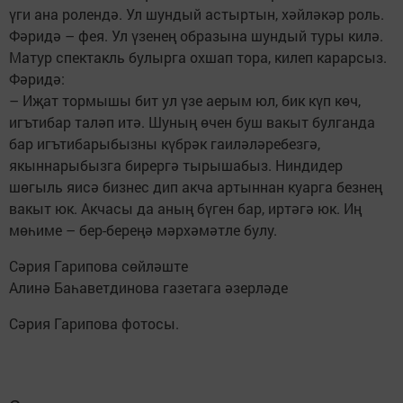
үги ана ролендә. Ул шундый астыртын, хәйләкәр роль.
Фәридә – фея. Ул үзенең образына шундый туры килә.
Матур спектакль булырга охшап тора, килеп карарсыз.
Фәридә:
– Иҗат тормышы бит ул үзе аерым юл, бик күп көч,
игътибар таләп итә. Шуның өчен буш вакыт булганда
бар игътибарыбызны күбрәк гаиләләребезгә,
якыннарыбызга бирергә тырышабыз. Ниндидер
шөгыль яисә бизнес дип акча артыннан куарга безнең
вакыт юк. Акчасы да аның бүген бар, иртәгә юк. Иң
мөһиме – бер-береңә мәрхәмәтле булу.
Сәрия Гарипова сөйләште
Алинә Баһаветдинова газетага әзерләде
Сәрия Гарипова фотосы.