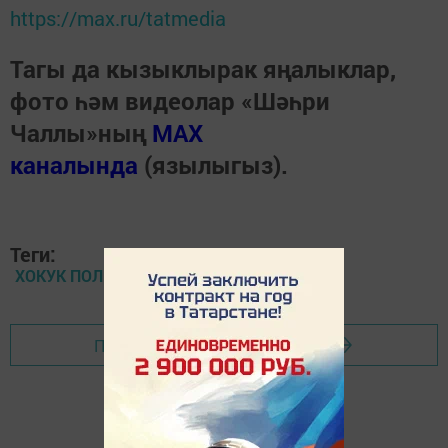
https://max.ru/tatmedia
Тагы да кызыклырак яңалыклар,
фото һәм видеолар «Шәһри
Чаллы»ның
MAX
каналында
(язылыгыз).
Теги:
ХОКУК ПОЛИЦИЯ СУД
Перейти на страницу новости