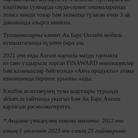
кэшбэкны сумнарда сәүдә-сервис оешмаларында
теләсә нинди товар һәм хезмәткә түләгән өчен 3 ай
дәвамында алырга мөмкин.
Тупланмаларны клиент Ак Барс Онлайн мобиль
кушымтасында күзәтеп бара ала.
2021 нче елда Aurum картасы матди тармакта
ел саен уздырыла торган FINAWARD инновацияләр
һәм казанышлар бәйгесендә «Акча продукты» атама
юнәлешендә беренче урынны алды.
Кэшбэк исәпләнүнең тулы шартлары турында
akbars.ru сайтында укыгыз һәм Ак Барс Aurum
картасын рәсмиләштерегез.
* Акцияне үткәрүнең гомуми вакыты: 2022 нче
елның 1 июленнән 2023 нче елның 25 гыйнварына