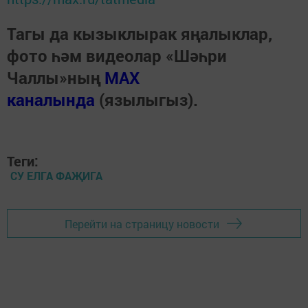
Тагы да кызыклырак яңалыклар,
фото һәм видеолар «Шәһри
Чаллы»ның
MAX
каналында
(язылыгыз).
Теги:
СУ ЕЛГА ФАҖИГА
Перейти на страницу новости