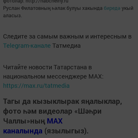
фотолар: http://nabchelny.ru
Руслан Филатовның һәлак булуы хакында
биредә
укый
аласыз.
Следите за самым важным и интересным в
Telegram-канале
Татмедиа
Читайте новости Татарстана в
национальном мессенджере MАХ:
https://max.ru/tatmedia
Тагы да кызыклырак яңалыклар,
фото һәм видеолар «Шәһри
Чаллы»ның
MAX
каналында
(язылыгыз).