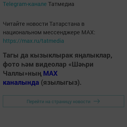
Telegram-канале
Татмедиа
Читайте новости Татарстана в
национальном мессенджере MАХ:
https://max.ru/tatmedia
Тагы да кызыклырак яңалыклар,
фото һәм видеолар «Шәһри
Чаллы»ның
MAX
каналында
(язылыгыз).
Перейти на страницу новости