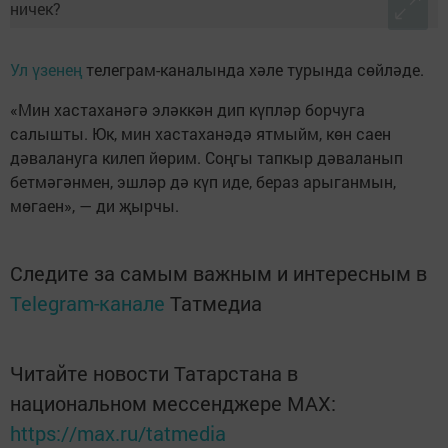
Ул үзенең
телеграм-каналында хәле турында сөйләде.
«Мин хастаханәгә эләккән дип күпләр борчуга
салышты. Юк, мин хастаханәдә ятмыйм, көн саен
дәвалануга килеп йөрим. Соңгы тапкыр дәваланып
бетмәгәнмен, эшләр дә күп иде, бераз арыганмын,
мөгаен», — ди җырчы.
Следите за самым важным и интересным в
Telegram-канале
Татмедиа
Читайте новости Татарстана в
национальном мессенджере MАХ:
https://max.ru/tatmedia