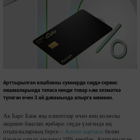
Арттырылган кэшбэкны сумнарда сәүдә-сервис
оешмаларында теләсә нинди товар һәм хезмәткә
түләгән өчен 3 ай дәвамында алырга мөмкин.
Ак Барс Банк яңа клиентлар өчен киң колачлы
акцияне башлап җибәрә: сәүдә үзәгендә иң
отышлыларның берсе –
Aurum картасы
белән
барлык сатып алуларга 10% кешбэк. Арттырылган