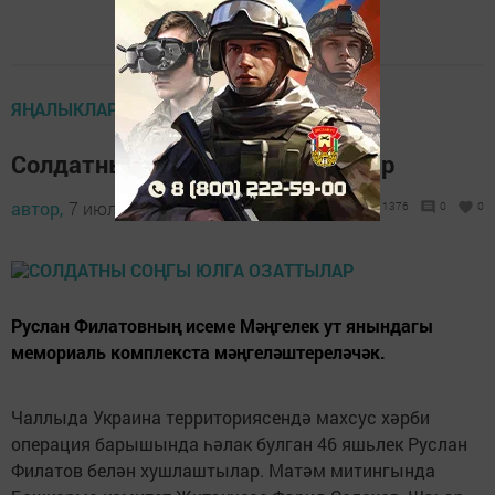
ЯҢАЛЫКЛАР ТАСМАСЫ
Солдатны соңгы юлга озаттылар
автор,
7 июль 2022 - 09:06
1376
0
0
Руслан Филатовның исеме Мәңгелек ут янындагы
мемориаль комплекста мәңгеләштереләчәк.
Чаллыда Украина территориясендә махсус хәрби
операция барышында һәлак булган 46 яшьлек Руслан
Филатов белән хушлаштылар. Матәм митингында