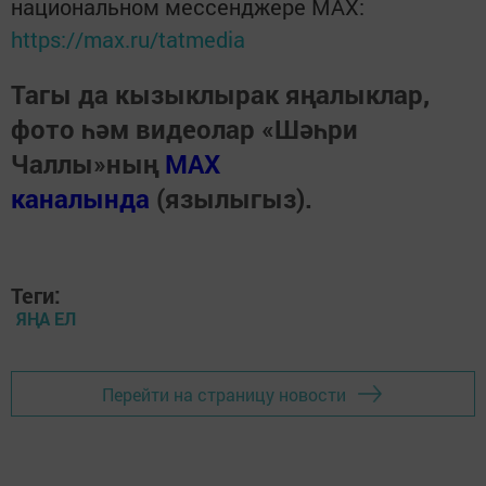
национальном мессенджере MАХ:
https://max.ru/tatmedia
Тагы да кызыклырак яңалыклар,
фото һәм видеолар «Шәһри
Чаллы»ның
MAX
каналында
(язылыгыз).
Теги:
ЯҢА ЕЛ
Перейти на страницу новости