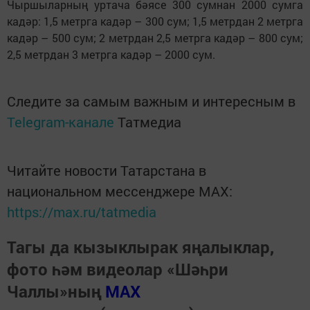
Чыршыларның уртача бәясе 300 сумнан 2000 сумга
кадәр: 1,5 метрга кадәр – 300 сум; 1,5 метрдан 2 метрга
кадәр – 500 сум; 2 метрдан 2,5 метрга кадәр – 800 сум;
2,5 метрдан 3 метрга кадәр – 2000 сум.
Следите за самым важным и интересным в
Telegram-канале
Татмедиа
Читайте новости Татарстана в
национальном мессенджере MАХ:
https://max.ru/tatmedia
Тагы да кызыклырак яңалыклар,
фото һәм видеолар «Шәһри
Чаллы»ның
MAX