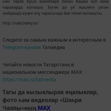
һәм төрле буын вәкилләре белән башка күп кенә
чараларда катнаша. Бүген дә ул яшьлеге узган
мәйданда күңел ачу чарасында бик теләп катнашты.
http://nabchelny.ru/
Следите за самым важным и интересным в
Telegram-канале
Татмедиа
Читайте новости Татарстана в
национальном мессенджере MАХ:
https://max.ru/tatmedia
Тагы да кызыклырак яңалыклар,
фото һәм видеолар «Шәһри
Чаллы»ның
MAX