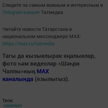
Следите за самым важным и интересным в
Telegram-канале
Татмедиа
Читайте новости Татарстана в
национальном мессенджере MАХ:
https://max.ru/tatmedia
Тагы да кызыклырак яңалыклар,
фото һәм видеолар «Шәһри
Чаллы»ның
MAX
каналында
(язылыгыз).
Теги:
ЫШАНЫЧ