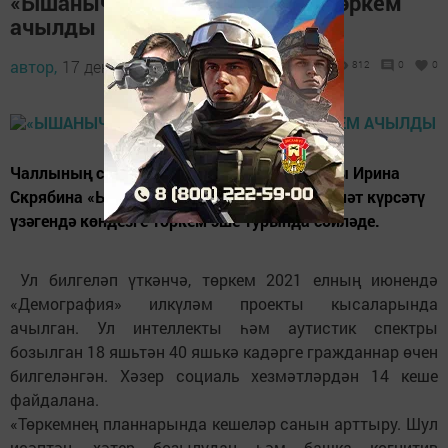
«Ышаныч» үзәгендә көндезге төркем
ачылды
автор,
17 декабрь 2021 - 14:57
812
0
0
Чаллының социаль яклау идарәсе башлыгы Ирина
Скрябина «Ышаныч» халыкка социаль хезмәт күрсәтү
үзәгендә көндезге төркем эше турында сөйләде.
Ул билгеләп үткәнчә, төркем 2021 елның июнендә
«Демография» илкүләм проекты кысаларында
ачылган. Ул интеллекты һәм аутистик спектры
бозылган 18 яшьтән 40 яшькә кадәрге гражданнар өчен
билгеләнгән. Хәзер социаль хезмәтләрдән 14 кеше
файдалана.
«Төркемнең планнарында кешеләр санын арттыру. Шул
исәптән, хәтер бозылудан һәм башка когнитив