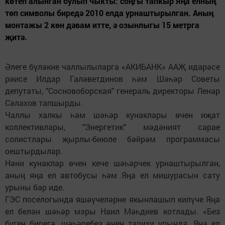
көтеп алынган булып чыкты: соңгы тапкыр Яңа елның
төп символы биредә 2010 елда урнаштырылган. Аның
монтажы 2 көн дәвам итте, ә озынлыгы 15 метрга
җитә.
Әлеге бүләкне чаллылыларга «АКИБАНК» ААҖ идарәсе
рәисе Илдар Галәветдинов һәм Шәһәр Советы
депутаты, "Сосновоборская" генераль директоры Ленар
Сәлахов тапшырды.
Чаллы халкы һәм шәһәр кунаклары өчен иҗат
коллективлары, "Энергетик" мәдәният сарае
солистлары җырлы-биюле бәйрәм программасы
оештырдылар.
Нәни кунаклар өчен кече шәһәрчек урнаштырылган,
аның яңа ел автобусы һәм Яңа ел мишурасын сату
урыны бар иде.
ГЭС поселогында яшәүчеләрне якынлашып килүче Яңа
ел белән шәһәр мэры Наил Мәһдиев котлады. «Без
бүген бирегә, шәһәребез өчен тарихи урында, Яңа ел