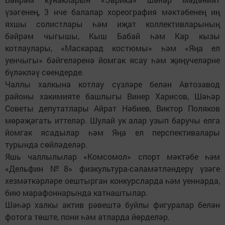
үзәгенең, 3 нче балалар хореография мәктәбенең иң
яхшы солистлары һәм иҗат коллективларының
бәйрәм чыгышы, Кыш Бабай һәм Кар кызы
котлаулары, «Маскарад костюмы» һәм «Яңа ел
уенчыгы» бәйгеләренә йомгак ясау һәм җиңүчеләрне
бүләкләү сөендерде.
Чаллы халкына котлау сүзләре белән Автозавод
районы хакимияте башлыгы Винер Харисов, Шәһәр
Советы депутатлары Айрат Нәбиев, Виктор Поляков
мөрәҗәгать иттеләр. Шулай ук алар узып баручы елга
йомгак ясадылар һәм Яңа ел перспективалары
турында сөйләделәр.
Яшь чаллылылар «Комсомол» спорт мәктәбе һәм
«Дельфин №8» физкультура-сәламәтләндерү үзәге
хезмәткәрләре оештырган конкурсларда һәм уеннарда,
бию марафоннарында катнаштылар.
Шәһәр халкы актив рәвештә буйлы фигуралар белән
фотога төште, пони һәм атларда йөрделәр.