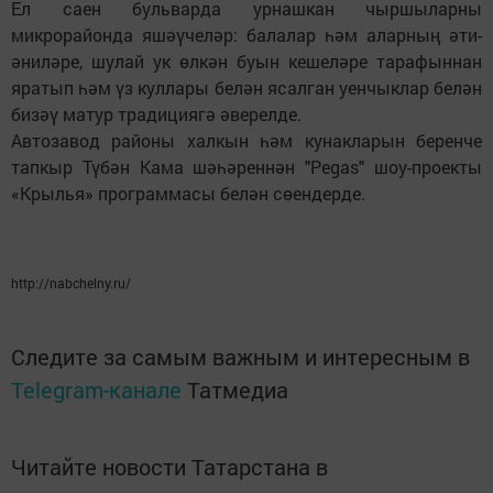
Ел саен бульварда урнашкан чыршыларны
микрорайонда яшәүчеләр: балалар һәм аларның әти-
әниләре, шулай ук өлкән буын кешеләре тарафыннан
яратып һәм үз куллары белән ясалган уенчыклар белән
бизәү матур традициягә әверелде.
Автозавод районы халкын һәм кунакларын беренче
тапкыр Түбән Кама шәһәреннән "Pegas" шоу-проекты
«Крылья» программасы белән сөендерде.
http://nabchelny.ru/
Следите за самым важным и интересным в
Telegram-канале
Татмедиа
Читайте новости Татарстана в