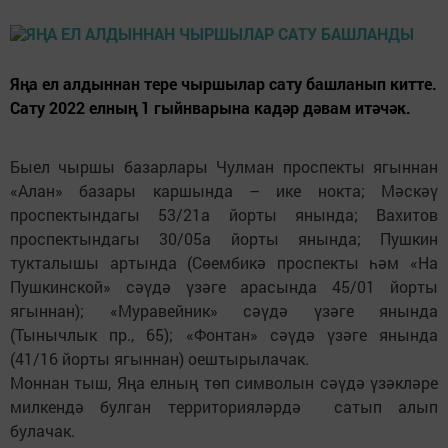
Яңа ел алдыннан тере чыршылар сату башланып китте.
Сату 2022 елның 1 гыйнварына кадәр дәвам итәчәк.
Быел чыршы базарлары Чулман проспекты ягыннан
«Алан» базары каршында – ике нокта; Мәскәү
проспектындагы 53/21а йорты янында; Вахитов
проспектындагы 30/05а йорты янында; Пушкин
тукталышы артында (Сөембикә проспекты һәм «На
Пушкинской» сәүдә үзәге арасында 45/01 йорты
ягыннан); «Муравейник» сәүдә үзәге янында
(Тынычлык пр., 65); «Фонтан» сәүдә үзәге янында
(41/16 йорты ягыннан) оештырылачак.
Моннан тыш, Яңа елның төп символын сәүдә үзәкләре
милкендә булган территорияләрдә сатып алып
булачак.