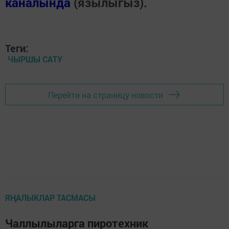
каналында
(язылыгыз).
Теги:
ЧЫРШЫ САТУ
Перейти на страницу новости
ЯҢАЛЫКЛАР ТАСМАСЫ
Чаллылыларга пиротехник