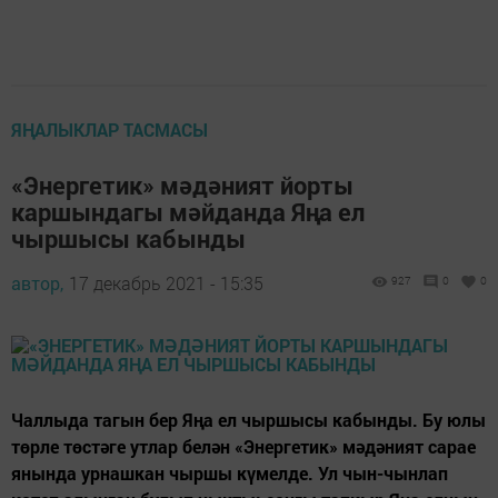
ЯҢАЛЫКЛАР ТАСМАСЫ
«Энергетик» мәдәният йорты
каршындагы мәйданда Яңа ел
чыршысы кабынды
автор,
17 декабрь 2021 - 15:35
927
0
0
Чаллыда тагын бер Яңа ел чыршысы кабынды. Бу юлы
төрле төстәге утлар белән «Энергетик» мәдәният сарае
янында урнашкан чыршы күмелде. Ул чын-чынлап