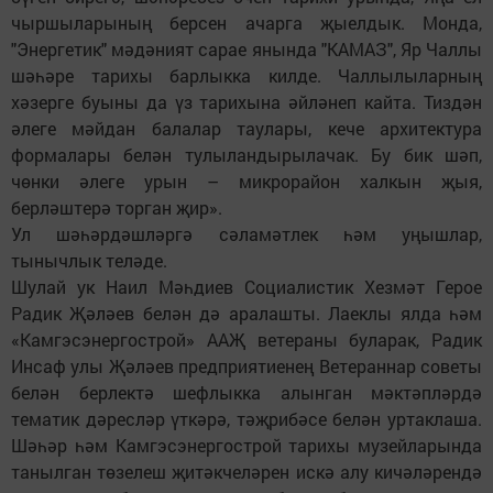
чыршыларының берсен ачарга җыелдык. Монда,
"Энергетик" мәдәният сарае янында "КАМАЗ", Яр Чаллы
шәһәре тарихы барлыкка килде. Чаллылыларның
хәзерге буыны да үз тарихына әйләнеп кайта. Тиздән
әлеге мәйдан балалар таулары, кече архитектура
формалары белән тулыландырылачак. Бу бик шәп,
чөнки әлеге урын – микрорайон халкын җыя,
берләштерә торган җир».
Ул шәһәрдәшләргә сәламәтлек һәм уңышлар,
тынычлык теләде.
Шулай ук Наил Мәһдиев Социалистик Хезмәт Герое
Радик Җәләев белән дә аралашты. Лаеклы ялда һәм
«Камгэсэнергострой» ААҖ ветераны буларак, Радик
Инсаф улы Җәләев предприятиенең Ветераннар советы
белән берлектә шефлыкка алынган мәктәпләрдә
тематик дәресләр үткәрә, тәҗрибәсе белән уртаклаша.
Шәһәр һәм Камгэсэнергострой тарихы музейларында
танылган төзелеш җитәкчеләрен искә алу кичәләрендә