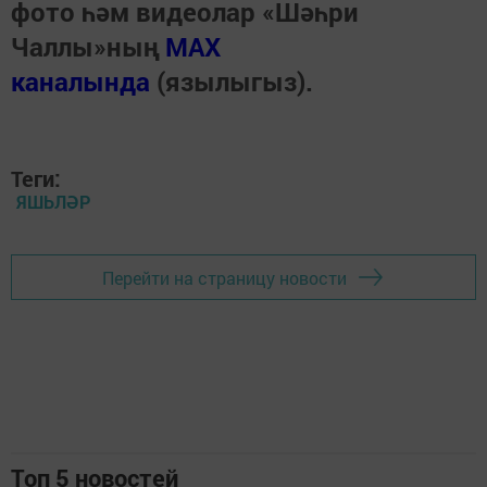
фото һәм видеолар «Шәһри
Чаллы»ның
MAX
каналында
(язылыгыз).
Теги:
ЯШЬЛӘР
Перейти на страницу новости
Топ 5 новостей