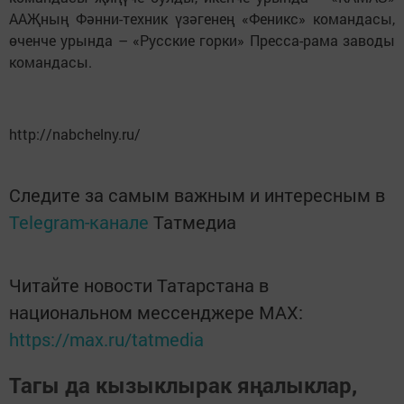
ААҖның Фәнни-техник үзәгенең «Феникс» командасы,
өченче урында – «Русские горки» Пресса-рама заводы
командасы.
http://nabchelny.ru/
Следите за самым важным и интересным в
Telegram-канале
Татмедиа
Читайте новости Татарстана в
национальном мессенджере MАХ:
https://max.ru/tatmedia
Тагы да кызыклырак яңалыклар,