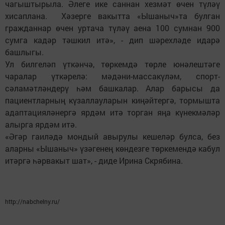
чагыштырыла. Әлеге ике саннан хезмәт өчен түләү
хисаплана. Хәзерге вакытта «Ышаныч»та булган
гражданнар өчен уртача түләү аена 100 сумнан 900
сумга кадәр тәшкил итә», - дип шәрехләде идарә
башлыгы.
Ул билгеләп үткәнчә, төркемдә төрле юнәлештәге
чаралар үткәрелә: мәдәни-массакүләм, спорт-
сәламәтләндерү һәм башкалар. Алар барысы да
пациентларның күзаллауларын киңәйтергә, тормышта
адаптацияләнергә ярдәм итә торган яңа күнекмәләр
алырга ярдәм итә.
«Әгәр гаиләдә мондый авырулы кешеләр булса, без
аларны «Ышаныч» үзәгенең көндезге төркемендә кабул
итәргә һәрвакыт шат», - диде Ирина Скрябина.
http://nabchelny.ru/