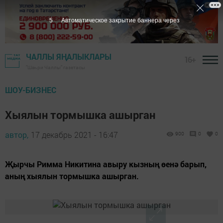
4
Автоматическое закрытие баннера через
ЧАЛЛЫ ЯҢАЛЫКЛАРЫ
16+
"Шәһри Чаллы" газетасы
ШОУ-БИЗНЕС
Хыялын тормышка ашырган
автор,
17 декабрь 2021 - 16:47
900
0
0
Җырчы Римма Никитина авыру кызның өенә барып,
аның хыялын тормышка ашырган.