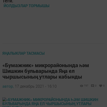
Теги:
ЙОЛДЫЗЛАР ТОРМЫШЫ
ЯҢАЛЫКЛАР ТАСМАСЫ
«Бумажник» микрорайонында һәм
Шишкин бульварында Яңа ел
чыршысының утлары кабынды
автор,
17 декабрь 2021 - 16:10
757
0
0