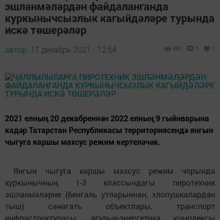
эшләнмәләрдән файдаланганда
куркынычсызлык кагыйдәләре турында
искә төшерәләр
автор,
17 декабрь 2021 - 12:54
883
0
0
2021 елның 20 декабреннән 2022 елның 9 гыйнварына
кадәр Татарстан Республикасы территориясендә янгын
чыгуга каршы махсус режим кертеләчәк.
Янгын чыгуга каршы махсус режим чорында
куркынычның 1-3 классындагы пиротехник
эшләнмәләрне (бенгаль утларыннан, хлопушкалардан
тыш) сәнәгать объектлары, транспорт
инфраструктурасы, ягулык-энергетика комплексы