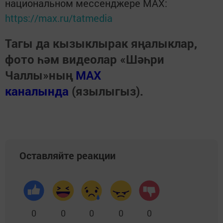
национальном мессенджере MАХ:
https://max.ru/tatmedia
Тагы да кызыклырак яңалыклар,
фото һәм видеолар «Шәһри
Чаллы»ның
MAX
каналында
(язылыгыз).
Оставляйте реакции
0
0
0
0
0