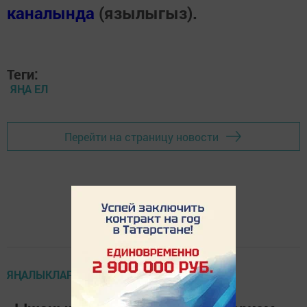
каналында
(язылыгыз).
Теги:
ЯҢА ЕЛ
Перейти на страницу новости
ЯҢАЛЫКЛАР ТАСМАСЫ