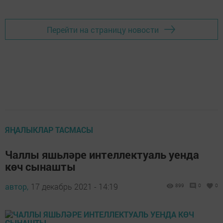
Перейти на страницу новости
ЯҢАЛЫКЛАР ТАСМАСЫ
Чаллы яшьләре интеллектуаль уенда
көч сынашты
автор,
17 декабрь 2021 - 14:19
899
0
0