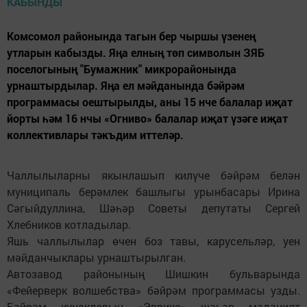
Комсомол районында тагын бер чыршы үзенең
утларын кабызды. Яңа елның төп символын ЗЯБ
поселогының "Бумажник" микрорайонында
урнаштырдылар. Яңа ел мәйданында бәйрәм
программасы оештырылды, аны 15 нче балалар иҗат
йорты һәм 16 нчы «Огниво» балалар иҗат үзәге иҗат
коллективлары тәкъдим иттеләр.
Чаллылыларны якынлашып килүче бәйрәм белән
муниципаль берәмлек башлыгы урынбасары Ирина
Сәгыйдуллина, Шәһәр Советы депутаты Сергей
Хлебников котладылар.
Яшь чаллылылар өчен боз тавы, карусельләр, уен
мәйданчыклары урнаштырылган.
Автозавод районының Шишкин бульварында
«Фейерверк волшебства» бәйрәм программасы узды.
Бәйрәм кунакларын «Эврика» шәһәр мәдәният