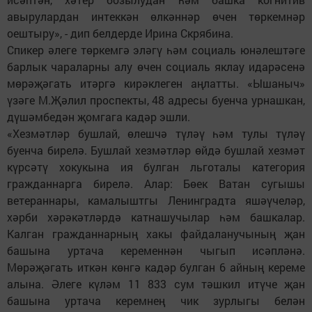
авырулардан интеккән өлкәннәр өчен төркемнәр
оештыру», - дип белдерде Ирина Скрябина.
Спикер әлеге төркемгә эләгү һәм социаль юнәлештәге
барлык чараларны алу өчен социаль яклау идарәсенә
мөрәҗәгать итәргә кирәклеген аңлатты. «Ышаныч»
үзәге М.Җәлил проспекты, 48 адресы буенча урнашкан,
дүшәмбедән җомгага кадәр эшли.
«Хезмәтләр бушлай, өлешчә түләү һәм тулы түләү
буенча бирелә. Бушлай хезмәтләр өйдә бушлай хезмәт
күрсәтү хокукына ия булган льготалы категория
гражданнарга бирелә. Алар: Бөек Ватан сугышы
ветераннары, камалыштгы Ленинградта яшәүчеләр,
хәрби хәрәкәтләрдә катнашучылар һәм башкалар.
Калган гражданнарның хакы файдаланучының җан
башына уртача кеременнән чыгып исәпләнә.
Мөрәҗәгать иткән көнгә кадәр булган 6 айның кереме
алына. Әлеге күләм 11 833 сум тәшкил итүче җан
башына уртача керемнең чик зурлыгы белән