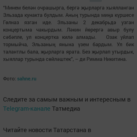
“Минем белән очрашырга, бергә җырларга хыялланган
Эльзада кунакта булдым. Аның турында миңа күршесе
Гөлназ язган иде. Эльзаны 2 декабрьдә узган
концертыма чакырдым. Ләкин йөрергә авыр булу
сәбәпле, ул концертка килә алмады. Озак уйлап
тормыйча, Эльзаның янына үзем бардым. Ул бик
талантлы бала, җырларга ярата. Без җырлап утырдык,
хыяллар турында сөйләштек”, – ди Римма Никитина.
Фото:
sahne.ru
Следите за самым важным и интересным в
Telegram-канале
Татмедиа
Читайте новости Татарстана в