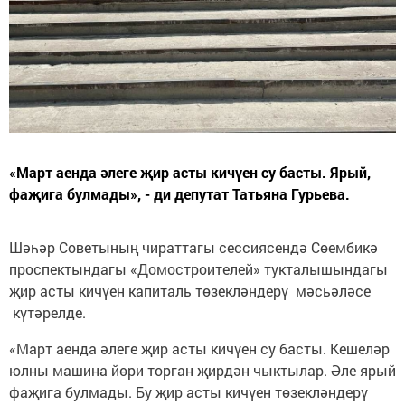
«Март аенда әлеге җир асты кичүен су басты. Ярый,
фаҗига булмады», - ди депутат Татьяна Гурьева.
Шәһәр Советының чираттагы сессиясендә Сөембикә
проспектындагы «Домостроителей» тукталышындагы
җир асты кичүен капиталь төзекләндерү мәсьәләсе
күтәрелде.
«Март аенда әлеге җир асты кичүен су басты. Кешеләр
юлны машина йөри торган җирдән чыктылар. Әле ярый
фаҗига булмады. Бу җир асты кичүен төзекләндерү