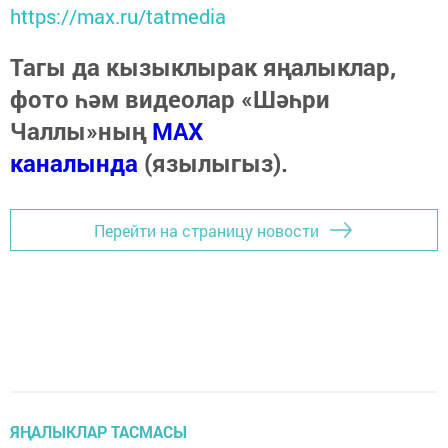
https://max.ru/tatmedia
Тагы да кызыклырак яңалыклар,
фото һәм видеолар «Шәһри
Чаллы»ның
MAX
каналында
(язылыгыз).
Перейти на страницу новости
ЯҢАЛЫКЛАР ТАСМАСЫ