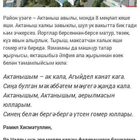
Район үзәге – Актаныш авылы, монда 8 меңләп кеше
яши. Актаныш халкы зәвыклы, шул ук вакытта бик гади
һәм эчкерсез. Йортлар берсеннән-берсе матур, төзек,
күз явын алырлык. Тырыш, максатчан халык яши
гомер итә биредә. Язмамны да мәшһүр татар
җырчысы, якташыбыз Әлфия апа җырыннан өзек
белән тәмамлыйсым килә:
Актанышым – ак кала, Агыйдел канат кага.
Сиңа булган мәхәббәтем мәңгегә җанда кала.
Актанышым, Актанышым, аерылмасын
юлларым.
Синең белән бергә-бергә үтсен гомер юллары.
Рамил Хисмәтуллин,
Яр Чаллы шәһәре милли көрәш федерациясе башкарма