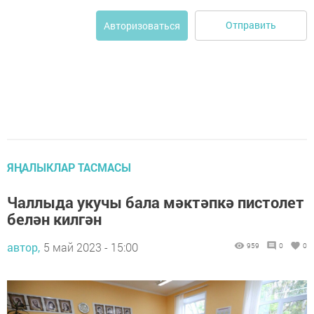
Отправить
Авторизоваться
ЯҢАЛЫКЛАР ТАСМАСЫ
Чаллыда укучы бала мәктәпкә пистолет
белән килгән
автор,
5 май 2023 - 15:00
959
0
0