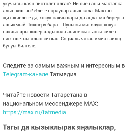
укучысы каян пистолет алган? Ни өчен аны мәктәпкә
алып килгән? Әлеге сораулар ачык кала. Мәктәп
җитәкчелеге дә, хокук сакчылары да аңлатма бирергә
ашыкмый. Тикшерү бара. Шунысы мәгълүм, хокук
сакчылары килер алдыннан әнисе мәктәпкә килеп
пистолетны алып киткән. Социаль яктан имин гаилщ
булуы билгеле.
Следите за самым важным и интересным в
Telegram-канале
Татмедиа
Читайте новости Татарстана в
национальном мессенджере MАХ:
https://max.ru/tatmedia
Тагы да кызыклырак яңалыклар,