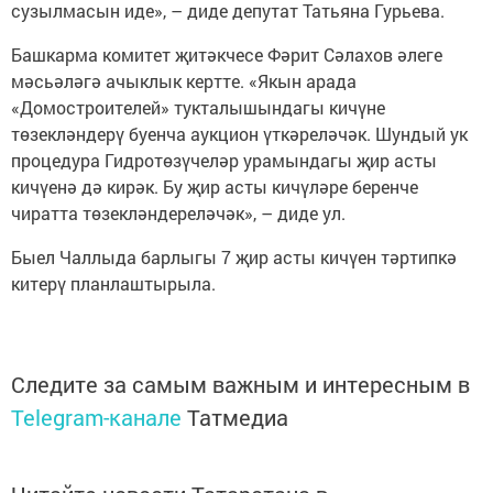
сузылмасын иде», – диде депутат Татьяна Гурьева.
Башкарма комитет җитәкчесе Фәрит Сәлахов әлеге
мәсьәләгә ачыклык кертте. «Якын арада
«Домостроителей» тукталышындагы кичүне
төзекләндерү буенча аукцион үткәреләчәк. Шундый ук
процедура Гидротөзүчеләр урамындагы җир асты
кичүенә дә кирәк. Бу җир асты кичүләре беренче
чиратта төзекләндереләчәк», – диде ул.
Быел Чаллыда барлыгы 7 җир асты кичүен тәртипкә
китерү планлаштырыла.
Следите за самым важным и интересным в
Telegram-канале
Татмедиа