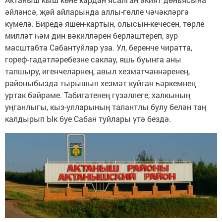
әйләнсә, җәй айларында аллы-гөлле чәчәкләргә
күмелә. Биредә яшен-картын, олысын-кечесен, төрле
милләт һәм дин вәкилләрен берләштереп, зур
масштабта Сабантуйлар уза. Ул, беренче чиратта,
гореф-гадәтләребезне саклау, яшь буынга аны
тапшыру, игенчеләрнең, авыл хезмәтчәннәренең,
районыбызда тырышып хезмәт куйган һәркемнең
уртак бәйрәме. Табигатенең гүзәллеге, халкының
уңганлыгы, кыз-улларының талантлы булу белән таң
калдырып Ык буе Сабан туйлары үтә бездә.