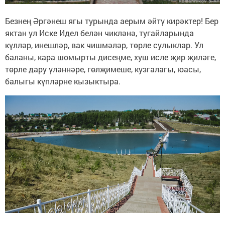
Безнең Әргәнеш ягы турында аерым әйтү кирәктер! Бер
яктан ул Иске Идел белән чикләнә, тугайларында
күлләр, инешләр, вак чишмәләр, төрле сулыклар. Ул
баланы, кара шомырты дисеңме, хуш исле җир җиләге,
төрле дару үләннәре, гөлҗимеше, кузгалагы, юасы,
балыгы күпләрне кызыктыра.