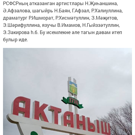
РСФСРның атказанган артистлары Н.Җиһаншина,
Ә.Афзалова, шагыйрь Н.Баян, Г.Афзал, Р.Хәлиуллина,
драматург Р.Ишморат, Р.Хисмәтуллин, З.Мәҗитов,
Э.Шәрифуллина, язучы В.Имамов, Н.Гыйззәтуллин,
Э.Закирова h.б. Бу исемлекне әле тагын дәвам итеп
булыр иде.