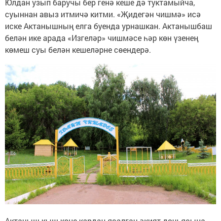
Юлдан узып баручы бер генә кеше дә туктамыйча,
суыннан авыз итмичә китми. «Җидегән чишмә» исә
иске Актанышның елга буенда урнашкан. Актанышбаш
белән ике арада «Изгеләр» чишмәсе һәр көн үзенең
көмеш суы белән кешеләрне сөендерә.
Актаныш кыш көне кардан ясалган әкият дөньясына