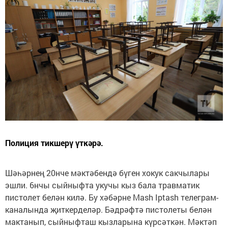
Полиция тикшерү үткәрә.
Шәһәрнең 20нче мәктәбендә бүген хокук сакчылары
эшли. 6нчы сыйныфта укучы кыз бала травматик
пистолет белән килә. Бу хәбәрне Mash Iptash телеграм-
каналында җиткерделәр. Бәдрәфтә пистолеты белән
мактанып, сыйныфташ кызларына күрсәткән. Мәктәп