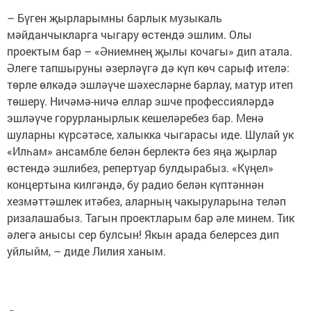
– Бүген җырларымны барлык музыкаль
мәйданчыкларга чыгару өстендә эшлим. Олы
проектым бар – «Әниемнең җылы кочагы» дип атала.
Әлеге тапшыруны әзерләүгә дә күп көч сарыф ителә:
төрле өлкәдә эшләүче шәхесләрне барлау, матур итеп
төшерү. Ничәмә-ничә еллар эшче профессияләрдә
эшләүче горурланырлык кешеләребез бар. Менә
шуларны күрсәтәсе, халыкка чыгарасы иде. Шулай ук
«Илһам» ансамбле белән берлектә без яңа җырлар
өстендә эшлибез, репертуар булдырабыз. «Күңел»
концертына килгәндә, бу радио белән күптәннән
хезмәттәшлек итәбез, аларның чакыруларына теләп
ризалашабыз. Тагын проектларым бар әле минем. Тик
әлегә анысы сер булсын! Якын арада белерсез дип
уйлыйм, – диде Лилия ханым.