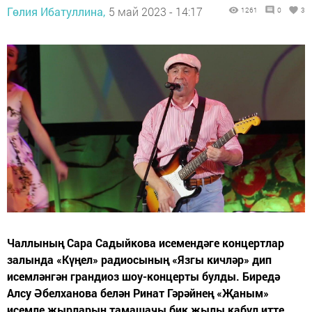
Гөлия Ибатуллина,
5 май 2023 - 14:17
1261
0
3
Чаллының Сара Садыйкова исемендәге концертлар
залында «Күңел» радиосының «Язгы кичләр» дип
исемләнгән грандиоз шоу-концерты булды. Биредә
Алсу Әбелханова белән Ринат Гәрәйнең «Җаным»
исемле җырларын тамашачы бик җылы кабул итте.