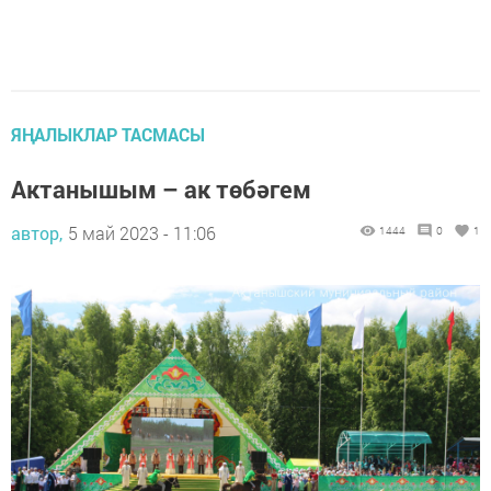
ЯҢАЛЫКЛАР ТАСМАСЫ
Актанышым – ак төбәгем
автор,
5 май 2023 - 11:06
1444
0
1