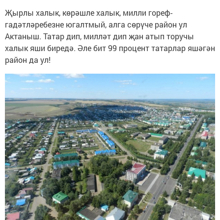
Җырлы халык, көрәшле халык, милли гореф-
гадәтләребезне югалтмый, алга сөрүче район ул
Актаныш. Татар дип, милләт дип җан атып торучы
халык яши биредә. Әле бит 99 процент татарлар яшәгән
район да ул!