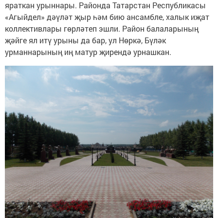
яраткан урыннары. Районда Татарстан Республикасы
«Агыйдел» дәүләт җыр һәм бию ансамбле, халык иҗат
коллективлары гөрләтеп эшли. Район балаларының
җәйге ял итү урыны да бар, ул Нөркә, Бүләк
урманнарының иң матур җирендә урнашкан.