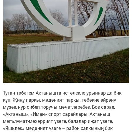
Туган төбәгем Актанышта истәлекле урыннар да бик
күп. Җиңү паркы, мәдәният паркы, төбәкне өйрәнү
музее, нур сибеп торучы мәчетләребез, Боз сарае,
«Актаныш», «Иман» спорт сарайлары, Актаныш
мәгълүмат-мөхәррият үзәге, балалар иҗат үзәге,
«Яшьлек» мәдәният үзәге – район халкының бик