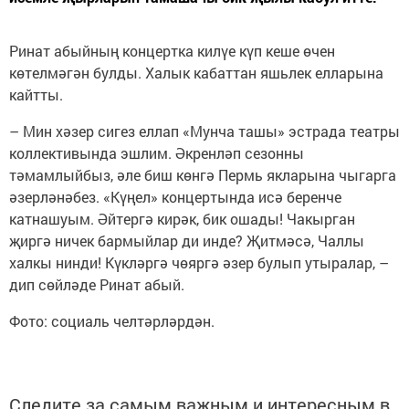
Ринат абыйның концертка килүе күп кеше өчен
көтелмәгән булды. Халык кабаттан яшьлек елларына
кайтты.
– Мин хәзер сигез еллап «Мунча ташы» эстрада театры
коллективында эшлим. Әкренләп сезонны
тәмамлыйбыз, әле биш көнгә Пермь якларына чыгарга
әзерләнәбез. «Күңел» концертында исә беренче
катнашуым. Әйтергә кирәк, бик ошады! Чакырган
җиргә ничек бармыйлар ди инде? Җитмәсә, Чаллы
халкы нинди! Күкләргә чөяргә әзер булып утыралар, –
дип сөйләде Ринат абый.
Фото: социаль челтәрләрдән.
Следите за самым важным и интересным в