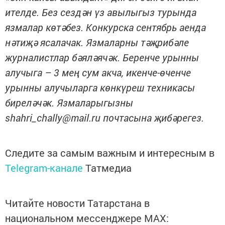
ителде. Без сездән үз авылыгыз турында
язмалар көтәбез. Конкурска сентябрь аенда
нәтиҗә ясалачак. Язмаларны тәҗрибәле
журналистлар бәяләячәк. Беренче урынны
алучыга – 3 мең сум акча, икенче-өченче
урынны алучыларга көнкүреш техникасы
биреләчәк. Язмаларыгызны
shahri_chally@mail.ru почтасына җибәрегез.
Следите за самым важным и интересным в
Telegram-канале
Татмедиа
Читайте новости Татарстана в
национальном мессенджере MАХ: