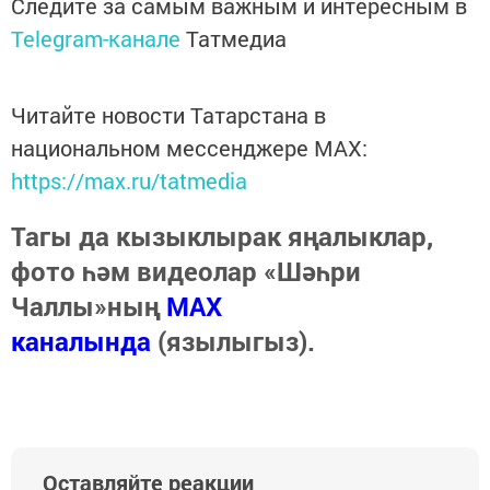
Следите за самым важным и интересным в
Telegram-канале
Татмедиа
Читайте новости Татарстана в
национальном мессенджере MАХ:
https://max.ru/tatmedia
Тагы да кызыклырак яңалыклар,
фото һәм видеолар «Шәһри
Чаллы»ның
MAX
каналында
(язылыгыз).
Оставляйте реакции