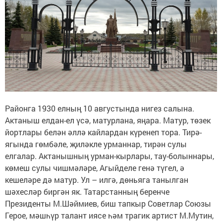
Районга 1930 елның 10 августында нигез салына.
Актаныш елдан-ел үсә, матурлана, яңара. Матур, төзек
йортлары белән әллә кайлардан күренеп тора. Тирә-
ягында гөмбәле, җиләкле урманнар, тирән сулы
елгалар. Актанышның урман-кырлары, тау-болыннары,
көмеш сулы чишмәләре, Агыйделе генә түгел, ә
кешеләре дә матур. Ул – илгә, дөньяга танылган
шәхесләр биргән як. Татарстанның беренче
Президенты М.Шәймиев, биш тапкыр Советлар Союзы
Герое, мәшһүр талант иясе һәм трагик артист М.Мутин,