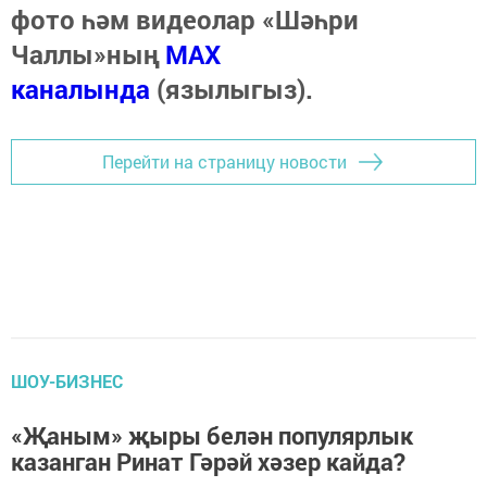
фото һәм видеолар «Шәһри
Чаллы»ның
MAX
каналында
(язылыгыз).
Перейти на страницу новости
ШОУ-БИЗНЕС
«Җаным» җыры белән популярлык
казанган Ринат Гәрәй хәзер кайда?