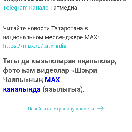
Telegram-канале
Татмедиа
Читайте новости Татарстана в
национальном мессенджере MАХ:
https://max.ru/tatmedia
Тагы да кызыклырак яңалыклар,
фото һәм видеолар «Шәһри
Чаллы»ның
MAX
каналында
(язылыгыз).
Перейти на страницу новости