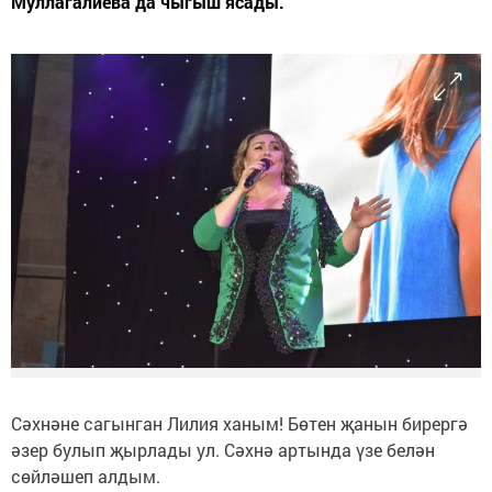
Муллагалиева да чыгыш ясады.
Сәхнәне сагынган Лилия ханым! Бөтен җанын бирергә
әзер булып җырлады ул. Сәхнә артында үзе белән
сөйләшеп алдым.