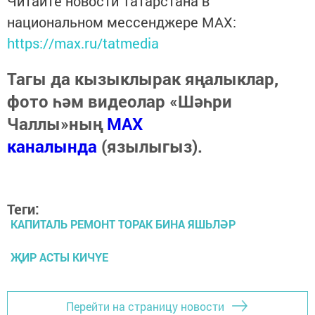
Читайте новости Татарстана в
национальном мессенджере MАХ:
https://max.ru/tatmedia
Тагы да кызыклырак яңалыклар,
фото һәм видеолар «Шәһри
Чаллы»ның
MAX
каналында
(язылыгыз).
Теги:
КАПИТАЛЬ РЕМОНТ ТОРАК БИНА ЯШЬ­ЛӘР
ҖИР АСТЫ КИЧҮЕ
Перейти на страницу новости