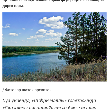
директоры.
/ Фотолар шәхси архивтан.
Сүз уңаенда, «Шәһри Чаллы» газетасында
«Син кайсы авылдан?» дигән бәйге игълан