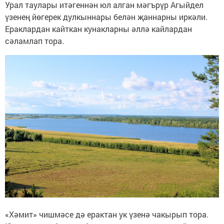
Урал таулары итәгеннән юл алган мәгърүр Агыйдел
үзенең йөгерек дулкыннары белән җаннарны иркәли.
Ераклардан кайткан кунакларны әллә кайлардан
сәламлап тора.
«Хәмит» чишмәсе дә ерактан ук үзенә чакырып тора.