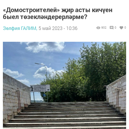
«Домостроителей» җир асты кичүен
быел төзекләндерерләрме?
Зөлфия ГАЛИМ,
5 май 2023 - 10:36
902
0
0