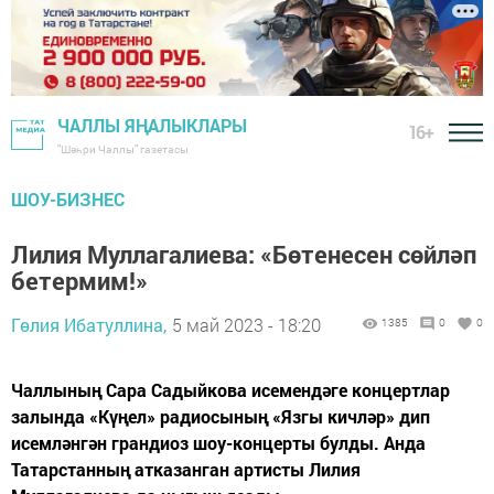
ЧАЛЛЫ ЯҢАЛЫКЛАРЫ
16+
"Шәһри Чаллы" газетасы
ШОУ-БИЗНЕС
Лилия Муллагалиева: «Бөтенесен сөйләп
бетермим!»
Гөлия Ибатуллина,
5 май 2023 - 18:20
1385
0
0
Чаллының Сара Садыйкова исемендәге концертлар
залында «Күңел» радиосының «Язгы кичләр» дип
исемләнгән грандиоз шоу-концерты булды. Анда
Татарстанның атказанган артисты Лилия