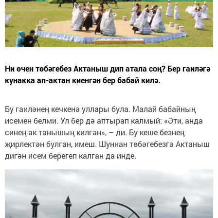
Ни өчен төбәгебез Актаныш дип атала соң? Бер гаиләгә
кунакка ап-актан киенгән бер бабай килә.
Бу гаиләнең кечкенә уллары була. Малай бабайның
исемен белми. Ул бер дә аптырап калмый: «Әти, анда
синең ак танышың килгән», – ди. Бу кеше безнең
җирлектән булган, имеш. Шуннан төбәгебезгә Актаныш
дигән исем берегеп калган да инде.