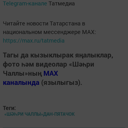
Telegram-канале
Татмедиа
Читайте новости Татарстана в
национальном мессенджере MАХ:
https://max.ru/tatmedia
Тагы да кызыклырак яңалыклар,
фото һәм видеолар «Шәһри
Чаллы»ның
MAX
каналында
(язылыгыз).
Теги:
«ШӘҺРИ ЧАЛЛЫ»ДАН-ПЯТАЧОК