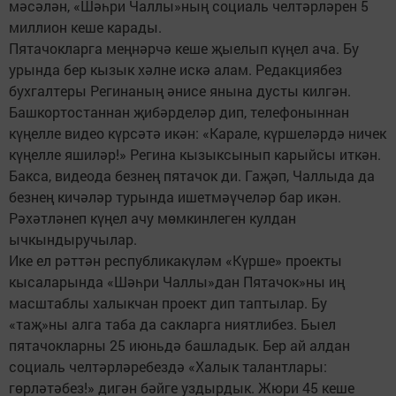
мәсәлән, «Шәһри Чаллы»ның социаль челтәрләрен 5
миллион кеше карады.
Пятачокларга меңнәрчә кеше җыелып күңел ача. Бу
урында бер кызык хәлне искә алам. Редакциябез
бухгалтеры Регинаның әнисе янына дусты килгән.
Башкортостаннан җибәрделәр дип, телефоныннан
күңелле видео күрсәтә икән: «Карале, күршеләрдә ничек
күңелле яшиләр!» Регина кызыксынып карыйсы иткән.
Бакса, видеода безнең пятачок ди. Гаҗәп, Чаллыда да
безнең кичәләр турында ишетмәүчеләр бар икән.
Рәхәтләнеп күңел ачу мөмкинлеген кулдан
ычкындыручылар.
Ике ел рәттән республикакүләм «Күрше» проекты
кысаларында «Шәһри Чаллы»дан Пятачок»ны иң
масштаблы халыкчан проект дип таптылар. Бу
«таҗ»ны алга таба да сакларга ниятлибез. Быел
пятачокларны 25 июньдә башладык. Бер ай алдан
социаль челтәрләребездә «Халык талантлары:
гөрләтәбез!» дигән бәйге уздырдык. Жюри 45 кеше