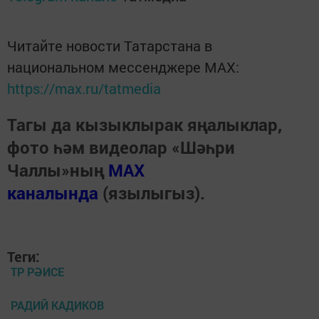
Читайте новости Татарстана в
национальном мессенджере MАХ:
https://max.ru/tatmedia
Тагы да кызыклырак яңалыклар,
фото һәм видеолар «Шәһри
Чаллы»ның
MAX
каналында
(язылыгыз).
Теги:
ТР РӘИСЕ
РАДИЙ КАДИКОВ