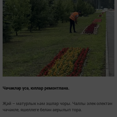
Чәчәкләр үсә, юллар ремонтлана.
Җәй – матурлык һәм эшләр чоры. Чаллы элек-электән
чәчәкле, яшеллеге белән аерылып тора.