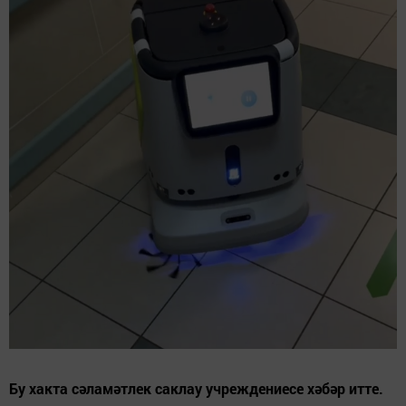
Бу хакта сәламәтлек саклау учреждениесе хәбәр итте.