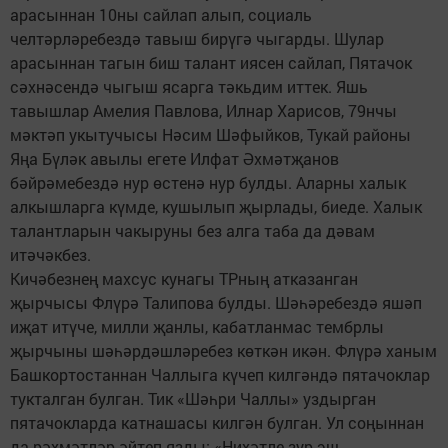
арасыннан 10ны сайлап алып, социаль
челтәрләребездә тавыш бирүгә чыгарды. Шулар
арасыннан тагын биш талант иясен сайлап, Пятачок
сәхнәсендә чыгыш ясарга тәкьдим иттек. Яшь
тавышлар Амелия Павлова, Илнар Харисов, 79нчы
мәктәп укытучысы Нәсим Шәфыйков, Тукай районы
Яңа Бүләк авылы егете Илфат Әхмәтҗанов
бәйрәмебездә нур өстенә нур булды. Аларны халык
алкышларга күмде, кушылып җырлады, биеде. Халык
талантларын чакыруны без алга таба да дәвам
итәчәкбез.
Кичәбезнең махсус кунагы ТРның атказанган
җырчысы Флүрә Талипова булды. Шәһәребездә яшәп
иҗат итүче, милли җанлы, кабатланмас тембрлы
җырчыны шәһәрдәшләребез көткән икән. Флүрә ханым
Башкортостаннан Чаллыга күчеп килгәндә пятачоклар
тукталган булган. Тик «Шәһри Чаллы» уздырган
пятачокларда катнашасы килгән булган. Ул соңыннан
да рәхмәтләр әйтеп язды: «Нихәтле зур эш