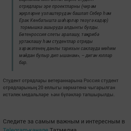
отрядлары эре проектларны (чирәм
җирләрне үзләштерүдән башлап Себер һәм
Ерак Көнбатышта шәһәрләр төзүгә кадәр)
тормышка ашыруда алдынгы булды.
Бөтенроссия слеты аралашу, тәҗрибә
уртаклашу һәм студентлар отряды
хәрәкәтенең данлы тарихын саклауда мөһим
мәйдан булыр дип ышанам», – дигән юллар
бар.
Студент отрядлары ветераннарына Россия студент
отрядларының 20 еллыгы хөрмәтенә чыгарылган
истәлек медальләре һәм бүләкләр тапшырылды.
Следите за самым важным и интересным в
Telegram-канале
Татмедиа