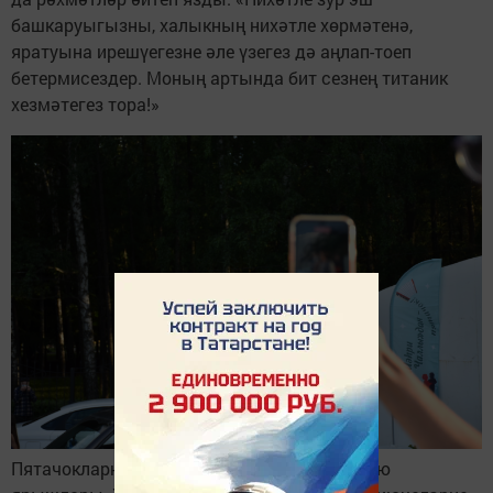
башкаруыгызны, халыкның нихәтле хөрмәтенә,
яратуына ирешүегезне әле үзегез дә аңлап-тоеп
бетермисездер. Моның артында бит сезнең титаник
хезмәтегез тора!»
Пятачокларның иң кызык җире, әлбәттә, бию