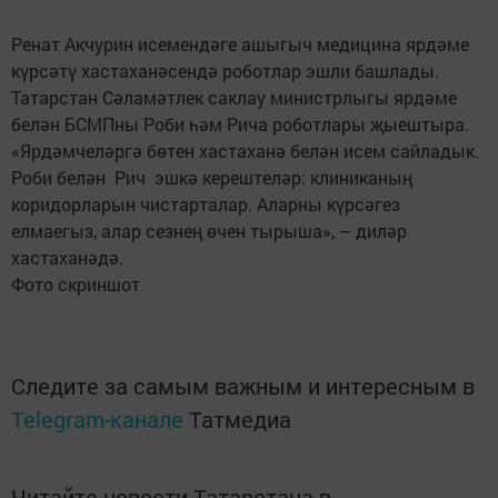
Ренат Акчурин исемендәге ашыгыч медицина ярдәме
күрсәтү хастаханәсендә роботлар эшли башлады.
Татарстан Сәламәтлек саклау министрлыгы ярдәме
белән БСМПны Роби һәм Рича роботлары җыештыра.
«Ярдәмчеләргә бөтен хастаханә белән исем сайладык.
Роби белән Рич эшкә керештеләр: клиниканың
коридорларын чистарталар. Аларны күрсәгез
елмаегыз, алар сезнең өчен тырыша», – диләр
хастаханәдә.
Фото скриншот
Следите за самым важным и интересным в
Telegram-канале
Татмедиа
Читайте новости Татарстана в