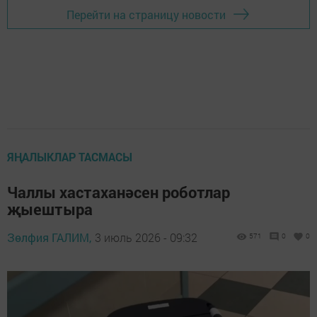
Перейти на страницу новости
ЯҢАЛЫКЛАР ТАСМАСЫ
Чаллы хастаханәсен роботлар
җыештыра
Зөлфия ГАЛИМ,
3 июль 2026 - 09:32
571
0
0