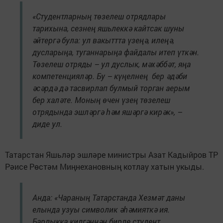
«Студентларның төзелеш отрядлары
тарихына, сезнең яшьлеккә кайтсак шуны
әйтергә була: ул вакыттта үзеңә, илеңә,
дусларыңа, туганнарыңа файдалы итеп үткән.
Төзелеш отряды – ул дуслык, мәхәббәт, яңа
компетенцияләр. Бу – күңелнең бер әдәби
әсәрдә дә тасвирлап булмый торган аерым
бер халәте. Моның өчен үзең төзелеш
отрядында эшләргә һәм яшәргә кирәк», –
диде ул.
Татарстан Яшьләр эшләре министры Азат Кадыйров ТР
Рәисе Рөстәм Миңнехановның котлау хатын укыды.
Анда: «Чараның Татарстанда Хезмәт даны
елында узуы символик әһәмияткә ия.
Барлыкка килгәннән бирле студент