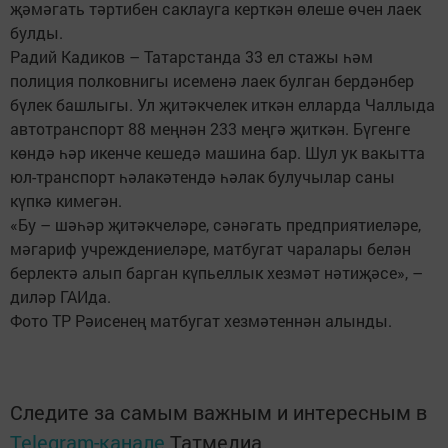
җәмәгать тәртибен саклауга керткән өлеше өчен лаек
булды.
Радий Кадиков – Татарстанда 33 ел стажы һәм
полиция полковнигы исеменә лаек булган бердәнбер
бүлек башлыгы. Ул җитәкчелек иткән елларда Чаллыда
автотранспорт 88 меңнән 233 меңгә җиткән. Бүгенге
көндә һәр икенче кешедә машина бар. Шул ук вакытта
юл-транспорт һәлакәтендә һәлак булучылар саны
күпкә кимегән.
«Бу – шәһәр җитәкчеләре, сәнәгать предприятиеләре,
мәгариф учреждениеләре, матбугат чаралары белән
берлектә алып барган күпьеллык хезмәт нәтиҗәсе», –
диләр ГАИда.
Фото ТР Рәисенең матбугат хезмәтеннән алынды.
Следите за самым важным и интересным в
Telegram-канале
Татмедиа