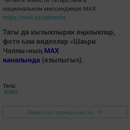
национальном мессенджере MАХ:
https://max.ru/tatmedia
Тагы да кызыклырак яңалыклар,
фото һәм видеолар «Шәһри
Чаллы»ның
MAX
каналында
(язылыгыз).
Теги:
БСМП
Перейти на страницу новости