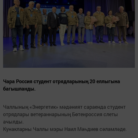
Чара Россия студент отрядларының 20 еллыгына
багышланды.
Чаллының «Энергетик» мәдәният сараенда студент
отрядлары ветераннарының Бөтенроссия слеты
ачылды.
Кунакларны Чаллы мэры Наил Мәһдиев сәламләде.