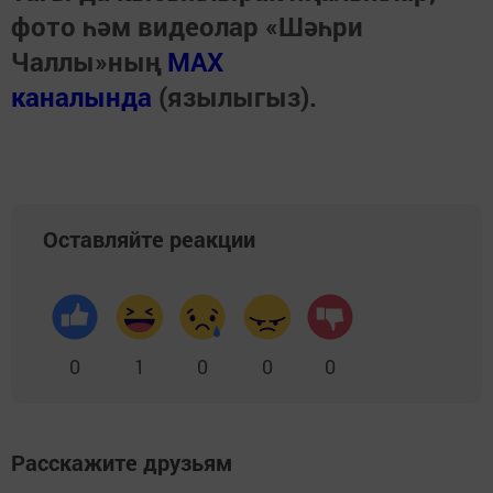
фото һәм видеолар «Шәһри
Чаллы»ның
MAX
каналында
(язылыгыз).
Оставляйте реакции
0
1
0
0
0
Расскажите друзьям