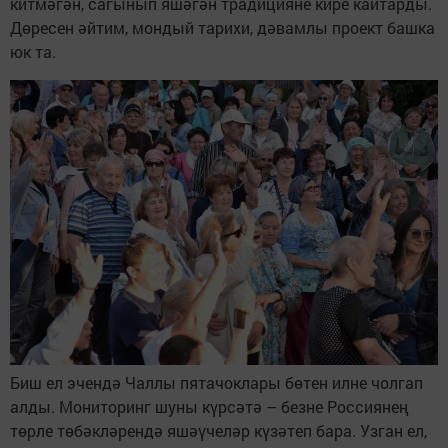
китмәгән, сагынып яшәгән традицияне кире кайтарды.
Дөресен әйтим, мондый тарихи, дәвамлы проект башка
юк та.
Биш ел эчендә Чаллы пятачоклары бөтен илне чолгап
алды. Мониторинг шуны күрсәтә – безне Россиянең
төрле төбәкләрендә яшәүчеләр күзәтеп бара. Узган ел,