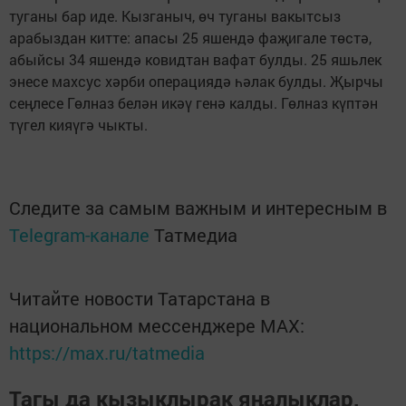
туганы бар иде. Кызганыч, өч туганы вакытсыз
арабыздан китте: апасы 25 яшендә фаҗигале төстә,
абыйсы 34 яшендә ковидтан вафат булды. 25 яшьлек
энесе махсус хәрби операциядә һәлак булды. Җырчы
сеңлесе Гөлназ белән икәү генә калды. Гөлназ күптән
түгел кияүгә чыкты.
Следите за самым важным и интересным в
Telegram-канале
Татмедиа
Читайте новости Татарстана в
национальном мессенджере MАХ:
https://max.ru/tatmedia
Тагы да кызыклырак яңалыклар,