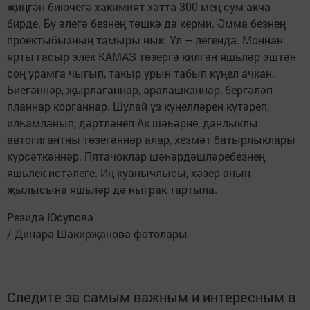
җиңгән биючегә хакимият хәтта 300 мең сум акча
бирде. Бу әлегә безнең төшкә дә керми. Әмма безнең
проектыбызның тамыры нык. Ул – легенда. Моннан
ярты гасыр элек КАМАЗ төзергә килгән яшьләр эштән
соң урамга чыгып, такыр урын табып күңел ачкан.
Биегәннәр, җырлаганнар, аралашканнар, бергәләп
планнар корганнар. Шулай үз күңелләрен күтәреп,
илһамланып, дәртләнеп Ак шәһәрне, данлыклы
автогигантны төзегәннәр алар, хезмәт батырлыклары
күрсәткәннәр. Пятачоклар шәһәрдәшләребезнең
яшьлек истәлеге. Иң куанычлысы, хәзер аның
җылысына яшьләр дә ныграк тартыла.
Резидә Юсупова
/ Динара Шакирҗанова фотолары
Следите за самым важным и интересным в