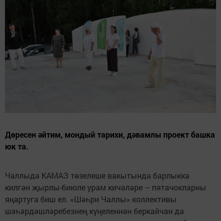
Дөресен әйтим, мондый тарихи, дәвамлы проект башка
юк та.
Чаллыда КАМАЗ төзелеше вакытында барлыкка
килгән җырлы-биюле урам кичәләре – пятачокларны
яңартуга биш ел. «Шәһри Чаллы» коллективы
шәһәрдәшләребезнең күңеленнән беркайчан да