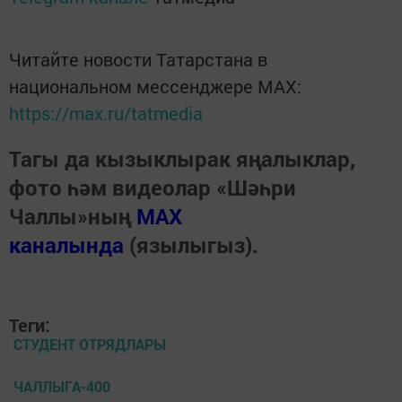
Читайте новости Татарстана в
национальном мессенджере MАХ:
https://max.ru/tatmedia
Тагы да кызыклырак яңалыклар,
фото һәм видеолар «Шәһри
Чаллы»ның
MAX
каналында
(язылыгыз).
Теги:
СТУДЕНТ ОТРЯДЛАРЫ
ЧАЛЛЫГА-400