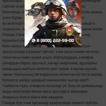
ярышлары. Җырчылар сәхнәдән күзәтеп, биючеләрне
сайлап алалар да, чакырып биетәләр. Бу юлы
биючеләр «яндырды». Әллә сагынулары чиктән ашкан,
әллә бүләк – Кама буйлап теплоходта сәяхәт
кызыктырган, 14 кеше берсеннән-берсе уздырырга
тырышты. Алып баручыларыбыз Илнур Гомәров белән
Резидә Ганиева аларны рухландырып тордылар,
кушылып биеп киттеләр.
Мин халык алдына чыккач, газетабыз проектын
яратучыларга рәхмәт әйтәм. Һәм рәхәтләнеп ял итеп,
теләгәнчә биеп, күңел ачып, борчулардан, хәвефле
уйлардан бераз арынып, начар энергияне, аруларны
калдырып кайтып китегез дип телим. Һәрчак шулай,
чөнки Чаллының легендасына әйләнгән бу пятачоклар
булмаса, кайда шундый мөмкинлек чыгар иде?!
Үзебезчә гади, эчкерсез кичәләр ул. Биш ел дәвамында
анда килүчеләр белән якын дусларга әйләндек.
Аларның бәясе безгә бик кадерле.
Гомере буе эчке органнар идарәсендә хезмәт куйган