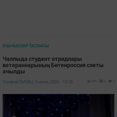
ЯҢАЛЫКЛАР ТАСМАСЫ
Чаллыда студент отрядлары
ветераннарының Бөтенроссия слеты
ачылды
Зөлфия ГАЛИМ,
3 июль 2026 - 10:26
665
0
0