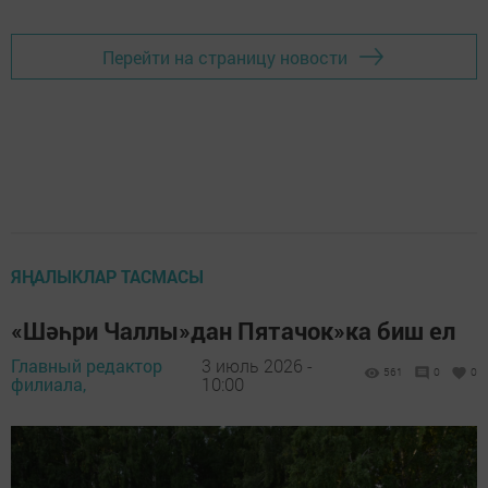
Перейти на страницу новости
ЯҢАЛЫКЛАР ТАСМАСЫ
«Шәһри Чаллы»дан Пятачок»ка биш ел
Главный редактор
3 июль 2026 -
561
0
0
филиала,
10:00