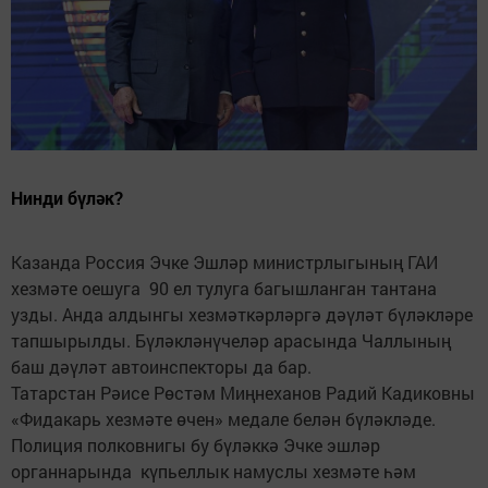
Нинди бүләк?
Казанда Россия Эчке Эшләр министрлыгының ГАИ
хезмәте оешуга 90 ел тулуга багышланган тантана
узды. Анда алдынгы хезмәткәрләргә дәүләт бүләкләре
тапшырылды. Бүләкләнүчеләр арасында Чаллының
баш дәүләт автоинспекторы да бар.
Татарстан Рәисе Рөстәм Миңнеханов Радий Кадиковны
«Фидакарь хезмәте өчен» медале белән бүләкләде.
Полиция полковнигы бу бүләккә Эчке эшләр
органнарында күпьеллык намуслы хезмәте һәм