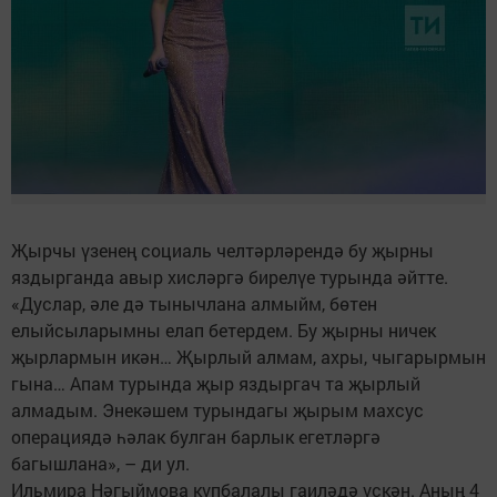
Җырчы үзенең социаль челтәрләрендә бу җырны
яздырганда авыр хисләргә бирелүе турында әйтте.
«Дуслар, әле дә тынычлана алмыйм, бөтен
елыйсыларымны елап бетердем. Бу җырны ничек
җырлармын икән… Җырлый алмам, ахры, чыгарырмын
гына… Апам турында җыр яздыргач та җырлый
алмадым. Энекәшем турындагы җырым махсус
операциядә һәлак булган барлык егетләргә
багышлана», – ди ул.
Ильмира Нәгыймова күпбалалы гаиләдә үскән. Аның 4