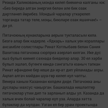
Резидә Халикованың монда килеп биемичә калганы юк:
«Без биредә алган энергия белән әле бик озак
дәртләнеп йөрибез. Мондый чаралар үткәрелеп
торганда татар теле, моңы, биюләре озак яшәячәк!» –
ди ул.
Пятачокның кунакларына аерым тукталасым килә.
Безгә алар бик кадерле. «Ядкарь» халык уен кораллары
ансамбле солистлары Ринат Котлыбаев белән Сания
Вахитова пятачокка сюрприз әзерләп килгән. Ике дус
кыз булып киенеп сәхнәдә биеделәр алар. 30 ел хәрби
булып эшләп, бүгенге көндә сәнгатьтә юаныч тапкан
Ринат әфәндене бер кеше дә ир-ат дип уйламады ахры.
Аңлап алгач мәйдан шуа-гөр килеп кул чапты.
Венера ханым Казаннан килдем диде. Пятачокка аны
дуслары махсус чакырган. Башкалада нишләптер
пятачоклар үтми дип тә зарланып алды ул. Казанда да
халык өчен болай чаралар күп уза. Аларда хәтта
бүләкләр дә мулдан. Узган ел бер урам проектында