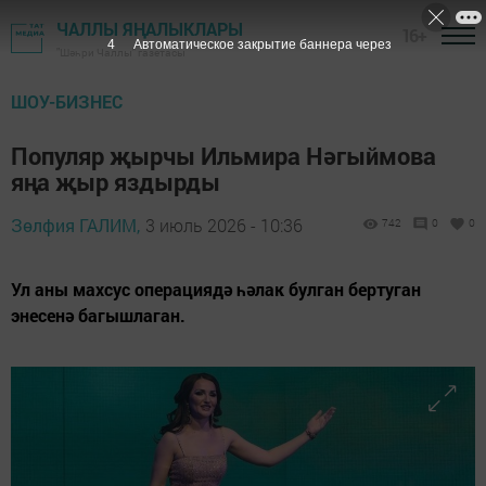
ЧАЛЛЫ ЯҢАЛЫКЛАРЫ
16+
3
Автоматическое закрытие баннера через
"Шәһри Чаллы" газетасы
ШОУ-БИЗНЕС
Популяр җырчы Ильмира Нәгыймова
яңа җыр яздырды
Зөлфия ГАЛИМ,
3 июль 2026 - 10:36
742
0
0
Ул аны махсус операциядә һәлак булган бертуган
энесенә багышлаган.