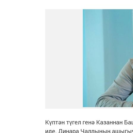
Күптән түгел генә Казаннан Б
иде. Динара Чаллының ашыгыч