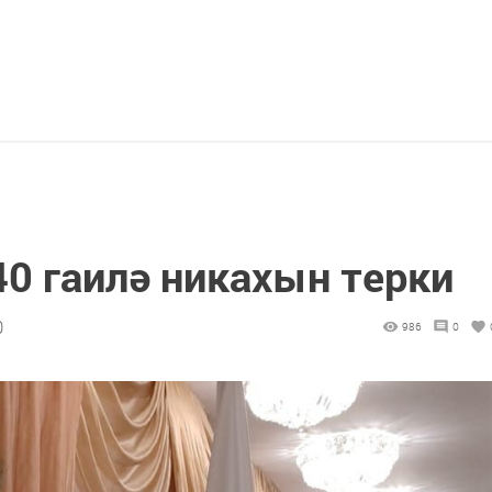
0 гаилә никахын терки
0
986
0