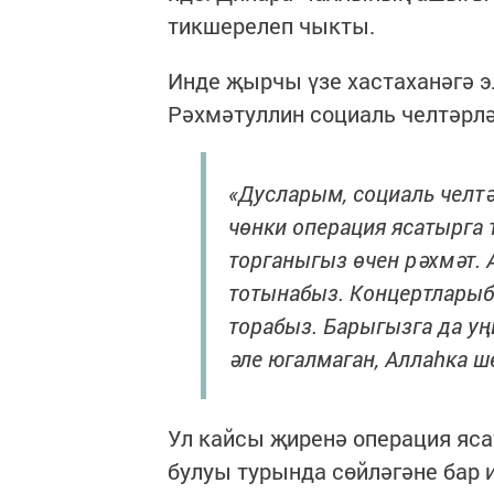
тикшерелеп чыкты.
Инде җырчы үзе хастаханәгә эл
Рәхмәтуллин социаль челтәрл
«Дусларым, социаль челтә
чөнки операция ясатырга 
торганыгыз өчен рәхмәт.
тотынабыз. Концертларыб
торабыз. Барыгызга да у
әле югалмаган, Аллаһка ш
Ул кайсы җиренә операция яса
булуы турында сөйләгәне бар 