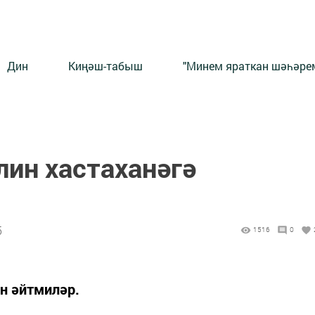
Дин
Киңәш-табыш
"Минем яраткан шәһәрем
лин хастаханәгә
5
1516
0
н әйтмиләр.