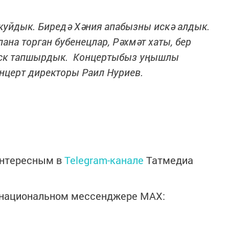
куйдык. Биредә Хәния апабызны искә алдык.
ана торган бубенецлар, Рәхмәт хаты, бер
иск тапшырдык. Концертыбыз уңышлы
нцерт директоры Раил Нуриев.
интересным в
Telegram-канале
Татмедиа
в национальном мессенджере MАХ: