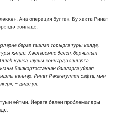
әккән. Аңа операция булган. Бу хакта Ринат
әрендә сөйләде.
рләрне бераз ташлап торырга туры килде,
туры килде. Хәлләремне белеп, борчылып
 Аллаһ кушса, шушы көннәрдә эшләргә
ызны Башкортостаннан башларга уйлап
ңышлы көннәр. Ринат Рәхмәтуллин сафта, мин
өкер», – диде ул.
туын әйтми. Йөрәге белән проблемалары
иде.