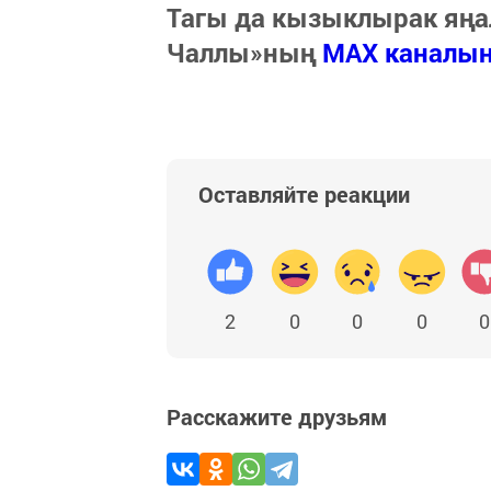
Тагы да кызыклырак яңа
Чаллы»ның
MAX каналы
Оставляйте реакции
2
0
0
0
0
Расскажите друзьям