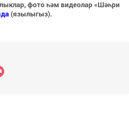
лыклар, фото һәм видеолар «Шәһри
нда
(язылыгыз).