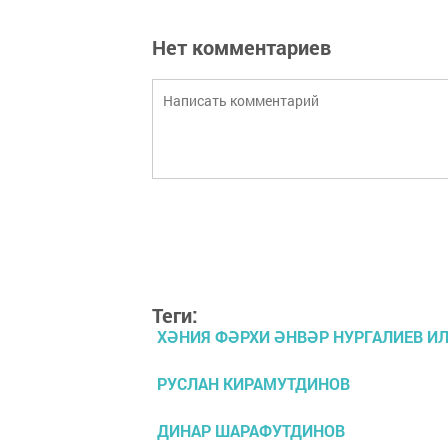
Нет комментариев
Теги:
ХӘНИЯ ФӘРХИ ӘНВӘР НУРГАЛИЕВ И
РУСЛАН КИРАМУТДИНОВ
ДИНАР ШАРАФУТДИНОВ