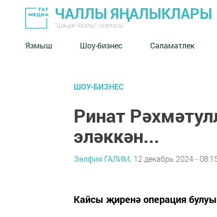
ЧАЛЛЫ ЯҢАЛЫКЛАРЫ
"Шәһри Чаллы" газетасы
Язмыш
Шоу-бизнес
Сәламәтлек
ШОУ-БИЗНЕС
Ринат Рәхмәтул
эләккән...
Зөлфия ГАЛИМ,
12 декабрь 2024 - 08:1
Кайсы җиренә операция булуы