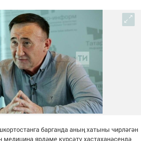
ашкортостанга барганда аның хатыны чирләгән
 медицина ярдәме күрсәтү хастаханәсендә