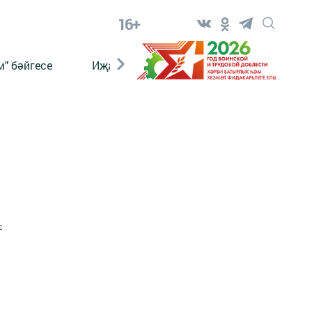
16+
" бәйгесе
Иҗат
Реклама
Онлайн язы
2