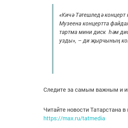
«Кичә Тәтешледә концерт 
Музеена концертта файдал
тартма мини диск һәм д
узды», – ди җырчының ко
Следите за самым важным и 
Читайте новости Татарстана 
https://max.ru/tatmedia