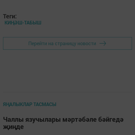
Теги:
КИҢӘШ-ТАБЫШ
Перейти на страницу новости
ЯҢАЛЫКЛАР ТАСМАСЫ
Чаллы язучылары мәртәбәле бәйгедә
җиңде