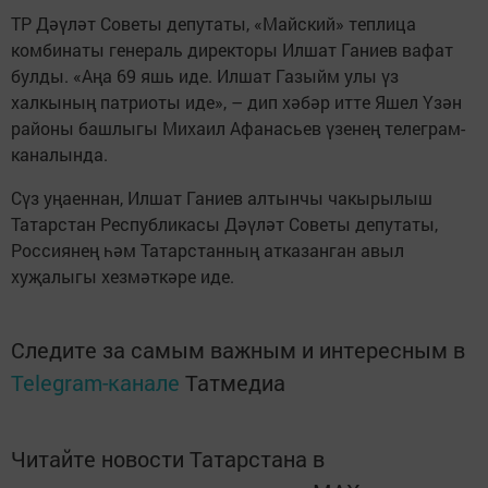
ТР Дәүләт Советы депутаты, «Майский» теплица
комбинаты генераль директоры Илшат Ганиев вафат
булды. «Аңа 69 яшь иде. Илшат Газыйм улы үз
халкының патриоты иде», – дип хәбәр итте Яшел Үзән
районы башлыгы Михаил Афанасьев үзенең телеграм-
каналында.
Сүз уңаеннан, Илшат Ганиев алтынчы чакырылыш
Татарстан Республикасы Дәүләт Советы депутаты,
Россиянең һәм Татарстанның атказанган авыл
хуҗалыгы хезмәткәре иде.
Следите за самым важным и интересным в
Telegram-канале
Татмедиа
Читайте новости Татарстана в