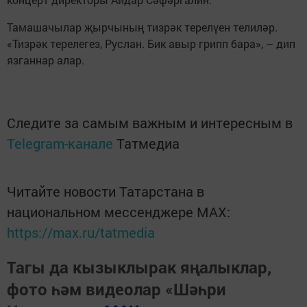
Тамашачылар җырчының тизрәк терелүен телиләр.
«Тизрәк терелегез, Руслан. Бик авыр грипп бара», – дип
язганнар алар.
Следите за самым важным и интересным в
Telegram-канале
Татмедиа
Читайте новости Татарстана в
национальном мессенджере MАХ:
https://max.ru/tatmedia
Тагы да кызыклырак яңалыклар,
фото һәм видеолар «Шәһри