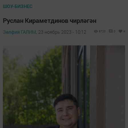
ШОУ-БИЗНЕС
Руслан Кираметдинов чирләгән
Зөлфия ГАЛИМ,
23 ноябрь 2023 - 10:12
8720
0
4