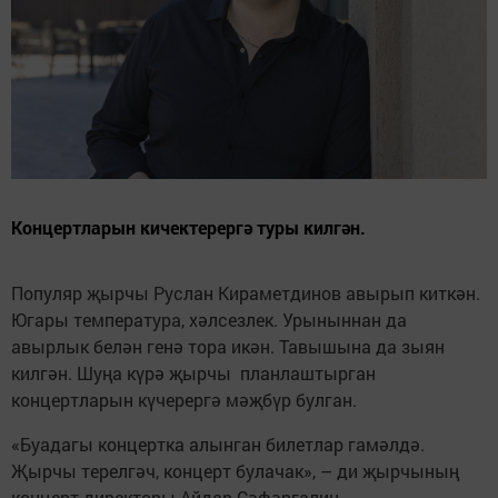
Концертларын кичектерергә туры килгән.
Популяр җырчы Руслан Кираметдинов авырып киткән.
Югары температура, хәлсезлек. Урыныннан да
авырлык белән генә тора икән. Тавышына да зыян
килгән. Шуңа күрә җырчы планлаштырган
концертларын күчерергә мәҗбүр булган.
«Буадагы концертка алынган билетлар гамәлдә.
Җырчы терелгәч, концерт булачак», – ди җырчының
концерт директоры Айдар Сәфәргалин.