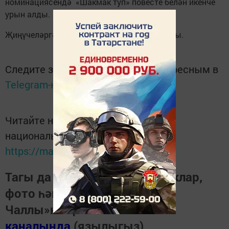
номинациясендә «Шакмак туп» повесте белән икенче
урын алды.
Җиңүчеләргә акчалата премия тапшырылды.
Следите за самым важным и интересным в
Telegram-канале
Татмедиа
Читайте новости Татарстана в
национальном мессенджере MАХ:
https://max.ru/tatmedia
Тагы да кызыклырак яңалыклар,
фото һәм видеолар «Шәһри
Чаллы»ның
MAX
каналында
(язылыгыз).