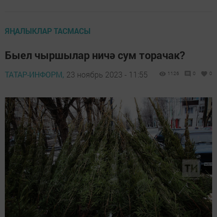
ЯҢАЛЫКЛАР ТАСМАСЫ
Быел чыршылар ничә сум торачак?
ТАТАР-ИНФОРМ,
23 ноябрь 2023 - 11:55
1126
0
0