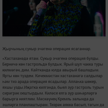
Җырчының сукыр эчәгенә операция ясаганнар.
«Хастаханәдә ятам. Сукыр эчәгенә операция булды.
Берничә көн гастрольдә булдык. Ярый шул чакка туры
килмәгән, дим. Кайтканда юлда авырый башладым.
Ярты көн түздем. Кичекмәстән хастаханәгә салдылар
һәм тиз арада операция ясадылар. Аллаһка шөкер,
яхшы узды.Иҗатка килгәндә, быел зур гастроль турын
сирәгрәк оештырдым. Киләсе елга зур шәһәрләргә
барырга ниятлим. Мәскәүнең Кремль залында да
эшләргә планлаштырам. Тизрәк аякка басып, тагын да