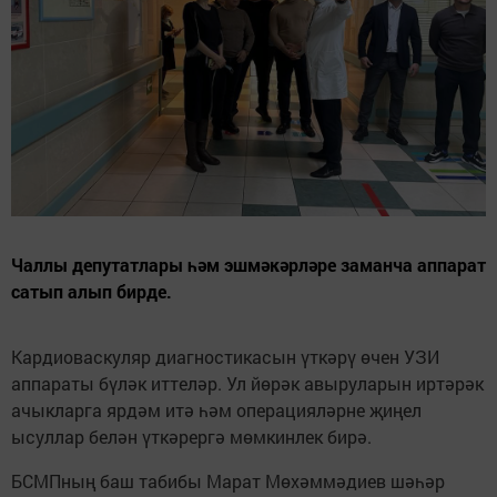
Чаллы депутатлары һәм эшмәкәрләре заманча аппарат
сатып алып бирде.
Кардиоваскуляр диагностикасын үткәрү өчен УЗИ
аппараты бүләк иттеләр. Ул йөрәк авыруларын иртәрәк
ачыкларга ярдәм итә һәм операцияләрне җиңел
ысуллар белән үткәрергә мөмкинлек бирә.
БСМПның баш табибы Марат Мөхәммәдиев шәһәр