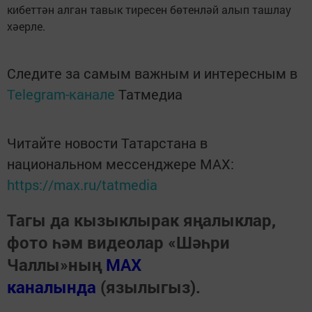
кибеттән алган тавык тиресен бөтенләй алып ташлау
хәерле.
Следите за самым важным и интересным в
Telegram-канале
Татмедиа
Читайте новости Татарстана в
национальном мессенджере MАХ:
https://max.ru/tatmedia
Тагы да кызыклырак яңалыклар,
фото һәм видеолар «Шәһри
Чаллы»ның
MAX
каналында
(язылыгыз).