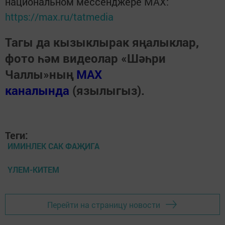
национальном мессенджере MАХ:
https://max.ru/tatmedia
Тагы да кызыклырак яңалыклар,
фото һәм видеолар «Шәһри
Чаллы»ның
MAX
каналында
(язылыгыз).
Теги:
ИМИНЛЕК САК ФАҖИГА
ҮЛЕМ-КИТЕМ
Перейти на страницу новости