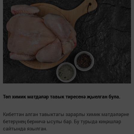
Төп химик матдәләр тавык тиресенә җыелган була.
Кибеттән алган тавыктагы зарарлы химик матдәләрне
бетерүнең берничә ысулы бар. Бу турыда киңәшләр
сайтында язылган.