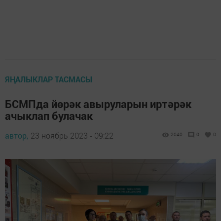
ЯҢАЛЫКЛАР ТАСМАСЫ
БСМПда йөрәк авыруларын иртәрәк
ачыклап булачак
автор,
23 ноябрь 2023 - 09:22
2040
0
0