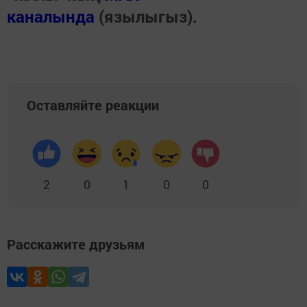
каналында
(язылыгыз).
Оставляйте реакции
2
0
1
0
0
Расскажите друзьям