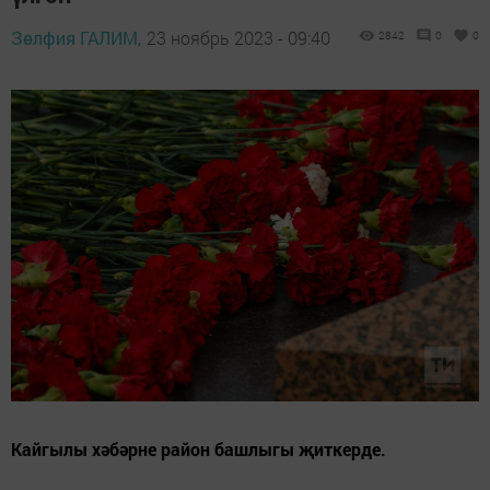
Зөлфия ГАЛИМ,
23 ноябрь 2023 - 09:40
2842
0
0
Кайгылы хәбәрне район башлыгы җиткерде.