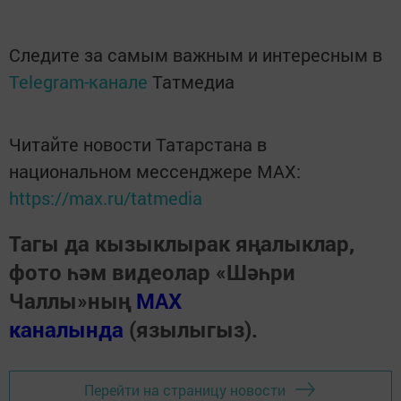
Следите за самым важным и интересным в
Telegram-канале
Татмедиа
Читайте новости Татарстана в
национальном мессенджере MАХ:
https://max.ru/tatmedia
Тагы да кызыклырак яңалыклар,
фото һәм видеолар «Шәһри
Чаллы»ның
MAX
каналында
(язылыгыз).
Перейти на страницу новости