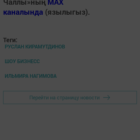
Чаллы»ның
MAX
каналында
(язылыгыз).
Теги:
РУСЛАН КИРАМУТДИНОВ
ШОУ БИЗНЕСС
ИЛЬМИРА НАГИМОВА
Перейти на страницу новости