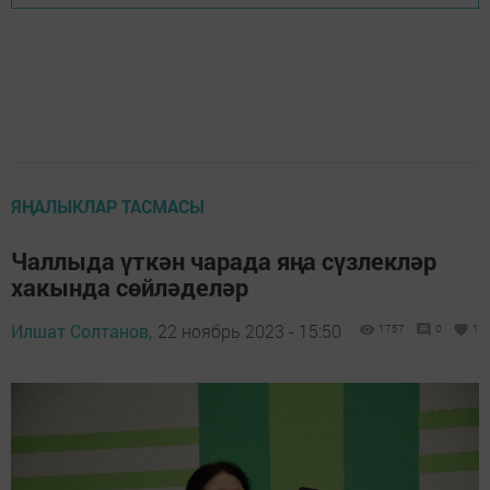
ЯҢАЛЫКЛАР ТАСМАСЫ
Чаллыда үткән чарада яңа сүзлекләр
хакында сөйләделәр
Илшат Солтанов,
22 ноябрь 2023 - 15:50
1757
0
1