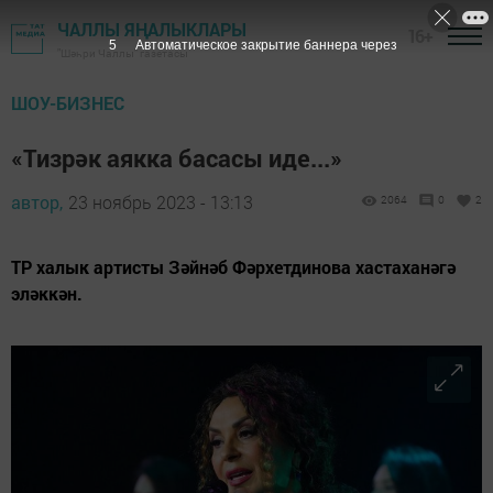
ЧАЛЛЫ ЯҢАЛЫКЛАРЫ
16+
3
Автоматическое закрытие баннера через
"Шәһри Чаллы" газетасы
ШОУ-БИЗНЕС
«Тизрәк аякка басасы иде...»
автор,
23 ноябрь 2023 - 13:13
2064
0
2
ТР халык артисты Зәйнәб Фәрхетдинова хастаханәгә
эләккән.