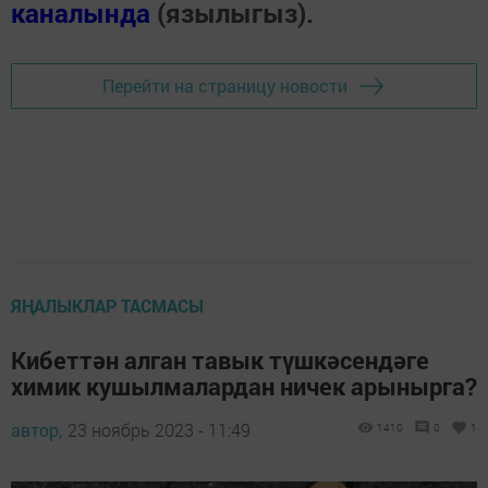
каналында
(язылыгыз).
Перейти на страницу новости
ЯҢАЛЫКЛАР ТАСМАСЫ
Кибеттән алган тавык түшкәсендәге
химик кушылмалардан ничек арынырга?
автор,
23 ноябрь 2023 - 11:49
1410
0
1