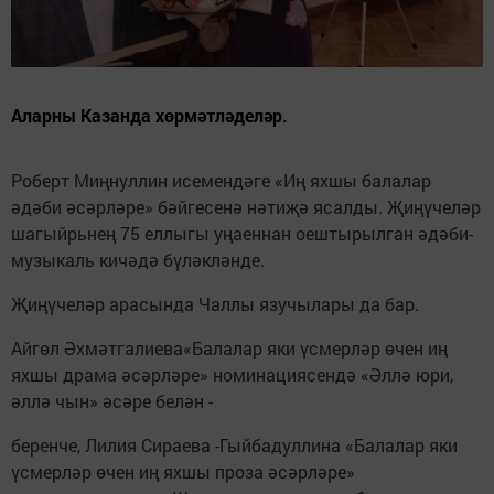
Аларны Казанда хөрмәтләделәр.
Роберт Миңнуллин исемендәге «Иң яхшы балалар
әдәби әсәрләре» бәйгесенә нәтиҗә ясалды. Җиңүчеләр
шагыйрьнең 75 еллыгы уңаеннан оештырылган әдәби-
музыкаль кичәдә бүләкләнде.
Җиңүчеләр арасында Чаллы язучылары да бар.
Айгөл Әхмәтгалиева«Балалар яки үсмерләр өчен иң
яхшы драма әсәрләре» номинациясендә «Әллә юри,
әллә чын» әсәре белән -
беренче, Лилия Сираева -Гыйбадуллина «Балалар яки
үсмерләр өчен иң яхшы проза әсәрләре»