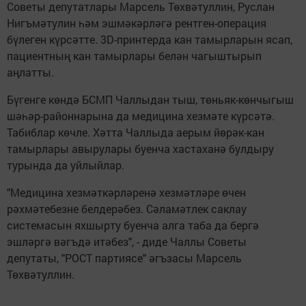
Советы депутатлары Марсель Төхвәтуллин, Руслан
Нигъмәтулин һәм эшмәкәрләгә рентген-операция
бүлеген күрсәтте. 3D-принтерда кан тамырларын ясап,
пациентның кан тамырлары белән чагыштырып
аңлатты.
Бүгенге көндә БСМП Чаллыдан тыш, төньяк-көнчыгыш
шәһәр-районнарына да медицина хезмәте күрсәтә.
Табиблар көчле. Хәтта Чаллыда аерым йөрәк-кан
тамырлары авырулары буенча хастаханә булдыру
турында да уйлыйлар.
"Медицина хезмәткәрләренә хезмәтләре өчен
рәхмәтебезне белдерәбез. Сәламәтлек саклау
системасын яхшырту буенча алга таба да бергә
эшләргә вәгъдә итәбез", - диде Чаллы Советы
депутаты, "РОСТ партиясе" әгъзасы Марсель
Төхвәтуллин.