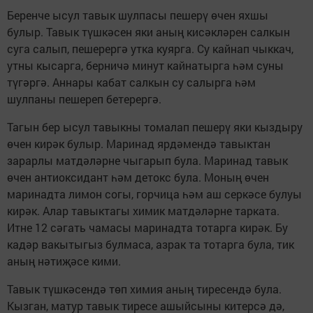
Беренче ысул тавык шулпасы пешерү өчен яхшы
булыр. Тавык түшкәсен яки аның кисәкләрен салкын
суга салып, пешерергә утка куярга. Су кайнап чыккач,
утны кысарга, берничә минут кайнатырга һәм суны
түгәргә. Аннары кабат салкын су салырга һәм
шулпаны пешереп бетерергә.
Тагын бер ысул тавыкны томалап пешерү яки кыздыру
өчен кирәк булыр. Маринад ярдәмендә тавыктан
зарарлы матдәләрне чыгарып була. Маринад тавык
өчен антиоксидант һәм детокс була. Моның өчен
маринадта лимон согы, горчица һәм аш серкәсе булуы
кирәк. Алар тавыктагы химик матдәләрне тарката.
Итне 12 сәгать чамасы маринадта тотарга кирәк. Бу
кадәр вакытыгыз булмаса, азрак та тотарга була, тик
аның нәтиҗәсе кими.
Тавык түшкәсендә төп химия аның тиресендә була.
Кызган, матур тавык тиресе ашыйсыны китерсә дә,