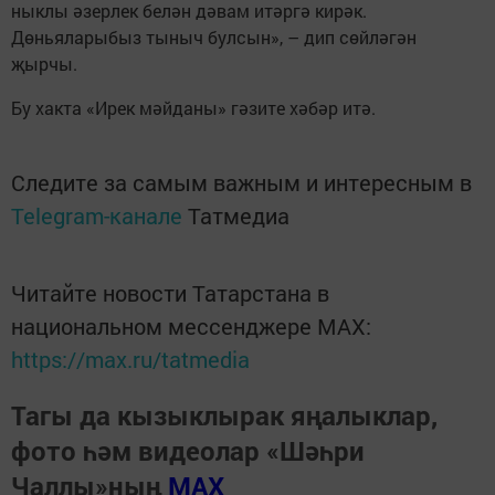
ныклы әзерлек белән дәвам итәргә кирәк.
Дөньяларыбыз тыныч булсын», – дип сөйләгән
җырчы.
Бу хакта «Ирек мәйданы» гәзите хәбәр итә.
Следите за самым важным и интересным в
Telegram-канале
Татмедиа
Читайте новости Татарстана в
национальном мессенджере MАХ:
https://max.ru/tatmedia
Тагы да кызыклырак яңалыклар,
фото һәм видеолар «Шәһри
Чаллы»ның
MAX