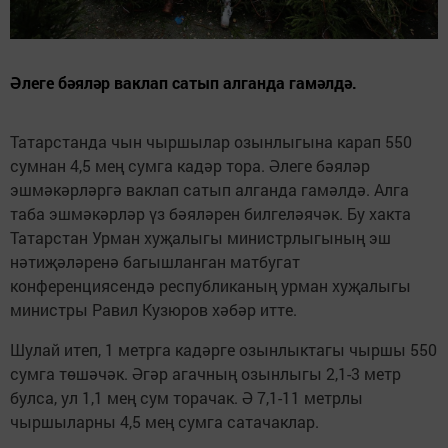
Әлеге бәяләр ваклап сатып алганда гамәлдә.
Татарстанда чын чыршылар озынлыгына карап 550
сумнан 4,5 мең сумга кадәр тора. Әлеге бәяләр
эшмәкәрләргә ваклап сатып алганда гамәлдә. Алга
таба эшмәкәрләр үз бәяләрен билгеләячәк. Бу хакта
Татарстан Урман хуҗалыгы министрлыгының эш
нәтиҗәләренә багышланган матбугат
конференциясендә республиканың урман хуҗалыгы
министры Равил Кузюров хәбәр итте.
Шулай итеп, 1 метрга кадәрге озынлыктагы чыршы 550
сумга төшәчәк. Әгәр агачның озынлыгы 2,1-3 метр
булса, ул 1,1 мең сум торачак. Ә 7,1-11 метрлы
чыршыларны 4,5 мең сумга сатачаклар.