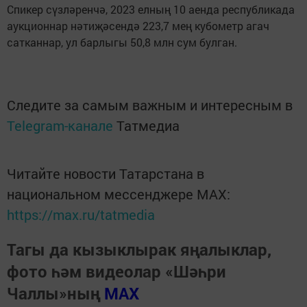
Спикер сүзләренчә, 2023 елның 10 аенда республикада
аукционнар нәтиҗәсендә 223,7 мең кубометр агач
сатканнар, ул барлыгы 50,8 млн сум булган.
Следите за самым важным и интересным в
Telegram-канале
Татмедиа
Читайте новости Татарстана в
национальном мессенджере MАХ:
https://max.ru/tatmedia
Тагы да кызыклырак яңалыклар,
фото һәм видеолар «Шәһри
Чаллы»ның
MAX