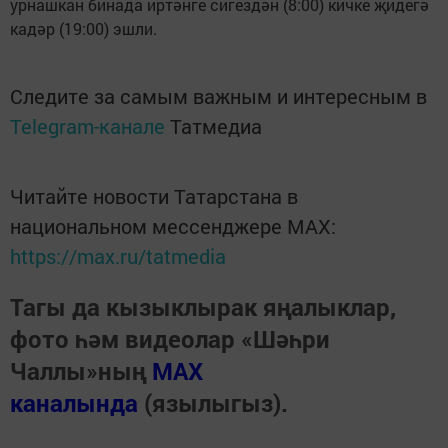
урнашкан бинада иртәнге сигездән (8:00) кичке җидегә
кадәр (19:00) эшли.
Следите за самым важным и интересным в
Telegram-канале
Татмедиа
Читайте новости Татарстана в
национальном мессенджере MАХ:
https://max.ru/tatmedia
Тагы да кызыклырак яңалыклар,
фото һәм видеолар «Шәһри
Чаллы»ның
MAX
каналында
(язылыгыз).