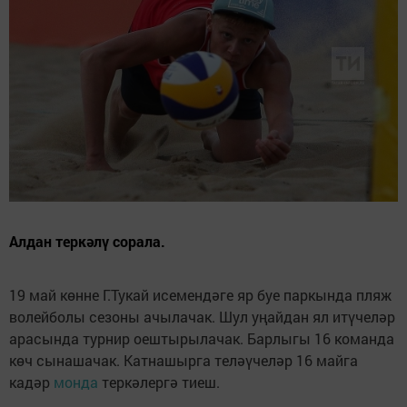
Алдан теркәлү сорала.
19 май көнне Г.Тукай исемендәге яр буе паркында пляж
волейболы сезоны ачылачак. Шул уңайдан ял итүчеләр
арасында турнир оештырылачак. Барлыгы 16 команда
көч сынашачак. Катнашырга теләүчеләр 16 майга
кадәр
монда
теркәлергә тиеш.