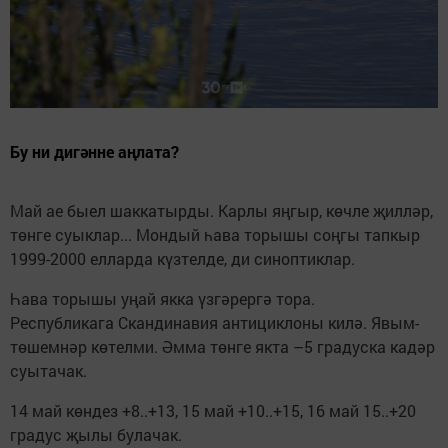
Бу ни дигәнне аңлата?
Май ае быел шаккатырды. Карлы яңгыр, көчле җилләр,
төнге суыклар... Мондый һава торышы соңгы тапкыр
1999-2000 елларда күзтелде, ди синоптиклар.
Һава торышы уңай якка үзгәрергә тора.
Республикага Скандинавия антициклоны килә. Явым-
төшемнәр көтелми. Әмма төнге якта –5 градуска кадәр
суытачак.
14 май көндез +8..+13, 15 май +10..+15, 16 май 15..+20
градус җылы булачак.