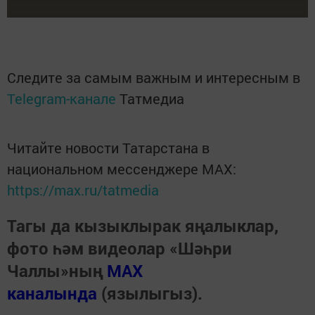
Следите за самым важным и интересным в
Telegram-канале
Татмедиа
Читайте новости Татарстана в
национальном мессенджере MАХ:
https://max.ru/tatmedia
Тагы да кызыклырак яңалыклар,
фото һәм видеолар «Шәһри
Чаллы»ның
MAX
каналында
(язылыгыз).