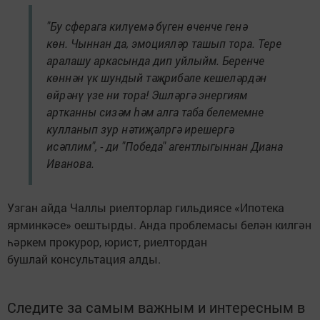
"Бу сферага килүемә бүген өченче генә
көн. Чыннан да, эмоцияләр ташып тора. Тере
аралашу аркасында дип уйлыйм. Беренче
көннән үк шундый тәҗрибәле кешеләрдән
өйрәнү үзе ни тора! Эшләргә энергиям
артканны сизәм һәм алга таба белемемне
кулланып зур нәтиҗәлргә ирешергә
исәплим", - ди "Победа" агентлыгыннан Диана
Иванова.
Узган айда Чаллы риелторлар гильдиясе «Ипотека
ярминкәсе» оештырды. Анда проблемасы белән килгән
һәркем прокурор, юрист, риелтордан
бушлай консультация алды.
Следите за самым важным и интересным в