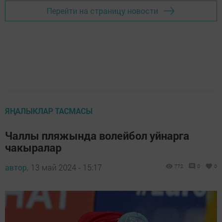
Перейти на страницу новости
ЯҢАЛЫКЛАР ТАСМАСЫ
Чаллы пляжында волейбол уйнарга
чакыралар
автор,
13 май 2024 - 15:17
772
0
0