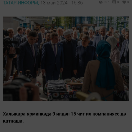
ТАТАР-ИНФОРМ,
13 май 2024 - 15:36
807
0
0
Халыкара ярминкәдә 9 илдән 15 чит ил компаниясе дә
катнаша.