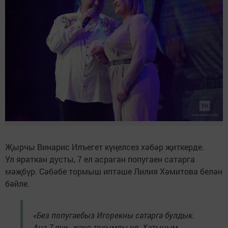
Җырчы Винарис Илъегет күңелсез хәбәр җиткерде.
Ул яраткан дусты, 7 ел асраган попугаен сатарга
мәҗбүр. Сәбәбе тормыш иптәше Лилия Хәмитова белән
бәйле.
«Без попугаебыз Игорекны сатарга булдык.
Аңа 7 яшь, жако токымлы ул. Хатыным