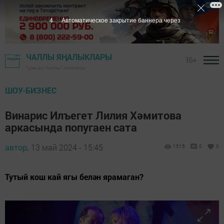
2
Автоматическое закрытие баннера через
ЧАЛЛЫ ЯҢАЛЫКЛАРЫ
16+
"Шәһри Чаллы" газетасы
ШОУ-БИЗНЕС
Винарис Илъегет Лилия Хәмитова
аркасында попугаен сата
автор,
13 май 2024 - 15:45
1515
0
0
Тутый кош кай ягы белән ярамаган?