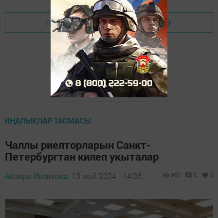
Перейти на страницу новости
ЯҢАЛЫКЛАР ТАСМАСЫ
Чаллы риелторларын Санкт-
Петербургтан килеп укыталар
Айзирә Имамова,
13 май 2024 - 14:36
903
0
0