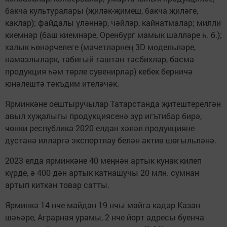
бакча культуралары (җиләк-җимеш, бакча җиләге,
каклар); файдалы үләннәр, чәйләр, кайнатмалар; милли
киемнәр (баш киемнәре, Оренбург мамык шәлләре һ. б.);
халык һөнәрчелеге (мәчетләрнең 3D модельләре,
намазлыларк, табигый таштан тәсбихләр, басма
продукция һәм төрле сувенирлар) кебек берничә
юнәлештә тәкъдим ителәчәк.
Ярминкәне оештыручылар Татарстанда җитештерелгән
авыл хуҗалыгы продукциясенә зур игътибар бирә,
чөнки республика 2020 елдан хәләл продукцияне
дустанә илләргә экспортлау белән актив шөгыльләнә.
2023 елда ярминкәне 40 меңнән артык кунак килеп
күрде, ә 400 дән артык катнашучы 20 млн. сумнан
артып киткән товар сатты.
Ярминкә 14 нче майдан 19 нчы майга кадәр Казан
шәһәре, Аграрная урамы, 2 нче йорт адресы буенча