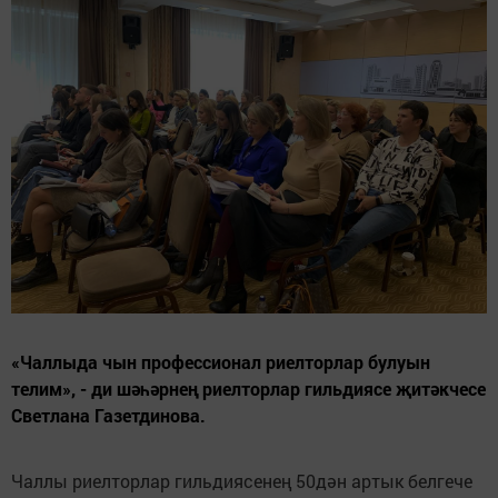
«Чаллыда чын профессионал риелторлар булуын
телим», - ди шәһәрнең риелторлар гильдиясе җитәкчесе
Светлана Газетдинова.
Чаллы риелторлар гильдиясенең 50дән артык белгече