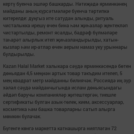
кертү буенча эшләр башкарды. Нәтиҗәдә ярминкәнең
мәйданы аның күрсәтмәләре буенча тәртипкә
китерелде: дуңгыз ите сатудан алынды, ритуаль
чисталыкка ирешү өчен бина һәм җиһазлар җентекләп
чистартылды, ремонт ясалды, бәдрәф бүлмәләре
таһарәт алырлык итеп җиһазландырылды, хатын-
кызлар һәм ир-атлар өчен аерым намаз уку урыннары
булдырылды.
Kazan Halal Market халыкара сәүдә ярминкәсендә бөтен
дөньядан 4,5 меңнән артык товар тәкъдим ителеп, 5
мең квадрат метр мәйданны билиячәк. Россиядә иң зур
хәләл сәүдә мәйданчыгында ислам дөньясындагы
әйдәп баручы компанияләр җитештергән, тиешле
сертификаты булган азык-төлек, кием, аксессуарлар,
косметика һәм башка товарларны сатып алырга
мөмкин булачак.
Бүгенге көнгә маркетта катнашырга ниятләгән 72