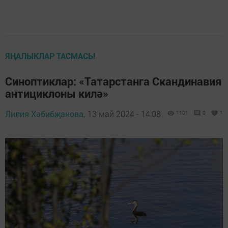
ЯҢАЛЫКЛАР ТАСМАСЫ
Синоптиклар: «Татарстанга Скандинавия
антициклоны килә»
Лилия Хәбибҗанова,
13 май 2024 - 14:08
1101
0
1