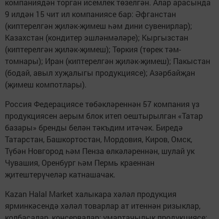
компаниядән торган исемлек төзелгән. Алар арасында
9 илдән 15 чит ил компаниясе бар: Әфганстан
(киптерелгән җиләк-җимеш һәм дини сувенирлар);
Казахстан (кондитер эшләнмәләре); Кыргызстан
(киптерелгән җиләк-җимеш); Төркия (төрек тәм-
томнары); Иран (киптерелгән җиләк-җимеш); Пакыстан
(бодай, авыл хуҗалыгы продукциясе); Азәрбайҗан
(җимеш компотлары).
Россия Федерациясе төбәкләреннән 57 компания үз
продукциясен аерым блок итеп оештырылган «Татар
базары» бренды белән тәкъдим итәчәк. Биредә
Татарстан, Башкортостан, Мордовия, Киров, Омск,
Түбән Новгород һәм Пенза өлкәләреннән, шулай ук
Чувашия, Оренбург һәм Пермь краеннан
җитештерүчеләр катнашачак.
Kazan Halal Market халыкара хәләл продукция
ярминкәсендә хәләл товарлар ат итеннән ризыклар,
колбасалар, консервалар; умартачылык продукциясе;