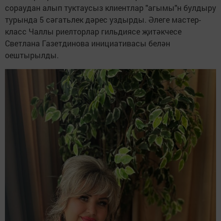
сораудан алып туктаусыз клиентлар "агымы"н булдыру
турында 5 сәгатьлек дәрес уздырды. Әлеге мастер-
класс Чаллы риелторлар гильдиясе җитәкчесе
Светлана Газетдинова инициативасы белән
оештырылды.