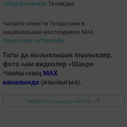
Telegram-канале
Татмедиа
Читайте новости Татарстана в
национальном мессенджере MАХ:
https://max.ru/tatmedia
Тагы да кызыклырак яңалыклар,
фото һәм видеолар «Шәһри
Чаллы»ның
MAX
каналында
(язылыгыз).
Перейти на страницу новости