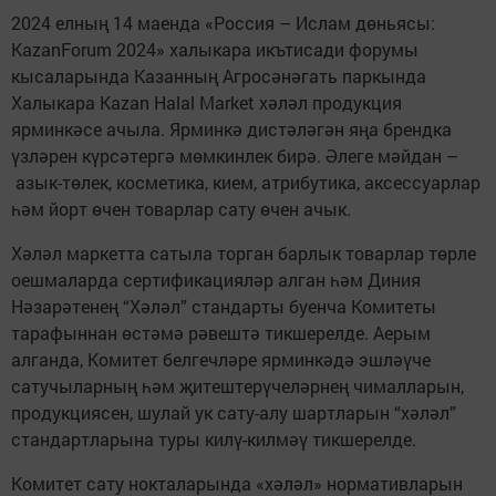
2024 елның 14 маенда «Россия – Ислам дөньясы:
KazanForum 2024» халыкара икътисади форумы
кысаларында Казанның Агросәнәгать паркында
Халыкара Kazan Halal Market хәләл продукция
ярминкәсе ачыла. Ярминкә дистәләгән яңа брендка
үзләрен күрсәтергә мөмкинлек бирә. Әлеге мәйдан –
азык-төлек, косметика, кием, атрибутика, аксессуарлар
һәм йорт өчен товарлар сату өчен ачык.
Хәләл маркетта сатыла торган барлык товарлар төрле
оешмаларда сертификацияләр алган һәм Диния
Нәзарәтенең “Хәләл” стандарты буенча Комитеты
тарафыннан өстәмә рәвештә тикшерелде. Аерым
алганда, Комитет белгечләре ярминкәдә эшләүче
сатучыларның һәм җитештерүчеләрнең чималларын,
продукциясен, шулай ук сату-алу шартларын “хәләл”
стандартларына туры килү-килмәү тикшерелде.
Комитет сату нокталарында «хәләл» нормативларын