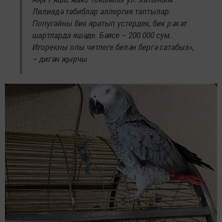
Лилиядә табиблар аллергия таптылар.
Попугайны бик яратып үстердек, бик рәхәт
шартларда яшәде. Бәясе – 200 000 сум.
Игорекны олы читлеге белән бергә сатабыз»,
– дигән җырчы.