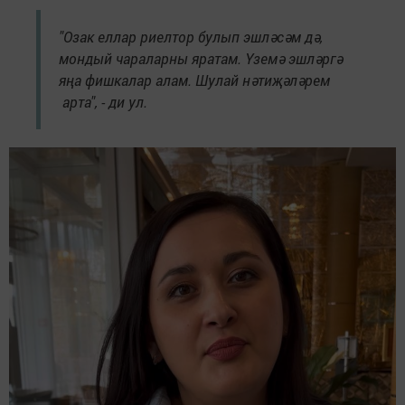
"Озак еллар риелтор булып эшләсәм дә,
мондый чараларны яратам. Үземә эшләргә
яңа фишкалар алам. Шулай нәтиҗәләрем
арта", - ди ул.