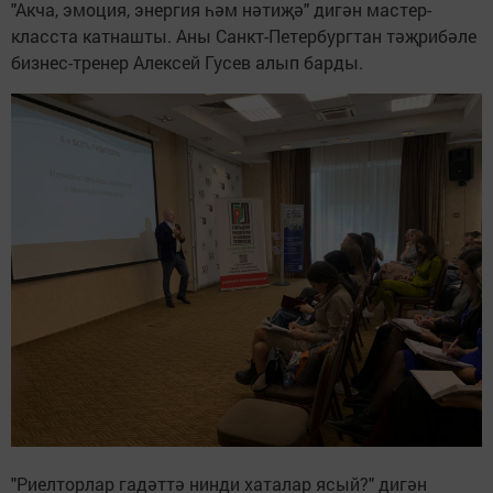
"Акча, эмоция, энергия һәм нәтиҗә" дигән мастер-
класста катнашты. Аны Санкт-Петербургтан тәҗрибәле
бизнес-тренер Алексей Гусев алып барды.
"Риелторлар гадәттә нинди хаталар ясый?" дигән