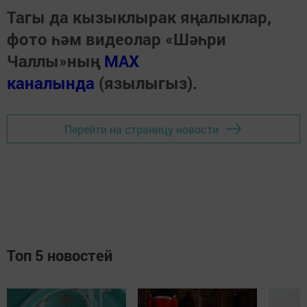
Тагы да кызыклырак яңалыклар,
фото һәм видеолар «Шәһри
Чаллы»ның
MAX
каналында
(язылыгыз).
Перейти на страницу новости
Топ 5 новостей