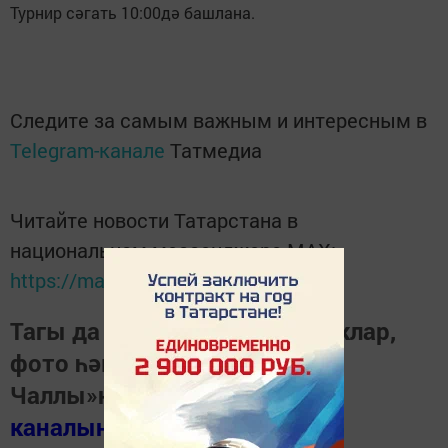
Турнир сәгать 10:00дә башлана.
Следите за самым важным и интересным в
Telegram-канале
Татмедиа
Читайте новости Татарстана в
национальном мессенджере MАХ:
https://max.ru/tatmedia
Тагы да кызыклырак яңалыклар,
фото һәм видеолар «Шәһри
Чаллы»ның
MAX
каналында
(язылыгыз).