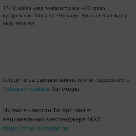
17-18 майда һава температурасы +20 кадәр
күтәреләчәк. Төнлә +4..+9 градус. Урыны белән яңгыр
явуы ихтимал.
Следите за самым важным и интересным в
Telegram-канале
Татмедиа
Читайте новости Татарстана в
национальном мессенджере MАХ:
https://max.ru/tatmedia