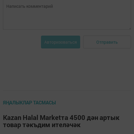
Отправить
Авторизоваться
ЯҢАЛЫКЛАР ТАСМАСЫ
Kazan Halal Marketта 4500 дән артык
товар тәкъдим ителәчәк