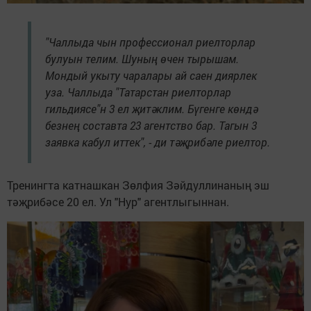
"Чаллыда чын профессионал риелторлар
булуын телим. Шуның өчен тырышам.
Мондый укыту чаралары ай саен диярлек
уза. Чаллыда "Татарстан риелторлар
гильдиясе"н 3 ел җитәклим. Бүгенге көндә
безнең составта 23 агентство бар. Тагын 3
заявка кабул иттек", - ди тәҗрибәле риелтор.
Тренингта катнашкан Зөлфия Зәйдуллинаның эш
тәҗрибәсе 20 ел. Ул "Нур" агентлыгыннан.