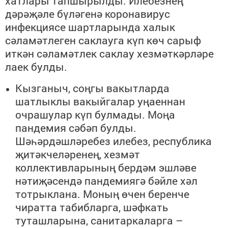
хатлары тапшырылды. Илебезнең
дәрәҗәле бүләгенә коронавирус
инфекциясе шартларында халык
сәламәтлеген саклауга күп көч сарыф
иткән сәламәтлек саклау хезмәткәрләре
лаек булды.
Кызганыч, соңгы вакытларда
шатлыклы вакыйгалар уңаеннан
очрашулар күп булмады. Моңа
пандемия сәбәп булды.
Шәһәрдәшләребез илебез, республика
җитәкчеләренең, хезмәт
коллективларының бердәм эшләве
нәтиҗәсендә пандемиягә бәйле хәл
тотрыклана. Моның өчен беренче
чиратта табибларга, шәфкать
туташларына, санитаркаларга –