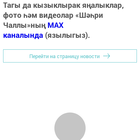
Тагы да кызыклырак яңалыклар,
фото һәм видеолар «Шәһри
Чаллы»ның
MAX
каналында
(язылыгыз).
Перейти на страницу новости