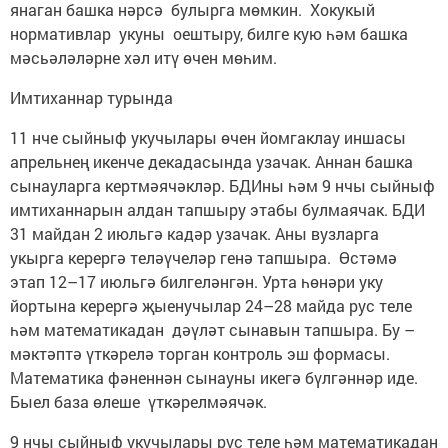
янаган башка нәрсә булырга мөмкин. Хокукый
нормативлар укуны оештыру, билге кую һәм башка
мәсьәләләрне хәл итү өчен мөһим.
Имтиханнар турында
11 нче сыйныф укучылары өчен йомгаклау иншасы
апрельнең икенче декадасында узачак. Аннан башка
сынауларга кертмәячәкләр. БДИны һәм 9 нчы сыйныф
имтиханнарын алдан тапшыру этабы булмаячак. БДИ
31 майдан 2 июльгә кадәр узачак. Аны вузларга
укырга керергә теләүчеләр генә тапшыра. Өстәмә
этап 12–17 июльгә билгеләнгән. Урта һөнәри уку
йортына керергә җыенучылар 24–28 майда рус теле
һәм математикадан дәүләт сынавын тапшыра. Бу –
мәктәптә үткәрелә торган контроль эш формасы.
Математика фәненнән сынауны икегә бүлгәннәр иде.
Быел база өлеше үткәрелмәячәк.
9 нчы сыйныф укучылары рус теле һәм математикадан