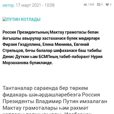
автор,
17 март 2021 - 10:09
1009
0
0
Россия Президентының Мактау грамотасы белән
йогышлы авырулар хастаханәсе бүлек мөдирләре
Фирзия Гиздуллина, Елена Миниева, Евгений
Стрельцов, 6нчы балалар шифаханәсе баш табибы
Денис Дуткин һәм БСМПның табиб-лаборант Нурия
Морзаханова бүләкләнде.
Тантаналар сараенда бер төркем
фидакарь шәһәрдәшләребезгә Россия
Президенты Владимир Путин имзалаган
Мактау грамоталары һәм рәхмәт