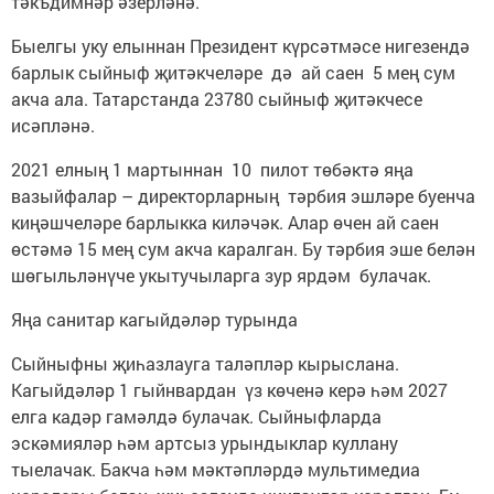
тәкъдимнәр әзерләнә.
Быелгы уку елыннан Президент күрсәтмәсе нигезендә
барлык сыйныф җитәкчеләре дә ай саен 5 мең сум
акча ала. Татарстанда 23780 сыйныф җитәкчесе
исәпләнә.
2021 елның 1 мартыннан 10 пилот төбәктә яңа
вазыйфалар – директорларның тәрбия эшләре буенча
киңәшчеләре барлыкка киләчәк. Алар өчен ай саен
өстәмә 15 мең сум акча каралган. Бу тәрбия эше белән
шөгыльләнүче укытучыларга зур ярдәм булачак.
Яңа санитар кагыйдәләр турында
Сыйныфны җиһазлауга таләпләр кырыслана.
Кагыйдәләр 1 гыйнвардан үз көченә керә һәм 2027
елга кадәр гамәлдә булачак. Сыйныфларда
эскәмияләр һәм артсыз урындыклар куллану
тыелачак. Бакча һәм мәктәпләрдә мультимедиа