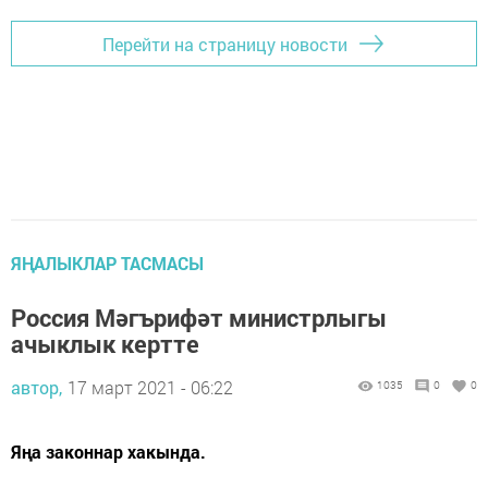
Перейти на страницу новости
ЯҢАЛЫКЛАР ТАСМАСЫ
Россия Мәгърифәт министрлыгы
ачыклык кертте
автор,
17 март 2021 - 06:22
1035
0
0
Яңа законнар хакында.