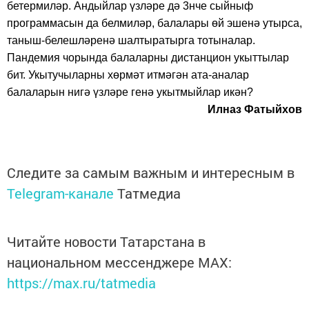
бетермиләр. Андыйлар үзләре дә 3нче сыйныф
программасын да белмиләр, балалары өй эшенә утырса,
таныш-белешләренә шалтыратырга тотыналар.
Пандемия чорында балаларны дистанцион укыттылар
бит. Укытучыларны хөрмәт итмәгән ата-аналар
балаларын нигә үзләре генә укытмыйлар икән?
Илназ Фатыйхов
Следите за самым важным и интересным в
Telegram-канале
Татмедиа
Читайте новости Татарстана в
национальном мессенджере MАХ:
https://max.ru/tatmedia