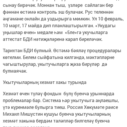
сынау бирәчәк. Моннан тыш, үзләре сайлаган бер
фәннән өстәмә контроль эш булачак. Рус теленнән
әңгәмәне онлайн да уздырырга мөмкин. Ул 10 февраль,
10 март, 17 майда дип планлаштырылган. «Укудагы
уңышлар өчен» медале һәм «5ле»гә укучыларга
аттестат БДИ нәтиҗәләренә карап биреләчәк.
Тарихтан БДИ булмый. Өстәмә бәяләү процедуралары
көтелми. Белем сыйфатына килгәндә, мәктәпләрне
чагыштырулар, укытучыларга җәза бирүләр дә
булмаячак.
Укытучыларның хезмәт хакы турында
Хезмәт өчен түләү фондын бүлү буенча урыннарда
проблемалар бар. Система һәр укытучыга аңлаешлы,
үтә күренмәле булырга тиеш. Россия Хөкүмәте рәисе
Михаил Мишустин кушуы буенча укытучыларның
хезмәт хакына бердәм таләпләр билгеләү буенча