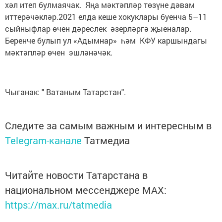
хәл итеп булмаячак. Яңа мәктәпләр төзүне дәвам
иттерәчәкләр.2021 елда кеше хокуклары буенча 5–11
сыйныфлар өчен дәреслек әзерләргә җыеналар.
Беренче булып ул «Адымнар» һәм КФУ каршындагы
мәктәпләр өчен эшләнәчәк.
Чыганак: " Ватаным Татарстан".
Следите за самым важным и интересным в
Telegram-канале
Татмедиа
Читайте новости Татарстана в
национальном мессенджере MАХ:
https://max.ru/tatmedia