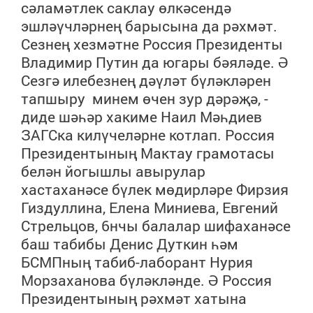
сәламәтлек саклау өлкәсендә
эшләүчләрнең барысына да рәхмәт.
Сезнең хезмәтне Россия Президенты
Владимир Путин да югары бәяләде. Ә
Сезгә илебезнең дәүләт бүләкләрен
тапшыру минем өчен зур дәрәҗә, -
диде шәһәр хакиме Наил Мәһдиев
ЗАГСка килүчеләрне котлап.
Россия
Президентының Мактау грамотасы
белән йогышлы авырулар
хастаханәсе бүлек мөдирләре Фирзия
Гиздуллина, Елена Миниева, Евгений
Стрельцов, 6нчы балалар шифаханәсе
баш табибы Денис Дуткин һәм
БСМПның табиб-лаборант Нурия
Морзаханова бүләкләнде. Ә Россия
Президентының рәхмәт хатына