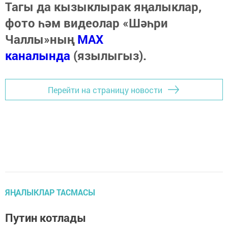
Тагы да кызыклырак яңалыклар,
фото һәм видеолар «Шәһри
Чаллы»ның
MAX
каналында
(язылыгыз).
Перейти на страницу новости
ЯҢАЛЫКЛАР ТАСМАСЫ
Путин котлады