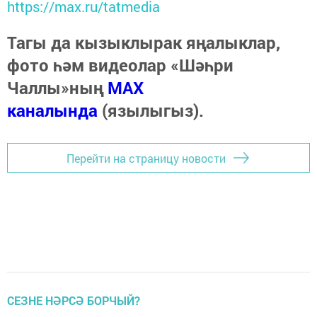
https://max.ru/tatmedia
Тагы да кызыклырак яңалыклар,
фото һәм видеолар «Шәһри
Чаллы»ның
MAX
каналында
(язылыгыз).
Перейти на страницу новости
СЕЗНЕ НӘРСӘ БОРЧЫЙ?