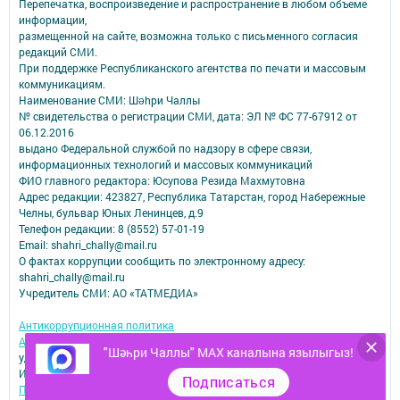
Перепечатка, воспроизведение и распространение в любом объеме
информации,
размещенной на сайте, возможна только с письменного согласия
редакций СМИ.
При поддержке Республиканского агентства по печати и массовым
коммуникациям.
Наименование СМИ: Шəhри Чаллы
№ свидетельства о регистрации СМИ, дата: ЭЛ № ФС 77-67912 от
06.12.2016
выдано Федеральной службой по надзору в сфере связи,
информационных технологий и массовых коммуникаций
ФИО главного редактора: Юсупова Резида Махмутовна
Адрес редакции: 423827, Республика Татарстан, город Набережные
Челны, бульвар Юных Ленинцев, д.9
Телефон редакции: 8 (8552) 57-01-19
Email: shahri_chally@mail.ru
О фактах коррупции сообщить по электронному адресу:
shahri_chally@mail.ru
Учредитель СМИ: АО «ТАТМЕДИА»
Антикоррупционная политика
АО «ТАТМЕДИА» использует «cookie»
для персонализации сервисов и
"Шәһри Чаллы" MAX каналына язылыгыз!
удобства пользователей сайтом.
Использование «cookie» можно отменить в настройках браузера.
Подписаться
Политика конфиденциальности