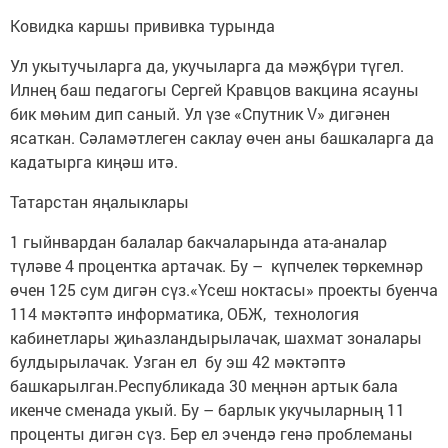
Ковидка каршы прививка турында
Ул укытучыларга да, укучыларга да мәҗбүри түгел.
Илнең баш педагогы Сергей Кравцов вакцина ясауны
бик мөһим дип саный. Ул үзе «Спутник V» дигәнен
ясаткан. Сәламәтлеген саклау өчен аны башкаларга да
кадатырга киңәш итә.
Татарстан яңалыклары
1 гыйнвардан балалар бакчаларында ата-аналар
түләве 4 процентка артачак. Бу – күпчелек төркемнәр
өчен 125 сум дигән сүз.«Үсеш ноктасы» проекты буенча
114 мәктәптә информатика, ОБЖ, технология
кабинетлары җиһазландырылачак, шахмат зоналары
булдырылачак. Узган ел бу эш 42 мәктәптә
башкарылган.Республикада 30 меңнән артык бала
икенче сменада укый. Бу – барлык укучыларның 11
проценты дигән сүз. Бер ел эчендә генә проблеманы