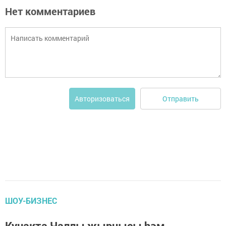
Нет комментариев
Отправить
Авторизоваться
ШОУ-БИЗНЕС
Кунакта Чаллы җырчысы hәм