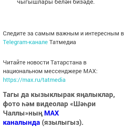
чыгышлары белән бизәде.
Следите за самым важным и интересным в
Telegram-канале
Татмедиа
Читайте новости Татарстана в
национальном мессенджере MАХ:
https://max.ru/tatmedia
Тагы да кызыклырак яңалыклар,
фото һәм видеолар «Шәһри
Чаллы»ның
MAX
каналында
(язылыгыз).