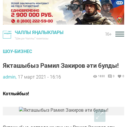
ЧАЛЛЫ ЯҢАЛЫКЛАРЫ
16+
"Шәһри Чаллы" газетасы
ШОУ-БИЗНЕС
Якташыбыз Рамил Закиров әти булды!
admin,
17 март 2021 - 16:16
1830
0
0
Котлыйбыз!