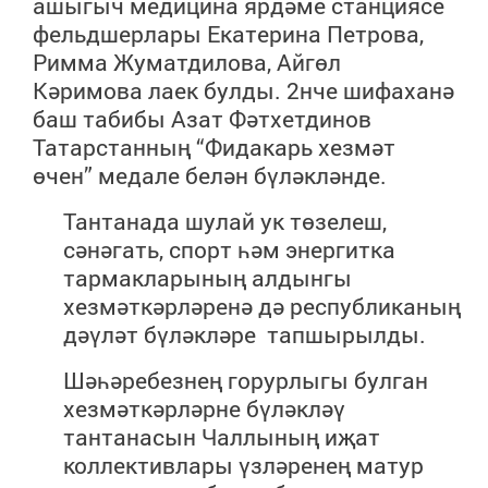
ашыгыч медицина ярдәме станциясе
фельдшерлары Екатерина Петрова,
Римма Жуматдилова, Айгөл
Кәримова лаек булды. 2нче шифаханә
баш табибы Азат Фәтхетдинов
Татарстанның “Фидакарь хезмәт
өчен” медале белән бүләкләнде.
Тантанада шулай ук төзелеш,
сәнәгать, спорт һәм энергитка
тармакларының алдынгы
хезмәткәрләренә дә республиканың
дәүләт бүләкләре тапшырылды.
Шәһәребезнең горурлыгы булган
хезмәткәрләрне бүләкләү
тантанасын Чаллының иҗат
коллективлары үзләренең матур