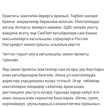
Ерактагы мәктәпкә йөрергә ярамый. Тәрбия эшләре
буенча киңәшчеләр барлыкка киләчәк. Мәктәпләрдә
кәгазь боткасы кимергә мөмкин. БДИ, онлайн укыту,
вакцина ясату, яңа СанПиН кагыйдәләре һәм башка
мәсьәләләргә кагылышлы сорауларга Россия
Мәгърифәт министрлыгы ачыклык кертте.
Читтән торып укуга кагылышлы закон проекты
турында
Яңа закон проекты мәктәпләр һәм югары уку йортлары
өчен кагыйдәләрне билгели. Әмма ул мәктәпләрдә
дәресләр уздырмауны күздә тотмый. Әгәр төбәкләр
мәктәпләрне ниндидер сәбәпләр аркасында
дистанцион укытуга күчерү турында карар кабул итә
икән, моның өчен норматив база кирәк. Әйтик, грипп,
коронавирус, укучыларның сәламәтлегенә куркыныч