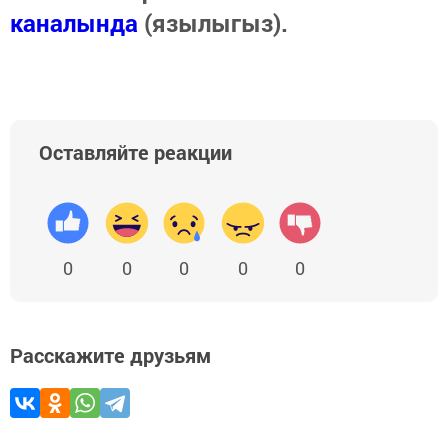
каналында
(язылыгыз).
Оставляйте реакции
0
0
0
0
0
Расскажите друзьям