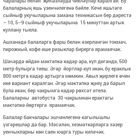
чаралары белән җиһазлауда чикләүләр каралган. Бу
балаларның яшь үзенчәлегенә бәйле. Кече яшьтәге
сыйныф укучыларына замана техникасын бер дәрестә
– 10, 5–9 сыйныф укучыларына 15 минуттан артык
куллану тыела.
Ашханәдә балаларга фарш белән әзерләнгән токмач,
пирожный, кофе ише ризыклар бирергә ярамаячак.
Шәһәрдә өйдән мәктәпкә кадәр ара, күп дигәндә, 500
метр булырга тиеш. Әгәр йортлар күп икән, бу ераклык
800 метрга кадәр артырга мөмкин. Авыл җирлеге өчен
ике вариант каралган. Әгәр мәктәпкә җәяү дә барып
була икән, бер чакрымга кадәр рөхсәт ителә.
Балаларны автобуста 30 чакрымнан ерактагы
мәктәпкә йөртергә ярамаячак.
Балалар бакчалары эшчәнлегенә кагылышлы
үзгәрешләр дә бар. Мәсәлән, хезмәткәрләргә хәзер
уенчыкларны көн саен юарга туры киләчәк.