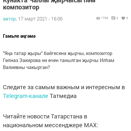
композитор
автор,
17 март 2021 - 16:06
1700
0
0
Гамьле әңгәмә
"Яңа татар җыры" бәйгесенә җырчы, композитор
Гөлназ Закирова ни өчен танылган җырчы Илhaм
Вәлиевны чакырган?
Следите за самым важным и интересным в
Telegram-канале
Татмедиа
Читайте новости Татарстана в
национальном мессенджере MАХ: