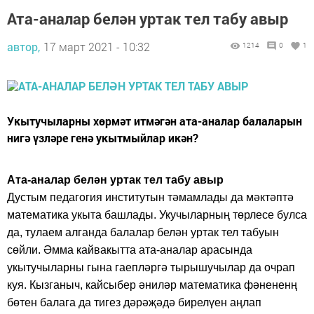
Ата-аналар белән уртак тел табу авыр
автор,
17 март 2021 - 10:32
1214
0
1
Укытучыларны хөрмәт итмәгән ата-аналар балаларын
нигә үзләре генә укытмыйлар икән?
Ата-аналар белән уртак тел табу авыр
Дустым педагогия институтын тәмамлады да мәктәптә
математика укыта башлады. Укучыларның төрлесе булса
да, тулаем алганда балалар белән уртак тел табуын
сөйли. Әмма кайвакытта ата-аналар арасында
укытучыларны гына гаепләргә тырышучылар да очрап
куя. Кызганыч, кайсыбер әниләр математика фәнененң
бөтен балага да тигез дәрәҗәдә бирелүен аңлап