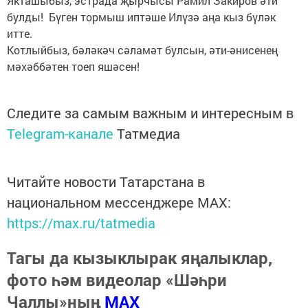
Якташыбыз, эстрада җырчысы Рамил Закиров әти
булды! Бүген тормыш иптәше Илүзә аңа кыз бүләк
итте.
Котлыйбыз, бәләкәч сәламәт булсын, әти-әнисенең
мәхәббәтен тоеп яшәсен!
Следите за самым важным и интересным в
Telegram-канале
Татмедиа
Читайте новости Татарстана в
национальном мессенджере MАХ:
https://max.ru/tatmedia
Тагы да кызыклырак яңалыклар,
фото һәм видеолар «Шәһри
Чаллы»ның
MAX