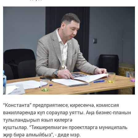
“Константа” предприятиесе, киресенчә, комиссия
вәкилләрендә күп сораулар уятты. Аңа бизнес-планын
тулыландырып язып килергә
куштылар. “Тикшерелмәгән проектларга муниципаль
җир бирә алмыйбыз”, - диде мэр.