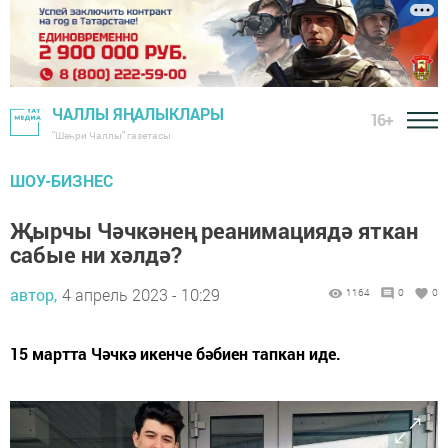
ЧАЛЛЫ ЯҢАЛЫКЛАРЫ
16+
"Шәһри Чаллы" газетасы
ШОУ-БИЗНЕС
Җырчы Чәчкәнең реанимациядә яткан
сабые ни хәлдә?
автор,
4 апрель 2023 - 10:29
1164
0
0
15 мартта Чәчкә икенче бәбиен тапкан иде.