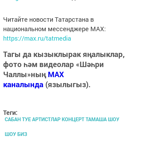
Читайте новости Татарстана в
национальном мессенджере MАХ:
https://max.ru/tatmedia
Тагы да кызыклырак яңалыклар,
фото һәм видеолар «Шәһри
Чаллы»ның
MAX
каналында
(язылыгыз).
Теги:
САБАН ТУЕ АРТИСТЛАР КОНЦЕРТ ТАМАША ШОУ
ШОУ БИЗ