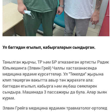
Ул баггидан егылып, кабыргаларын сындырган.
Танылган җырчы, ТР һәм БР атказанган артисты Радик
Юльякшинга (Элвин Грей) Чаллы хастаханәсендә
медицина ярдәме күрсәттеләр. Ул "Текелди" җырына
клип төшергән вакытта авыр тән җәрәхәте ала:
баггидан егылып, кабырга һәм иң-баш сөякләрен
сындыра. Машинада 3 пассажиры да була. Алар зыян
күрми.
Элвин Грейга медицина ярдәмен травматолог-ортопед