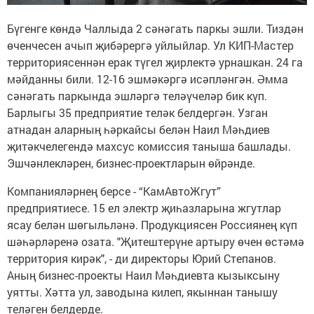
Бүгенге көндә Чаллыда 2 сәнәгать паркы эшли. Тиздән
өченчесен ачып җибәрергә уйлыйлар. Ул КИП-Мастер
территориясеннән ерак түгел җирлектә урнашкан. 24 га
мәйданны били. 12-16 эшмәкәргә исәпләнгән. Әмма
сәнәгать паркында эшләргә теләүчеләр бик күп.
Барлыгы 35 предприятие теләк белдергән. Узган
атнадан аларның һәркайсы белән Наил Мәһдиев
җитәкчелегендә махсус комиссия таныша башлады.
Эшчәнлекләрен, бизнес-проектларын өйрәнде.
Компанияләрнең берсе - “КамАвтоЖгут”
предприятиесе. 15 ел электр җиһазларына жгутлар
ясау белән шөгыльләнә. Продукциясен Россиянең күп
шәһәрләренә озата. "Җитештерүне артыру өчен өстәмә
территория кирәк", - ди директоры Юрий Степанов.
Аның бизнес-проекты Наил Мәһдиевта кызыксыну
уятты. Хәтта ул, заводына килеп, якыннан танышу
теләген белдерде.