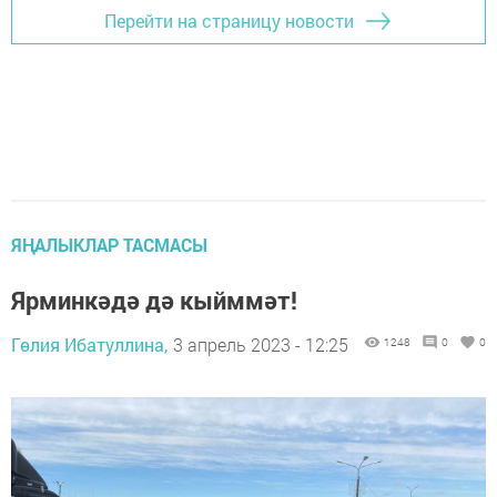
Перейти на страницу новости
ЯҢАЛЫКЛАР ТАСМАСЫ
Ярминкәдә дә кыйммәт!
Гөлия Ибатуллина,
3 апрель 2023 - 12:25
1248
0
0