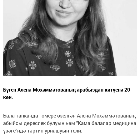
Бүген Алена Мөхәммәтованың арабыздан китүенә 20
көн.
Бала тапканда гомере өзелгән Алена Мөхәммәтованың
абыйсы дөреслек булуын һәм "Кама балалар медицина
үзәге"ндә тәртип урнашуын тели.