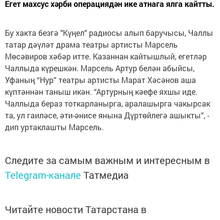
Егет махсус хәрби операциядән ике атнага ялга кайтты.
Бу хакта безгә "Күңел" радиосы алып баручысы, Чаллы
татар дәүләт драма театры артисты Марсель
Мөсәвиров хәбәр итте. Казаннан кайтышлый, егетләр
Чаллыда күрешкән. Марсель Артур белән абыйсы,
Уфаның “Нур” театры артисты Марат Хәсәнов аша
күптәннән таныш икән. “Артурның кәефе яхшы иде.
Чаллыда бераз тоткарланырга, аралашырга чакырсак
та, ул гаиләсе, әти-әнисе янына Дүртөйлегә ашыкты”, -
дип уртаклашты Марсель.
Следите за самым важным и интересным в
Telegram-канале
Татмедиа
Читайте новости Татарстана в