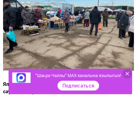
"Шәһри Чаллы" MAX каналына язылыгыз!
Ялларда Чаллыда авыл хуҗалыгы продукциясе белән
Подписаться
сәүдә иттеләр.
Үткән шимбәдә Чаллыда авыл хуҗалыгы товарлары
ярминкәсе оештырылды (тулырак
МОННАН
укый
аласыз). Сәүдә мәйданчыклары шәһәрнең өч
почмагында – Тукай яр буенда («Төзүче» стадионы