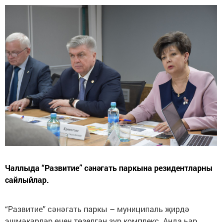
Чаллыда “Развитие” сәнәгать паркына резидентларны
сайлыйлар.
“Развитие” сәнәгать паркы – муниципаль җирдә
эшмәкәрләр өчен төзелгән зур комплекс. Анда һәр