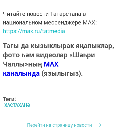
Читайте новости Татарстана в
национальном мессенджере MАХ:
https://max.ru/tatmedia
Тагы да кызыклырак яңалыклар,
фото һәм видеолар «Шәһри
Чаллы»ның
MAX
каналында
(язылыгыз).
Теги:
ХАСТАХАНӘ
Перейти на страницу новости