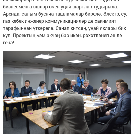
бизнесменга эшләр өчен уңай шартлар тудырыла.
Аренда, салым буенча ташламалар бирелә. Электр, су,
газ кебек инженер коммуникацияләр дә хакимият
тарафыннан үткәрелә. Санап китсәң, уңай яклары бик
күп. Проектың һәм акчаң бар икән, рәхәтләнеп эшлә
генә!