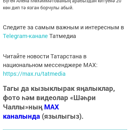
Бүген Алена Мөхәммәтованың арабыздан китүенә 20
көн дип тә язган борчулы абый.
Следите за самым важным и интересным в
Telegram-канале
Татмедиа
Читайте новости Татарстана в
национальном мессенджере MАХ:
https://max.ru/tatmedia
Тагы да кызыклырак яңалыклар,
фото һәм видеолар «Шәһри
Чаллы»ның
MAX
каналында
(язылыгыз).