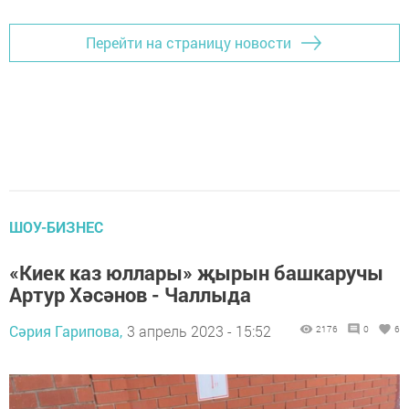
Перейти на страницу новости
ШОУ-БИЗНЕС
«Киек каз юллары» җырын башкаручы
Артур Хәсәнов - Чаллыда
Сәрия Гарипова,
3 апрель 2023 - 15:52
2176
0
6