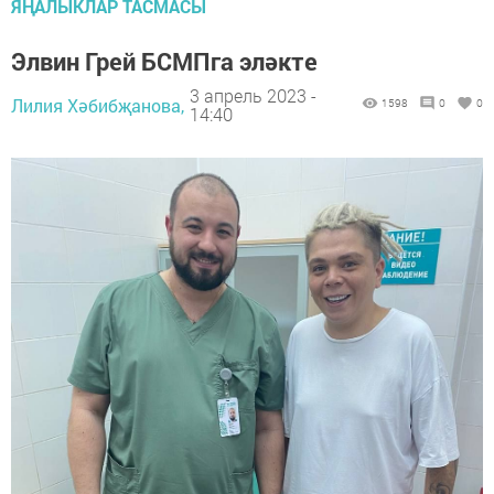
ЯҢАЛЫКЛАР ТАСМАСЫ
Элвин Грей БСМПга эләкте
3 апрель 2023 -
Лилия Хәбибҗанова,
1598
0
0
14:40