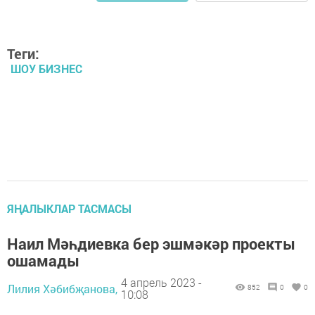
Теги:
ШОУ БИЗНЕС
ЯҢАЛЫКЛАР ТАСМАСЫ
Наил Мәһдиевка бер эшмәкәр проекты
ошамады
4 апрель 2023 -
Лилия Хәбибҗанова,
852
0
0
10:08