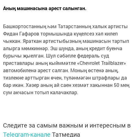
Аның машинасына арест салынган.
Башкортостанның һәм Татарстанның халык артисты
Фидан Гафаров тормышында күңелсез хәл килеп
чыккан. Яраткан артистыбызның машинасын тартып
алырга мөмкиннәр. Эш шунда, аның кредит буенча
бурычы җыелган. Шул сәбәпле федераль суд
приставлары аның кыйммәтле «Chevrolet Trailblazer»
автомобиленә арест салган. Моның өстенә аның,
тизлекне арттырган өчен, түләнмәгән штрафлары да
бар икән. Хәзер аның ай саен хезмәт хакыннан 50 мең
сум акчасын тотып калачаклар.
Следите за самым важным и интересным в
Telegram-канале
Татмедиа