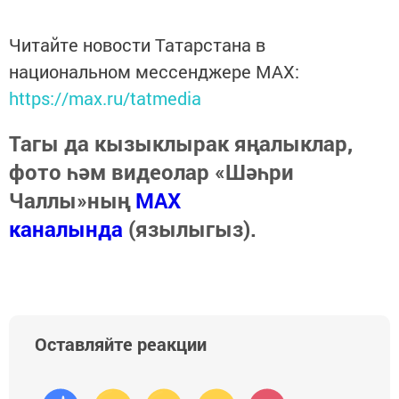
Читайте новости Татарстана в
национальном мессенджере MАХ:
https://max.ru/tatmedia
Тагы да кызыклырак яңалыклар,
фото һәм видеолар «Шәһри
Чаллы»ның
MAX
каналында
(язылыгыз).
Оставляйте реакции