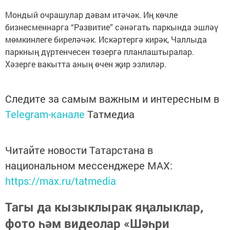
Мондый очрашулар дәвам итәчәк. Иң көчле
бизнесменнарга “Развитие” сәнәгать паркында эшләү
мөмкинлеге биреләчәк. Искәртергә кирәк, Чаллыда
паркның дүртенчесен төзергә планлаштыралар.
Хәзерге вакытта аның өчен җир эзлиләр.
Следите за самым важным и интересным в
Telegram-канале
Татмедиа
Читайте новости Татарстана в
национальном мессенджере MАХ:
https://max.ru/tatmedia
Тагы да кызыклырак яңалыклар,
фото һәм видеолар «Шәһри