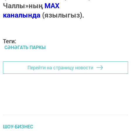
Чаллы»ның
MAX
каналында
(язылыгыз).
Теги:
СӘНӘГАТЬ ПАРКЫ
Перейти на страницу новости
ШОУ-БИЗНЕС