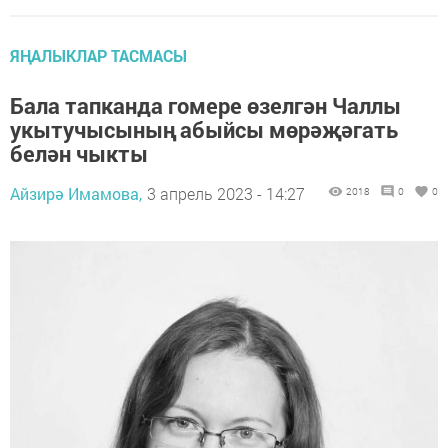
ЯҢАЛЫКЛАР ТАСМАСЫ
Бала тапканда гомере өзелгән Чаллы
укытучысының абыйсы мөрәҗәгать
белән чыкты
Айзирә Имамова,
3 апрель 2023 - 14:27
2018
0
0