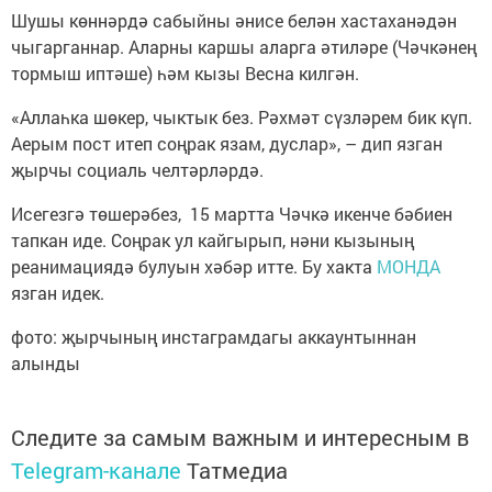
Шушы көннәрдә сабыйны әнисе белән хастаханәдән
чыгарганнар. Аларны каршы аларга әтиләре (Чәчкәнең
тормыш иптәше) һәм кызы Весна килгән.
«Аллаһка шөкер, чыктык без. Рәхмәт сүзләрем бик күп.
Аерым пост итеп соңрак язам, дуслар», – дип язган
җырчы социаль челтәрләрдә.
Исегезгә төшерәбез, 15 мартта Чәчкә икенче бәбиен
тапкан иде. Соңрак ул кайгырып, нәни кызының
реанимациядә булуын хәбәр итте. Бу хакта
МОНДА
язган идек.
фото: җырчының инстаграмдагы аккаунтыннан
алынды
Следите за самым важным и интересным в
Telegram-канале
Татмедиа