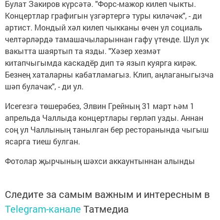
Булат Закиров күрсәтә. "Форс-мажор килеп чыкты.
Концертлар графигын үзгәртергә туры киләчәк", - ди
артист. Мондый хәл килеп чыкканы өчен ул социаль
челтәрләрдә тамашачыларыннан гафу үтенде. Шул ук
вакытта шаяртып та язды. "Хәзер хезмәт
китапчыгымда каскадёр дип тә язып куярга кирәк.
Безнең хаталарны кабатламагыз. Клип, аңлаганыгызча
шәп булачак", - ди ул.
Исегезгә төшерәбез, Элвин Грейның 31 март һәм 1
апрельда Чаллыда концертлары гөрләп узды. Аннан
соң ул Чаллының танылган бер ресторанында чыгыш
ясарга тиеш булган.
Фотолар җырчының шәхси аккаунтыннан алынды
Следите за самым важным и интересным в
Telegram-канале
Татмедиа