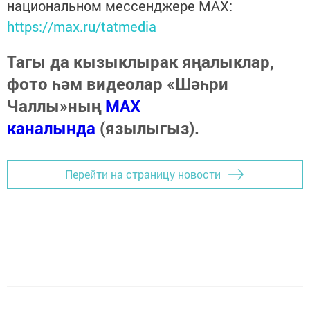
национальном мессенджере MАХ:
https://max.ru/tatmedia
Тагы да кызыклырак яңалыклар,
фото һәм видеолар «Шәһри
Чаллы»ның
MAX
каналында
(язылыгыз).
Перейти на страницу новости