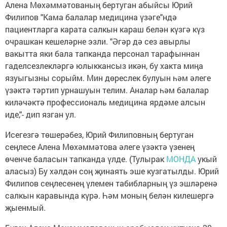
Алена Мөхәммәтованың бертуган абыйсы Юрий
Филипов "Кама балалар медицина үзәге"ндә
пациентларга карата салкын караш белән күзгә күз
очрашкан кешеләрне эзли. "Әгәр дә сез авырлы
вакытта яки бала тапканда персонал тарафыннан
гаделсезлекләргә юлыккансыз икән, бу хакта миңа
язуыгызны сорыйм. Мин дөреслек булуын һәм әлеге
үзәктә тәртип урнашуын телим. Аналар һәм балалар
киләчәктә профессиональ медицина ярдәме алсын
иде,"- дип язган ул.
Исегезгә төшерәбез, Юрий Филиповның бертуган
сеңлесе Алена Мөхәммәтова әлеге үзәктә үзенең
өченче баласын тапканда үлде. (Тулырак
МОНДА
укый
аласыз) Бу хәлдән соң җинаять эше кузгатылды. Юрий
Филипов сеңлесенең үлемен табибларның үз эшләренә
салкын каравында күрә. Һәм моның белән килешергә
җыенмый.