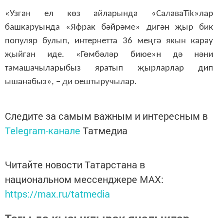
«Узган ел көз айларында «СалаваTik»лар
башкаруында «Яфрак бәйрәме» дигән җыр бик
популяр булып, интернетта 36 меңгә якын карау
җыйган иде. «Гөмбәләр биюе»н дә нәни
тамашачыларыбыз яратып җырларлар дип
ышанабыз», – ди оештыручылар.
Следите за самым важным и интересным в
Telegram-канале
Татмедиа
Читайте новости Татарстана в
национальном мессенджере MАХ:
https://max.ru/tatmedia