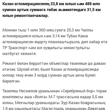
Казан агломерациясенең 33,8 км юлын һәм 488 млн
сумнан артык суммага төбәк әһәмиятендәге 31,5 км
юлын ремонтлаячаклар.
Моннан тыш 1 млн 360 мең сумга 20,3 км Чаллы
агломерациясе юлын һәм 3,14 км Түбән Кама
агломерациясен яңарту планлаштырыла, дип хәбәр итә
ТР Транспорт һәм юл хуҗалыгы министрлыгы
матбугат хезмәте.
Ремонт белән беррәттән объектлар төзелеше дә дәвам
итәчәк. Шулай итеп, быел Казан агломерациясендә
юллар төзү өчен 3 млрд сумнан артык акча бүлеп
бирелгән.
Төзелеш Несмелов урамыннан «Серебряный бор» торак
комплексы аша «Волга» М-7 трассасына кадәр 5,5 км
юлны, Мехчылар урамындагы Зур Казан боҗрасының
1,9 км озынлыктагы Магистраль урамыннан Девятаев