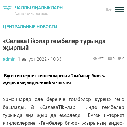
ЧАЛЛЫ ЯҢАЛЫКЛАРЫ
16+
"Шәһри Чаллы" газетасы
ЦЕНТРАЛЬНЫЕ НОВОСТИ
«СалаваTik»лар гөмбәләр турында
җырлый
admin,
1 август 2022 - 10:33
4171
0
0
Бүген интернет киңлекләренә «Гөмбәләр биюе»
җырының видео-клибы чыкты.
Урманнарда әле беренче гөмбәләр күренә генә
башлады. Ә «СалаваTik»лар инде гөмбәләр
турында яңа җыр да әзерләде. Бүген интернет
киңлекләренә «Гөмбәләр биюе» җырының видео-