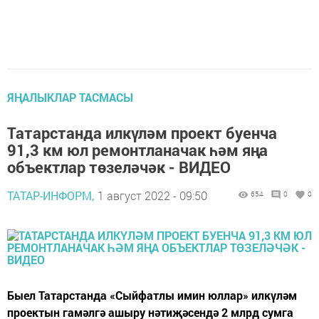
ЯҢАЛЫКЛАР ТАСМАСЫ
Татарстанда илкүләм проект буенча
91,3 км юл ремонтланачак һәм яңа
объектлар төзеләчәк - ВИДЕО
ТАТАР-ИНФОРМ,
1 август 2022 - 09:50
654
0
0
Быел Татарстанда «Сыйфатлы имин юллар» илкүләм
проектын гамәлгә ашыру нәтиҗәсендә 2 млрд сумга