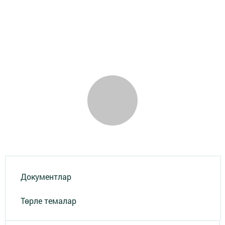
Документлар
Төрле темалар