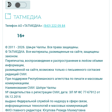
Телефон АО «ТАТМЕДИА»:
(843) 222 09 84
16+
© 2011 - 2026. Шәһри Чаллы. Все права защищены.
© ТАТМЕДИА. Все материалы, размещенные на сайте, защищены
законом.
Перепечатка, воспроизведение и распространение в любом объеме
информации,
размещенной на сайте, возможна только с письменного согласия
редакций СМИ.
При поддержке Республиканского агентства по печати и массовым
коммуникациям.
Наименование СМИ: Шəhри Чаллы
№ свидетельства о регистрации СМИ, дата: ЭЛ № ФС 77-67912 от
06.12.2016
выдано Федеральной службой по надзору в сфере связи,
информационных технологий и массовых коммуникаций
ФИО главного редактора: Юсупова Резида Махмутовна