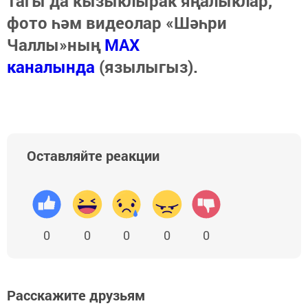
Тагы да кызыклырак яңалыклар,
фото һәм видеолар «Шәһри
Чаллы»ның
MAX
каналында
(язылыгыз).
Оставляйте реакции
0
0
0
0
0
Расскажите друзьям