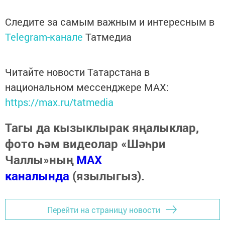
Следите за самым важным и интересным в
Telegram-канале
Татмедиа
Читайте новости Татарстана в
национальном мессенджере MАХ:
https://max.ru/tatmedia
Тагы да кызыклырак яңалыклар,
фото һәм видеолар «Шәһри
Чаллы»ның
MAX
каналында
(язылыгыз).
Перейти на страницу новости