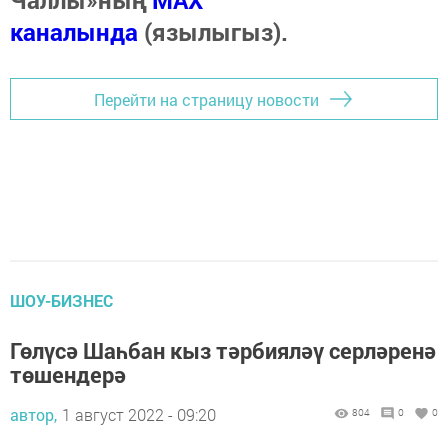
Чаллы»ның
MAX
каналында
(язылыгыз).
Перейти на страницу новости
ШОУ-БИЗНЕС
Гөлүсә Шаһбан кыз тәрбияләү серләренә
төшендерә
автор,
1 август 2022 - 09:20
804
0
0