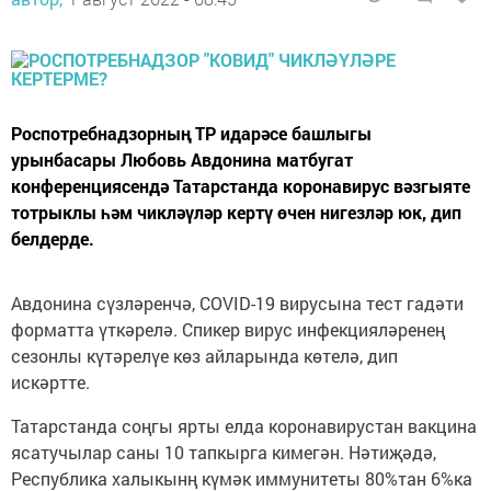
Роспотребнадзорның ТР идарәсе башлыгы
урынбасары Любовь Авдонина матбугат
конференциясендә Татарстанда коронавирус вәзгыяте
тотрыклы һәм чикләүләр кертү өчен нигезләр юк, дип
белдерде.
Авдонина сүзләренчә, COVID-19 вирусына тест гадәти
форматта үткәрелә. Спикер вирус инфекцияләренең
сезонлы күтәрелүе көз айларында көтелә, дип
искәртте.
Татарстанда соңгы ярты елда коронавирустан вакцина
ясатучылар саны 10 тапкырга кимегән. Нәтиҗәдә,
Республика халыкынң күмәк иммунитеты 80%тан 6%ка