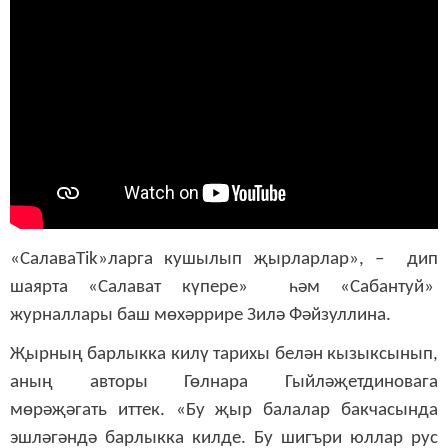
«СалаваTik»ларга кушылып җырларлар», – дип
шаярта «Cалават күпере» һәм «Сабантуй»
журналлары баш мөхәррире Зилә Фәйзуллина.
Җырның барлыкка килү тарихы белән кызыксынып,
аның авторы Гөлнара Гыйләҗетдиновага
мөрәҗәгать иттек. «Бу җыр балалар бакчасында
эшләгәндә барлыкка килде. Бу шигъри юллар рус