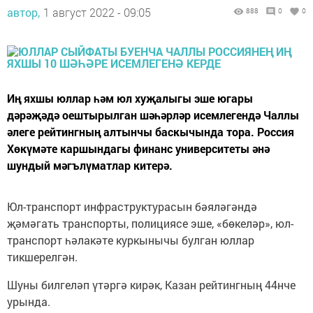
автор,
1 август 2022 - 09:05
888
0
0
Иң яхшы юллар һәм юл хуҗалыгы эше югары
дәрәҗәдә оештырылган шәһәрләр исемлегендә Чаллы
әлеге рейтингның алтынчы баскычында тора. Россия
Хөкүмәте каршындагы финанс университеты әнә
шундый мәгълүматлар китерә.
Юл-транспорт инфраструктурасын бәяләгәндә
җәмәгать транспорты, полициясе эше, «бөкеләр», юл-
транспорт һәлакәте куркынычы булган юллар
тикшерелгән.
Шуны билгеләп үтәргә кирәк, Казан рейтингның 44нче
урында.