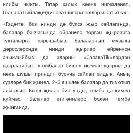
клибы чыкты. Татар халык көенә нигезләнеп,
Гөлнара Гыйләҗетдинова шигъри юллар иҗат иткән.
«Гадәттә, без нинди дә булса җыр сайлаганда,
балалар бакчасында өйрәнелә торган җырларга
тукталырга тырышабыз. Балаларның музыка
дәресләрендә нинди җырлар өйрәнүен
ачыклыйбыз да аларны «СалаваTik»лардан
җырлатабыз. «Гөмбәләр биюе» исемле җырны да
нәкъ шушы принцип буенча сайлап алдык. Аның
сүзләре бик җиңел, 2–3 яшьлек балалар да тиз отып
алырлык. Быел җиләк бик уңды, гөмбә дә кимен
куймас. Балалар әти-әниләре белән гөмбә
җыйганда,