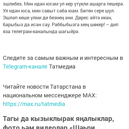
эшлибез. Мин идән юсам ул кер үтүкли ашарга пешерә.
Ул идән юса, мин савыт саба юам. Бөтен сере шул.
Эшләп кеше үлми ди безнең әни. Дөрес әйтә икән,
барыбыз да исән сау. Раббыбызга мең шөкер! – дип
яза телеграм-каналында шагыйрә.
Следите за самым важным и интересным в
Telegram-канале
Татмедиа
Читайте новости Татарстана в
национальном мессенджере MАХ:
https://max.ru/tatmedia
Тагы да кызыклырак яңалыклар,
фото һәм видеолар «Шәһри