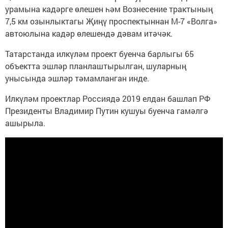
урамына кадәрге өлешен һәм Вознесение трактының
7,5 км озынлыктагы Җиңү проспектыннан М-7 «Волга»
автоюлына кадәр өлешендә дәвам итәчәк.
Татарстанда илкүләм проект буенча барлыгы 65
объектта эшләр планлаштырылган, шуларның
унысында эшләр тәмамланган инде.
Илкүләм проектлар Россиядә 2019 елдан башлап РФ
Президенты Владимир Путин кушуы буенча гамәлгә
ашырыла.