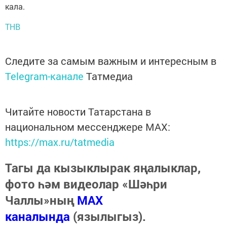
кала.
ТНВ
Следите за самым важным и интересным в
Telegram-канале
Татмедиа
Читайте новости Татарстана в
национальном мессенджере MАХ:
https://max.ru/tatmedia
Тагы да кызыклырак яңалыклар,
фото һәм видеолар «Шәһри
Чаллы»ның
MAX
каналында
(язылыгыз).