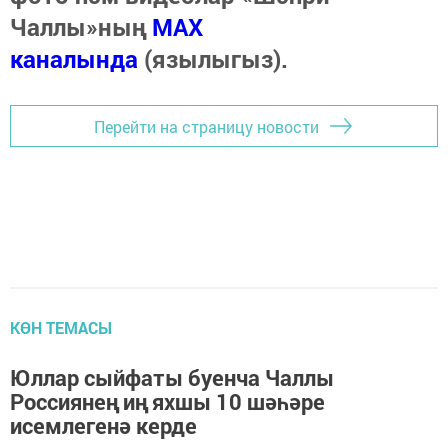
Чаллы»ның
MAX
каналында
(язылыгыз).
Перейти на страницу новости
КӨН ТЕМАСЫ
Юллар сыйфаты буенча Чаллы
Россиянең иң яхшы 10 шәһәре
исемлегенә керде