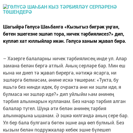
Шагыйрә Гөлүсә Шаһбанга «Кызыгыз бигрәк уңган,
бөтен эшегезне эшләп тора, ничек тәрбиялисез?» дип,
күпләп хат юллыйлар икән. Гөлүсә ханым җавап бирә.
– Хәзерге балаларны ничек тәрбиялисең инде ул. Алар
замана белән бергә атлый. Аның серләре бар. Мин еш
кына ни диеп тә җавап бирергә, нәтиҗә ясарга, ни
эшләргә белмәсәм, әнине искә төшерәм: «Тукта, бу
яшьтә без нинди идек, бу очракта әни ни эшли иде, я
булмаса ни эшләр иде?» дип уйлыйм һәм әнинең
тәрбия алымнарын кулланам. Без начар тәрбия алган
балалар түгел. Шуңа әти белән әнинең тәрбия
алымнарына ышанам. Ә эшкә килгәндә аның сере бар.
Ул бер бала булганга бөтен эшне аңа өеп булмый. Без
кызым белән подружкалар кебек эшне бүлешеп