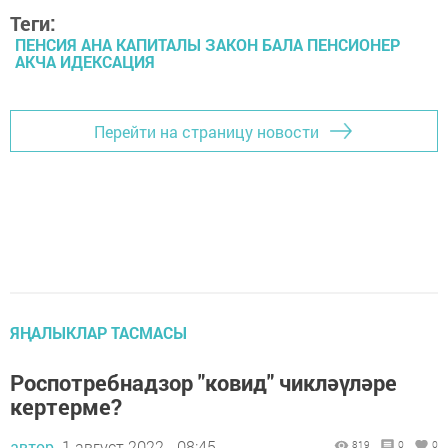
Теги:
ПЕНСИЯ АНА КАПИТАЛЫ ЗАКОН БАЛА ПЕНСИОНЕР
АКЧА ИДЕКСАЦИЯ
Перейти на страницу новости
ЯҢАЛЫКЛАР ТАСМАСЫ
Роспотребнадзор "ковид" чикләүләре
кертерме?
автор,
1 август 2022 - 08:45
819
0
0