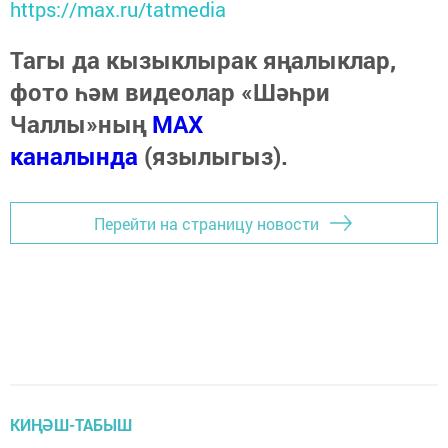
https://max.ru/tatmedia
Тагы да кызыклырак яңалыклар,
фото һәм видеолар «Шәһри
Чаллы»ның
MAX
каналында
(язылыгыз).
Перейти на страницу новости
КИҢӘШ-ТАБЫШ