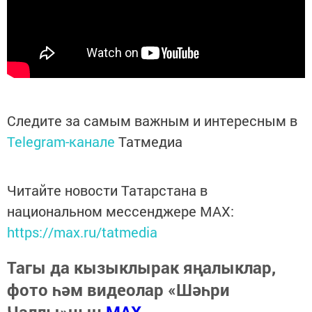
Следите за самым важным и интересным в
Telegram-канале
Татмедиа
Читайте новости Татарстана в
национальном мессенджере MАХ:
https://max.ru/tatmedia
Тагы да кызыклырак яңалыклар,
фото һәм видеолар «Шәһри