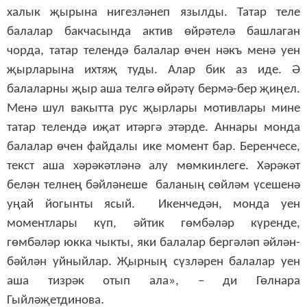
халык җырына нигезләнеп язылды. Татар теле
балалар бакчасында актив өйрәтелә башлаган
чорда, татар телендә балалар өчен нәкъ менә уен
җырларына ихтяҗ туды. Алар бик аз иде. Ә
балаларны җыр аша телгә өйрәтү бермә-бер җиңел.
Менә шул вакытта рус җырлары мотивлары мине
татар телендә иҗат итәргә этәрде. Аннары монда
балалар өчен файдалы ике момент бар. Беренчесе,
текст аша хәрәкәтләнә алу мөмкинлеге. Хәрәкәт
белән телнең бәйләнеше баланың сөйләм үсешенә
уңай йогынты ясый. Икенчедән, монда уен
моментлары күп, әйтик гөмбәләр күренде,
гөмбәләр юкка чыкты, яки балалар бергәләп әйлән-
бәйлән уйныйлар. Җырның сүзләрен балалар уен
аша тизрәк отып ала», – ди Гөлнара
Гыйләҗетдинова.