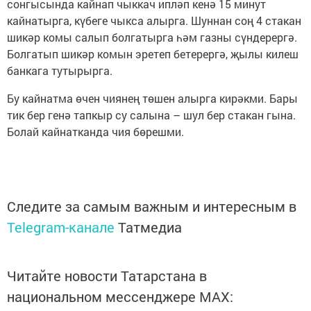
сонгысында кайнап чыккач ипләп кенә 15 минут
кайнатырга, күбеге чыкса алырга. Шуннан соң 4 стакан
шикәр комы салып болгатырга һәм газны сүндерергә.
Болгатып шикәр комын эретеп бетерергә, җылы килеш
банкага тутырырга.
Бу кайнатма өчен чиянең төшен алырга кирәкми. Бары
тик бер генә тапкыр су салына – шул бер стакан гына.
Болай кайнатканда чия бөрешми.
Следите за самым важным и интересным в
Telegram-канале
Татмедиа
Читайте новости Татарстана в
национальном мессенджере MАХ: