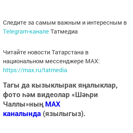
Следите за самым важным и интересным в
Telegram-канале
Татмедиа
Читайте новости Татарстана в
национальном мессенджере MАХ:
https://max.ru/tatmedia
Тагы да кызыклырак яңалыклар,
фото һәм видеолар «Шәһри
Чаллы»ның
MAX
каналында
(язылыгыз).