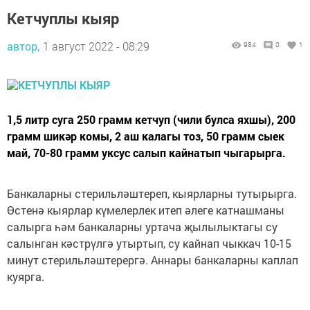
Кетчуплы кыяр
автор,
1 август 2022 - 08:29
984
0
1
1,5 литр суга 250 грамм кетчуп (чили булса яхшы), 200
грамм шикәр комы, 2 аш калагы тоз, 50 грамм сыек
май, 70-80 грамм уксус салып кайнатып чыгарырга.
Банкаларны стерильләштереп, кыярларны тутырырга.
Өстенә кыярлар күмелерлек итеп әлеге катнашманы
салырга һәм банкаларны уртача җылылыктагы су
салынган кәстрүлгә утыртып, су кайнап чыккач 10-15
минут стерильләштерергә. Аннары банкаларны каплап
куярга.