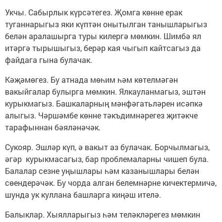
Укчы. Сабырлык күрсәтегез. Җомга көнне ерак
туганнарыгыз яки күптән онытылган танышларыгыз
белән аралашырга туры килергә мөмкин. Шимбә ял
итәргә тырышыгыз, берәр кая чыгып кайтсагыз да
файдага гына булачак.
Кәҗәмөгез. Бу атнада мөһим һәм көтелмәгән
вакыйгалар булырга мөмкин. Ялкауланмагыз, эштән
курыкмагыз. Башкаларның мәнфәгатьләрен исәпкә
алыгыз. Чәршәмбе көнне тәкъдимнәрегез җитәкче
тарафыннан бәяләнәчәк.
Сукояр. Эшләр күп, ә вакыт аз булачак. Борчылмагыз,
әгәр курыкмасагыз, бар проблемаларны чишеп була.
Балалар сезне уңышлары һәм казанышлары белән
сөендерәчәк. Бу чорда алган белемнәрне кичектермичә,
шунда ук куллана башларга киңәш ителә.
Балыклар. Хыялларыгыз һәм теләкләрегез мөмкин