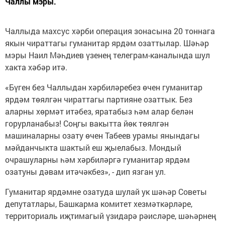
Чаллы мэры.
Чаллыда махсус хәрби операция зонасына 20 тоннага
якын чираттагы гуманитар ярдәм озаттылар. Шәһәр
мэры Наил Мәһдиев үзенең телеграм-каналында шул
хакта хәбәр итә.
«Бүген без Чаллыдан хәрбиләребез өчен гуманитар
ярдәм төялгән чираттагы партияне озаттык. Без
аларны хөрмәт итәбез, яратабыз һәм алар белән
горурланабыз! Соңгы вакытта йөк төялгән
машиналарны озату өчен Табеев урамы янындагы
мәйданчыкта шактый еш җыелабыз. Мондый
очрашуларны һәм хәрбиләргә гуманитар ярдәм
озатуны дәвам итәчәкбез», - дип язган ул.
Гуманитар ярдәмне озатуда шулай ук шәһәр Советы
депутатлары, Башкарма комитет хезмәткәрләре,
территориаль иҗтимагый үзидарә рәисләре, шәһәрнең