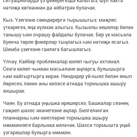
ситуацияләрдә үз фикерегездә калыгыз, шул чакта
нәтиҗә көткәннән дә әйбәтрәк булачак.
Кыз. Үзегезне сөендерергә тырышыгыз: мәҗлес
үткәрегез, яңа күлмәк алыгыз. Кызыклы кешеләр белән
танышу һәм очрашу файдалы булачак. Бер үк мәсьәлә
буенча төрле фикерләр тыңлагыз һәм нәтиҗә ясагыз.
Шимбә үзегезне гаиләгә багышлагыз.
Үлчәү. Кайбер проблемалар килеп чыгуы ихтимал.
Сезгә килеп чыккан мәсьәләне аңларга, булышырга
һәм кайгыртырга кирәк. Ниндидер уй-хыял белән янып
йөрисез, ләкин аны киләсе атнада тормышка ашыру
яхшырак.
Чаян. Бу атнада уңышка ирешерсез. Башкалар сезнең
гаҗәеп шәхес икәнегезне аңлар. Билгеләнгән
планнарны һәм ниятләрне тормышка ашыру
мөмкинлеге барлыкка киләчәк. Шәхси тормышта уңай
үзгәрешләр булырга мөмкин.