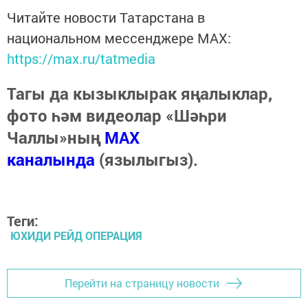
Читайте новости Татарстана в
национальном мессенджере MАХ:
https://max.ru/tatmedia
Тагы да кызыклырак яңалыклар,
фото һәм видеолар «Шәһри
Чаллы»ның
MAX
каналында
(язылыгыз).
Теги:
ЮХИДИ РЕЙД ОПЕРАЦИЯ
Перейти на страницу новости