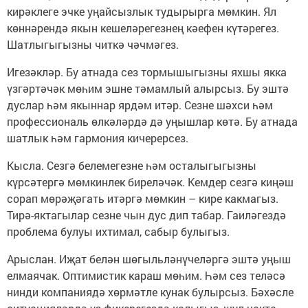
кирәклеге эчке уңайсызлык тудырырга мөмкин. Ял
көннәрендә якын кешеләрегезнең кәефен күтәрегез.
Шатлыгыгызны читкә чәчмәгез.
Игезәкләр. Бу атнада сез тормышыгызны яхшы якка
үзгәртәчәк мөһим эшне тәмамлый алырсыз. Бу эштә
дуслар һәм якыннар ярдәм итәр. Сезне шәхси һәм
профессиональ өлкәләрдә дә уңышлар көтә. Бу атнада
шатлык һәм гармония кичерерсез.
Кысла. Сезгә белемегезне һәм осталыгыгызны
күрсәтергә мөмкинлек биреләчәк. Кемдер сезгә киңәш
сорап мөрәҗәгать итәргә мөмкин – кире какмагыз.
Тирә-яктагылар сезне чын дус дип табар. Гаиләгездә
проблема булуы ихтимал, сабыр булыгыз.
Арыслан. Иҗат белән шөгыльләнүчеләргә эштә уңыш
елмаячак. Оптимистик караш мөһим. Һәм сез теләсә
нинди компаниядә хөрмәтле кунак булырсыз. Бәхәсле