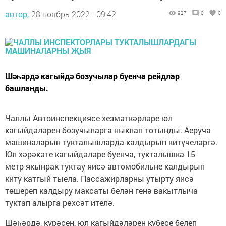
автор,
28 ноябрь 2022 - 09:42
927
0
0
Шәһәрдә кагыйдә бозучылар буенча рейдлар
башланды.
Чаллы Автоинспекциясе хезмәткәрләре юл
кагыйдәләрен бозучыларга ныклап тотынды. Аеруча
машиналарын тукталышларда калдырып китүчеләргә.
Юл хәрәкәте кагыйдәләре буенча, тукталышка 15
метр якынрак туктау яисә автомобильне калдырып
китү катгый тыела. Пассажирларны утырту яисә
төшереп калдыру максаты белән генә вакытлыча
туктап алырга рөхсәт ителә.
Шәһәрдә, күрәсең, юл кагыйдәләрен күбесе белеп