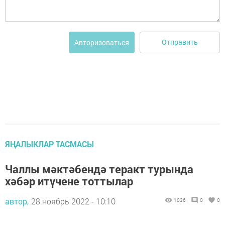
Отправить
Авторизоваться
ЯҢАЛЫКЛАР ТАСМАСЫ
Чаллы мәктәбендә теракт турында
хәбәр итүчене тоттылар
автор,
28 ноябрь 2022 - 10:10
1036
0
0