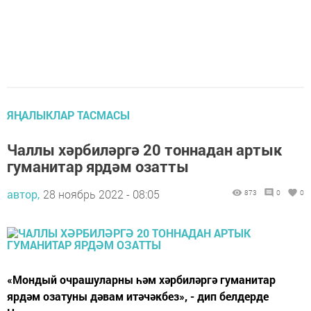
ЯҢАЛЫКЛАР ТАСМАСЫ
Чаллы хәрбиләргә 20 тоннадан артык
гуманитар ярдәм озатты
автор,
28 ноябрь 2022 - 08:05
873
0
0
«Мондый очрашуларны һәм хәрбиләргә гуманитар
ярдәм озатуны дәвам итәчәкбез», - дип белдерде