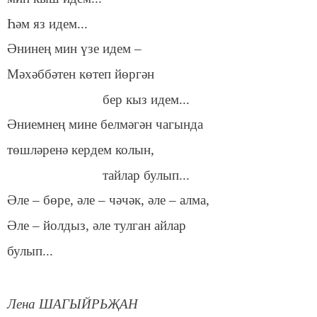
Һәм яз идем...
Әнинең мин үзе идем –
Мәхәббәтен көтеп йөргән
бер кыз идем...
Әниемнең мине белмәгән чагында
төшләренә кердем колын,
тайлар булып...
Әле – бөре, әле – чәчәк, әле – алма,
Әле – йолдыз, әле тулган айлар
булып...
Лена ШАГЫЙРЬҖАН