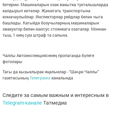
бетерми. Машиналарын озак вакытка тукталышларда
калдырып китәләр. Җәмәгать транспортына
комачаулыйлар. Инспекторлар рейдлар белән чыга
башлады. Кагыйдә бозучыларның машиналарын
эвакуатор белән махсус стоянкага озаталар. Моннан
тыш, 1 мең сум штраф та салына.
Чаллы Автоинспекциясенең пропаганда бүлеге
фотолары
Тагы да кызыклырак яңалыклар - "Шәһри Чаллы"
газетасының
Телеграмм
каналында
Следите за самым важным и интересным в
Telegram-канале
Татмедиа