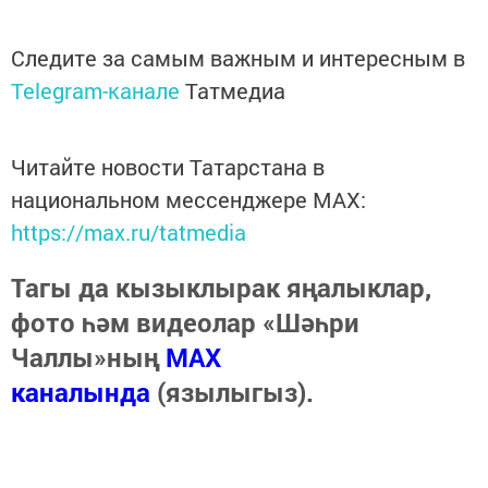
Следите за самым важным и интересным в
Telegram-канале
Татмедиа
Читайте новости Татарстана в
национальном мессенджере MАХ:
https://max.ru/tatmedia
Тагы да кызыклырак яңалыклар,
фото һәм видеолар «Шәһри
Чаллы»ның
MAX
каналында
(язылыгыз).