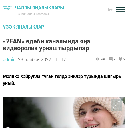
ЧАЛЛЫ ЯҢАЛЫКЛАРЫ
16+
"Шәһри Чаллы" газетасы
ҮЗӘК ЯҢАЛЫКЛАР
«2FAN» әдәби каналында яңа
видеоролик урнаштырдылар
admin,
28 ноябрь 2022 - 11:17
928
0
0
Мәликә Хәйрулла туган телдә әниләр турында шигырь
укый.