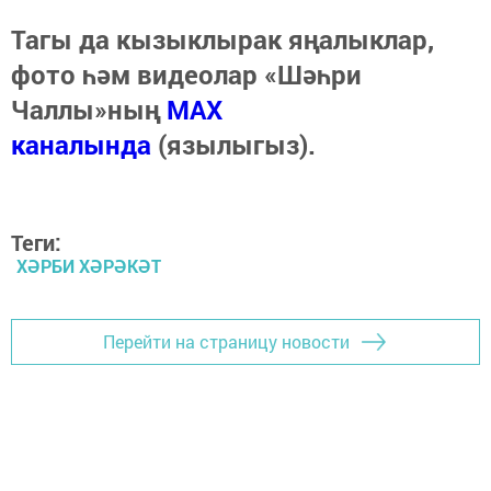
Тагы да кызыклырак яңалыклар,
фото һәм видеолар «Шәһри
Чаллы»ның
MAX
каналында
(язылыгыз).
Теги:
ХӘРБИ ХӘРӘКӘТ
Перейти на страницу новости