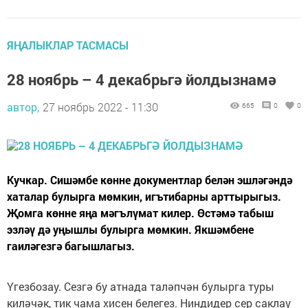
ЯҢАЛЫКЛАР ТАСМАСЫ
28 ноябрь – 4 декабрьгә йолдызнамә
автор,
27 ноябрь 2022 - 11:30
665
0
0
Кучкар. Сишәмбе көнне документлар белән эшләгәндә
хаталар булырга мөмкин, игътибарны арттырыгыз.
Җомга көнне яңа мәгълүмат килер. Өстәмә табыш
эзләү дә уңышлы булырга мөмкин. Якшәмбене
гаиләгезгә багышлагыз.
Үгезбозау. Сезгә бу атнада таләпчән булырга туры
киләчәк, тик чама хисен белегез. Ниндидер сер саклау