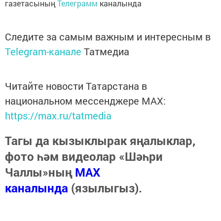
газетасының
Телеграмм
каналында
Следите за самым важным и интересным в
Telegram-канале
Татмедиа
Читайте новости Татарстана в
национальном мессенджере MАХ:
https://max.ru/tatmedia
Тагы да кызыклырак яңалыклар,
фото һәм видеолар «Шәһри
Чаллы»ның
MAX
каналында
(язылыгыз).