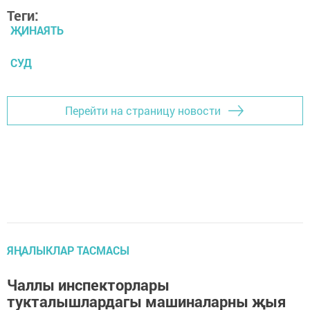
Теги:
ҖИНАЯТЬ
СУД
Перейти на страницу новости
ЯҢАЛЫКЛАР ТАСМАСЫ
Чаллы инспекторлары
тукталышлардагы машиналарны җыя