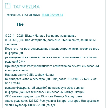
Телефон АО «ТАТМЕДИА»:
(843) 222 09 84
16+
© 2011 - 2026. Шәһри Чаллы. Все права защищены.
© ТАТМЕДИА. Все материалы, размещенные на сайте, защищены
законом.
Перепечатка, воспроизведение и распространение в любом объеме
информации,
размещенной на сайте, возможна только с письменного согласия
редакций СМИ.
При поддержке Республиканского агентства по печати и массовым
коммуникациям.
Наименование СМИ: Шəhри Чаллы
№ свидетельства о регистрации СМИ, дата: ЭЛ № ФС 77-67912 от
06.12.2016
выдано Федеральной службой по надзору в сфере связи,
информационных технологий и массовых коммуникаций
ФИО главного редактора: Юсупова Резида Махмутовна
Адрес редакции: 423827, Республика Татарстан, город Набережные
Челны, бульвар Юных Ленинцев, д.9