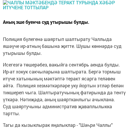
Аның эше буенча суд утырышы булды.
Полиция бүлегенә шаяртып шалтырату Чаллыда
яшәүче ир-атның башына җитте. Шушы көннәрдә суд
утырышы булды.
Исегезгә төшерәбез, вакыйга сентябрь аенда булды.
Ир-ат хокук сакчыларына шалтырата. Бергә тормыш
итүче хатынының мәктәптә теракт ясарга теләвен
әйтә. Полиция хезмәткәрләре уку йортын этләр белән
тикшереп чыга. Шалтыратучының фатирында да тентү
үткәрә. Нәтиҗәдә, аның шаяртканлыгы ачыклана.
Суд шаяртучыны административ җаваплылыкка
тартты.
Тагы да кызыклырак яңалыклар - "Шәһри Чаллы"