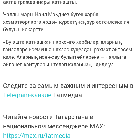
актив гражданнары катнашты.
Чаллы мэры Наил Мәһдиев бүген хәрби
хезмәткәрләргә ярдәм күрсәтүнең зур өстенлеккә ия
булуын искәртте.
«Бу эштә катнашкан һәркемгә хәрбиләр, аларның
гаиләләре исеменнән ихлас күңелдән рәхмәт әйтәсем
килә. Аларның исән-сау булып өйләренә – Чаллыга
әйләнеп кайтуларын теләп калабыз», - диде ул.
Следите за самым важным и интересным в
Telegram-канале
Татмедиа
Читайте новости Татарстана в
национальном мессенджере MАХ:
https://max.ru/tatmedia