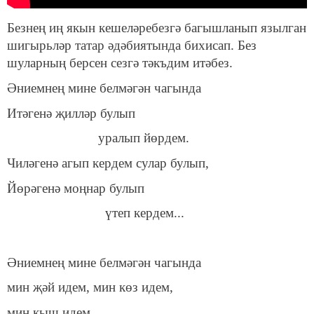
Безнең иң якын кешеләребезгә багышланып язылган
шигырьләр татар әдәбиятында бихисап. Без
шуларның берсен сезгә тәкъдим итәбез.
Әниемнең мине белмәгән чагында
Итәгенә җилләр булып
уралып йөрдем.
Чиләгенә агып кердем сулар булып,
Йөрәгенә моңнар булып
үтеп кердем...
Әниемнең мине белмәгән чагында
мин җәй идем, мин көз идем,
мин кыш идем...