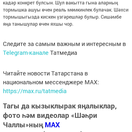
кадәр конкрет булсын. Шул вакытта гына аларның
тормышка ашуы өчен реаль мөмкинлек булачак. Шәхси
тормышыгызда кискен үзгәрешләр булыр. Сишәмбе
яңа танышулар өчен яхшы чор.
Следите за самым важным и интересным в
Telegram-канале
Татмедиа
Читайте новости Татарстана в
национальном мессенджере MАХ:
https://max.ru/tatmedia
Тагы да кызыклырак яңалыклар,
фото һәм видеолар «Шәһри
Чаллы»ның
MAX