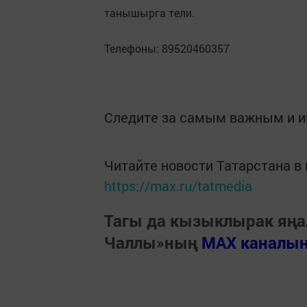
танышырга тели.
Телефоны: 89520460357
Следите за самым важным и 
Читайте новости Татарстана 
https://max.ru/tatmedia
Тагы да кызыклырак яңа
Чаллы»ның
MAX каналы