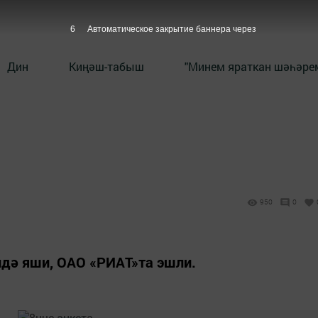
5
Автоматическое закрытие баннера через
Дин
Киңәш-табыш
"Минем яраткан шәһәрем
950
0
ндә яши, ОАО «РИАТ»та эшли.