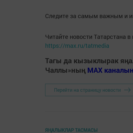
Следите за самым важным и 
Читайте новости Татарстана 
https://max.ru/tatmedia
Тагы да кызыклырак яңа
Чаллы»ның
MAX каналы
Перейти на страницу новости
ЯҢАЛЫКЛАР ТАСМАСЫ