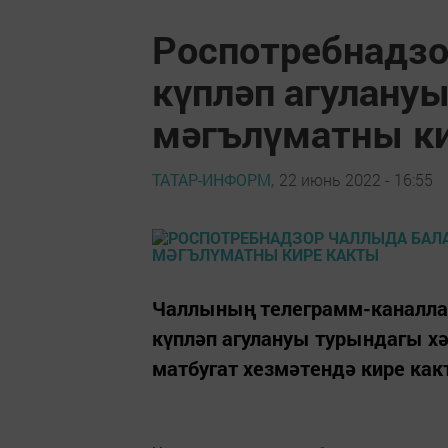
Роспотребнадз
күпләп агулану
мәгълүматны к
ТАТАР-ИНФОРМ,
22 июнь 2022 - 16:55
Чаллының телеграмм-каналла
күпләп агулануы турындагы хә
матбугат хезмәтендә кире как