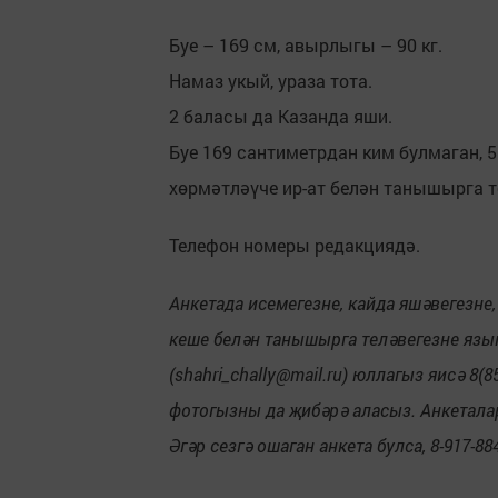
Буе – 169 см, авырлыгы – 90 кг.
Намаз укый, ураза тота.
2 баласы да Казанда яши.
Буе 169 сантиметрдан ким булмаган, 5
хөрмәтләүче ир-ат белән танышырга т
Телефон номеры редакциядә.
Анкетада исемегезне, кайда яшәвегезне,
кеше белән танышырга теләвегезне язы
(shahri_chally@mail.ru) юллагыз яисә 8
фотогызны да җибәрә аласыз. Анкетала
Әгәр сезгә ошаган анкета булса, 8-917-