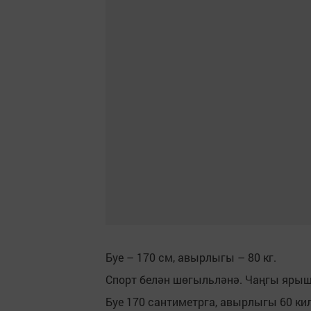
Буе – 170 см, авырлыгы – 80 кг.
Спорт белән шөгыльләнә. Чаңгы яры
Буе 170 сантиметрга, авырлыгы 60 ки