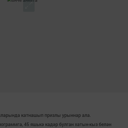
шларында катнашып призлы урыннар ала.
лограммга, 45 яшькә кадәр булган хатын-кыз белән