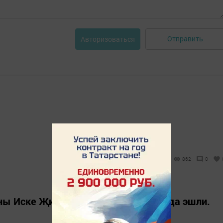
Отправить
Авторизоваться
862
0
оны Иске Җирекле авылыннан, кафеда эшли.