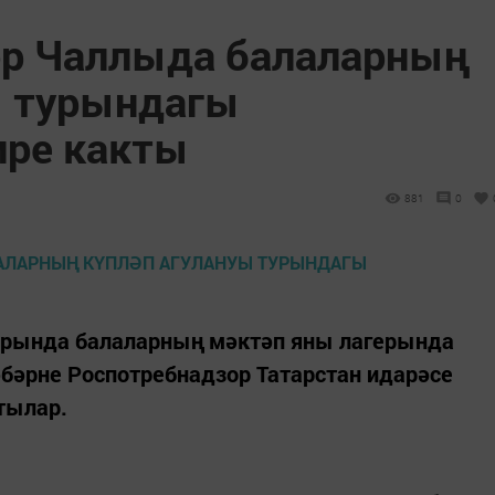
ор Чаллыда балаларның
ы турындагы
ире какты
881
0
рында балаларның мәктәп яны лагерында
бәрне Роспотребнадзор Татарстан идарәсе
тылар.