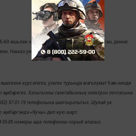
5-60 яшьлек эшлекле, начар гадәтләре булмаган, динне
ели. Намаз укыса, тагын да яхшы.
 яшегезне күрсәтегез, үзегез турында мәгълүмат һәм нинди
п җибәрегез. Хатыгызны газетабызның электрон почтасына
(8552) 57-01-19 телефонына шалтыратыгыз. Шулай ук
р җибәргәндә «Яучы» дип кую шарт.
884-55-85 номеры аша телефонны сорый аласыз.