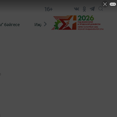
16+
" бәйгесе
Иҗат
Реклама
Онлайн язы
0