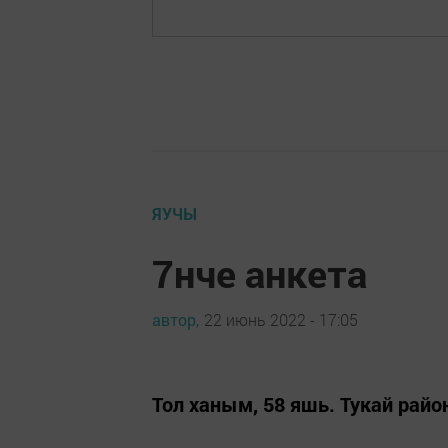
ЯУЧЫ
7нче анкета
автор,
22 июнь 2022 - 17:05
Тол ханым, 58 яшь. Тукай рай