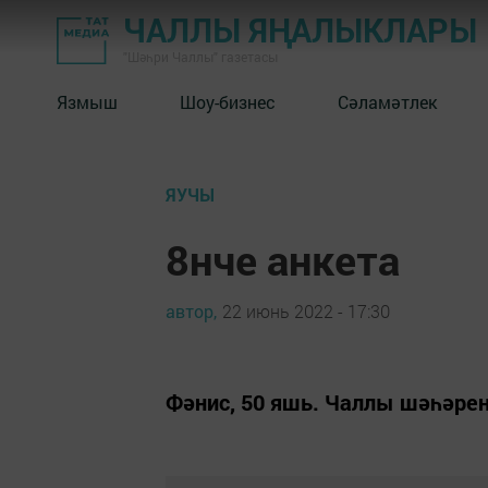
ЧАЛЛЫ ЯҢАЛЫКЛАРЫ
"Шәһри Чаллы" газетасы
Язмыш
Шоу-бизнес
Сәламәтлек
ЯУЧЫ
8нче анкета
автор,
22 июнь 2022 - 17:30
Фәнис, 50 яшь. Чаллы шәһәре