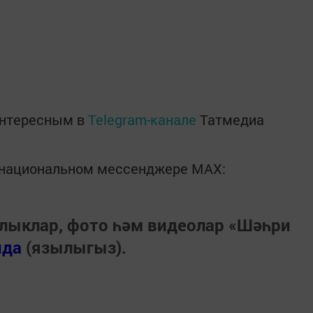
интересным в
Telegram-канале
Татмедиа
в национальном мессенджере MАХ:
лыклар, фото һәм видеолар «Шәһри
нда
(язылыгыз).