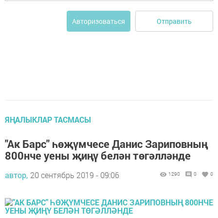
Отправить
Авторизоваться
ЯҢАЛЫКЛАР ТАСМАСЫ
"Ак Барс" һөҗүмчесе Данис Зариповның
800нче уены җиңү белән төгәлләнде
автор,
20 сентябрь 2019 - 09:06
1290
0
0