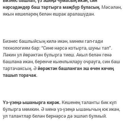
Бизнес башлап, үз эшеңә чумасың икән, син
нәрсәдәндер баш тартырга мәҗбүр буласың
. Мәсәлән,
якын кешеләрең белән ешрак аралашудан.
Бизнес башлыйсың килә икән, минем гап-гади
технологиям бар: “Сине нәрсә котырта, шуны тап”.
Ләкин ул йөрәктән булырга тиеш. Акыл белән генә
башлана икән, беренче кыенлыклару очрауга, син баш
тартачаксың. Ә
йөрәктән башланган эш өчен көчең
ташып торачак
.
Үз-үзеңә ышанырга кирәк.
Кешенең таланты бик күп
булырга мөмкин. Ә менә үз-үзеңә ышанычың юк икән,
ул талантлар белән бернәрсә дә эшләп булмый.