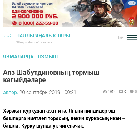
ЧАЛЛЫ ЯҢАЛЫКЛАРЫ
16+
"Шәһри Чаллы" газетасы
ЯЗМАЛАРДА - ЯЗМЫШ
Аяз Шабутдиновның тормыш
кагыйдәләре
автор,
20 сентябрь 2019 - 09:21
1674
0
0
Хәрәкәт куркудан азат итә. Ягъни ниндидер эш
башларга ниятләп торасың, ләкин куркасың икән –
башла. Курку шунда ук чигенәчәк.