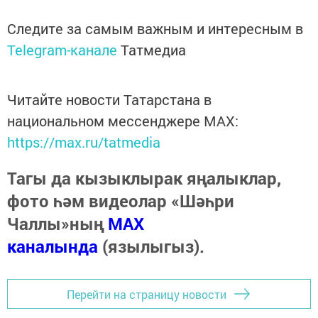
Следите за самым важным и интересным в
Telegram-канале
Татмедиа
Читайте новости Татарстана в
национальном мессенджере MАХ:
https://max.ru/tatmedia
Тагы да кызыклырак яңалыклар,
фото һәм видеолар «Шәһри
Чаллы»ның
MAX
каналында
(язылыгыз).
Перейти на страницу новости