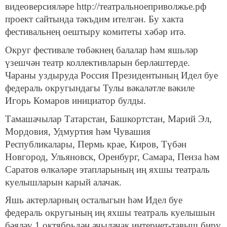
видеоверсияләре http://театральноеприволжье.рф
проект сайтында тәкъдим ителгән. Бу хакта
фестивальнең оештыру комитеты хәбәр итә.
Округ фестивале төбәкнең балалар һәм яшьләр
үзешчән театр коллективларын берләштерде.
Чараны уздыруда Россия Президентының Идел буе
федераль округындагы Тулы вәкаләтле вәкиле
Игорь Комаров инициатор булды.
Тамашачылар Татарстан, Башкортстан, Марий Эл,
Мордовия, Удмуртия һәм Чувашия
Республикалары, Пермь крае, Киров, Түбән
Новгород, Ульяновск, Оренбург, Самара, Пенза һәм
Саратов өлкәләре этапларының иң яхшы театраль
куелышларын карый алачак.
Яшь актерларның осталыгын һәм Идел буе
федераль округының иң яхшы театраль куелышын
бәяләү 1 октябрьдән ачылачак интернет-тавыш бирү