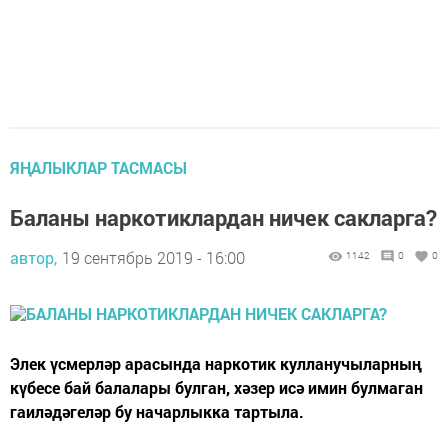
ЯҢАЛЫКЛАР ТАСМАСЫ
Баланы наркотиклардан ничек сакларга?
автор,
19 сентябрь 2019 - 16:00
1142
0
0
Элек үсмерләр арасында наркотик кулланучыларның
күбесе бай балалары булган, хәзер исә имин булмаган
гаиләдәгеләр бу начарлыкка тартыла.