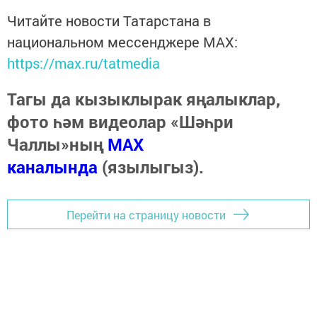
Читайте новости Татарстана в
национальном мессенджере MАХ:
https://max.ru/tatmedia
Тагы да кызыклырак яңалыклар,
фото һәм видеолар «Шәһри
Чаллы»ның
MAX
каналында
(язылыгыз).
Перейти на страницу новости