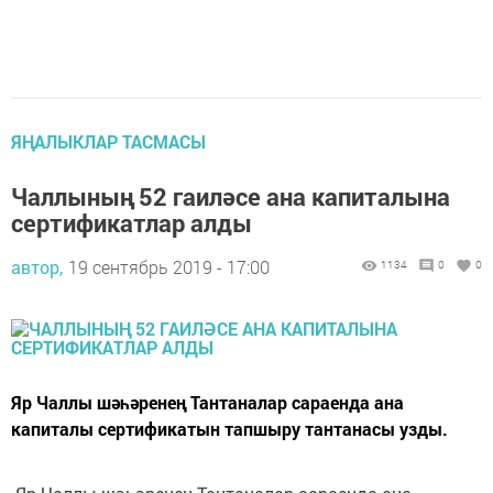
ЯҢАЛЫКЛАР ТАСМАСЫ
Чаллының 52 гаиләсе ана капиталына
сертификатлар алды
автор,
19 сентябрь 2019 - 17:00
1134
0
0
Яр Чаллы шәһәренең Тантаналар сараенда ана
капиталы сертификатын тапшыру тантанасы узды.