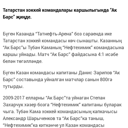
Татарстан хоккей командалары каршылыгында “Ак
Барс” җиңде.
Бүген Казанда “Татнефть-Арена” боз сараенда ике
Татарстан хоккей командасы көч сынашты. Казанның
“Ак Барс”ы Түбән Каманың “Нефтехимик” командасына
каршы уйнады. Матч “Ак Барс” файдасына 4:1 исәбе
белән төгәлләнде.
Бүген Казан командасы капитаны Данис Зарипов “Ак
Барс” составында уйналган матчлар санын 800гә
тутырды.
2009-2017 елларны “Ак Барс”та уйнаган Степан
Захарчук хәзер бозга “Нефтехимик” капитаны буларак
чыга. Түбән Кама хоккей командасының капкачысы
Александр Шарыченков та “Ак Барс”ка таныш,
“Нефтехимик”ка киткәнче ул Казан командасы