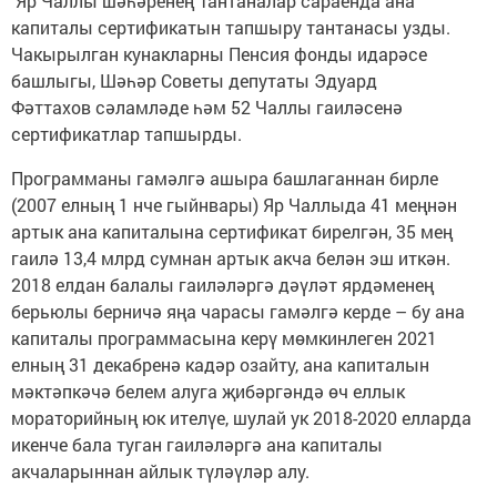
Яр Чаллы шәһәренең Тантаналар сараенда ана
капиталы сертификатын тапшыру тантанасы узды.
Чакырылган кунакларны Пенсия фонды идарәсе
башлыгы, Шәһәр Советы депутаты Эдуард
Фәттахов сәламләде һәм 52 Чаллы гаиләсенә
сертификатлар тапшырды.
Программаны гамәлгә ашыра башлаганнан бирле
(2007 елның 1 нче гыйнвары) Яр Чаллыда 41 меңнән
артык ана капиталына сертификат бирелгән, 35 мең
гаилә 13,4 млрд сумнан артык акча белән эш иткән.
2018 елдан балалы гаиләләргә дәүләт ярдәменең
берьюлы берничә яңа чарасы гамәлгә керде – бу ана
капиталы программасына керү мөмкинлеген 2021
елның 31 декабренә кадәр озайту, ана капиталын
мәктәпкәчә белем алуга җибәргәндә өч еллык
мораторийның юк ителүе, шулай ук 2018-2020 елларда
икенче бала туган гаиләләргә ана капиталы
акчаларыннан айлык түләүләр алу.