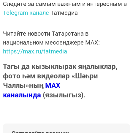
Следите за самым важным и интересным в
Telegram-канале
Татмедиа
Читайте новости Татарстана в
национальном мессенджере MАХ:
https://max.ru/tatmedia
Тагы да кызыклырак яңалыклар,
фото һәм видеолар «Шәһри
Чаллы»ның
MAX
каналында
(язылыгыз).