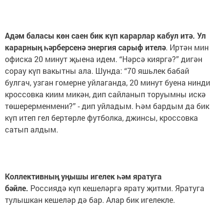
Адәм баласы көн саен бик күп карарлар кабул итә. Ул
карарның һәрберсенә энергия сарыф ителә
. Иртән мин
офиска 20 минут җыена идем. “Нәрсә кияргә?” дигән
сорау күп вакытны ала. Шунда: “70 яшьлек бабай
булгач, узган гомерне уйлаганда, 20 минут буена нинди
кроссовка киим микән, дип сайланып торуымны искә
төшерерменмени?” - дип уйладым. Һәм бардым да бик
күп итеп гел бертөрле футболка, джинсы, кроссовка
сатып алдым.
Коллективның уңышы игелек һәм яратуга
бәйле.
Россиядә күп кешеләргә ярату җитми. Яратуга
тулышкан кешеләр дә бар. Алар бик игелекле.