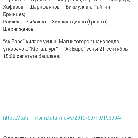
Хафизов – Шәрифьянов – Бикмуллин, Пайгин –
Брынцев;
Райкел – Рыбаков – Хисаметдинов (Грошев),
Шәрипҗанов.
“Ак Барс” киләсе уенын Магнитогорск шәһәрендә
үткәрәчәк. “Металлург” – “Ак Барс” уены 21 сентябрь
15:00 сәгатьтә башлана.
https://tatar-inform.tatar/news/2019/09/19/193904/