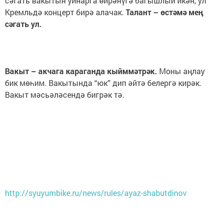
сәгать вакытын уйнарга өйрәнүгә багышлый икән, ул
Кремльдә концерт бирә алачак.
Талант – өстәмә мең
сәгать ул.
Вакыт – акчага караганда кыйммәтрәк.
Моны аңлау
бик мөһим. Вакытында “юк” дип әйтә белергә кирәк.
Вакыт мәсьәләсендә бигрәк тә.
http://syuyumbike.ru/news/rules/ayaz-shabutdinov