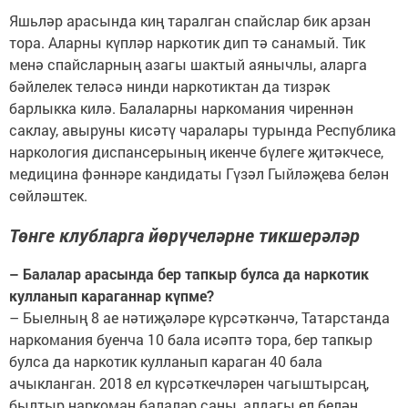
Яшьләр арасында киң таралган спайслар бик арзан
тора. Аларны күпләр наркотик дип тә санамый. Тик
менә спайсларның азагы шактый аянычлы, аларга
бәйлелек теләсә нинди наркотиктан да тизрәк
барлыкка килә. Балаларны наркомания чиреннән
саклау, авыруны кисәтү чаралары турында Республика
наркология диспансерының икенче бүлеге җитәкчесе,
медицина фәннәре кандидаты Гүзәл Гыйләҗева белән
сөйләштек.
Төнге клубларга йөрүчеләрне тикшерәләр
– Балалар арасында бер тапкыр булса да наркотик
кулланып караганнар күпме?
– Быелның 8 ае нәтиҗәләре күрсәткәнчә, Татарстанда
наркомания буенча 10 бала исәптә тора, бер тапкыр
булса да наркотик кулланып караган 40 бала
ачыкланган. 2018 ел күрсәткечләрен чагыштырсаң,
былтыр наркоман балалар саны, алдагы ел белән