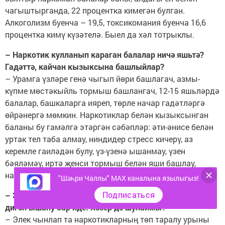
чагыштырганда, 22 процентка кимегән булган.
Алкоголизм буенча – 19,5, токсикомания буенча 16,6
процентка кимү күзәтелә. Быел да хәл тотрыклы.
– Наркотик кулланып караган балалар ничә яшьтә?
Гадәттә, кайчан кызыксына башлыйлар?
– Урамга үзләре генә чыгып йөри башлагач, азмы-
күпме мөстәкыйль тормыш башлангач, 12-15 яшьләрдә
балалар, башкаларга ияреп, төрле начар гадәтләргә
өйрәнергә мөмкин. Наркотиклар белән кызыксынган
баланы бу гамәлгә этәргән сәбәп­ләр: әти-әнисе белән
уртак тел таба алмау, ниндидер стресс кичерү, аз
керемле гаиләдән булу, үз-­үзенә ышанмау, үзен
бәяләмәү, иртә ­җенси тормыш белән яши башлау,
наркоманнар белән аралашу.
"Шәһри Чаллы" MAX каналына язылыгыз!
Подписаться
– Элек наркоманнар төнге клуб­ларда җыелып яталар
дигән ышану бар иде. Хәзер дә шулаймы?
– Элек чынлап та наркотикларның төп таралу урыны