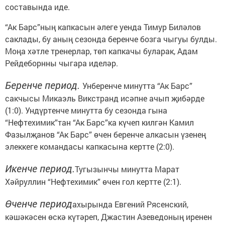
составында иде.
“Ак Барс”ның капкасын әлеге уенда Тимур Биләлов
саклады, бу аның сезонда беренче бозга чыгуы булды.
Моңа хәтле тренерлар, төп капкачы буларак, Адам
Рейдеборнны чыгара иделәр.
Беренче период.
Унберенче минутта “Ак Барс”
сакчысы Микаэль Викстранд исәпне ачып җибәрде
(1:0). Ундүртенче минутта бу сезонда гына
“Нефтехимик”тан “Ак Барс”ка күчеп килгән Камил
Фазылҗанов “Ак Барс” өчен беренче алкасын үзенең
элеккеге командасы капкасына кертте (2:0).
Икенче период.
Тугызынчы минутта Марат
Хәйруллин “Нефтехимик” өчен гол кертте (2:1).
Өченче период
ахырында Евгений Рясенский,
кәшәкәсен өскә күтәреп, Джастин Азеведоның иренен