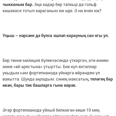
чыкканым бар.
Аңа кадәр бер тапкыр да гольф
кәшәкәсе тотып караганым юк иде. Ә ни өчен юк?
Уңыш – нәрсәне дә булса эшләп карауның сан ягы ул.
Бер төнне милиция бүлекчәсендә үткәргәч, әти-әнием
мине «өй арестына» утыртты. Бик күп китаплар
укыдым һәм фортепианода уйнарга өйрәндем ул
вакытта. Шунда аңладым: синең максатың,
теләгең бар
икән, бары тик башларга гына кирәк.
Әгәр фортепианода уйный белмәгән кеше 10 мең