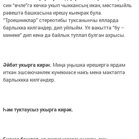
син “өчле”гә көчкә укып чыккансың икән, мөстәкыйль
рәвештә башкасына ирешү кыенрак була.
“Троешниклар” стереотибы туксанынчы елларда
барлыкка килгәндер, дип уйлыйм. Ул вакытта “бу –
минеке” дип кенә дә байлык туплап булган ахрысы.
Әйбәт укырга кирә
к. Миңа уңышка ирешергә ярдәм
иткән эшсөючәнлек күнекмәсе нәкъ менә мәктәптә
барлыккка килгәндер.
Һәм туктаусыз укырга кирәк.