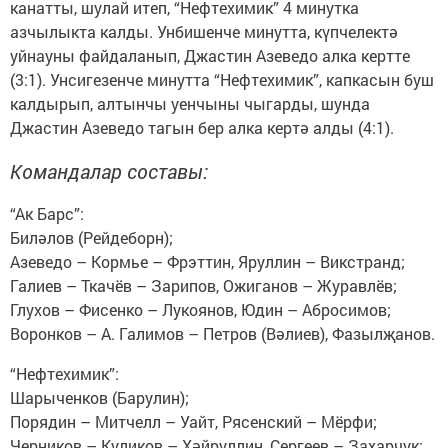
канатты, шулай итеп, “Нефтехимик” 4 минутка
азчылыкта калды. Унбишенче минутта, күпчелектә
уйнауны файдаланып, Джастин Азеведо алка кертте
(3:1). Унсигезенче минутта “Нефтехимик”, капкасын буш
калдырып, алтынчы уенчыны чыгарды, шунда
Джастин Азеведо тагын бер алка кертә алды (4:1).
Командалар составы:
“Ак Барс”:
Биләлов (Рейдеборн);
Азеведо – Кормье – Фрэттин, Яруллин – Викстранд;
Галиев – Ткачёв – Зарипов, Ожиганов – Журавлёв;
Глухов – Фисенко – Лукоянов, Юдин – Абросимов;
Воронков – А. Галимов – Петров (Вәлиев), Фазылҗанов.
“Нефтехимик”:
Шарыченков (Барулин);
Порядин – Митчелл – Уайт, Рясенский – Мёрфи;
Черников – Куликов – Хәйруллин, Сергеев – Захарчук;