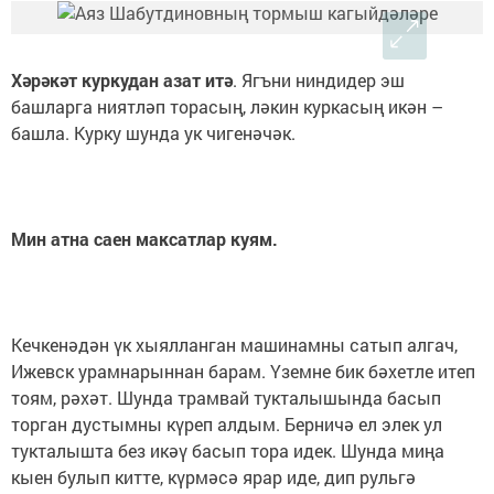
Хәрәкәт куркудан азат итә
. Ягъни ниндидер эш
башларга ниятләп торасың, ләкин куркасың икән –
башла. Курку шунда ук чигенәчәк.
Мин атна саен максатлар куям.
Кечкенәдән үк хыялланган машинамны сатып алгач,
Ижевск урамнарыннан барам. Үземне бик бәхетле итеп
тоям, рәхәт. Шунда трамвай тукталышында басып
торган дустымны күреп алдым. Берничә ел элек ул
тукталышта без икәү басып тора идек. Шунда миңа
кыен булып китте, күрмәсә ярар иде, дип рульгә