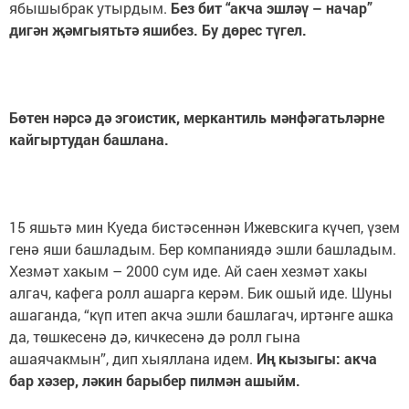
ябышыбрак утырдым.
Без бит “акча эшләү – начар”
дигән җәмгыятьтә яшибез. Бу дөрес түгел.
Бөтен нәрсә дә эгоистик, меркантиль мәнфәгатьләрне
кайгыртудан башлана.
15 яшьтә мин Куеда бистәсеннән Ижевскига күчеп, үзем
генә яши башладым. Бер компаниядә эшли башладым.
Хезмәт хакым – 2000 сум иде. Ай саен хезмәт хакы
алгач, кафега ролл ашарга керәм. Бик ошый иде. Шуны
ашаганда, “күп итеп акча эшли башлагач, иртәнге ашка
да, төшкесенә дә, кичкесенә дә ролл гына
ашаячакмын”, дип хыяллана идем.
Иң кызыгы: акча
бар хәзер, ләкин барыбер пилмән ашыйм.