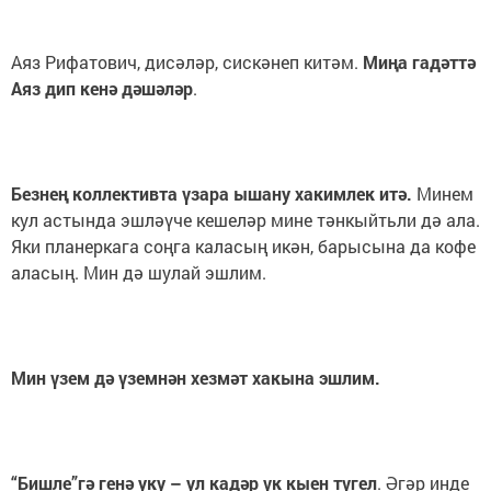
Аяз Рифатович, дисәләр, сискәнеп китәм.
Миңа гадәттә
Аяз дип кенә дәшәләр
.
Безнең коллективта үзара ышану хакимлек итә.
Минем
кул астында эшләүче кешеләр мине тәнкыйтьли дә ала.
Яки планеркага соңга каласың икән, барысына да кофе
аласың. Мин дә шулай эшлим.
Мин үзем дә үземнән хезмәт хакына эшлим.
“Бишле”гә генә уку – ул кадәр үк кыен түгел
. Әгәр инде