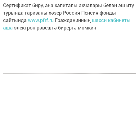
Сертификат бирү, ана капиталы акчалары белән эш итү
турында гаризаны хәзер Россия Пенсия фонды
сайтында
www.pfrf.ru
Гражданинның
шәхси кабинеты
аша
электрон рәвештә бирергә мөмкин .