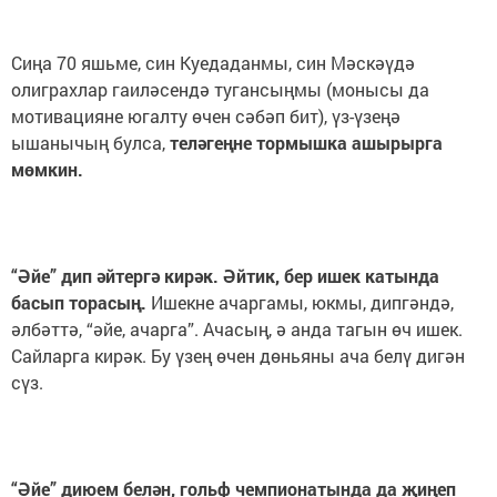
Сиңа 70 яшьме, син Куедаданмы, син Мәскәүдә
олиграхлар гаиләсендә тугансыңмы (монысы да
мотивацияне югалту өчен сәбәп бит), үз-үзеңә
ышанычың булса,
теләгеңне тормышка ашырырга
мөмкин.
“Әйе” дип әйтергә кирәк. Әйтик, бер ишек катында
басып торасың.
Ишекне ачаргамы, юкмы, дипгәндә,
әлбәттә, “әйе, ачарга”. Ачасың, ә анда тагын өч ишек.
Сайларга кирәк. Бу үзең өчен дөньяны ача белү дигән
сүз.
“Әйе” диюем белән, гольф чемпионатында да җиңеп