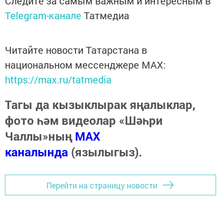
Следите за самым важным и интересным в
Telegram-канале
Татмедиа
Читайте новости Татарстана в
национальном мессенджере MАХ:
https://max.ru/tatmedia
Тагы да кызыклырак яңалыклар,
фото һәм видеолар «Шәһри
Чаллы»ның
MAX
каналында
(язылыгыз).
Перейти на страницу новости