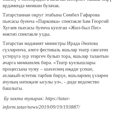
ярдәмендә мөмкин булачак.
Татарстаннан округ этабына Сөмбел Гафарова
пьесасы буенча «Парковка» спектакле һәм Георгий
Хугаев пьесасы буенча куелган «Жил-был Пес»
мәктәп спектакле узды.
Татарстан мәдәният министры Ирада Әюпова
сүзләренчә, әлеге фестиваль яшьләр театр сәнгатен
үстерүгә зур этәргеч булып тора, яшьләр талантын
ачарга мөмкинлек бирә. «Театр куелышлары
процессына чуму – шәхеснең иҗади үсеше,
әхлакый-эстетик тәрбия бирүе, яшьләрнең үзләрен
ачуның нәтиҗәле ысулы ул», - диде ведомство
башлыгы.
Бу хакта тулырак: https://tatar-
inform.tatar/news/2019/09/19/193887/