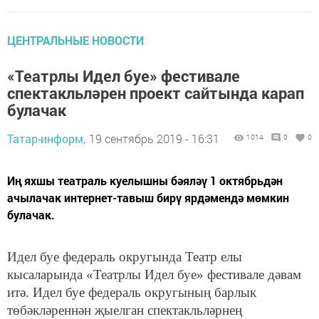
ЦЕНТРАЛЬНЫЕ НОВОСТИ
«Театрлы Идел буе» фестивале
спектакльләрен проект сайтында карап
булачак
Татар-информ,
19 сентябрь 2019 - 16:31
1014
0
0
Иң яхшы театраль куелышны бәяләү 1 октябрьдән
ачылачак интернет-тавыш бирү ярдәмендә мөмкин
булачак.
Идел буе федераль округында Театр елы
кысаларында «Театрлы Идел буе» фестивале дәвам
итә. Идел буе федераль округының барлык
төбәкләреннән җыелган спектакльләрнең