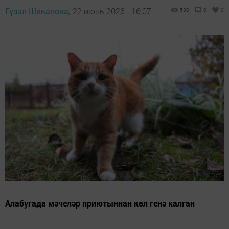
Гүзәл Шиһапова,
22 июнь 2026 - 16:07
530
0
0
Алабугада мәчеләр приютыннан көл генә калган