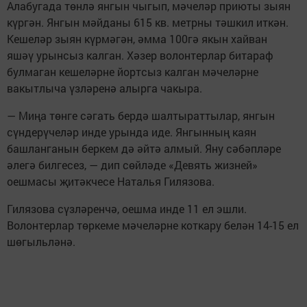
Алабугада төнлә янгын чыгып, мәчеләр приюты зыян
күргән. Янгын мәйданы 615 кв. метрны тәшкил иткән.
Кешеләр зыян күрмәгән, әмма 100гә якын хайван
яшәү урынсыз калган. Хәзер волонтерлар битараф
булмаган кешеләрне йортсыз калган мәчеләрне
вакытлыча үзләренә алырга чакыра.
— Миңа төнге сәгать бердә шалтыраттылар, янгын
сүндерүчеләр инде урында иде. Янгынның каян
башланганын беркем дә әйтә алмый. Яну сәбәпләре
әлегә билгесез, — дип сөйләде «Девять жизней»
оешмасы җитәкчесе Наталья Гилязова.
Гилязова сүзләренчә, оешма инде 11 ел эшли.
Волонтерлар төркеме мәчеләрне коткару белән 14-15 ел
шөгыльләнә.