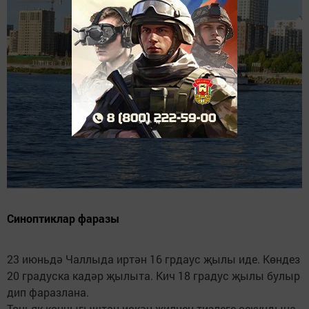
Синоптиклар фаразы
23 июньдә Чаллыда иртән 16 грдаус җылы иде. Көндез
20 градуска кадәр җылыта. Кич 18 градус җылы булыр
дип фаразлана.
Төньяк-көнчыгыштан искән җилнең тизлеге секундына