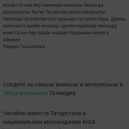
искәртте һәм бер сөенечле яңалыгы белән дә
уртаклашты. Бүген Татарстан китап нәшрияты
Чаллыда үз кибетен ачу турында сүз алып бара. Димәк,
киләчәктә әдәби кичәләр, презентацияләр оештыру
өчен тагын бер әдәби мәйдан барлыкка килергә
мөмкин.
Ризидә Гасыймова
Следите за самым важным и интересным в
Telegram-канале
Татмедиа
Читайте новости Татарстана в
национальном мессенджере MАХ: