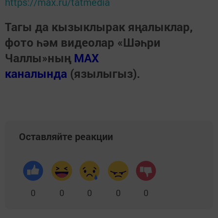
https://max.ru/tatmedia
Тагы да кызыклырак яңалыклар,
фото һәм видеолар «Шәһри
Чаллы»ның
MAX
каналында
(язылыгыз).
Оставляйте реакции
0
0
0
0
0