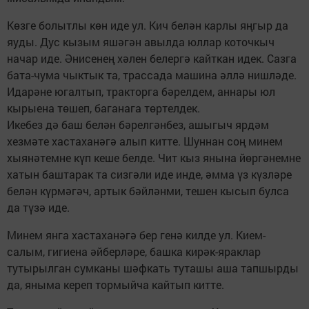
Көзге болытлы көн иде ул. Кич белән карлы яңгыр да
яуды. Дус кызым яшәгән авылда юллар коточкыч
начар иде. Әнисенең хәлен белергә кайткан идек. Сазга
бата-чума чыктык та, трассада машина әллә нишләде.
Идарәне югалтып, тракторга бәрелдем, аннары юл
кырыена төшеп, баганага төртелдек.
Икебез дә баш белән бәрелгәнбез, ашыгыч ярдәм
хезмәте хастаханәгә алып китте. Шуннан соң минем
хыянәтемне күп кеше белде. Чит кыз янына йөргәнемне
хатын баштарак та сизгәли иде инде, әмма үз күзләре
белән күрмәгәч, артык бәйләнми, тешен кысып булса
да түзә иде.
Минем янга хастаханәгә бер генә килде ул. Кием-
салым, гигиена әйберләре, башка кирәк-яраклар
тутырылган сумканы шәфкать туташы аша тапшырды
да, яныма кереп тормыйча кайтып китте.