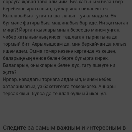
сорауга җавап таба алмыйм. Без хатыным белән бер-
беребезне яратышып, туйлар ясап өйләнештек.
Кызларыбыз тугач та шатланып туя алмадым. Өч
бүлмәле фатирыбыз, машинабыз бар иде. Ни җитмәгән
миңа?! Йөргән кызларымның берсе дә минем уңган,
чибәр хатынымның кисеп ташлаган тырнагына да
тормый бит. Аерылышсам да, мин беркайчан да ялгыз
яшәмәдем. Әмма гомер көзенә кергәндә үз кешең,
баларыңның әнисе белән бергә булырга кирәк.
Балаларың, оныкларың белән дус, тату яшәүгә ни
җитә?
Ирләр, һавадагы торнага алданып, минем кебек
хаталанмагыз, үз бәхетегезгә төкермәгез. Аннары
терсәк якын булса да тешләп булмый икән ул.
Следите за самым важным и интересным в