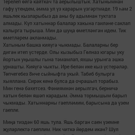
Терелеп өйгә кайткач та аерылыштык. Хатынымнан
гафу үтендем, әмма ул үз карарын үзгәртмәде. 19 һәм 2
яшьлек кызларыбыз да аны бу адымнан туктата
алмады. Күп хатыннар балалар хакына гаиләне саклап
калырга тырыша. Мин дә шуңа өметләнгән идем. Тик
өметләрем акланмады.
Хатыным башка кияүгә чыкмады. Балаларны бер
дигән итеп үстерде. Олы кызыбыз Гөлназ югары уку
йортын уңышлы гына тәмамлап, яхшы урынга эшкә
урнашты. Кияүгә чыкты. Ире белән ике кыз үстерәләр.
Төпчегебез 8нче сыйныфта укый. Табиб булырга
хыяллана. Сирәк кенә булса да очрашып торабыз.
Мин генә бәхетсез. Фәниямнән аерылгач, берничә
хатын белән яшәп карадым. Әмма тормышым барып
чыкмады. Хатыннарны гаепләмим, барысына да үзем
гаепле.
Миңа тиздән 60 яшь тула. Яшь барган саен үземне
җүләрлектә гаеплим. Ник читкә йөрдем икән? Шул