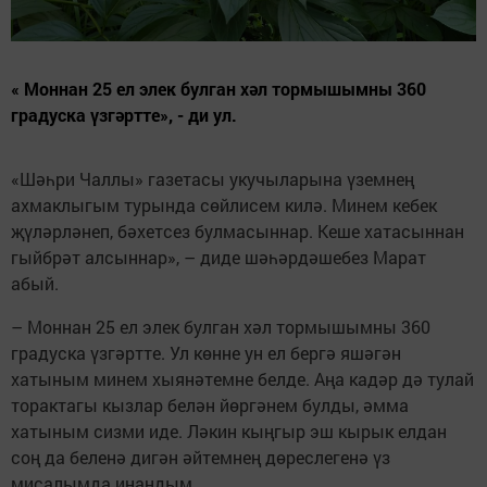
« Моннан 25 ел элек булган хәл тормышымны 360
градуска үзгәртте», - ди ул.
«Шәһри Чаллы» газетасы укучыларына үземнең
ахмаклыгым турында сөйлисем килә. Минем кебек
җүләрләнеп, бәхетсез булмасыннар. Кеше хатасыннан
гыйбрәт алсыннар», – диде шәһәрдәшебез Марат
абый.
– Моннан 25 ел элек булган хәл тормышымны 360
градуска үзгәртте. Ул көнне ун ел бергә яшәгән
хатыным минем хыянәтемне белде. Аңа кадәр дә тулай
торактагы кызлар белән йөргәнем булды, әмма
хатыным сизми иде. Ләкин кыңгыр эш кырык елдан
соң да беленә дигән әйтемнең дөреслегенә үз
мисалымда инандым.