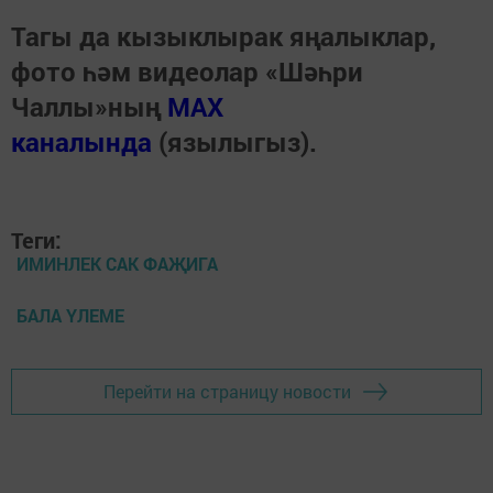
Тагы да кызыклырак яңалыклар,
фото һәм видеолар «Шәһри
Чаллы»ның
MAX
каналында
(язылыгыз).
Теги:
ИМИНЛЕК САК ФАҖИГА
БАЛА ҮЛЕМЕ
Перейти на страницу новости