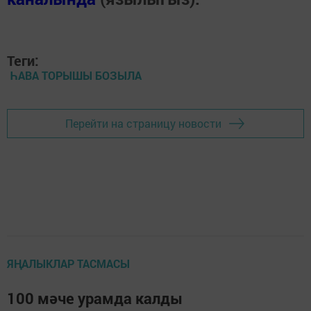
Теги:
ҺАВА ТОРЫШЫ БОЗЫЛА
Перейти на страницу новости
ЯҢАЛЫКЛАР ТАСМАСЫ
100 мәче урамда калды