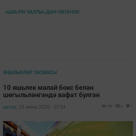
«ШӘҺРИ ЧАЛЛЫ»ДАН-ПЯТАЧОК
ЯҢАЛЫКЛАР ТАСМАСЫ
10 яшьлек малай бокс белән
шөгыльләнгәндә вафат булган
автор,
23 июнь 2026 - 07:54
750
0
1