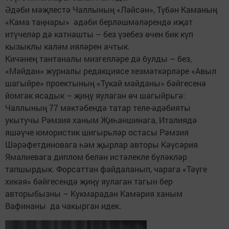
Әдәби мәҗлестә Чаллының «Ләйсән», Түбән Каманың
«Кама таңнары» әдәби берләшмәләрендә иҗат
итүчеләр дә катнашты – без үзебез өчен бик күп
кызыклы каләм ияләрен ачтык.
Кичәнең тантаналы мизгелләре дә булды – без,
«Мәйдан» журналы редакциясе хезмәткәрләре «Авыл
шагыйре» проектының «Тукай мәйданы» бәйгесенә
йомгак ясадык – җиңү яулаган өч шагыйрьгә:
Чаллының 77 мәктәбендә татар теле-әдәбияты
укытучы Рәмзия ханым Җиһаншинага, Италиядә
яшәүче юмористик шигырьләр остасы Рәмзия
Шәрәфетдиновага һәм җырлар авторы Кәүсәрия
Ямалиевага диплом белән истәлекле бүләкләр
тапшырдык. Форсаттан файдаланып, чарага «Тәүге
хикәя» бәйгесендә җиңү яулаган тагын бер
авторыбызны – Кукмарадан Камәрия ханым
Вафинаны да чакырган идек.