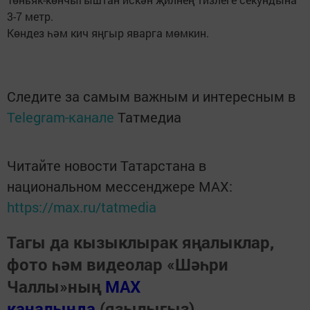
3-7 метр.
Көндез һәм кич яңгыр яварга мөмкин.
Следите за самым важным и интересным в
Telegram-канале
Татмедиа
Читайте новости Татарстана в
национальном мессенджере MАХ:
https://max.ru/tatmedia
Тагы да кызыклырак яңалыклар,
фото һәм видеолар «Шәһри
Чаллы»ның
MAX
каналында
(язылыгыз).