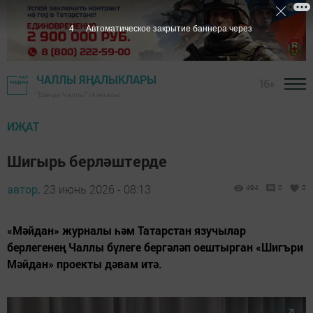
2
Автоматическое закрытие баннера через
ЧАЛЛЫ ЯҢАЛЫКЛАРЫ
16+
"Шәһри Чаллы" газетасы
ИҖАТ
Шигырь берләштерде
автор,
23 июнь 2026 - 08:13
494
0
0
«Мәйдан» журналы һәм Татарстан язучылар
берлегенең Чаллы бүлеге бергәләп оештырган «Шигъри
Мәйдан» проекты дәвам итә.