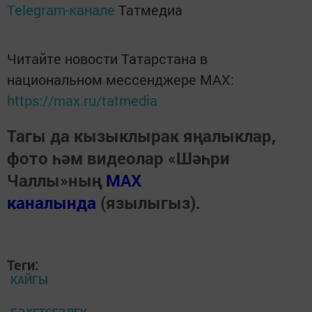
Telegram-канале
Татмедиа
Читайте новости Татарстана в
национальном мессенджере MАХ:
https://max.ru/tatmedia
Тагы да кызыклырак яңалыклар,
фото һәм видеолар «Шәһри
Чаллы»ның
MAX
каналында
(язылыгыз).
Теги:
КАЙГЫ