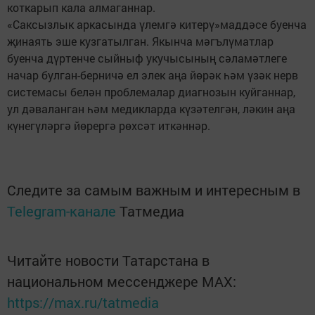
коткарып кала алмаганнар.
«Саксызлык аркасында үлемгә китерү»маддәсе буенча
җинаять эше кузгатылган. Якынча мәгълүматлар
буенча дүртенче сыйныф укучысының сәламәтлеге
начар булган-берничә ел элек аңа йөрәк һәм үзәк нерв
системасы белән проблемалар диагнозын куйганнар,
ул дәваланган һәм медикларда күзәтелгән, ләкин аңа
күнегүләргә йөрергә рөхсәт иткәннәр.
Следите за самым важным и интересным в
Telegram-канале
Татмедиа
Читайте новости Татарстана в
национальном мессенджере MАХ:
https://max.ru/tatmedia