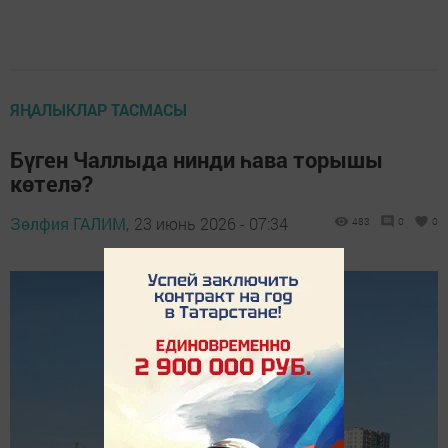
ЯҢАЛЫКЛАР ТАСМАСЫ
Бүген Чаллыда нинди һава торышы
көтелә?
Зөлфия ГАЛИМ,
23 июнь 2026 - 07:34
483
0
0