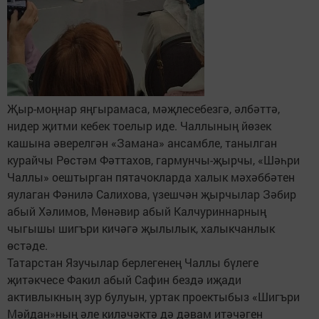
Җыр-моңнар яңгырамаса, мәҗлесебезгә, әлбәттә,
нидер җитми кебек тоелыр иде. Чаллының йөзек
кашына әверелгән «Замана» ансамбле, танылган
курайчы Рөстәм Фәттахов, гармунчы-җырчы, «Шәһри
Чаллы» оештырган пятачокларда халык мәхәббәтен
яулаган Фәнилә Салихова, үзешчән җырчылар Зәбир
абый Хәлимов, Мөнәвир абый Калчуриннарның
чыгышы шигъри кичәгә җылылык, халыкчанлык
өстәде.
Татарстан Язучылар берлегенең Чаллы бүлеге
җитәкчесе Факил абый Сафин бездә иҗади
активлыкның зур булуын, уртак проектыбыз «Шигъри
Мәйдан»ның әле киләчәктә дә дәвам итәчәген