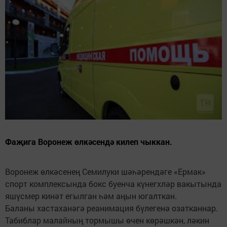
Фаҗига Воронеж өлкәсендә килеп чыккан.
Воронеж өлкәсенең Семилуки шәһәрендәге «Ермак»
спорт комплексында бокс буенча күнегхләр вакытында
яшүсмер кинәт егылган һәм аңын югалткан.
Баланы хастаханәгә реанимация бүлегенә озатканнар.
Табиблар малайның тормышы өчен көрәшкән, ләкин