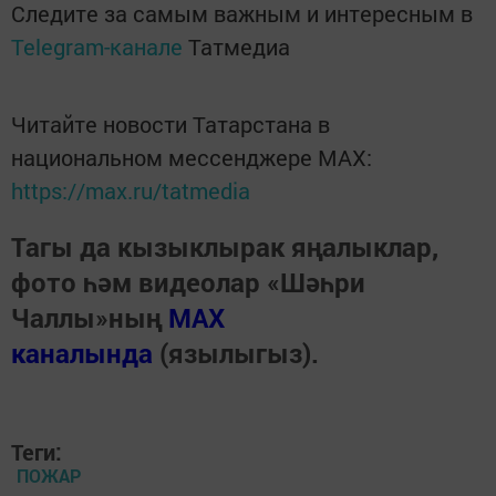
Следите за самым важным и интересным в
Telegram-канале
Татмедиа
Читайте новости Татарстана в
национальном мессенджере MАХ:
https://max.ru/tatmedia
Тагы да кызыклырак яңалыклар,
фото һәм видеолар «Шәһри
Чаллы»ның
MAX
каналында
(язылыгыз).
Теги:
ПОЖАР