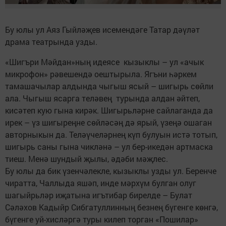
Бу юлы ул Аяз Гыйләҗев исемендәге Татар дәүләт
драма театрында узды.
«Шигъри Мәйдан»ның идеясе кызыклы – ул «ачык
микрофон» рәвешендә оештырыла. Ягъни һәркем
тамашачылар алдында чыгыш ясый – шигырь сөйли
ала. Чыгыш ясарга теләвең турында алдан әйтеп,
кисәтеп кую гына кирәк. Шигырьләрне сайлаганда да
ирек – үз шигыреңне сөйләсәң дә ярый, үзеңә ошаган
авторныкын да. Теләүчеләрнең күп булуын истә тотып,
шигырь саны гына чикләнә – ул бер-икедән артмаска
тиеш. Менә шундый җылы, әдәби мәҗлес.
Бу юлы да бик үзенчәлекле, кызыклы узды ул. Беренче
чиратта, Чаллыда яшәп, инде мәрхүм булган олуг
шагыйрьләр иҗатына игътибар бирелде – Булат
Сәләхов Кадыйр Сибгатуллинның безнең бүгенге көнгә,
бүгенге уй-хисләргә туры килеп торган «Пошилар»