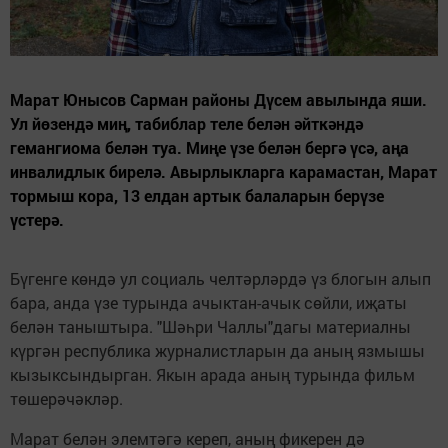
Марат Юнысов Сарман районы Дүсем авылында яши.
Ул йөзендә миң, табиблар теле белән әйткәндә
гемангиома белән туа. Миңе үзе белән бергә үсә, аңа
инвалидлык бирелә. Авырлыкларга карамастан, Марат
тормыш кора, 13 елдан артык балаларын берүзе
үстерә.
Бүгенге көндә ул социаль челтәрләрдә үз блогын алып
бара, анда үзе турында ачыктан-ачык сөйли, иҗаты
белән таныштыра. "Шәһри Чаллы"дагы материалны
күргән республика журналистларын да аның язмышы
кызыксындырган. Якын арада аның турында фильм
төшерәчәкләр.
Марат белән элемтәгә кереп, аның фикерен дә