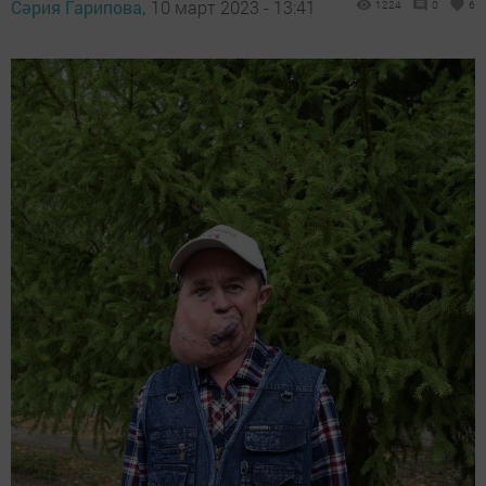
Сәрия Гарипова,
10 март 2023 - 13:41
1224
0
6