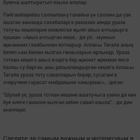
буенча шалтыратып языла алалар.
Пәйгамбәребез салләллаһү галәйһи үә сәлләм дә үзе
яшәгән заманда сәхәбәләргә рамазан аенда ураза
тотучы кешеләрне мәҗлескә җыеп авыз ачтырырга
кушкан. «Авыз ачтырган кеше, - ди ул, - муенын
җәһәннәм газабыннан коткарыр. Аллаһы Тәгалә аның
белеп һәм белми кылган гөнаһларын ярлыкар. Ураза
тоткан кешегә авыз ачарга бер җәннәт җимеше яисә
баллы су биргән, аны ризыкландырган кешегә Аллаһы
Тәгалә ураза тоту савапларын бирер, сусаганга
эчерүчене гарасат мәйданына чакырмас», - дигән.
"Шулай ук, ураза тоткан кешене ашатучыга үзенә дә көн
буе әлеге гамәлне кылган кебек савап языла", - ди дин
әһелләре.
Следите за самым важным и интересным в