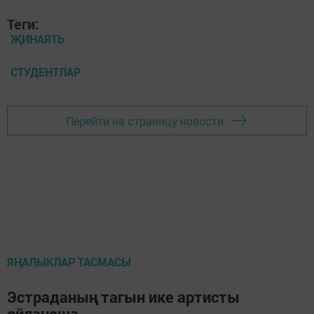
Теги:
ҖИНАЯТЬ
СТУДЕНТЛАР
Перейти на страницу новости
ЯҢАЛЫКЛАР ТАСМАСЫ
Эстраданың тагын ике артисты
өйләнешә