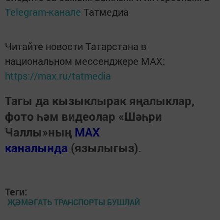
Telegram-канале
Татмедиа
Читайте новости Татарстана в
национальном мессенджере MАХ:
https://max.ru/tatmedia
Тагы да кызыклырак яңалыклар,
фото һәм видеолар «Шәһри
Чаллы»ның
MAX
каналында
(язылыгыз).
Теги:
ҖӘМӘГАТЬ ТРАНСПОРТЫ БУШЛАЙ