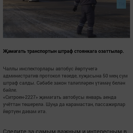
Җәмәгать транспортын штраф стоянкага озаттылар.
Чаллы инспекторлары автобус йөртүчегә
административ протокол төзеде, хуҗасына 50 мең сум
штраф салды. Сәбәбе закон таләпләрен үтәмәү белән
бәйле.
«Ситроен-2227» җәмәгать автобусы январь аенда
учёттан төшерелә. Шуңа да карамастан, пассажирлар
йөртүен дәвам итә.
Следите за самым важным и интересным в