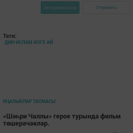
Отправить
Авторизоваться
Теги:
ДИН ИСЛАМ ИЗГЕ АЙ
ЯҢАЛЫКЛАР ТАСМАСЫ
«Шәһри Чаллы» герое турында фильм
төшерәчәкләр.