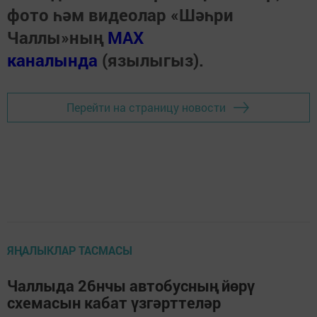
фото һәм видеолар «Шәһри
Чаллы»ның
MAX
каналында
(язылыгыз).
Перейти на страницу новости
ЯҢАЛЫКЛАР ТАСМАСЫ
Чаллыда 26нчы автобусның йөрү
схемасын кабат үзгәрттеләр