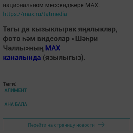
национальном мессенджере MАХ:
https://max.ru/tatmedia
Тагы да кызыклырак яңалыклар,
фото һәм видеолар «Шәһри
Чаллы»ның
MAX
каналында
(язылыгыз).
Теги:
АЛИМЕНТ
АНА БАЛА
Перейти на страницу новости