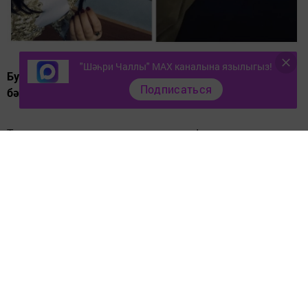
"Шәһри Чаллы" MAX каналына язылыгыз!
Бу юлы Флорит белән Рүзилә гомерләрен бергә
Подписаться
бәйләргә уйлаган.
Татарстанның атказанган артисты Флорит
Гыйздәтуллин җырчы Рүзилә Булатовага тәкъдим
ясаган.
“Ул “Әйе!” дип җавап бирде”, - дип язган Флорит социаль
челтәрдәге видео астына. Роликта күренгәнчә, Флорит
Рүзиләне төнлә кар мотоциклы белән урманга алып
бара. Ә анда кызны сюрприз көтә - инглиз телендә "чык
миңа!" дип язылган утлы хәрефләр белән салют.
Флорит Рүзиләгә чәчәк белән йөзек бүләк итә.
Билгеле булганча, Флорит - Татарстанның атказанган