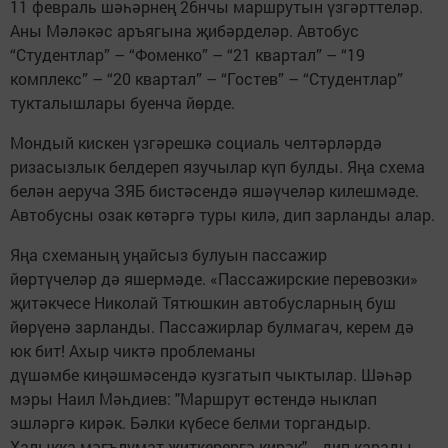
11 февраль шәһәрнең 26нчы маршрутын үзгәрттеләр.
Аны Мәләкәс аръягына җибәрделәр. Автобус
“Студентлар” – “Фоменко” – “21 квартал” – “19
комплекс” – “20 квартал” – “Гостев” – “Студентлар”
тукталышлары буенча йөрде.
Мондый кискен үзгәрешкә социаль челтәрләрдә
ризасызлык белдереп язучылар күп булды. Яңа схема
белән аеруча ЗЯБ бистәсендә яшәүчеләр килешмәде.
Автобусны озак көтәргә туры килә, дип зарланды алар.
Яңа схеманың уңайсыз булуын пассажир
йөртүчеләр дә яшермәде. «Пассажирские перевозки»
җитәкчесе Николай Тятюшкин автобусларның буш
йөрүенә зарланды. Пассажирлар булмагач, керем дә
юк бит! Ахыр чиктә проблеманы
дүшәмбе киңәшмәсендә кузгатып чыктылар. Шәһәр
мэры Наил Мәһдиев: "Маршрут өстендә ныклап
эшләргә кирәк. Бәлки күбесе белми торгандыр.
Халыкка мәгълүмат җиткерергә кирәк", - дип карады.