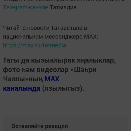
Telegram-канале
Татмедиа
Читайте новости Татарстана в
национальном мессенджере MАХ:
https://max.ru/tatmedia
Тагы да кызыклырак яңалыклар,
фото һәм видеолар «Шәһри
Чаллы»ның
MAX
каналында
(язылыгыз).
Оставляйте реакции