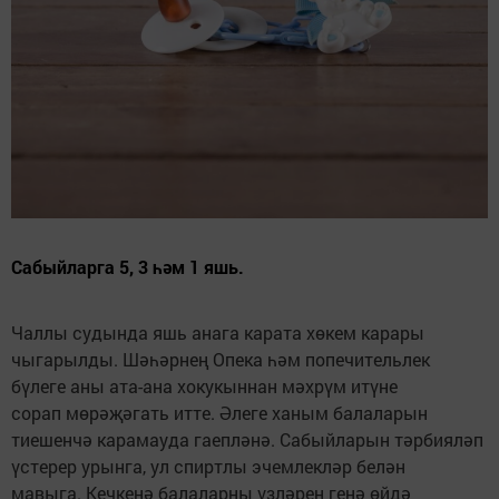
Сабыйларга 5, 3 һәм 1 яшь.
Чаллы судында яшь анага карата хөкем карары
чыгарылды. Шәһәрнең Опека һәм попечительлек
бүлеге аны ата-ана хокукыннан мәхрүм итүне
сорап мөрәҗәгать итте. Әлеге ханым балаларын
тиешенчә карамауда гаепләнә. Сабыйларын тәрбияләп
үстерер урынга, ул спиртлы эчемлекләр белән
мавыга. Кечкенә балаларны үзләрен генә өйдә