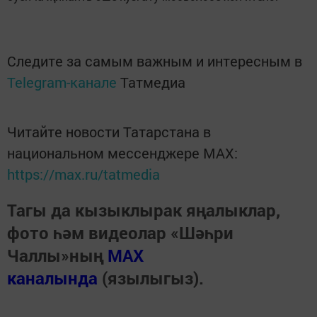
Следите за самым важным и интересным в
Telegram-канале
Татмедиа
Читайте новости Татарстана в
национальном мессенджере MАХ:
https://max.ru/tatmedia
Тагы да кызыклырак яңалыклар,
фото һәм видеолар «Шәһри
Чаллы»ның
MAX
каналында
(язылыгыз).