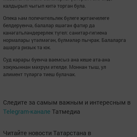
калдырып чыгып китә торган була.
Опека һәм попечительлек бүлеге җитәкчелеге
белдерүенчә, балалар яшәгән фатир да
канәгатьләндерерлек түгел: санитар-гигиена
нормалары үтәлмәгән, бүлмәләр пычрак. Балаларга
ашарга ризык та юк.
Суд карары буенча ваемсыз ана кеше ата-ана
хокукыннан мәхрүм ителде. Моннан тыш, ул
алимент түләргә тиеш булачак.
Следите за самым важным и интересным в
Telegram-канале
Татмедиа
Читайте новости Татарстана в