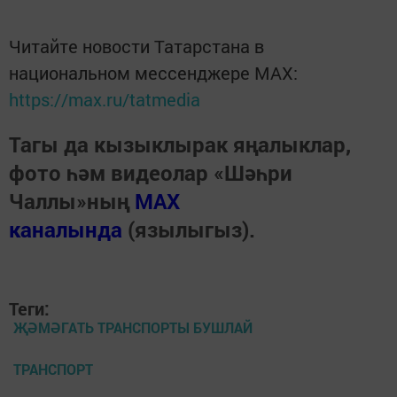
Читайте новости Татарстана в
национальном мессенджере MАХ:
https://max.ru/tatmedia
Тагы да кызыклырак яңалыклар,
фото һәм видеолар «Шәһри
Чаллы»ның
MAX
каналында
(язылыгыз).
Теги:
ҖӘМӘГАТЬ ТРАНСПОРТЫ БУШЛАЙ
ТРАНСПОРТ