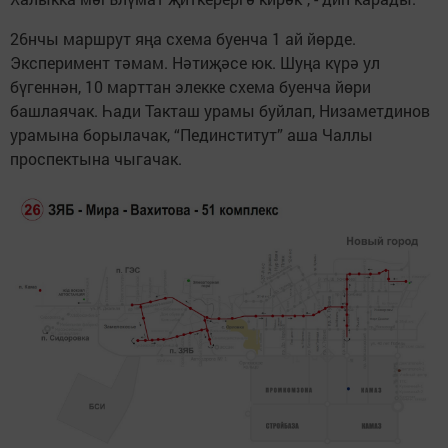
26нчы маршрут яңа схема буенча 1 ай йөрде.
Эксперимент тәмам. Нәтиҗәсе юк. Шуңа күрә ул
бүгеннән, 10 марттан элекке схема буенча йөри
башлаячак. Һади Такташ урамы буйлап, Низаметдинов
урамына борылачак, “Пединститут” аша Чаллы
проспектына чыгачак.