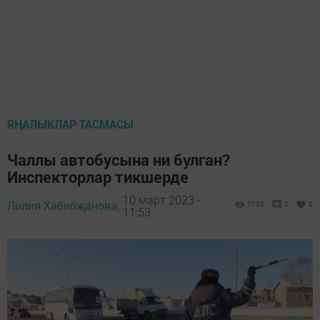
ЯҢАЛЫКЛАР ТАСМАСЫ
Чаллы автобусына ни булган?
Инспекторлар тикшерде
10 март 2023 -
Лилия Хәбибҗанова,
1103
0
0
11:53