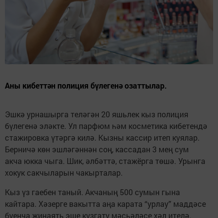
Аны кибеттән полиция бүлегенә озаттылар.
Эшкә урнашырга теләгән 20 яшьлек кыз полиция
бүлегенә эләкте. Ул парфюм һәм косметика кибетендә
стажировка үтәргә килә. Кызны кассир итеп куялар.
Берничә көн эшләгәннән соң, кассадан 3 мең сум
акча юкка чыга. Шик, әлбәттә, стажёрга төшә. Урынга
хокук сакчыларын чакырталар.
Кыз үз гаебен таный. Акчаның 500 сумын гына
кайтара. Хәзерге вакытта аңа карата “урлау” маддәсе
буенча җинаять эше кузгату мәсьәләсе хәл ителә.