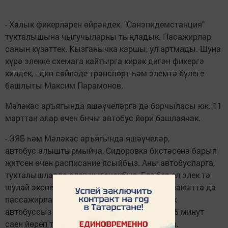
- Халык фикерләрен өйрәндек. "Санэпидемстанция"
тукталышына чыгучыларны тыңладык. Пасажирлар
санын күзәттек. Кызганычка каршы, ул артмады. Шуңа
күрә элекке схемага кайтырга кирәк дигән фикергә
килдек, - дип сөйләде транспорт һәм элемтә бүлеге
башлыгы Максим Парамонов.
Мәләкәс аръягында яшәүчеләргә дә борчыласы юк. 11
марттан алар өчен 6нчы автобус йөри башлаячак.
- ЗЯБ һәм Мәләкәс аръягында яшәүчеләр,
автобус алыштырмыйча, Сидоровка бистәсенә барып
җитсен өчен расписание ясыйбыз. Аны автобусларга,
тукталышларда элеп чыгачакбыз. Без бер ел элек тә
шулай эксперимент ясап караган идек. Ул вакытта да
пассажирлар күп булмады. Шулай да халык
автобуссыз калмаячак. 6нчы маршрут 10-15 минут
саен йөреп торачак, - ди Максим Парамонов.