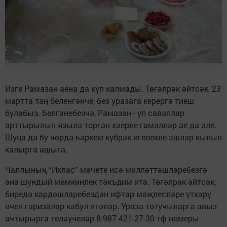
Изге Рамазан аена да күп калмады. Төгәлрәк әйтсәк, 23
мартта таң беленгәнче, без уразага керергә тиеш
булабыз. Белгәнебезчә, Рамазан - ул саваплар
арттырылып языла торган хәерле гамәлләр ае да әле.
Шуңа да бу чорда һәркем күбрәк игелекле эшләр кылып
калырга ашыга.
Чаллының “Ихлас” мәчете исә милләттәшләребезгә
әнә шундый мөмкинлек тәкъдим итә. Төгәлрәк әйтсәк,
биредә кардәшләребездән ифтар мәҗлесләре үткәрү
өчен гаризалар кабул итәләр. Ураза тотучыларга авыз
ачтырырга теләүчеләр 8-987-421-27-30 тф номеры