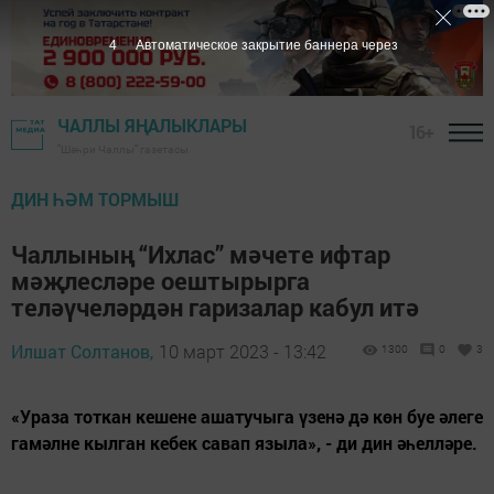
3
Автоматическое закрытие баннера через
ЧАЛЛЫ ЯҢАЛЫКЛАРЫ
16+
"Шәһри Чаллы" газетасы
ДИН ҺӘМ ТОРМЫШ
Чаллының “Ихлас” мәчете ифтар
мәҗлесләре оештырырга
теләүчеләрдән гаризалар кабул итә
Илшат Солтанов,
10 март 2023 - 13:42
1300
0
3
«Ураза тоткан кешене ашатучыга үзенә дә көн буе әлеге
гамәлне кылган кебек савап языла», - ди дин әһелләре.