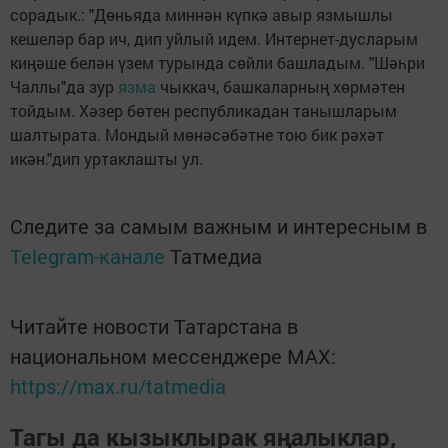
сорадык.: "Дөньяда миннән күпкә авыр язмышлы
кешеләр бар ич, дип уйлый идем. Интернет-дусларым
киңәше белән үзем турында сөйли башладым. "Шәһри
Чаллы"да зур
язма
чыккач, башкаларның хөрмәтен
тойдым. Хәзер бөтен республикадан танышларым
шалтырата. Мондый мөнәсәбәтне тою бик рәхәт
икән."дип уртаклашты ул.
Следите за самым важным и интересным в
Telegram-канале
Татмедиа
Читайте новости Татарстана в
национальном мессенджере MАХ:
https://max.ru/tatmedia
Тагы да кызыклырак яңалыклар,