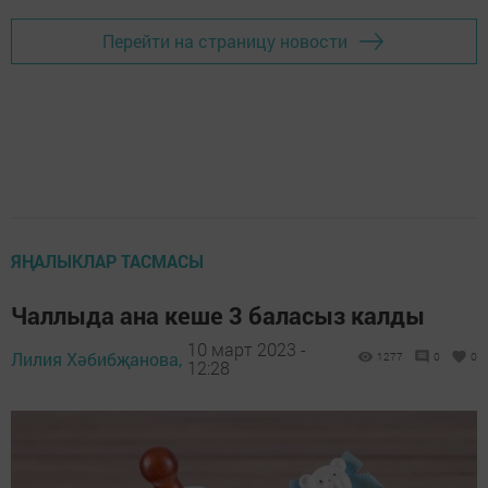
Перейти на страницу новости
ЯҢАЛЫКЛАР ТАСМАСЫ
Чаллыда ана кеше 3 баласыз калды
10 март 2023 -
Лилия Хәбибҗанова,
1277
0
0
12:28