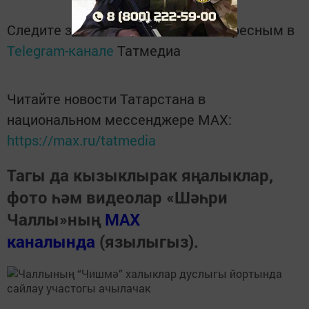
Следите за самым важным и интересным в
Telegram-канале
Татмедиа
Читайте новости Татарстана в
национальном мессенджере MАХ:
https://max.ru/tatmedia
Тагы да кызыклырак яңалыклар,
фото һәм видеолар «Шәһри
Чаллы»ның
MAX
каналында
(язылыгыз).