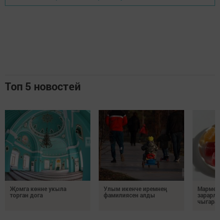
Топ 5 новостей
Җомга көнне укыла
Улым икенче иремнең
Мармел
торган дога
фамилиясен алды
зарарл
чыгара