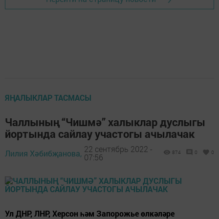
ЯҢАЛЫКЛАР ТАСМАСЫ
Чаллының “Чишмә” халыклар дуслыгы
йортында сайлау участогы ачылачак
22 сентябрь 2022 -
Лилия Хәбибҗанова,
874
0
0
07:56
Ул ДНР, ЛНР, Херсон һәм Запорожье өлкәләре