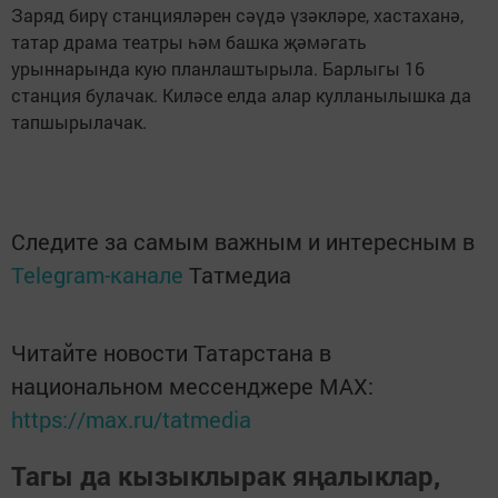
Заряд бирү станцияләрен сәүдә үзәкләре, хастаханә,
татар драма театры һәм башка җәмәгать
урыннарында кую планлаштырыла. Барлыгы 16
станция булачак. Киләсе елда алар кулланылышка да
тапшырылачак.
Следите за самым важным и интересным в
Telegram-канале
Татмедиа
Читайте новости Татарстана в
национальном мессенджере MАХ:
https://max.ru/tatmedia
Тагы да кызыклырак яңалыклар,