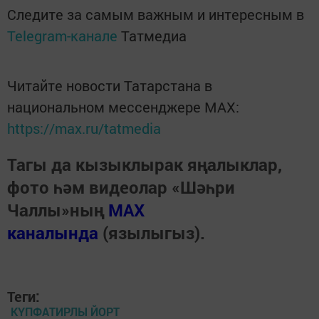
Следите за самым важным и интересным в
Telegram-канале
Татмедиа
Читайте новости Татарстана в
национальном мессенджере MАХ:
https://max.ru/tatmedia
Тагы да кызыклырак яңалыклар,
фото һәм видеолар «Шәһри
Чаллы»ның
MAX
каналында
(язылыгыз).
Теги:
КҮПФАТИРЛЫ ЙОРТ