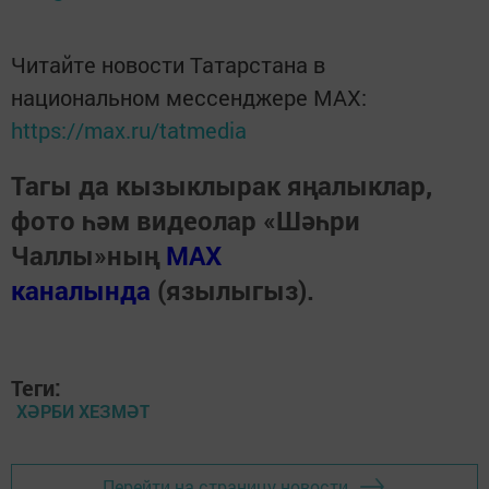
Читайте новости Татарстана в
национальном мессенджере MАХ:
https://max.ru/tatmedia
Тагы да кызыклырак яңалыклар,
фото һәм видеолар «Шәһри
Чаллы»ның
MAX
каналында
(язылыгыз).
Теги:
ХӘРБИ ХЕЗМӘТ
Перейти на страницу новости