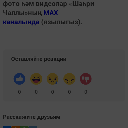
фото һәм видеолар «Шәһри
Чаллы»ның
MAX
каналында
(язылыгыз).
Оставляйте реакции
0
0
0
0
0
Расскажите друзьям