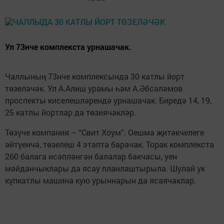
Ул 73нче комплекста урнашачак.
Чаллының 73нче комплексында 30 катлы йорт
төзеләчәк. Ул А.Алиш урамы һәм А.Әбсәләмов
проспекты киселешләрендә урнашачак. Биредә 14, 19,
25 катлы йортлар да төзиячәкләр.
Төзүче компания – “Свит Хоум”. Оешма җитәкчелеге
әйтүенчә, төзелеш 4 этапта барачак. Торак комплекста
260 балага исәпләнгән балалар бакчасы, уен
мәйданчыклары да ясау планлаштырыла. Шулай ук
күпкатлы машина кую урыннарын да ясаячаклар.