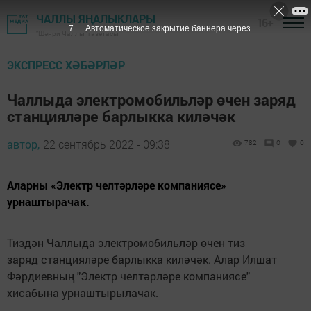
ЧАЛЛЫ ЯҢАЛЫКЛАРЫ
16+
6
Автоматическое закрытие баннера через
"Шәһри Чаллы" газетасы
ЭКСПРЕСС ХӘБӘРЛӘР
Чаллыда электромобильләр өчен заряд
станцияләре барлыкка киләчәк
автор,
22 сентябрь 2022 - 09:38
782
0
0
Аларны «Электр челтәрләре компаниясе»
урнаштырачак.
Тиздән Чаллыда электромобильләр өчен тиз
заряд станцияләре барлыкка киләчәк. Алар Илшат
Фәрдиевның "Электр челтәрләре компаниясе"
хисабына урнаштырылачак.