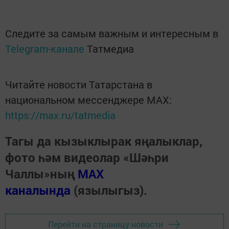
Следите за самым важным и интересным в
Telegram-канале
Татмедиа
Читайте новости Татарстана в
национальном мессенджере MАХ:
https://max.ru/tatmedia
Тагы да кызыклырак яңалыклар,
фото һәм видеолар «Шәһри
Чаллы»ның
MAX
каналында
(язылыгыз).
Перейти на страницу новости