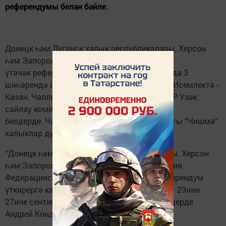
референдумы белән бәйле.
Донецк һәм Луганск халык республикалары, Херсон
һәм Запорожье өлкәләрендә
үтәчәк референдум көнендә Татарстанның да 3
шәһәрендә сайлау участоклары ачылачак. Исемлектә -
Казан, Чаллы, Әлмәт шәһәрләре. Бу хакта ТР Үзәк
сайлау комиссия рәисе Андрей Кондратьев
белдерде. Чаллы шәһәрендә сайлау участогы “Чишмә”
халыклар дуслыгы йортында урнашачак.
“Донецк һәм Луганск халык республикалары, Херсон
һәм Запорожье өлкәләре җитәкчелеге Россия
Федерациясе составына керү турында референдум
үткәрергә карар кылды. Тавыш бирү 5 көн – 23нән
27нче сентябрьгә кадәр барачак”, - дип белдерде
Андрей Кондратьев.