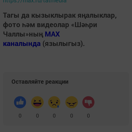
https://max.ru/tatmedia
Тагы да кызыклырак яңалыклар,
фото һәм видеолар «Шәһри
Чаллы»ның
MAX
каналында
(язылыгыз).
Оставляйте реакции
0
0
0
0
0