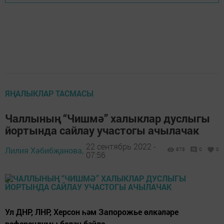
ЯҢАЛЫКЛАР ТАСМАСЫ
Чаллының “Чишмә” халыклар дуслыгы
йортында сайлау участогы ачылачак
22 сентябрь 2022 -
Лилия Хәбибҗанова,
878
0
0
07:56
Ул ДНР, ЛНР, Херсон һәм Запорожье өлкәләре
референдумы белән бәйле.