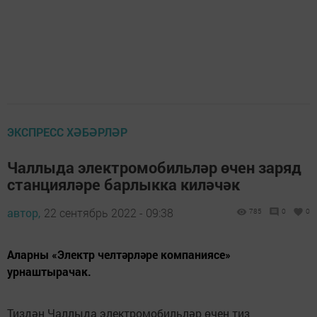
ЭКСПРЕСС ХӘБӘРЛӘР
Чаллыда электромобильләр өчен заряд
станцияләре барлыкка киләчәк
автор,
22 сентябрь 2022 - 09:38
785
0
0
Аларны «Электр челтәрләре компаниясе»
урнаштырачак.
Тиздән Чаллыда электромобильләр өчен тиз