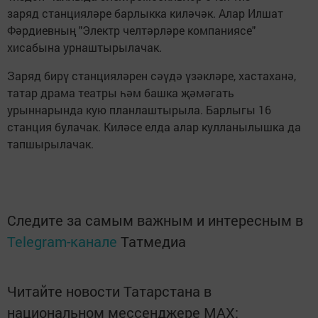
заряд станцияләре барлыкка киләчәк. Алар Илшат
Фәрдиевның "Электр челтәрләре компаниясе"
хисабына урнаштырылачак.
Заряд бирү станцияләрен сәүдә үзәкләре, хастаханә,
татар драма театры һәм башка җәмәгать
урыннарында кую планлаштырыла. Барлыгы 16
станция булачак. Киләсе елда алар кулланылышка да
тапшырылачак.
Следите за самым важным и интересным в
Telegram-канале
Татмедиа
Читайте новости Татарстана в
национальном мессенджере MАХ: