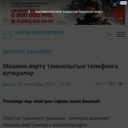
5
Автоматическое закрытие баннера через
ЧАЛЛЫ ЯҢАЛЫКЛАРЫ
16+
"Шәһри Чаллы" газетасы
ЭКСПРЕСС ХӘБӘРЛӘР
Машина йөртү таныклыгын телефонга
күчерәләр
автор,
22 сентябрь 2022 - 10:18
911
0
0
Россиядә яңа электрон сервис эшли башлый.
Пластик таныклык урынына - электрон документ.
Машина йөртүчеләргә инспекторларга