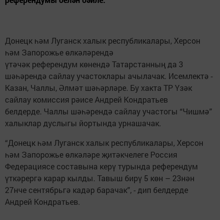
Донецк һәм Луганск халык республикалары, Херсон
һәм Запорожье өлкәләрендә
үтәчәк референдум көнендә Татарстанның да 3
шәһәрендә сайлау участоклары ачылачак. Исемлектә -
Казан, Чаллы, Әлмәт шәһәрләре. Бу хакта ТР Үзәк
сайлау комиссия рәисе Андрей Кондратьев
белдерде. Чаллы шәһәрендә сайлау участогы “Чишмә”
халыклар дуслыгы йортында урнашачак.
“Донецк һәм Луганск халык республикалары, Херсон
һәм Запорожье өлкәләре җитәкчелеге Россия
Федерациясе составына керү турында референдум
үткәрергә карар кылды. Тавыш бирү 5 көн – 23нән
27нче сентябрьгә кадәр барачак”, - дип белдерде
Андрей Кондратьев.