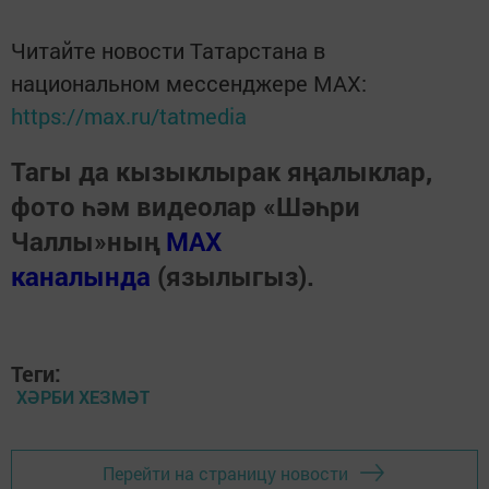
Читайте новости Татарстана в
национальном мессенджере MАХ:
https://max.ru/tatmedia
Тагы да кызыклырак яңалыклар,
фото һәм видеолар «Шәһри
Чаллы»ның
MAX
каналында
(язылыгыз).
Теги:
ХӘРБИ ХЕЗМӘТ
Перейти на страницу новости