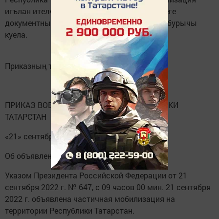
игълан ителү турында приказ чыгарды. Әлеге
документны бөтен оешмаларда игълан итү бурычы
куела.
Приказның тулы текстын тәкъдим итәбез.
ПРИКАЗ ВОЕННОГО КОМИССАРА РЕСПУБЛИКИ
ТАТАРСТАН
«21» сентября 2022 г. № 183 г. Казань
Об объявлении мобилизации
Указом Президента Российской Федерации от 21
сентября 2022 г. № 647, с 09 часов 00 мин. 21 сентября
2022 г. объявлена частичная мобилизация на
территории Республики Татарстан.