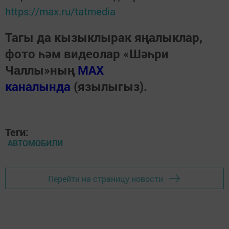
https://max.ru/tatmedia
Тагы да кызыклырак яңалыклар,
фото һәм видеолар «Шәһри
Чаллы»ның
MAX
каналында
(язылыгыз).
Теги:
АВТОМОБИЛИ
Перейти на страницу новости