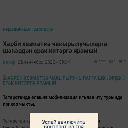
ЯҢАЛЫКЛАР ТАСМАСЫ
Хәрби хезмәткә чакырылучыларга
шәһәрдән ерак китәргә ярамый
автор,
22 сентябрь 2022 - 09:04
1033
0
0
Татарстанда өлешчә мобилизация игълан итү турында
приказ чыкты.
Татарстан хәрби комиссары Сергей Погодин
Республика территориясендә өлешчә мобилизация