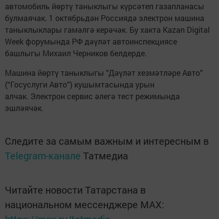
автомобиль йөртү таныклыгы күрсәтеп газапланасы
булмаячак. 1 октябрьдән Россиядә электрон машина
таныклыклары гамәлгә керәчәк. Бу хакта Kazan Digital
Week форумында РФ дәүләт автоинспекциясе
башлыгы Михаил Черников белдерде.
Машина йөртү таныклыгы "Дәүләт хезмәтләре Авто”
(“Госуслуги Авто”) кушымтасында урын
алчак. Электрон сервис әлегә тест режимында
эшләячәк.
Следите за самым важным и интересным в
Telegram-канале
Татмедиа
Читайте новости Татарстана в
национальном мессенджере MАХ: