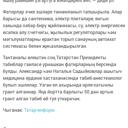
яшәү рәвешен үзгәртүгә юнәлдерелгән», — диде ул.
Фатирлар эчке эшләре тәмамланып тапшырыла. Алар
барысы да сантехника, электр плитәләре, янгын
хакында хәбәр бирү җайланмасы, су, электр энергиясен
исәпкә алу счетчигы, җылылык регуляторлары һәм
мәгълүматларны ерактан торып санауның автомат
системасы белән җиһазландырылган.
Тантаналы өлештән соң Татарстан Президенты
табиблар гаиләсе урнашкан фатирларның берсендә
булды. Александр һәм Наталья Садыйковлар ашыгыч
медицина ярдәме хастаханәсендә табиб-анестезиолог
булып эшлиләр. Узган ел ахырында ирле-хатынлы
грант алганнар. Яңа йортта барлыгы 50 дән артык
грант алган табиб өй туе үткәрәчәк.
Чыганак:
Татар-информ