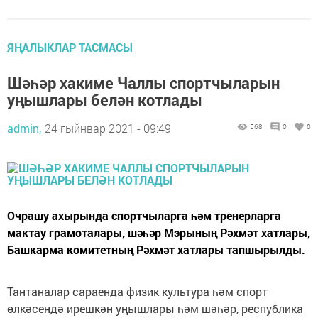
ЯҢАЛЫКЛАР ТАСМАСЫ
Шәһәр хакиме Чаллы спортчыларын
уңышлары белән котлады
admin,
24 гыйнвар 2021 - 09:49
568
0
0
Очрашу ахырында спортчыларга һәм тренерларга
мактау грамоталары, шәһәр Мэрының Рәхмәт хатлары,
Башкарма комитетның Рәхмәт хатлары тапшырылды.
Тантаналар сараенда физик культура һәм спорт
өлкәсендә ирешкән уңышлары һәм шәһәр, республика