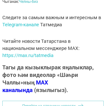
Чыганак:
Челны-биз
Следите за самым важным и интересным в
Telegram-канале
Татмедиа
Читайте новости Татарстана в
национальном мессенджере MАХ:
https://max.ru/tatmedia
Тагы да кызыклырак яңалыклар,
фото һәм видеолар «Шәһри
Чаллы»ның
MAX
каналында
(язылыгыз).
Перейти на страницу новости