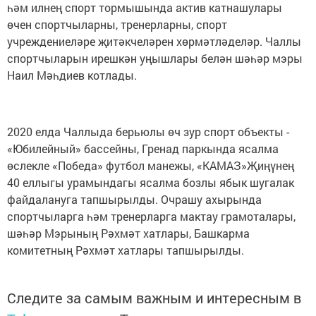
һәм илнең спорт тормышында актив катнашулары
өчен спортчыларны, тренерларны, спорт
учреждениеләре җитәкчеләрен хөрмәтләделәр. Чаллы
спортчыларын ирешкән уңышлары белән шәһәр мэры
Наил Мәһдиев котлады.
2020 елда Чаллыда берьюлы өч зур спорт объекты -
«Юбилейный» бассейны, Гренад паркында ясалма
өслекле «Победа» футбол манежы, «КАМАЗ»Җиңүнең
40 еллыгы урамындагы ясалма бозлы ябык шугалак
файдалануга тапшырылды. Очрашу ахырында
спортчыларга һәм тренерларга мактау грамоталары,
шәһәр Мэрының Рәхмәт хатлары, Башкарма
комитетның Рәхмәт хатлары тапшырылды.
Следите за самым важным и интересным в