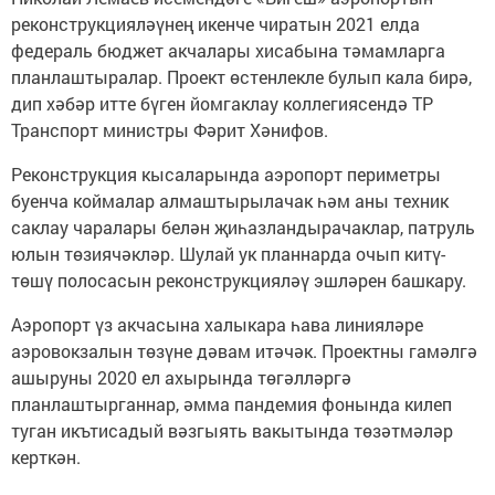
реконструкцияләүнең икенче чиратын 2021 елда
федераль бюджет акчалары хисабына тәмамларга
планлаштыралар. Проект өстенлекле булып кала бирә,
дип хәбәр итте бүген йомгаклау коллегиясендә ТР
Транспорт министры Фәрит Хәнифов.
Реконструкция кысаларында аэропорт периметры
буенча коймалар алмаштырылачак һәм аны техник
саклау чаралары белән җиһазландырачаклар, патруль
юлын төзиячәкләр. Шулай ук планнарда очып китү-
төшү полосасын реконструкцияләү эшләрен башкару.
Аэропорт үз акчасына халыкара һава линияләре
аэровокзалын төзүне дәвам итәчәк. Проектны гамәлгә
ашыруны 2020 ел ахырында төгәлләргә
планлаштырганнар, әмма пандемия фонында килеп
туган икътисадый вәзгыять вакытында төзәтмәләр
керткән.