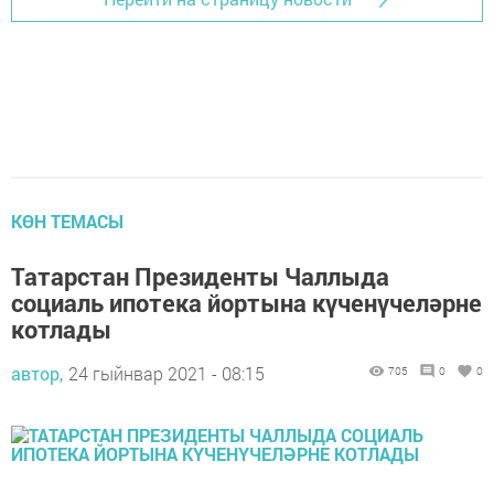
КӨН ТЕМАСЫ
Татарстан Президенты Чаллыда
социаль ипотека йортына күченүчеләрне
котлады
автор,
24 гыйнвар 2021 - 08:15
705
0
0