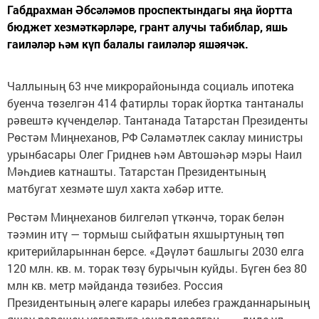
Габдрахман Әбсәләмов проспектындагы яңа йортта
бюджет хезмәткәрләре, грант алучы табиблар, яшь
гаиләләр һәм күп балалы гаиләләр яшәячәк.
Чаллының 63 нче микрорайонында социаль ипотека
буенча төзелгән 414 фатирлы торак йортка тантаналы
рәвештә күченделәр. Тантанада Татарстан Президенты
Рөстәм Миңнеханов, РФ Сәламәтлек саклау министры
урынбасары Олег Гриднев һәм Автошәһәр мэры Наил
Мәһдиев катнашты. Татарстан Президентының
матбугат хезмәте шул хакта хәбәр итте.
Рөстәм Миңнеханов билгеләп үткәнчә, торак белән
тәэмин итү — тормыш сыйфатын яхшыртуның төп
критерийларыннан берсе. «Дәүләт башлыгы 2030 елга
120 млн. кв. м. торак төзү бурычын куйды. Бүген без 80
млн кв. метр мәйданда төзибез. Россия
Президентының әлеге карары илебез гражданнарының