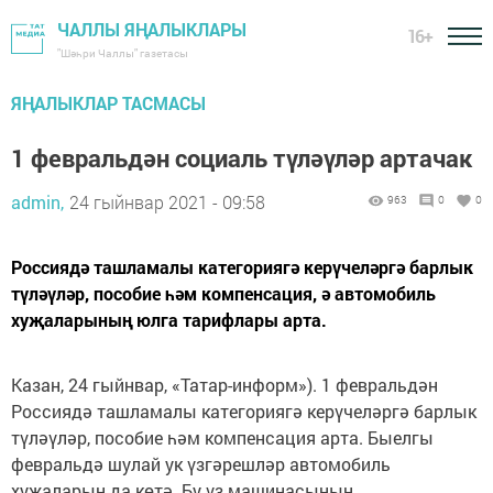
ЧАЛЛЫ ЯҢАЛЫКЛАРЫ
16+
"Шәһри Чаллы" газетасы
ЯҢАЛЫКЛАР ТАСМАСЫ
1 февральдән социаль түләүләр артачак
admin,
24 гыйнвар 2021 - 09:58
963
0
0
Россиядә ташламалы категориягә керүчеләргә барлык
түләүләр, пособие һәм компенсация, ә автомобиль
хуҗаларының юлга тарифлары арта.
Казан, 24 гыйнвар, «Татар-информ»). 1 февральдән
Россиядә ташламалы категориягә керүчеләргә барлык
түләүләр, пособие һәм компенсация арта. Быелгы
февральдә шулай ук үзгәрешләр автомобиль
хуҗаларын да көтә. Бу үз машинасының