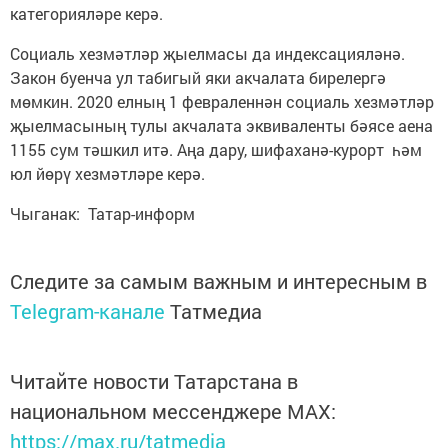
категорияләре керә.
Социаль хезмәтләр җыелмасы да индексацияләнә.
Закон буенча ул табигый яки акчалата бирелергә
мөмкин. 2020 елның 1 февраленнән социаль хезмәтләр
җыелмасының тулы акчалата эквиваленты бәясе аена
1155 сум тәшкил итә. Аңа дару, шифаханә-курорт һәм
юл йөрү хезмәтләре керә.
Чыганак: Татар-информ
Следите за самым важным и интересным в
Telegram-канале
Татмедиа
Читайте новости Татарстана в
национальном мессенджере MАХ:
https://max.ru/tatmedia