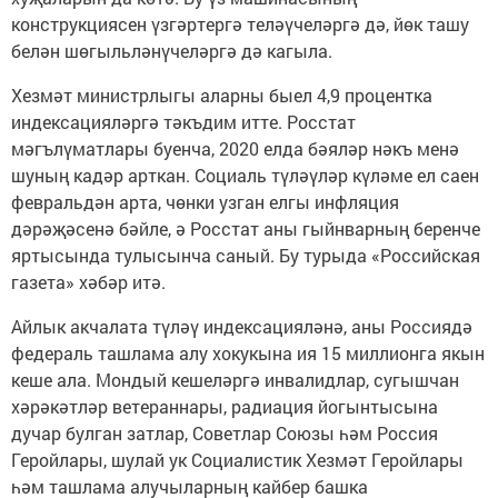
конструкциясен үзгәртергә теләүчеләргә дә, йөк ташу
белән шөгыльләнүчеләргә дә кагыла.
Хезмәт министрлыгы аларны быел 4,9 процентка
индексацияләргә тәкъдим итте. Росстат
мәгълүматлары буенча, 2020 елда бәяләр нәкъ менә
шуның кадәр арткан. Социаль түләүләр күләме ел саен
февральдән арта, чөнки узган елгы инфляция
дәрәҗәсенә бәйле, ә Росстат аны гыйнварның беренче
яртысында тулысынча саный. Бу турыда «Российская
газета» хәбәр итә.
Айлык акчалата түләү индексацияләнә, аны Россиядә
федераль ташлама алу хокукына ия 15 миллионга якын
кеше ала. Мондый кешеләргә инвалидлар, сугышчан
хәрәкәтләр ветераннары, радиация йогынтысына
дучар булган затлар, Советлар Союзы һәм Россия
Геройлары, шулай ук Социалистик Хезмәт Геройлары
һәм ташлама алучыларның кайбер башка