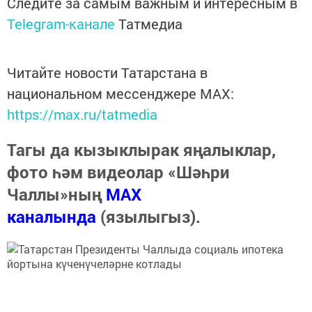
Следите за самым важным и интересным в
Telegram-канале
Татмедиа
Читайте новости Татарстана в
национальном мессенджере MАХ:
https://max.ru/tatmedia
Тагы да кызыклырак яңалыклар,
фото һәм видеолар «Шәһри
Чаллы»ның
MAX
каналында
(язылыгыз).