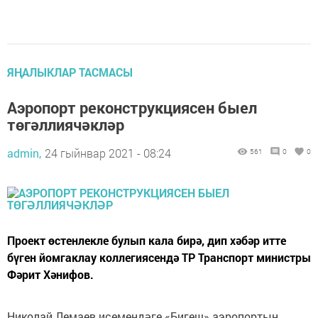
ЯҢАЛЫКЛАР ТАСМАСЫ
Аэропорт реконструкциясен быел
төгәллиячәкләр
admin,
24 гыйнвар 2021 - 08:24
561
0
0
Проект өстенлекле булып кала бирә, дип хәбәр итте
бүген йомгаклау коллегиясендә ТР Транспорт министры
Фәрит Хәнифов.
Николай Лемаев исемендәге «Бигеш» аэропортын