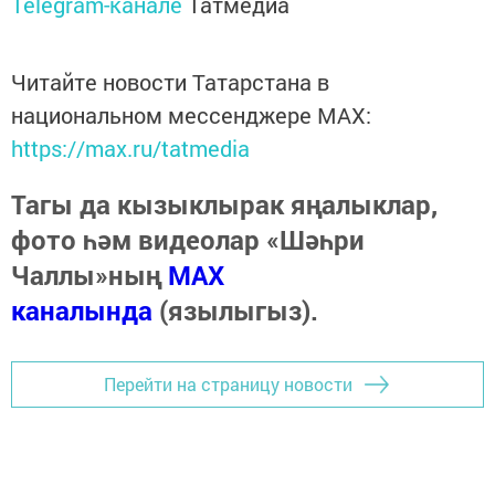
Telegram-канале
Татмедиа
Читайте новости Татарстана в
национальном мессенджере MАХ:
https://max.ru/tatmedia
Тагы да кызыклырак яңалыклар,
фото һәм видеолар «Шәһри
Чаллы»ның
MAX
каналында
(язылыгыз).
Перейти на страницу новости