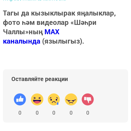
Тагы да кызыклырак яңалыклар,
фото һәм видеолар «Шәһри
Чаллы»ның
MAX
каналында
(язылыгыз).
Оставляйте реакции
0
0
0
0
0