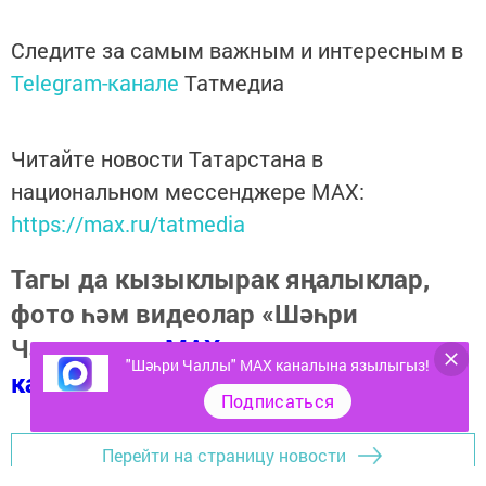
Следите за самым важным и интересным в
Telegram-канале
Татмедиа
Читайте новости Татарстана в
национальном мессенджере MАХ:
https://max.ru/tatmedia
Тагы да кызыклырак яңалыклар,
фото һәм видеолар «Шәһри
Чаллы»ның
MAX
"Шәһри Чаллы" MAX каналына язылыгыз!
каналында
(язылыгыз).
Подписаться
Перейти на страницу новости