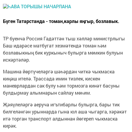
Бүген Татарстанда - томан,карлы яңгыр, бозлавык.
ТР буенча Россия Гадәттән тыш хәлләр министрлыгы
Баш идарәсе матбугат хезмәтендә томан һәм
бозлавыкның бик куркыныч булырга мөмкин булуын
искәртәләр.
Машина йөртүчеләргә шәһәрдән читкә чыкмаска
киңәш ителә. Трассада имин тизлек, кискен
маневрлардан сак булу һәм тормозга кинәт басуны
булдырмау алымнарын сайлау мөһим.
Җәяүлеләргә аеруча игътибарлы булырга, бары тик
билгеләнгән урыннарда гына юл аша чыгарга, хәрәкәт
итә торган транспорт алдыннан йөгереп чыкмаска
кирәк.