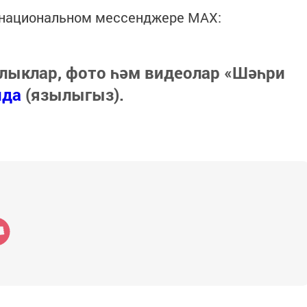
в национальном мессенджере MАХ:
лыклар, фото һәм видеолар «Шәһри
нда
(язылыгыз).