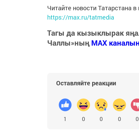
Читайте новости Татарстана 
https://max.ru/tatmedia
Тагы да кызыклырак яңа
Чаллы»ның
MAX каналы
Оставляйте реакции
1
0
0
0
0