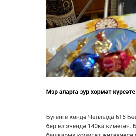
Мэр аларга зур хөрмәт күрсәт
Бүгенге көндә Чаллыда 615 Б
бер ел эчендә 140ка кимегән.
башкарма комитет җитәкчесе