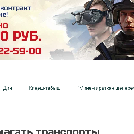
Дин
Киңәш-табыш
"Минем яраткан шәһәрем
мәгать транспорты