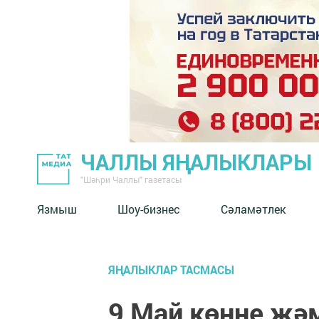
ЧАЛЛЫ ЯҢАЛЫКЛАРЫ
"Шәһри Чаллы" газетасы
Язмыш
Шоу-бизнес
Сәламәтлек
ЯҢАЛЫКЛАР ТАСМАСЫ
9 Май көнне җә