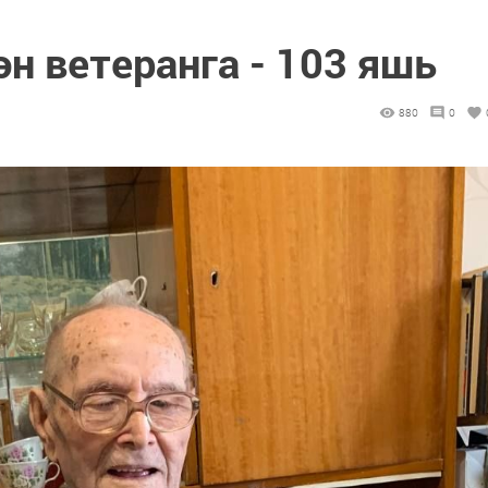
н ветеранга - 103 яшь
880
0