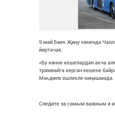
9 май Бөек Җиңү көнендә Чал
йөртәчәк.
«Бу көнне кешеләрдән акча ал
трамвайга кергән кешене бәйр
Мәһдиев эшлекле киңәшмәдә
Следите за самым важным и 