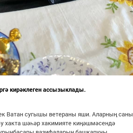
ергә кирәклеген ассызыклады.
өек Ватан сугышы ветераны яши. Аларның саны
 Бу хакта шәһәр хакимияте киңәшмәсендә
 урынбасары вазифаларын башкаручы,