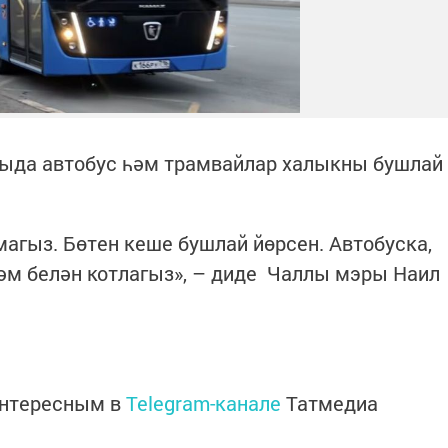
лыда автобус һәм трамвайлар халыкны бушлай
магыз. Бөтен кеше бушлай йөрсен. Автобуска,
әм белән котлагыз», – диде Чаллы мэры Наил
.
интересным в
Telegram-канале
Татмедиа