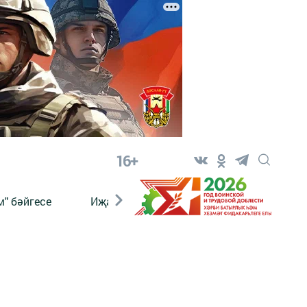
16+
" бәйгесе
Иҗат
Реклама
Онлайн язы