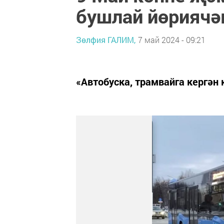
бушлай йөриячә
Зөлфия ГАЛИМ,
7 май 2024 - 09:21
«Автобуска, трамвайга кергән 