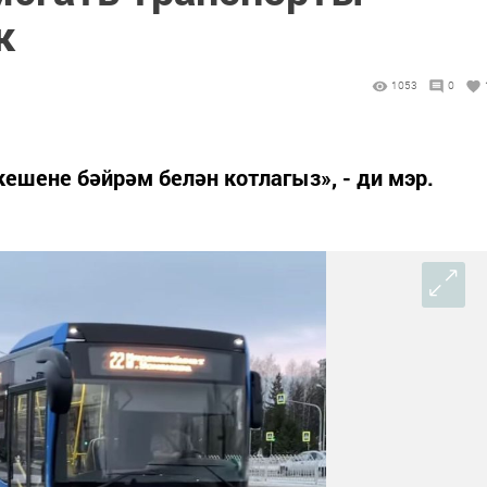
к
1053
0
кешене бәйрәм белән котлагыз», - ди мэр.