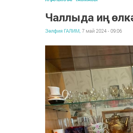
Чаллыда иң өлкә
Зөлфия ГАЛИМ,
7 май 2024 - 09:06