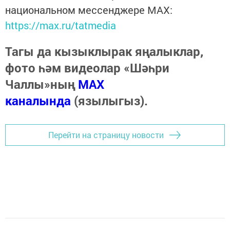
национальном мессенджере MАХ:
https://max.ru/tatmedia
Тагы да кызыклырак яңалыклар,
фото һәм видеолар «Шәһри
Чаллы»ның
MAX
каналында
(язылыгыз).
Перейти на страницу новости