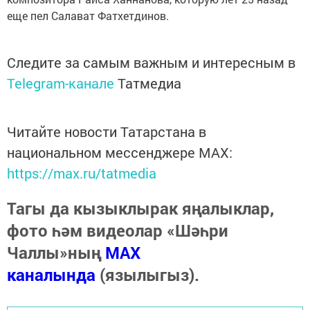
еще пел Салават Фатхетдинов.
Следите за самым важным и интересным в
Telegram-канале
Татмедиа
Читайте новости Татарстана в
национальном мессенджере MАХ:
https://max.ru/tatmedia
Тагы да кызыклырак яңалыклар,
фото һәм видеолар «Шәһри
Чаллы»ның
MAX
каналында
(язылыгыз).