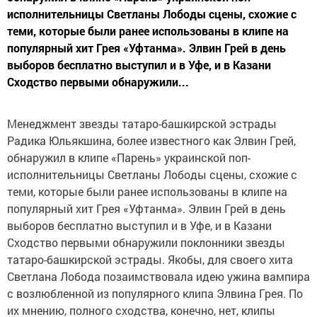
исполнительницы Светланы Лободы сцены, схожие с
теми, которые были ранее использованы в клипе на
популярный хит Грея «Уфтанма». Элвин Грей в день
выборов бесплатно выступил и в Уфе, и в Казани
Сходство первыми обнаружили...
Менеджмент звезды татаро-башкирской эстрады
Радика Юльякшина, более известного как Элвин Грей,
обнаружил в клипе «Парень» украинской поп-
исполнительницы Светланы Лободы сцены, схожие с
теми, которые были ранее использованы в клипе на
популярный хит Грея «Уфтанма». Элвин Грей в день
выборов бесплатно выступил и в Уфе, и в Казани
Сходство первыми обнаружили поклонники звезды
татаро-башкирской эстрады. Якобы, для своего хита
Светлана Лобода позаимствовала идею ужина вампира
с возлюбленной из популярного клипа Элвина Грея. По
их мнению, полного сходства, конечно, нет, клипы