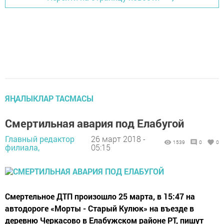
ЯҢАЛЫКЛАР ТАСМАСЫ
Смертильная авария под Елабугой
Главный редактор
26 март 2018 -
1539
0
0
филиала,
05:15
Смертельное ДТП произошло 25 марта, в 15:47 на
автодороге «Морты - Старый Кулюк» на въезде в
деревню Черкасово в Елабужском районе РТ, пишут