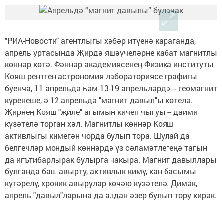
"РИА-Новости" агентлыгы хәбәр итүенә караганда,
апрель уртасында Җирдә яшәүчеләрне кабат магнитлы
көннәр көтә. Фәннәр академиясенең Физика институты
Кояш рентген астрономия лабораториясе графигы
буенча, 11 апрельдә һәм 13-19 апрельләрдә -- геомагнит
күренеше, ә 12 апрельдә "магнит давыл"ы көтелә.
Җирнең Кояш "җиле" агымын кичеп чыгуы -- даими
күзәтелә торган хәл. Магнитлы көннәр Кояш
активлыгы кимегән чорда булып тора. Шулай да
белгечләр мондый көннәрдә үз сәламәтлегеңә тагын
да игътибарлырак булырга чакыра. Магнит давыллары
булганда баш авырту, активлык кимү, кан басымы
күтәрелү, хроник авырулар көчәю күзәтелә. Димәк,
апрель "давыл"ларына да алдан әзер булып тору кирәк.