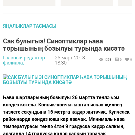
ЯҢАЛЫКЛАР ТАСМАСЫ
Сак булыгыз! Синоптиклар һава
торышының бозылуы турында кисәтә
Главный редактор
25 март 2018 -
1358
0
0
филиала,
18:30
Һава шартларының бозылуы 26 мартта төнлә һәм
көндез көтелә. Көньяк-көнчыгыштан искән җилнең
тизлеге секундына 16 метрга кадәр җитәчәк. Күпчелек
районнарда көндез юеш кар явачак. Минималь һава
температурасы төнлә 4тән 9 градуска кадәр салкын,
аязганда 14 градуска кадәр салкын торачак.