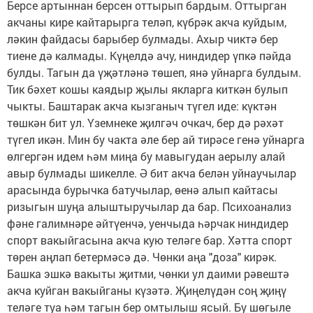
Берсе артыннан берсен оттырып бардым. Оттырган
акчаны кире кайтарырга теләп, күбрәк акча куйдым,
ләкин файдасы барыбер булмады. Ахыр чиктә бер
тиене дә калмады. Күңелдә ачу, ниндидер үпкә пәйда
булды. Тагын да үҗәтләнә төшеп, янә уйнарга булдым.
Тик бәхет кошы каядыр җылы якларга киткән булып
чыкты. Баштарак акча кызганыч түгел иде: күктән
төшкән бит ул. Үземнеке җилгәч очкач, бер дә рәхәт
түгел икән. Мин бу чакта әле бер ай тирәсе генә уйнарга
өлгергән идем һәм миңа бу мавыгудан аерылу алай
авыр булмады шикелле. Ә бит акча белән уйнаучылар
арасында бурычка батучылар, өенә алып кайтасы
ризыгын шуңа алыштыручылар да бар. Психоанализ
фәне галимнәре әйтүенчә, уенчыда һәрчак ниндидер
спорт вакыйгасына акча кую теләге бар. Хәтта спорт
төрен аңлап бетермәсә дә. Чөнки аңа "доза" кирәк.
Башка эшкә вакыты җитми, чөнки ул даими рәвештә
акча куйган вакыйганы күзәтә. Җиңелүдән соң җиңү
теләге туа һәм тагын бер омтылыш ясый. Бу шөгыле