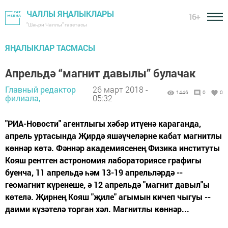
ЧАЛЛЫ ЯҢАЛЫКЛАРЫ
16+
"Шәһри Чаллы" газетасы
ЯҢАЛЫКЛАР ТАСМАСЫ
Апрельдә “магнит давылы” булачак
Главный редактор
26 март 2018 -
1446
0
0
филиала,
05:32
"РИА-Новости" агентлыгы хәбәр итүенә караганда,
апрель уртасында Җирдә яшәүчеләрне кабат магнитлы
көннәр көтә. Фәннәр академиясенең Физика институты
Кояш рентген астрономия лабораториясе графигы
буенча, 11 апрельдә һәм 13-19 апрельләрдә --
геомагнит күренеше, ә 12 апрельдә "магнит давыл"ы
көтелә. Җирнең Кояш "җиле" агымын кичеп чыгуы --
даими күзәтелә торган хәл. Магнитлы көннәр...