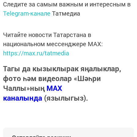
Следите за самым важным и интересным в
Telegram-канале
Татмедиа
Читайте новости Татарстана в
национальном мессенджере MАХ:
https://max.ru/tatmedia
Тагы да кызыклырак яңалыклар,
фото һәм видеолар «Шәһри
Чаллы»ның
MAX
каналында
(язылыгыз).