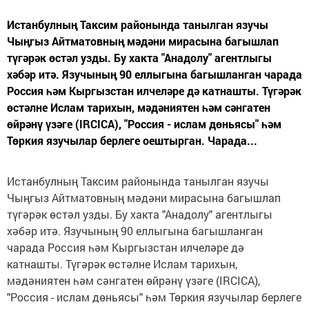
Истанбулның Таксим районында танылган язучы
Чыңгыз Айтматовның мәдәни мирасына багышлап
түгәрәк өстәл узды. Бу хакта "Анадолу" агентлыгы
хәбәр итә. Язучының 90 еллыгына багышланган чарада
Россия һәм Кыргызстан илчеләре дә катнашты. Түгәрәк
өстәлне Ислам тарихын, мәдәниятен һәм сәнгатен
өйрәнү үзәге (IRCICA), "Россия - ислам дөньясы" һәм
Төркия язучылар берлеге оештырган. Чарада...
Истанбулның Таксим районында танылган язучы
Чыңгыз Айтматовның мәдәни мирасына багышлап
түгәрәк өстәл узды. Бу хакта "Анадолу" агентлыгы
хәбәр итә. Язучының 90 еллыгына багышланган
чарада Россия һәм Кыргызстан илчеләре дә
катнашты. Түгәрәк өстәлне Ислам тарихын,
мәдәниятен һәм сәнгатен өйрәнү үзәге (IRCICA),
"Россия - ислам дөньясы" һәм Төркия язучылар берлеге