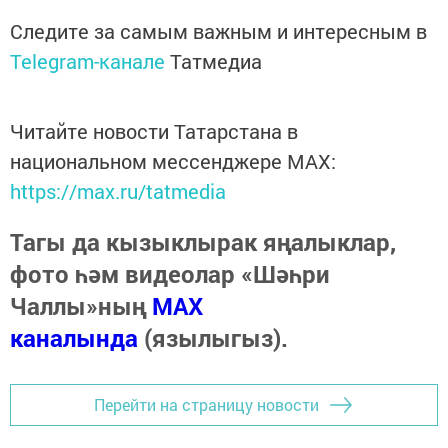
Следите за самым важным и интересным в
Telegram-канале
Татмедиа
Читайте новости Татарстана в
национальном мессенджере MАХ:
https://max.ru/tatmedia
Тагы да кызыклырак яңалыклар,
фото һәм видеолар «Шәһри
Чаллы»ның
MAX
каналында
(язылыгыз).
Перейти на страницу новости