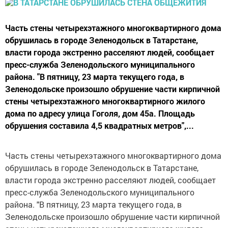
Часть стены четырехэтажного многоквартирного дома
обрушилась в городе Зеленодольск в Татарстане,
власти города экстренно расселяют людей, сообщает
пресс-служба Зеленодольского муниципального
района. "В пятницу, 23 марта текущего года, в
Зеленодольске произошло обрушение части кирпичной
стены четырехэтажного многоквартирного жилого
дома по адресу улица Гоголя, дом 45а. Площадь
обрушения составила 4,5 квадратных метров",...
Часть стены четырехэтажного многоквартирного дома
обрушилась в городе Зеленодольск в Татарстане,
власти города экстренно расселяют людей, сообщает
пресс-служба Зеленодольского муниципального
района. "В пятницу, 23 марта текущего года, в
Зеленодольске произошло обрушение части кирпичной