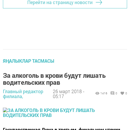
Перейти на страницу новости
ЯҢАЛЫКЛАР ТАСМАСЫ
За алкоголь в крови будут лишать
водительских прав
Главный редактор
26 март 2018 -
1416
0
0
филиала,
05:17
Государственная Дума в третьем, финальном чтении