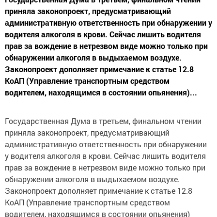
приняла законопроект, предусматривающий
административную ответственность при обнаружении у
водителя алкоголя в крови. Сейчас лишить водителя
прав за вождение в нетрезвом виде можно только при
обнаружении алкоголя в выдыхаемом воздухе.
Законопроект дополняет примечание к статье 12.8
КоАП (Управление транспортным средством
водителем, находящимся в состоянии опьянения)...
Государственная Дума в третьем, финальном чтении
приняла законопроект, предусматривающий
административную ответственность при обнаружении
у водителя алкоголя в крови. Сейчас лишить водителя
прав за вождение в нетрезвом виде можно только при
обнаружении алкоголя в выдыхаемом воздухе.
Законопроект дополняет примечание к статье 12.8
КоАП (Управление транспортным средством
водителем, находящимся в состоянии опьянения)