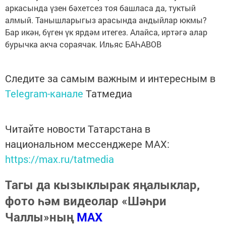
аркасында үзен бәхетсез тоя башласа да, туктый
алмый. Танышларыгыз арасында андыйлар юкмы?
Бар икән, бүген үк ярдәм итегез. Алайса, иртәгә алар
бурычка акча сораячак. Ильяс БАҺАВОВ
Следите за самым важным и интересным в
Telegram-канале
Татмедиа
Читайте новости Татарстана в
национальном мессенджере MАХ:
https://max.ru/tatmedia
Тагы да кызыклырак яңалыклар,
фото һәм видеолар «Шәһри
Чаллы»ның
MAX