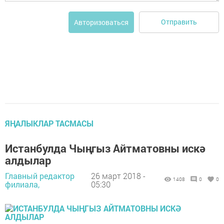
Отправить
Авторизоваться
ЯҢАЛЫКЛАР ТАСМАСЫ
Истанбулда Чыңгыз Айтматовны искә
алдылар
Главный редактор
26 март 2018 -
1408
0
0
филиала,
05:30