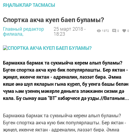
ЯҢАЛЫКЛАР ТАСМАСЫ
Спортка акча куеп баеп буламы?
Главный редактор
25 март 2018 -
1372
0
0
филиала,
18:23
Бармакка бармак та сукмыйча керем алып буламы?
Бүген спортка акча кую бик популярлашты. Бер яктан -
җиңел, икенче яктан - адреналин, ләззәт бирә. Әмма
кеше әнә шул якларын гына күреп, бу уенга башы белән
чума һәм үзенең мәкерле дөньяга эләккәнен сизми дә
кала. Бу сынау аша "ВТ" хәбәрчесе дә узды.//Ватаным...
Бармакка бармак та сукмыйча керем алып буламы?
Бүген спортка акча кую бик популярлашты. Бер яктан -
җиңел, икенче яктан - адреналин, ләззәт бирә. Әмма