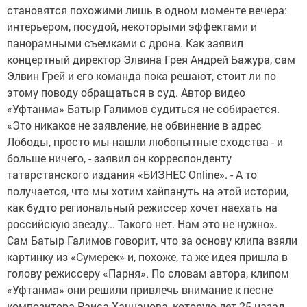
становятся похожими лишь в одном моменте вечера:
интерьером, посудой, некоторыми эффектами и
панорамными съемками с дрона. Как заявил
концертный директор Элвина Грея Андрей Бажура, сам
Элвин Грей и его команда пока решают, стоит ли по
этому поводу обращаться в суд. Автор видео
«Уфтанма» Батыр Галимов судиться не собирается.
«Это никакое не заявление, не обвинение в адрес
Лободы, просто мы нашли любопытные сходства - и
больше ничего, - заявил он корреспонденту
татарстанского издания «БИЗНЕС Online». - А то
получается, что мы хотим хайпануть на этой истории,
как будто региональный режиссер хочет наехать на
российскую звезду... Такого нет. Нам это не нужно».
Сам Батыр Галимов говорит, что за основу клипа взяли
картинку из «Сумерек» и, похоже, та же идея пришла в
голову режиссеру «Парня». По словам автора, клипом
«Уфтанма» они решили привлечь внимание к песне
композитора Раиса Ханнанова, которую лет 25 назад