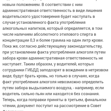
новым положением. В соответствии с ним
административная ответственность в виде лишения
водительского удостоверения будет наступать в
случае установленного факта употребления
алкогольных напитков, который определяется, в том
числе наличием абсолютного этилового спирта в
концентрации 0,3 и более грамма на один литр крови.
Пока же, согласно действующему законодательству,
при установлении факта употребления алкоголя путем
забора крови административная ответственность не
наступает. Таким образом, у водителей, которых
сотрудники ГИБДД заподозрят в вождении в нетрезвом
виде, будут брать кровь, но только в случаях, когда
факт употребления алкоголя невозможно определить
путем забора выдыхаемого воздуха, - например, если
водитель сильно пьян или находится без сознания.
Теперь, когда поправки приняты в третьем, финальном
чтении, документ поступит на рассмотрение в Совет