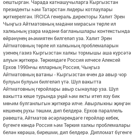
оештырган. Чарада катнашучыларга Кыргызстан
президенты һәм Татарстан лидеры котлаулары
җиткерелгән. IRCICA генераль директоры Халит Эрен
Чыңгыз Айтматовның мәдәни мирасын төрле ил
халкының үзара мәдәни багланышлары контекстында
өйрәнүнең әһәмиятен билгеләп уза. Халит Эрен
Айтматовның төрле ил халкының проблемаларын
үзенең газиз Кыргызстан халкы тормышы аша күрсәтә
алуын җиткерә. Төркиядәге Россия илчесе Алексей
Ерхов 1990нчы елларның Россия, Чыңгыз
Айтматовның ватаны - Кыргызстан өчен дә авыр чор
булуын булуын билгеләп үтә. Шул вакытта
Айтматовның геройлары авыр сынаулар уза. Шул
вакытта кеше турында уңай һәм якты итеп язу бик
мөһим булганлыгын җиткерә илче. Авырлыкны җиңгән
кешенең рухы төшми, дип белдерә. Ерхов параллель
рәвештә, Айтматов әсәрләрендәге геройлар кебек,
бүгенге көндә Россия һәм Төркия халкы проблемалары
белән көрәшә, бирешми, дип белдерә. Дипломат бүгенге