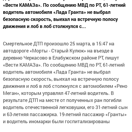
«Вести КАМАЗа». По сообщению МВД по РТ, 61-летний
водитель автомобиля «Лада Гранта» не выбрал
безопасную скорость, выехал на встречную полосу
движения и лоб в лоб столкнулся с...
Смертельное ДТП произошло 25 марта, в 15:47 на
автодороге «Морты - Старый Кулюк» на въезде в
деревню Черкасово в Елабужском районе РТ, пишут
«Вести КАМАЗа». По сообщению МВД по РТ, 61-летний
водитель автомобиля «Лада Гранта» не выбрал
безопасную скорость, выехал на встречную полосу
движения и лоб в лоб столкнулся с автомобилем «Рено
Меган», которым управлял 47-летний водитель. В
результате ДТП на месте от полученных ран погибли
водитель отечественной легковушки, его 31-летний сын
и 63-летняя пассажирка. 19-летний пассажир «Гранты»
и водитель иномарки были госпитализированы