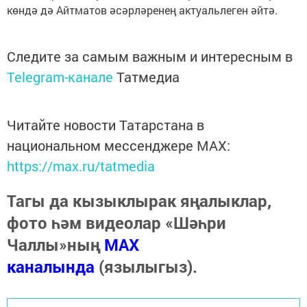
көндә дә Айтматов әсәрләренең актуальлеген әйтә.
Следите за самым важным и интересным в
Telegram-канале
Татмедиа
Читайте новости Татарстана в
национальном мессенджере MАХ:
https://max.ru/tatmedia
Тагы да кызыклырак яңалыклар,
фото һәм видеолар «Шәһри
Чаллы»ның
MAX
каналында
(язылыгыз).