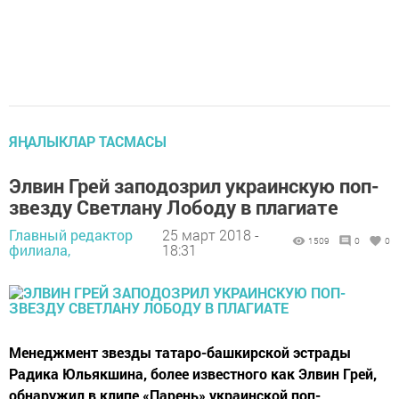
ЯҢАЛЫКЛАР ТАСМАСЫ
Элвин Грей заподозрил украинскую поп-
звезду Светлану Лободу в плагиате
Главный редактор
25 март 2018 -
1509
0
0
филиала,
18:31
Менеджмент звезды татаро-башкирской эстрады
Радика Юльякшина, более известного как Элвин Грей,
обнаружил в клипе «Парень» украинской поп-