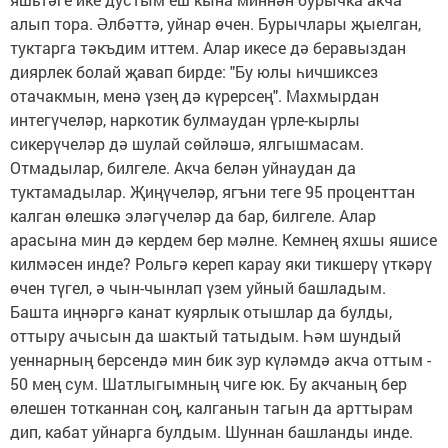
алып тора. Әлбәттә, уйнар өчен. Бурычлары җыелган,
туктарга тәкъ­дим иттем. Алар икесе дә беравыздан
диярлек болай җавап бирде: "Бу юлы һичшиксез
отачакмын, менә үзең дә күрерсең". Махмырдан
интегүчеләр, наркотик булмаудан үрле-кырлы
сикерүчеләр дә шулай сөйләшә, ялгышмасам.
Отмадылар, билгеле. Акча белән уйнаудан да
туктамадылар. Җиңүчеләр, ягъни теге 95 проценттан
калган өлешкә элә­гүчеләр да бар, билгеле. Алар
арасына мин дә кердем бер мәлне. Кемнең яхшы яшисе
кил­мәсен инде? Рольгә кереп карау яки тикшерү үткәрү
өчен түгел, ә чын-чынлап үзем уйный башладым.
Башта иңнәргә канат куярлык отышлар да булды,
оттыру ачысын да шактый татыдым. Һәм шундый
уеннарның берсендә мин бик зур күләмдә акча оттым -
50 мең сум. Шат­лыгымның чиге юк. Бу акчаның бер
өлешен тотканнан соң, калганын тагын да арттырам
дип, кабат уйнарга булдым. Шуннан башланды инде.