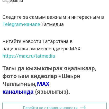
Федерации
Следите за самым важным и интересным в
Telegram-канале
Татмедиа
Читайте новости Татарстана в
национальном мессенджере MАХ:
https://max.ru/tatmedia
Тагы да кызыклырак яңалыклар,
фото һәм видеолар «Шәһри
Чаллы»ның
MAX
каналында
(язылыгыз).
Перейти на страницу новости