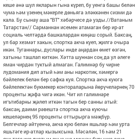
кеше әнә шул якларын гына күреп, бу уенга башы белән
чума һәм үзенең мәкерле дөньяга эләккәнен сизми дә
кала. Бу сынау аша "ВТ" хәбәрчесе дә узды.//Ватаным
Татарстан// Сарманнан исемен атамаган бер ир-ат
социаль челтәрдә башкалардан киңәш сорый. Баксаң,
ул бар хезмәт хакын, спортка акча куеп, җилгә очыра
икән. Туганнары, дуслары инде аңардан өмет өзгән,
хатыны ташлап киткән. Хәтта шуннан соң да ул әлеге
яман чирдән туктый алмаган. Галимнәр бу чирне
лудомания дип атый һәм аны наркотик, хәмергә
бәйлелек белән бер сафка куя. Спортка акча куюга
бәйлелектән букмекер контораларына йөрүчеләрнең 70
проценты җәфа чигә икән. Чит ил галимнәре
игътибарны җәлеп иткән тагын бер санны атый:
баксаң, даими рәвештә спортка акча куючы
кешеләрнең 95 проценты оттырырга мәҗбүр.
Белгечләр әйтүенчә, акча кую белән яшьләр һәм урта
яшьтәге ир-атлар кызыксына. Мәсәлән, 16 һәм 21
яшьтәге ике дустым еш кына миннән бурычка акча