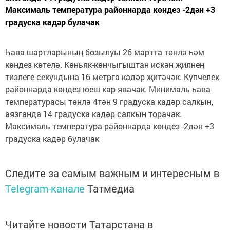
Максималь температура районнарда көндез -2дән +3
градуска кадәр булачак
Һава шартларының бозылуы 26 мартта төнлә һәм
көндез көтелә. Көньяк-көнчыгыштан искән җилнең
тизлеге секундына 16 метрга кадәр җитәчәк. Күпчелек
районнарда көндез юеш кар явачак. Минималь һава
температурасы төнлә 4тән 9 градуска кадәр салкын,
аязганда 14 градуска кадәр салкын торачак.
Максималь температура районнарда көндез -2дән +3
градуска кадәр булачак
Следите за самым важным и интересным в
Telegram-канале
Татмедиа
Читайте новости Татарстана в