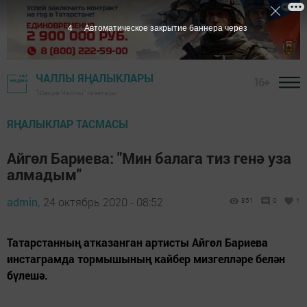
3
Автоматическое закрытие баннера через
ЧАЛЛЫ ЯҢАЛЫКЛАРЫ
16+
"Шәһри Чаллы" газетасы
ЯҢАЛЫКЛАР ТАСМАСЫ
Айгөл Бариева: "Мин балага тиз генә уза
алмадым"
admin,
24 октябрь 2020 - 08:52
851
0
1
Татарстанның атказанган артисты Айгөл Бариева
инстаграмда тормышының кайбер мизгелләре белән
бүлешә.