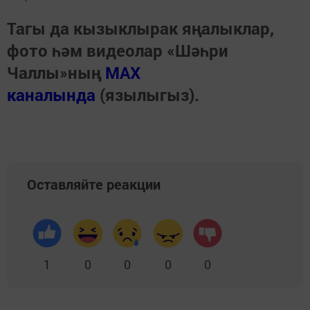
Тагы да кызыклырак яңалыклар,
фото һәм видеолар «Шәһри
Чаллы»ның
MAX
каналында
(язылыгыз).
Оставляйте реакции
1
0
0
0
0