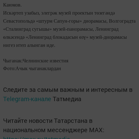
Каюмов.
Искәртеп узабыз, элегрәк музей проектын төзегәндә
Севастопольдә «штурм Сапун-горы» диорамасы, Волгоградта
«Сталинград сугышы» музей-панорамасы, Ленинград
өлкәсендә «Ленинград блокадасын өзү» музей-диорамасы
нигез итеп алынган иде.
Чыганак:Челнинские известия
Фото:Ачык чыганаклардан
Следите за самым важным и интересным в
Telegram-канале
Татмедиа
Читайте новости Татарстана в
национальном мессенджере MАХ: