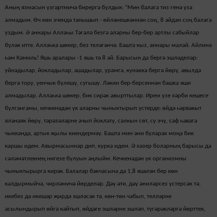
Аның язмасын үзгәртмичә бирергә булдык: “Мин балага тиз генә уза
алмадым. Өч көн эчендә танышып - өйләнешкәннән соң, 8 айдан соң балага
уздым. Ә аннары Аллаһы Тәгалә безгә аларны бер-бер артлы сабыйлар
бүләк итте. Аллаһка шөкер, без теләгәнчә. Башта кыз, аннары малай. Айлинә
һәм Камиль! Яшь аралары -1 яшь тә 8 ай. Барысын да бергә эшләделәр:
уйнадылар, йокладылар, ашадылар, урамга, кунакка бергә йөрү, авылда
бергә тору, уенчык бүлешү, сугышу. Ләкин бер-берсеннән башка яши
алмадылар. Аллаһка шөкер, бик сирәк авырттылар. Ирем үзе хәрби кешесе
булгангамы, кечкенәдән үк аларны чыныктырып үстерде: өйдә һәрвакыт
яланаяк йөрү, тәрәзәләрне ачып йоклату, салкын сөт, су эчү, саф һавага
чыкканда, артык җылы киендермәү. Башта мин әни буларак моңа бик
каршы идем. Авырмасыннар дип, курка идем. Ә хәзер боларның барысы да
сәламәтлекнең нигезе булуын аңлыйм. Кечкенәдән үк организмны
чыныктырырга кирәк. Балалар бакчасына да 1,8 яшьтән бер көн
калдырмыйча, чирләмичә йөрделәр. Дәү әти, дәү әниләрсез үстерсәк тә,
икебез дә икешәр җирдә эшләсәк тә, көн-төн чабып, телләрне
асылындырып өйгә кайтып, өйдәге эшләрне эшләп, түгәрәкләргә йөрттек,