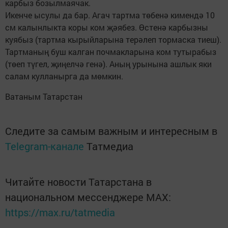
карбыз бозылмаячак.
Икенче ысулы да бар. Агач тартма төбенә кимендә 10
см калынлыкта коры ком җәябез. Өстенә карбызны
куябыз (тартма кырыйларына терәлеп тормаска тиеш).
Тартманың буш калган почмакларына ком тутырабыз
(төеп түгел, җиңелчә генә). Аның урынына ашлык яки
салам кулланырга да мөмкин.
Ватаным Татарстан
Следите за самым важным и интересным в
Telegram-канале
Татмедиа
Читайте новости Татарстана в
национальном мессенджере MАХ:
https://max.ru/tatmedia