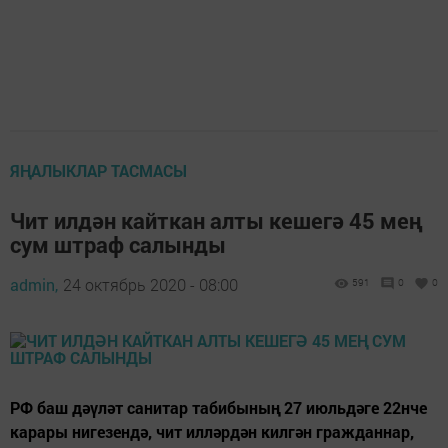
ЯҢАЛЫКЛАР ТАСМАСЫ
Чит илдән кайткан алты кешегә 45 мең
сум штраф салынды
admin,
24 октябрь 2020 - 08:00
591
0
0
РФ баш дәүләт санитар табибының 27 июльдәге 22нче
карары нигезендә, чит илләрдән килгән гражданнар,