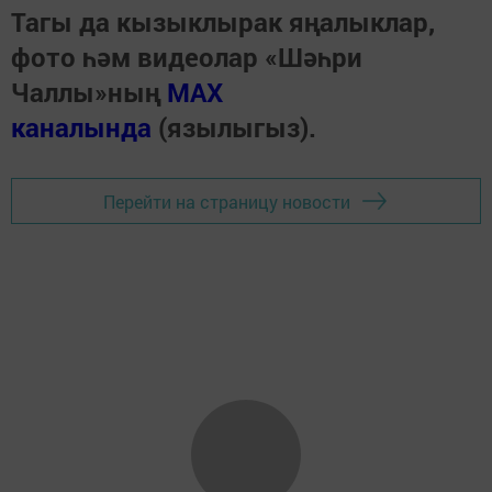
Тагы да кызыклырак яңалыклар,
фото һәм видеолар «Шәһри
Чаллы»ның
MAX
каналында
(язылыгыз).
Перейти на страницу новости