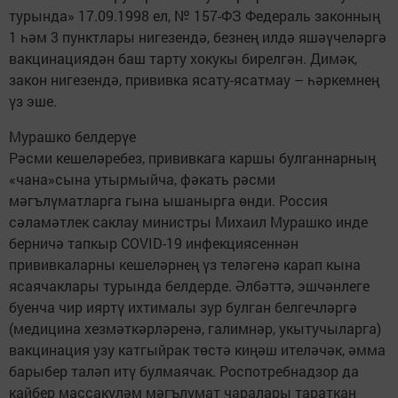
турында» 17.09.1998 ел, № 157-ФЗ Федераль законның
1 һәм 3 пунктлары нигезендә, безнең илдә яшәүчеләргә
вакцинациядән баш тарту хокукы бирелгән. Димәк,
закон нигезендә, прививка ясату-ясатмау – һәркемнең
үз эше.
Мурашко белдерүе
Рәсми кешеләребез, прививкага каршы булганнарның
«чана»сына утырмыйча, фәкать рәсми
мәгълүматларга гына ышанырга өнди. Россия
сәламәтлек саклау министры Михаил Мурашко инде
берничә тапкыр COVID-19 инфекциясеннән
прививкаларны кешеләрнең үз теләгенә карап кына
ясаячаклары турында белдерде. Әлбәттә, эшчәнлеге
буенча чир ияртү ихтималы зур булган белгечләргә
(медицина хезмәткәрләренә, галимнәр, укытучыларга)
вакцинация узу катгыйрак төстә киңәш ителәчәк, әмма
барыбер таләп итү булмаячак. Роспотребнадзор да
кайбер массакүләм мәгълүмат чаралары тараткан