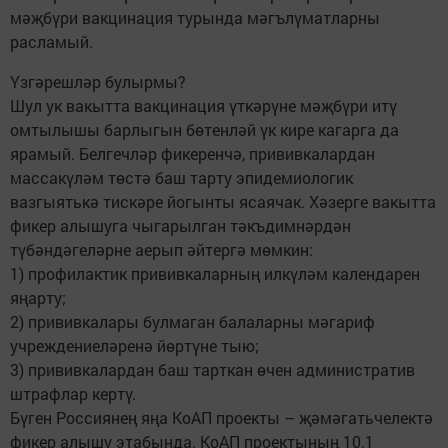
мәҗбүри вакцинация турында мәгълүматларны
расламый.
Үзгәрешләр булырмы?
Шул ук вакытта вакцинация үткәрүне мәҗбүри итү
омтылышы барлыгын бөтенләй үк кире кагарга да
ярамый. Белгечләр фикеренчә, прививкалардан
массакүләм төстә баш тарту эпидемиологик
вазгыятькә тискәре йогынты ясаячак. Хәзерге вакытта
фикер алышуга чыгарылган тәкъдимнәрдән
түбәндәгеләрне аерып әйтергә мөмкин:
1) профилактик прививкаларның илкүләм календарен
яңарту;
2) прививкалары булмаган балаларны мәгариф
учреждениеләренә йөртүне тыю;
3) прививкалардан баш тарткан өчен административ
штрафлар кертү.
Бүген Россиянең яңа КоАП проекты – җәмәгатьчелектә
фикер алышу этабында. КоАП проектының 10.1