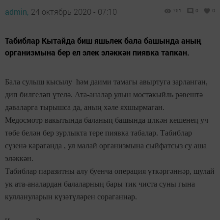
admin,
24 октябрь 2020 - 07:10
751
0
0
Табиблар Кытайда биш яшьлек бала башында аның
организмына бер ел элек эләккән пиявка тапкан.
Бала сулыш кысылу һәм даими тамагы авыртуга зарланган,
дип билгеләп үтелә. Ата-аналар улын мөстәкыйль рәвештә
дәваларга тырышса да, аның хәле яхшырмаган.
Медосмотр вакытында баланың башында цлкән кешенең уч
төбе белән бер зурлыкта тере пиявка табалар. Табиблар
с
үзенә караганда
, ул малай организмына сыйфатсыз су аша
эләккән.
Табиблар паразитны алу буенча операция үткәргәннәр, шулай
ук ата-аналардан балаларның бары тик чиста суны гына
куллануларын күзәтүләрен сораганнар.