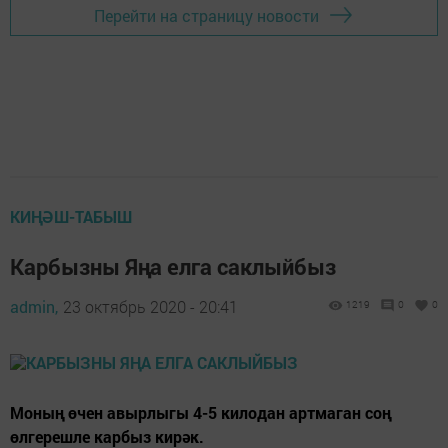
Перейти на страницу новости
КИҢӘШ-ТАБЫШ
Карбызны Яңа елга саклыйбыз
admin,
23 октябрь 2020 - 20:41
1219
0
0
Моның өчен авырлыгы 4-5 килодан артмаган соң
өлгерешле карбыз кирәк.