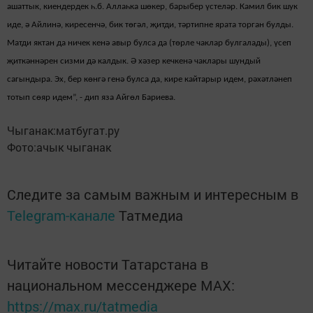
ашаттык, киендердек һ.б. Аллаһка шөкер, барыбер үстеләр. Камил бик шук
иде, ә Айлинә, киресенчә, бик төгәл, җитди, тәртипне ярата торган булды.
Матди яктан да ничек кенә авыр булса да (төрле чаклар булгалады), үсеп
җиткәннәрен сизми дә калдык. Ә хәзер кечкенә чаклары шундый
сагындыра. Эх, бер көнгә генә булса да, кире кайтарыр идем, рәхәтләнеп
тотып сөяр идем”, - дип яза Айгөл Бариева.
Чыганак:матбугат.ру
Фото:ачык чыганак
Следите за самым важным и интересным в
Telegram-канале
Татмедиа
Читайте новости Татарстана в
национальном мессенджере MАХ:
https://max.ru/tatmedia