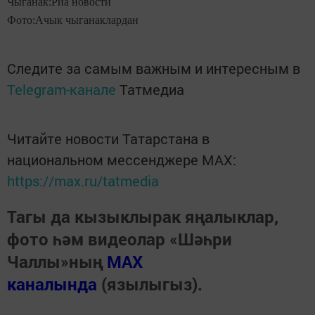
Чыганак:Риа новости
Фото:Ачык чыганаклардан
Следите за самым важным и интересным в
Telegram-канале
Татмедиа
Читайте новости Татарстана в
национальном мессенджере MАХ:
https://max.ru/tatmedia
Тагы да кызыклырак яңалыклар,
фото һәм видеолар «Шәһри
Чаллы»ның
MAX
каналында
(язылыгыз).