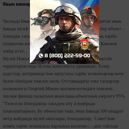
Якын көннәрдә блиндаж тапшырылачак
Чаллыда Бөек Ватан сугышы истәлегенә багышланган ачык
һавада музей төзи башладылар. Шушы көннәрдә бер объект –
блиндаж тапшыру планлаштырыла. Бу хакта төбәк хәрби-
патриотик иҗтимагый оешмасы җитәкчесе Наил Каюмов
хәбәр итте.
Музей Никита Кайманов исемендәге Кадетлар мәктәбе
территориясендә 56 нчы комплекста урнашкан. Хәзер
кадетлар, ветераннар һәм запастагы хәрби хезмәткәрләр көче
белән блиндаж төзелеп килә. Отставкадагы эчке гаскәрләр
полковнигы Георгий Мокан җитәкчелегендәге төзелеш
эшләре финиш сызыгына якынлаша-объектның әзерлеге 95%.
"Төзелгән блиндажны тәкъдим итү 4 ноябрьдә
планлаштырыла. Бу объекттан тыш, ачык һавада 500 квадрат
метр мәйданда музей окоплары, блиндажлар, Совет һәм
немец хәрби техникасы барлыкка киләчәк», - дип сөйләде