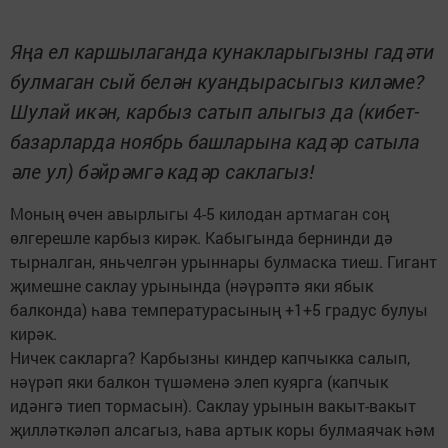
Яңа ел каршылаганда кунакларыгызны гадәти
булмаган сый белән куандырасыгыз киләме?
Шулай икән, карбыз сатып алыгыз да (кибет-
базарларда ноябрь башларына кадәр сатыла
әле ул) бәйрәмгә кадәр саклагыз!
Моның өчен авырлыгы 4-5 килодан артмаган соң
өлгерешле карбыз кирәк. Кабыгында бернинди дә
тырналган, яньчелгән урыннары булмаска тиеш. Гигант
җимешне саклау урынында (нәүрәптә яки ябык
балконда) һава температурасының +1+5 градус булуы
кирәк.
Ничек сакларга? Карбызны киндер капчыкка салып,
нәүрәп яки балкон түшәменә элеп куярга (капчык
идәнгә тиеп тормасын). Саклау урынын вакыт-вакыт
җилләткәләп алсагыз, һава артык коры булмаячак һәм