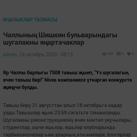
ЯҢАЛЫКЛАР ТАСМАСЫ
Чаллының Шишкин бульварындагы
шугалакны яңартачаклар
admin,
24 октябрь 2020 - 08:15
595
0
0
Яр Чаллы барлыгы 7508 тавыш җыеп, "Үз шугалагың
өчен тавыш бир!" Nivea компаниясе үткәргән конкурста
җиңүче булды.
Тавыш бирү 31 августтан алып 18 октябрьгә кадәр
узды.Тавышлар җыю 23:59 сәгатьтә тәмамланды.
Шугалакны реконструкцияләү өчен мәктәп укучылары,
студентлар, эшче яшьләр, яшьләр клубларында
тәрбияләнүчеләр һәм аларның әти-әниләре, блогерлар