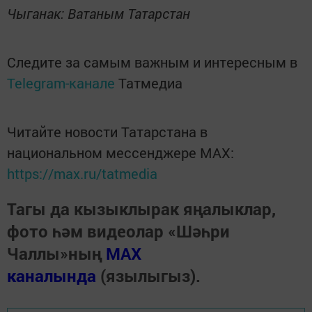
Чыганак: Ватаным Татарстан
Следите за самым важным и интересным в
Telegram-канале
Татмедиа
Читайте новости Татарстана в
национальном мессенджере MАХ:
https://max.ru/tatmedia
Тагы да кызыклырак яңалыклар,
фото һәм видеолар «Шәһри
Чаллы»ның
MAX
каналында
(язылыгыз).