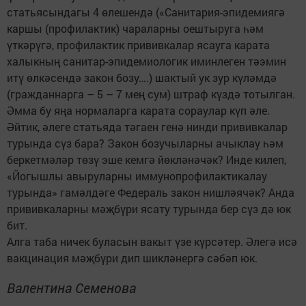
статьясындагы 4 өлешендә («Санитария-эпидемиягә
каршы (профилактик) чараларны оештыруга һәм
үткәрүгә, профилактик прививкалар ясауга карата
халыкның санитар-эпидемиологик иминлеген тәэмин
итү өлкәсендә закон бозу….) шактый ук зур күләмдә
(гражданнарга – 5 – 7 мең сум) штраф күздә тотылган.
Әмма бу яңа нормаларга карата сораулар күп әле.
Әйтик, әлеге статьяда тәгаен генә нинди прививкалар
турында сүз бара? Закон бозучыларны ачыклау һәм
беркетмәләр төзү эше кемгә йөкләнәчәк? Инде килеп,
«Йогышлы авыруларны иммунопрофилактикалау
турында» гамәлдәге Федераль закон нишләячәк? Анда
прививкаларны мәҗбүри ясату турында бер сүз дә юк
бит.
Алга таба ничек буласын вакыт үзе күрсәтер. Әлегә исә
вакцинация мәҗбүри дип шикләнергә сәбәп юк.
Валентина Семенова