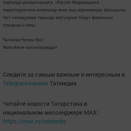
порталда урнаштырырга, «Россия Федерациясе
территориясенә килүчеләр өчен яңа коронавирус йогышына
тест нәтиҗәләре турында мәгълүмат бирү» формасын
тутырырга тиеш.
Чыганак:Челны-биз
Фото:Ачык чыгынаклардан
Следите за самым важным и интересным в
Telegram-канале
Татмедиа
Читайте новости Татарстана в
национальном мессенджере MАХ:
https://max.ru/tatmedia