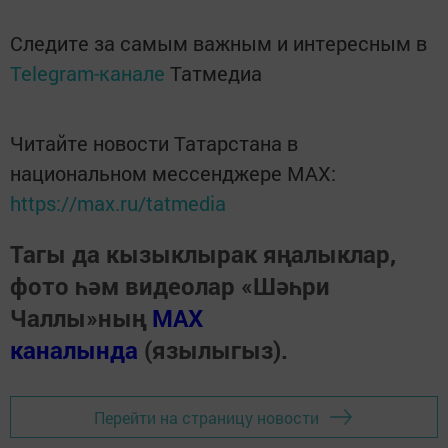
Следите за самым важным и интересным в
Telegram-канале
Татмедиа
Читайте новости Татарстана в
национальном мессенджере MАХ:
https://max.ru/tatmedia
Тагы да кызыклырак яңалыклар,
фото һәм видеолар «Шәһри
Чаллы»ның
MAX
каналында
(язылыгыз).
Перейти на страницу новости