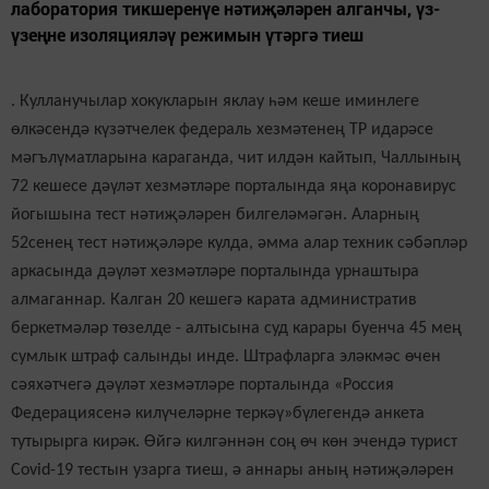
лаборатория тикшеренүе нәтиҗәләрен алганчы, үз-
үзеңне изоляцияләү режимын үтәргә тиеш
. Кулланучылар хокукларын яклау һәм кеше иминлеге
өлкәсендә күзәтчелек федераль хезмәтенең ТР идарәсе
мәгълүматларына караганда, чит илдән кайтып, Чаллының
72 кешесе дәүләт хезмәтләре порталында яңа коронавирус
йогышына тест нәтиҗәләрен билгеләмәгән. Аларның
52сенең тест нәтиҗәләре кулда, әмма алар техник сәбәпләр
аркасында дәүләт хезмәтләре порталында урнаштыра
алмаганнар. Калган 20 кешегә карата административ
беркетмәләр төзелде - алтысы
на
суд карары буенча 45 мең
сумлык штраф салынды инде.
Штрафларга эләкмәс өчен
сәяхәтчегә дәүләт хезмәтләре порталында «Россия
Федерациясенә килүчеләрне теркәү»бүлегендә анкета
тутырырга кирәк. Өйгә килгәннән соң өч көн эчендә турист
Covid-19 тестын узарга тиеш, ә аннары аның нәтиҗәләрен