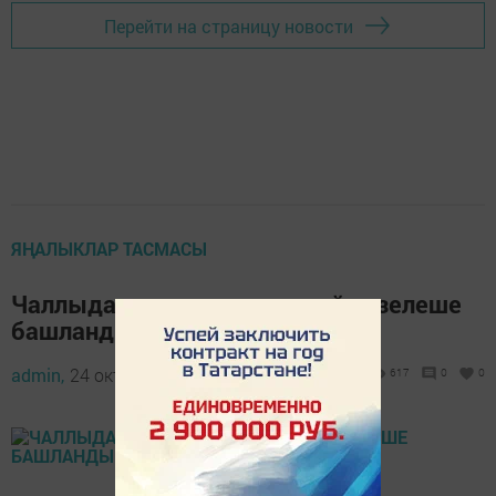
Перейти на страницу новости
ЯҢАЛЫКЛАР ТАСМАСЫ
Чаллыда ачык һавада музей төзелеше
башланды
admin,
24 октябрь 2020 - 07:00
617
0
0