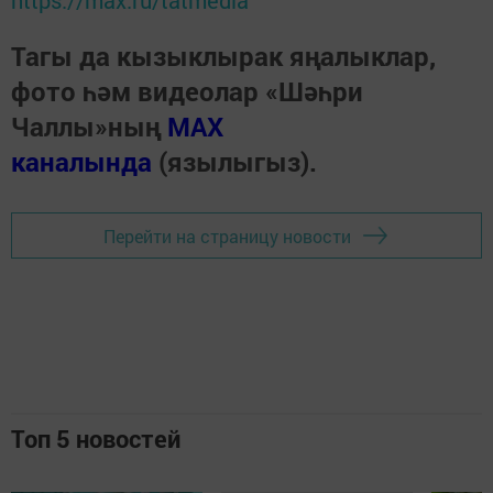
https://max.ru/tatmedia
Тагы да кызыклырак яңалыклар,
фото һәм видеолар «Шәһри
Чаллы»ның
MAX
каналында
(язылыгыз).
Перейти на страницу новости
Топ 5 новостей