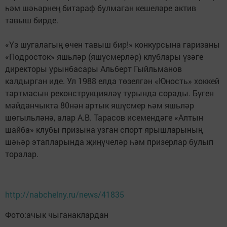
һәм шәһәрнең битараф булмаган кешеләре актив
тавыш бирде.
«Үз шугалагың өчен тавыш бир!» конкурсына гаризаны
«Подросток» яшьләр (яшүсмерләр) клублары үзәге
директоры урынбасары Альберт Гыйльманов
калдырган иде. Ул 1988 елда төзелгән «Юность» хоккей
тартмасын реконструкцияләү турында сорады. Бүген
мәйданчыкта 80нән артык яшүсмер һәм яшьләр
шөгыльләнә, алар А.В. Тарасов исемендәге «Алтын
шайба» клубы призына узган спорт ярышларының
шәһәр этапларында җиңүчеләр һәм призерлар булып
торалар.
http://nabchelny.ru/news/41835
Фото:ачык чыганаклардан