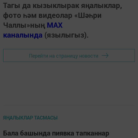
Тагы да кызыклырак яңалыклар,
фото һәм видеолар «Шәһри
Чаллы»ның
MAX
каналында
(язылыгыз).
Перейти на страницу новости
ЯҢАЛЫКЛАР ТАСМАСЫ
Бала башында пиявка тапканнар