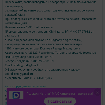
Перепечатка, воспроизведение и распространение в любом объеме
информации,
размещенной на сайте, возможна только с письменного согласия
редакций СМИ.
При поддержке Республиканского агентства по печати и массовым
коммуникациям.
Наименование СМИ: Шəhри Чаллы
№ свидетельства о регистрации СМИ, дата: ЭЛ № ФС 77-67912 от
06.12.2016
выдано Федеральной службой по надзору в сфере связи,
информационных технологий и массовых коммуникаций
ФИО главного редактора: Юсупова Резида Махмутовна
Адрес редакции: 423827, Республика Татарстан, город Набережные
Челны, бульвар Юных Ленинцев, д.9
Телефон редакции: 8 (8552) 57-01-19
Email: shahri_chally@mail.ru
О фактах коррупции сообщить по электронному адресу:
shahri_chally@mail.ru
Учредитель СМИ: АО «ТАТМЕДИА»
Антикоррупционная политика
АО «ТАТМЕДИА» использует «cookie»
для персонализации сервисов и
"Шәһри Чаллы" MAX каналына язылыгыз!
удобства пользователей сайтом.
Использование «cookie» можно отменить в настройках браузера.
Подписаться
Политика конфиденциальности