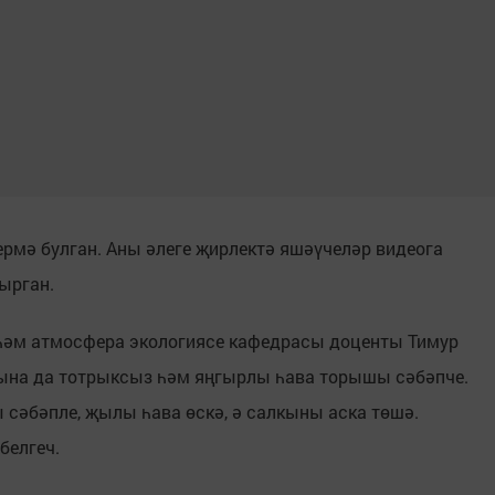
рмә булган. Аны әлеге җирлектә яшәүчеләр видеога
ырган.
һәм атмосфера экологиясе кафедрасы доценты Тимур
сына да тотрыксыз һәм яңгырлы һава торышы сәбәпче.
 сәбәпле, җылы һава өскә, ә салкыны аска төшә.
белгеч.