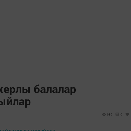
жерлы балалар
ыйлар
986
0