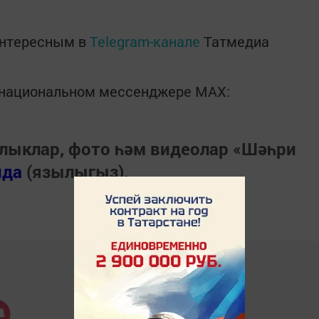
интересным в
Telegram-канале
Татмедиа
в национальном мессенджере MАХ:
лыклар, фото һәм видеолар «Шәһри
нда
(язылыгыз).