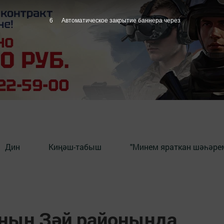
5
Автоматическое закрытие баннера через
Дин
Киңәш-табыш
"Минем яраткан шәһәрем
нның Зәй районында