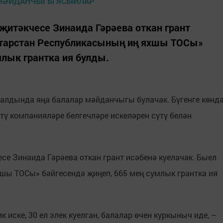
җитәкчесе Зинаида Гәрәева откан грант
Татарстан Республикасының иң яхшы ТОСы»
млык грантка ия булды.
алдында яңа балалар мәйданчыгы булачак. Бүгенге көнд
тү компанияләре белгечләре искеләрен сүтү белән
е Зинаида Гәрәева откан грант исәбенә куелачак. Быел
шы ТОСы» бәйгесендә җиңеп, 665 мең сумлык грантка ия
 иске, 30 ел элек куелган, балалар өчен куркыныч иде, –