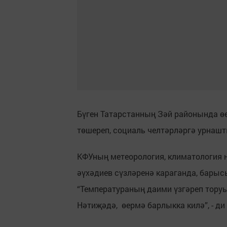
Бүген Татарстанның Зәй районында өе
төшереп, социаль челтәрләргә урнашт
КФУның метеорология, климатология 
әүхәдиев сүзләренә караганда, бары
“Температураның даими үзгәреп торуы
Нәтиҗәдә, өермә барлыкка килә”, - ди 