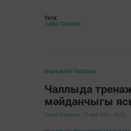
Теги:
ҺАВА ТОРЫШЫ
ЯҢАЛЫКЛАР ТАСМАСЫ
Чаллыда трена
мәйданчыгы яс
Зөһрә Вәлитова,
17 май 2022 - 15:25