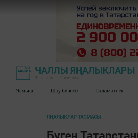
ЧАЛЛЫ ЯҢАЛЫКЛАРЫ
"Шәһри Чаллы" газетасы
Язмыш
Шоу-бизнес
Сәламәтлек
ЯҢАЛЫКЛАР ТАСМАСЫ
Бүген Татарста