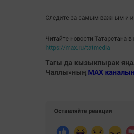
Следите за самым важным и 
Читайте новости Татарстана 
https://max.ru/tatmedia
Тагы да кызыклырак яңа
Чаллы»ның
MAX каналы
Оставляйте реакции