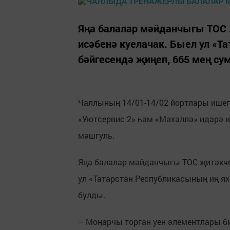
Яңа балалар мәйданчыгы ТОС 
исәбенә куелачак. Быел ул «
бәйгесендә җиңеп, 665 мең су
Чаллының 14/01-14/02 йортлары ишег
«Уютсервис 2» һәм «Мәхәллә» идарә и
мәшгуль.
Яңа балалар мәйданчыгы ТОС җитәкчес
ул «Татарстан Республикасының иң ях
булды.
– Моңарчы торган уен элементлары бик