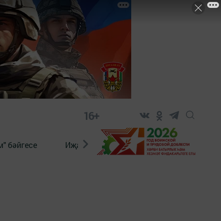
16+
" бәйгесе
Иҗат
Реклама
Онлайн язы