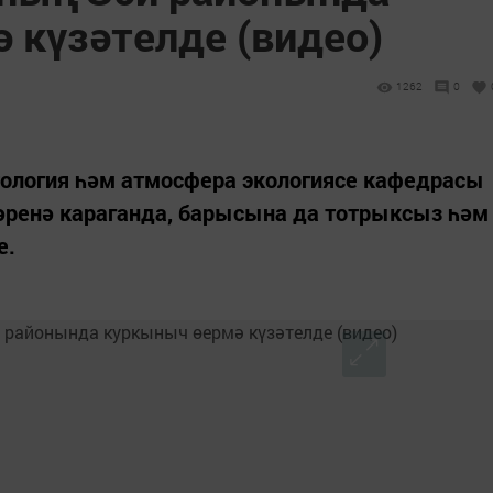
 күзәтелде (видео)
1262
0
ология һәм атмосфера экологиясе кафедрасы
әренә караганда, барысына да тотрыксыз һәм
е.