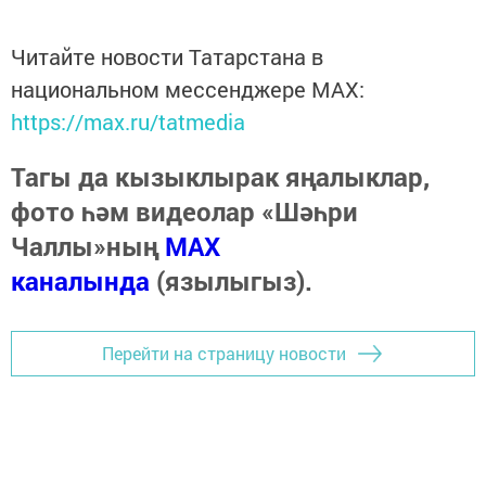
Читайте новости Татарстана в
национальном мессенджере MАХ:
https://max.ru/tatmedia
Тагы да кызыклырак яңалыклар,
фото һәм видеолар «Шәһри
Чаллы»ның
MAX
каналында
(язылыгыз).
Перейти на страницу новости