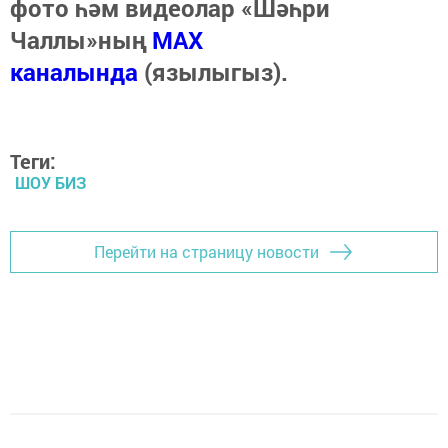
фото һәм видеолар «Шәһри
Чаллы»ның
MAX
каналында
(язылыгыз).
Теги:
ШОУ БИЗ
Перейти на страницу новости