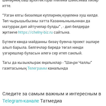
итте.
“Узган елгы бизәлеше күпләрнең күңеленә хуш килде.
Төп чырышыбызны хәтта Казанныныкыннан да
матуррак дип әйтүчеләр булды” , - дип белдерде
җитәкче
https://chelny-biz.ru
сайтына.
Бүгенге көндә мәйданны бизәү буенча проект эшләре
алып барыла. Белгечләр биредә төгәл нинди
үзгәрешләр буласын әлегә сер итеп саклый.
Тагы да кызыклырак яңалыклар - "Шәһри Чаллы"
газетасының
Телеграмм
каналында
Следите за самым важным и интересным в
Telegram-канале
Татмедиа