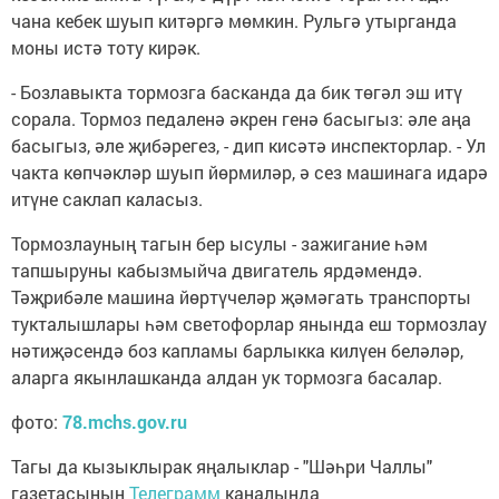
чана кебек шуып китәргә мөмкин. Рульгә утырганда
моны истә тоту кирәк.
- Бозлавыкта тормозга басканда да бик төгәл эш итү
сорала. Тормоз педаленә әкрен генә басыгыз: әле аңа
басыгыз, әле җибәрегез, - дип кисәтә инспекторлар. - Ул
чакта көпчәкләр шуып йөрмиләр, ә сез машинага идарә
итүне саклап каласыз.
Тормозлауның тагын бер ысулы - зажигание һәм
тапшыруны кабызмыйча двигатель ярдәмендә.
Тәҗрибәле машина йөртүчеләр җәмәгать транспорты
тукталышлары һәм светофорлар янында еш тормозлау
нәтиҗәсендә боз капламы барлыкка килүен беләләр,
аларга якынлашканда алдан ук тормозга басалар.
фото:
78.mchs.gov.ru
Тагы да кызыклырак яңалыклар - "Шәһри Чаллы"
газетасының
Телеграмм
каналында