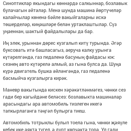
Синоптиклар якындагы көннәрдә салкыннар, бозлавык
булачагын әйтәләр. Менә шунда машина йөртүчеләр
калайчылар көненә бәйле вакыйгаларны искә
төшерделәр, киңәшләре белән уртаклаштылар. Сүз
уңаеннан, шактый файдалылары да бар.
Иң элек, урыннан дөрес кузгалып китү турында. Әгәр
буксовать итә башласагыз, аеруча калку урынга
күтәрелгәндә, газ педаленә басуның файдасы юк:
сезнең авто күтәрелә алмый, аз гына булса да. Шуңа
күрә двигатель бушка әйләнгәндә, газ педаленә
басмыйча кузгалырга кирәк.
Маневр вакытында кискен хәрәкәтләнмәгез, чөнки сез
гади бер кагыйдәне беләсез: бозлавыкта машиналар
арасындагы ара автомобиль тизлеген икегә
тапкырлаганга тәңгәл булырга тиеш.
Автомобиль тотрыклы булып тоела гына, чөнки җәяүле
кебек ике аякта түгел, ә дүрт көпчәктә тора. Ул гади