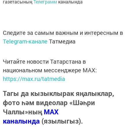
газетасының
Телеграмм
каналында
Следите за самым важным и интересным в
Telegram-канале
Татмедиа
Читайте новости Татарстана в
национальном мессенджере MАХ:
https://max.ru/tatmedia
Тагы да кызыклырак яңалыклар,
фото һәм видеолар «Шәһри
Чаллы»ның
MAX
каналында
(язылыгыз).