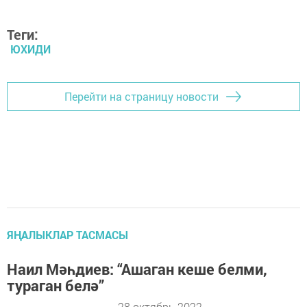
Теги:
ЮХИДИ
Перейти на страницу новости
ЯҢАЛЫКЛАР ТАСМАСЫ
Наил Мәһдиев: “Ашаган кеше белми,
тураган белә”
28 октябрь 2022 -