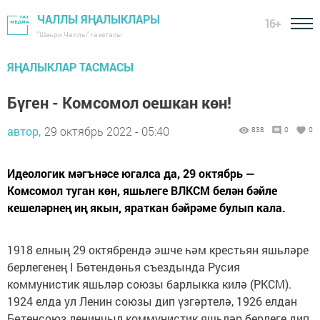
ЧАЛЛЫ ЯҢАЛЫКЛАРЫ
16+
"Шәһри Чаллы" газетасы
ЯҢАЛЫКЛАР ТАСМАСЫ
Бүген - Комсомол оешкан көн!
автор,
29 октябрь 2022 - 05:40
838
0
0
Идеологик мәгънәсе югалса да, 29 октябрь —
Комсомол туган көн, яшьлеге ВЛКСМ белән бәйле
кешеләрнең иң якын, яраткан бәйрәме булып кала.
1918 елның 29 октябрендә эшче һәм крестьян яшьләре
берлегенең I Бөтендөнья съездында Русия
коммунистик яшьләр союзы барлыкка килә (РКСМ).
1924 елда ул Ленин союзы дип үзгәртелә, 1926 елдан
Бөтенсоюз ленинчыл коммунистик яшьләр берлеге дип