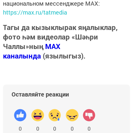
национальном мессенджере MАХ:
https://max.ru/tatmedia
Тагы да кызыклырак яңалыклар,
фото һәм видеолар «Шәһри
Чаллы»ның
MAX
каналында
(язылыгыз).
Оставляйте реакции
0
0
0
0
0