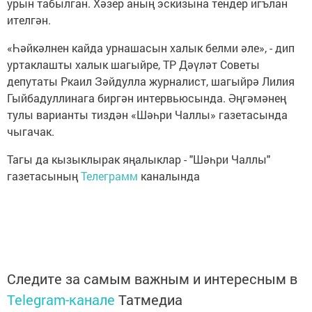
урын табылган. Хәзер аның эскизына тендер игълан
ителгән.
«Һәйкәлнен кайда урнашасын халык белми әле», - дип
уртаклашты халык шагыйре, ТР Дәүләт Советы
депутаты Ркаил Зәйдулла журналист, шагыйрә Лилия
Гыйбадуллинага биргән интервьюсында. Әңгәмәнең
тулы варианты тиздән «Шәһри Чаллы» газетасында
чыгачак.
Тагы да кызыклырак яңалыклар - "Шәһри Чаллы"
газетасының
Телеграмм
каналында
Следите за самым важным и интересным в
Telegram-канале
Татмедиа