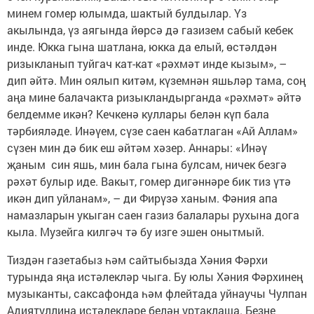
минем гомер юлымда, шактый булдылар. Үз
акылында, үз аягында йөрсә дә газизем сабый кебек
инде. Юкка гына шатлана, юкка да елый, өстәлдән
ризыкланып туйгач кат-кат «рәхмәт инде кызым», –
дип әйтә. Мин оялып китәм, күземнән яшьләр тама, соң
аңа мине балачакта ризыкландырганда «рәхмәт» әйтә
белдемме икән? Кечкенә куллары белән күп бала
тәрбияләде. Инәүем, сүзе саен кабатлаган «Ай Аллам»
сүзен мин дә бик еш әйтәм хәзер. Аннары: «Инәү
җаным син яшь, мин бала гына булсам, ничек безгә
рәхәт булыр иде. Вакыт, гомер дигәннәре бик тиз үтә
икән дип уйланам», – ди Фирүзә ханым. Фәния апа
намазларын укыган саен газиз балалары рухына дога
кыла. Музейга килгәч тә бу изге эшен онытмый.
Тиздән газетабыз һәм сайтыбызда Хәния Фәрхи
турында яңа истәлекләр чыга. Бу юлы Хәния Фәрхинең
музыканты, саксафонда һәм флейтада уйнаучы Чулпан
Адиятуллина истәлекләре белән уртаклаша. Безне