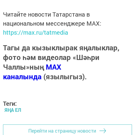
Читайте новости Татарстана в
национальном мессенджере MАХ:
https://max.ru/tatmedia
Тагы да кызыклырак яңалыклар,
фото һәм видеолар «Шәһри
Чаллы»ның
MAX
каналында
(язылыгыз).
Теги:
ЯҢА ЕЛ
Перейти на страницу новости