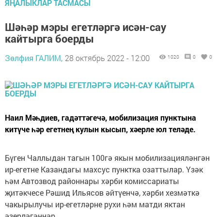
ЯҢАЛЫКЛАР ТАСМАСЫ
Шәһәр мэры егетләргә исән-сау
кайтырга боерды
Зөлфия ГАЛИМ,
28 октябрь 2022 - 12:00
1020
0
0
Наил Мәһдиев, гадәттәгечә, мобилизация пунктына
китүче һәр егетнең кулын кысып, хәерле юл теләде.
Бүген Чаллыдан тагын 100гә якын мобилизацияләнгән
ир-егетне Казандагы махсус пунктка озаттылар. Үзәк
һәм Автозвод районнары хәрби комиссариаты
җитәкчесе Рәшид Ильясов әйтүенчә, хәрби хезмәткә
чакырылучы ир-егетләрне рухи һәм матди яктан
әзерләгәннәр.