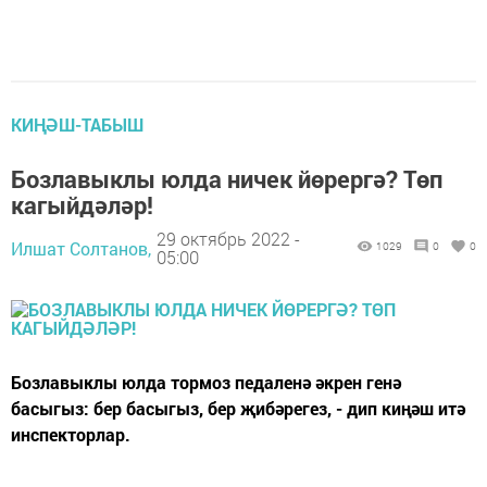
КИҢӘШ-ТАБЫШ
Бозлавыклы юлда ничек йөрергә? Төп
кагыйдәләр!
29 октябрь 2022 -
Илшат Солтанов,
1029
0
0
05:00
Бозлавыклы юлда тормоз педаленә әкрен генә
басыгыз: бер басыгыз, бер җибәрегез, - дип киңәш итә
инспекторлар.