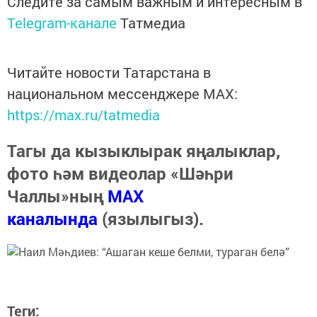
Следите за самым важным и интересным в
Telegram-канале
Татмедиа
Читайте новости Татарстана в
национальном мессенджере MАХ:
https://max.ru/tatmedia
Тагы да кызыклырак яңалыклар,
фото һәм видеолар «Шәһри
Чаллы»ның
MAX
каналында
(язылыгыз).
Теги: