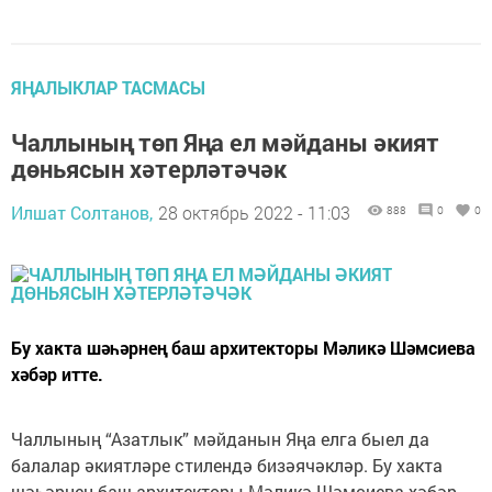
ЯҢАЛЫКЛАР ТАСМАСЫ
Чаллының төп Яңа ел мәйданы әкият
дөньясын хәтерләтәчәк
Илшат Солтанов,
28 октябрь 2022 - 11:03
888
0
0
Бу хакта шәһәрнең баш архитекторы Мәликә Шәмсиева
хәбәр итте.
Чаллының “Азатлык” мәйданын Яңа елга быел да
балалар әкиятләре стилендә бизәячәкләр. Бу хакта
шәһәрнең баш архитекторы Мәликә Шәмсиева хәбәр