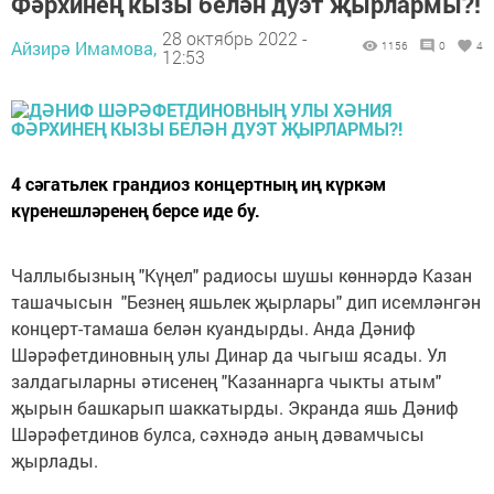
Фәрхинең кызы белән дуэт җырлармы?!
28 октябрь 2022 -
Айзирә Имамова,
1156
0
4
12:53
4 сәгатьлек грандиоз концертның иң күркәм
күренешләренең берсе иде бу.
Чаллыбызның "Күңел" радиосы шушы көннәрдә Казан
ташачысын "Безнең яшьлек җырлары" дип исемләнгән
концерт-тамаша белән куандырды. Анда Дәниф
Шәрәфетдиновның улы Динар да чыгыш ясады. Ул
залдагыларны әтисенең "Казаннарга чыкты атым"
җырын башкарып шаккатырды. Экранда яшь Дәниф
Шәрәфетдинов булса, сәхнәдә аның дәвамчысы
җырлады.