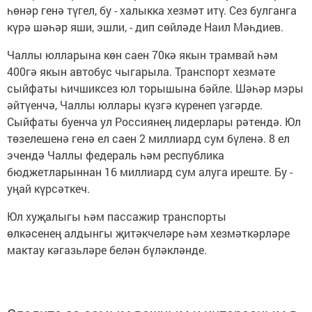
һөнәр генә түгел, бу - халыкка хезмәт итү. Сез булганга
күрә шәһәр яши, эшли, - дип сөйләде Наил Мәһдиев.
Чаллы юлларына көн саен 70кә якын трамвай һәм
400гә якын автобус чыгарыла. Транспорт хезмәте
сыйфаты һичшиксез юл торышына бәйле. Шәһәр мэры
әйтүенчә, Чаллы юллары күзгә күренеп үзгәрде.
Сыйфаты буенча ул Россиянең лидерлары рәтендә. Юл
төзелешенә генә ел саен 2 миллиард сум бүленә. 8 ел
эчендә Чаллы федераль һәм республика
бюджетларыннан 16 миллиард сум алуга иреште. Бу -
уңай күрсәткеч.
Юл хуҗалыгы һәм пассажир транспорты
өлкәсенең алдынгы җитәкчеләре һәм хезмәткәрләре
мактау кәгазьләре белән бүләкләнде.