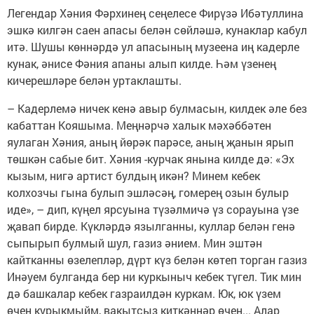
Легендар Хәния Фәрхинең сеңелесе Фирүзә Ибәтуллина
эшкә килгән саен апасы белән сөйләшә, кунаклар кабул
итә. Шушы көннәрдә ул апасының музеена иң кадерле
кунак, әнисе Фәния апаны алып килде. Һәм үзенең
кичерешләре белән уртаклашты.
– Кадерлемә ничек кенә авыр булмасын, килдек әле без
кабаттан Кояшыма. Меңнәрчә халык мәхәббәтен
яулаган Хәния, аның йөрәк парәсе, аның җанын ярып
төшкән сабые бит. Хәния -курчак янына килде дә: «Эх
кызым, нигә артист булдың икән? Минем кебек
колхозчы гына булып эшләсәң, гомерең озын булыр
иде», – дип, күңел ярсуына түзәлмичә үз сорауына үзе
җавап бирде. Күкләрдә язылганны, куллар белән генә
сыпырып булмый шул, газиз әнием. Мин эштән
кайтканны өзелепләр, дүрт күз белән көтеп торган газиз
Инәуем булганда бер ни куркыныч кебек түгел. Тик мин
дә башкалар кебек газраилдән куркам. Юк, юк үзем
өчен курыкмыйм, вакытсыз киткәннәр өчен... Алар