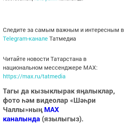
Следите за самым важным и интересным в
Telegram-канале
Татмедиа
Читайте новости Татарстана в
национальном мессенджере MАХ:
https://max.ru/tatmedia
Тагы да кызыклырак яңалыклар,
фото һәм видеолар «Шәһри
Чаллы»ның
MAX
каналында
(язылыгыз).