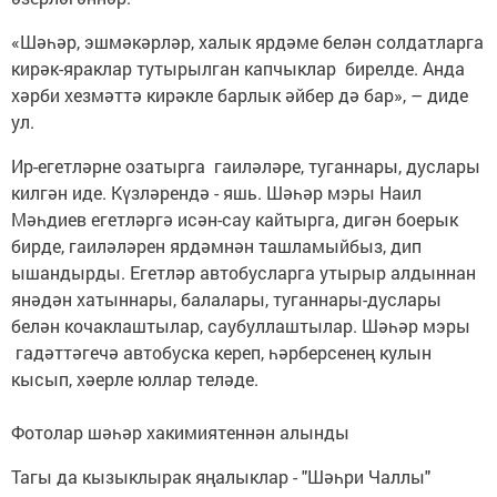
«Шәһәр, эшмәкәрләр, халык ярдәме белән солдатларга
кирәк-яраклар тутырылган капчыклар бирелде. Анда
хәрби хезмәттә кирәкле барлык әйбер дә бар», – диде
ул.
Ир-егетләрне озатырга гаиләләре, туганнары, дуслары
килгән иде. Күзләрендә - яшь. Шәһәр мэры Наил
Мәһдиев егетләргә исән-сау кайтырга, дигән боерык
бирде, гаиләләрен ярдәмнән ташламыйбыз, дип
ышандырды. Егетләр автобусларга утырыр алдыннан
янәдән хатыннары, балалары, туганнары-дуслары
белән кочаклаштылар, саубуллаштылар. Шәһәр мэры
гадәттәгечә автобуска кереп, һәрберсенең кулын
кысып, хәерле юллар теләде.
Фотолар шәһәр хакимиятеннән алынды
Тагы да кызыклырак яңалыклар - "Шәһри Чаллы"