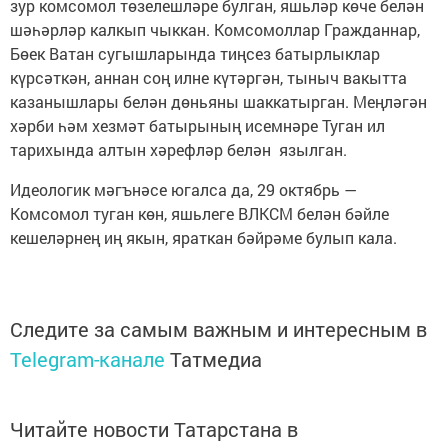
зур комсомол төзелешләре булган, яшьләр көче белән
шәһәрләр калкып чыккан. Комсомоллар Гражданнар,
Бөек Ватан сугышларында тиңсез батырлыклар
күрсәткән, аннан соң илне күтәргән, тыныч вакытта
казанышлары белән дөньяны шаккатырган. Меңләгән
хәрби һәм хезмәт батырының исемнәре Туган ил
тарихында алтын хәрефләр белән язылган.
Идеологик мәгънәсе югалса да, 29 октябрь —
Комсомол туган көн, яшьлеге ВЛКСМ белән бәйле
кешеләрнең иң якын, яраткан бәйрәме булып кала.
Следите за самым важным и интересным в
Telegram-канале
Татмедиа
Читайте новости Татарстана в