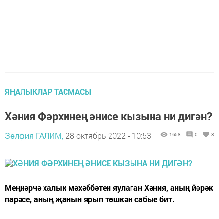
ЯҢАЛЫКЛАР ТАСМАСЫ
Хәния Фәрхинең әнисе кызына ни дигән?
Зөлфия ГАЛИМ,
28 октябрь 2022 - 10:53
1658
0
3
Меңнәрчә халык мәхәббәтен яулаган Хәния, аның йөрәк
парәсе, аның җанын ярып төшкән сабые бит.