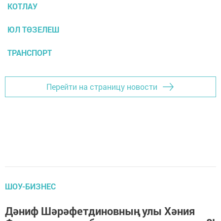
КОТЛАУ
ЮЛ ТӨЗЕЛЕШ
ТРАНСПОРТ
Перейти на страницу новости
ШОУ-БИЗНЕС
Дәниф Шәрәфетдиновның улы Хәния