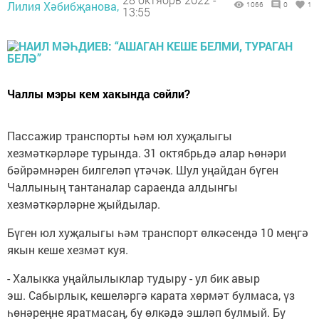
Лилия Хәбибҗанова,
1066
0
1
13:55
Чаллы мэры кем хакында сөйли?
Пассажир транспорты һәм юл хуҗалыгы
хезмәткәрләре турында. 31 октябрьдә алар һөнәри
бәйрәмнәрен билгеләп үтәчәк. Шул уңайдан бүген
Чаллының тантаналар сараенда алдынгы
хезмәткәрләрне җыйдылар.
Бүген юл хуҗалыгы һәм транспорт өлкәсендә 10 меңгә
якын кеше хезмәт куя.
- Халыкка уңайлылыклар тудыру - ул бик авыр
эш. Сабырлык, кешеләргә карата хөрмәт булмаса, үз
һөнәреңне яратмасаң, бу өлкәдә эшләп булмый. Бу