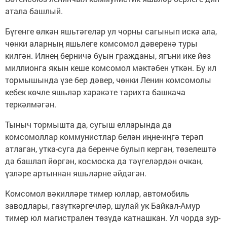
атала башлый.
Бүгенге өлкән яшьтәгеләр ул чорны сагынып искә ала,
чөнки аларның яшьлеге комсомол дәверенә туры
килгән. Илнең берничә буын гражданы, ягъни ике йөз
миллионга якын кеше комсомол мәктәбен үткән. Бу ил
тормышында үзе бер дәвер, чөнки Ленин комсомолы
кебек көчле яшьләр хәрәкәте тарихта башкача
теркәлмәгән.
Тыныч тормышта да, сугыш елларында да
комсомоллар коммунистлар белән иңне-иңгә терәп
атлаган, утка-суга да беренче булып кергән, төзелештә
дә башлап йөргән, космоска да тәүгеләрдән очкан,
үзләре артыннан яшьләрне әйдәгән.
Комсомол вәкилләре тимер юллар, автомобиль
заводлары, газүткәргечләр, шулай ук Байкал-Амур
тимер юл магистрален төзүдә катнашкан. Ул чорда зур-