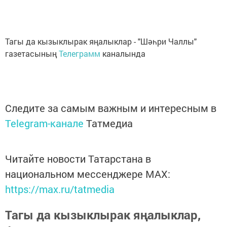
Тагы да кызыклырак яңалыклар - "Шәһри Чаллы"
газетасының
Телеграмм
каналында
Следите за самым важным и интересным в
Telegram-канале
Татмедиа
Читайте новости Татарстана в
национальном мессенджере MАХ:
https://max.ru/tatmedia
Тагы да кызыклырак яңалыклар,