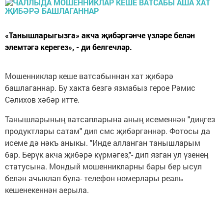
«Танышларыгызга» акча җибәргәнче үзләре белән
элемтәгә керегез», - ди белгечләр.
Мошенниклар кеше ватсабыннан хат җибәрә
башлаганнар. Бу хакта безгә язмабыз герое Рәмис
Сәлихов хәбәр итте.
Танышларының ватсапларына аның исеменнән "диңгез
продуктлары сатам" дип смс җибәргәннәр. Фотосы да
исеме дә нәкъ аныкы. "Инде алланган танышларым
бар. Берүк акча җибәрә күрмәгез,"- дип язган ул үзенең
статусына. Мондый мошенникларны бары бер ысул
белән ачыклап була- телефон номерлары реаль
кешенекеннән аерыла.