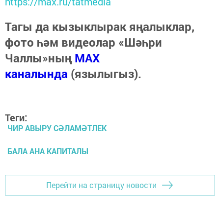
https://max.ru/tatmedia
Тагы да кызыклырак яңалыклар,
фото һәм видеолар «Шәһри
Чаллы»ның
MAX
каналында
(язылыгыз).
Теги:
ЧИР АВЫРУ СӘЛАМӘТЛЕК
БАЛА АНА КАПИТАЛЫ
Перейти на страницу новости