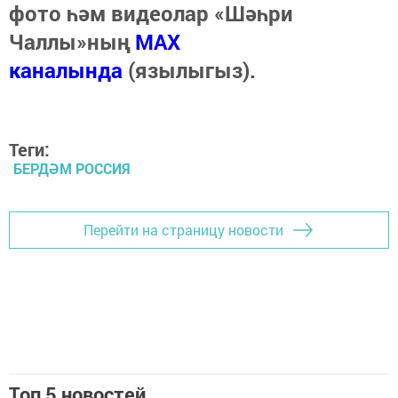
фото һәм видеолар «Шәһри
Чаллы»ның
MAX
каналында
(язылыгыз).
Теги:
БЕРДӘМ РОССИЯ
Перейти на страницу новости
Топ 5 новостей