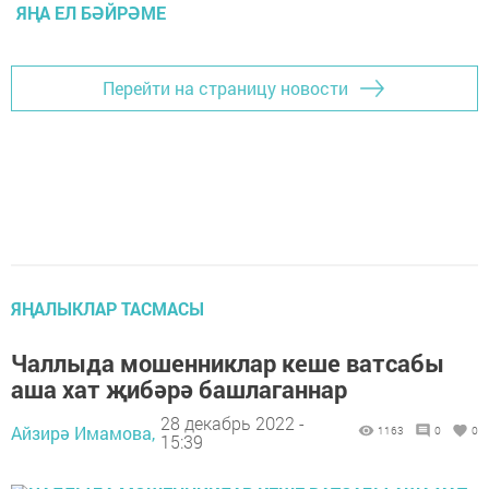
ЯҢА ЕЛ БӘЙРӘМЕ
Перейти на страницу новости
ЯҢАЛЫКЛАР ТАСМАСЫ
Чаллыда мошенниклар кеше ватсабы
аша хат җибәрә башлаганнар
28 декабрь 2022 -
Айзирә Имамова,
1163
0
0
15:39