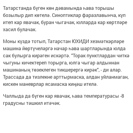
Татарстанда бүген көн дәвамында һава торышы
бозылыр дип көтелә. Синоптиклар фаразлавынча, күп
итеп кар явачак, буран чыгачак, юлларда кар көртләре
хасил булачак.
Моны күздә тотып, Татарстан ЮХИДИ хезмәткәрләре
машина йөртүчеләргә начар һава шартларында юлда
сак булырга кирәген искәртә. "Торак пунктлардан читкә
чыгуны кичектереп торырга, юлга чыгар алдыннан
машинаның төзеклеген тикшерергә кирәк", - ди алар.
Трассада да тизлекне арттырмаска, алдан уйланмаган,
кискен маневрлар ясамаска киңәш ителә.
Чаллыда да бүген кар явачак, һава температурасы -8
градусны тәшкил итәчәк.