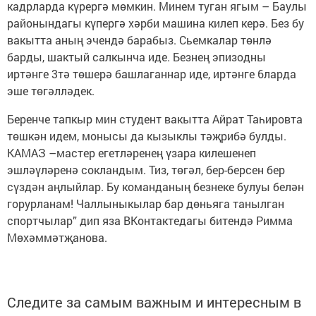
кадрларда күрергә мөмкин. Минем туган ягым – Баулы
районындагы күпергә хәрби машина килеп керә. Без бу
вакытта аның эчендә барабыз. Сьемкалар төнлә
барды, шактый салкынча иде. Безнең эпизодны
иртәнге 3тә төшерә башлаганнар иде, иртәнге 6ларда
эше төгәлләдек.
Беренче тапкыр мин студент вакытта Айрат Таһировта
төшкән идем, монысы да кызыклы тәҗрибә булды.
КАМАЗ –мастер егетләренең үзара килешенеп
эшләүләренә сокландым. Тиз, төгәл, бер-берсен бер
сүздән аңлыйлар. Бу команданың безнеке булуы белән
горурланам! Чаллыныкылар бар дөньяга танылган
спортчылар” дип яза ВКонтактедагы битендә Римма
Мөхәммәтҗанова.
Следите за самым важным и интересным в