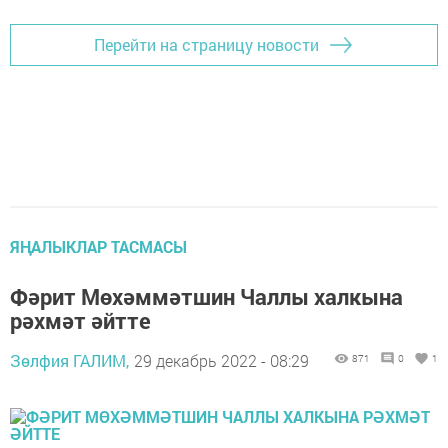
Перейти на страницу новости
ЯҢАЛЫКЛАР ТАСМАСЫ
Фәрит Мөхәммәтшин Чаллы халкына
рәхмәт әйтте
Зөлфия ГАЛИМ,
29 декабрь 2022 - 08:29
871
0
1