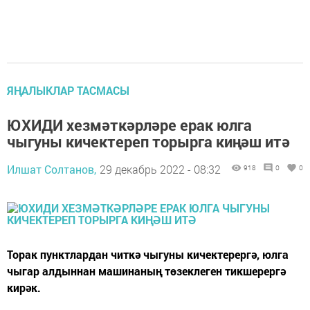
ЯҢАЛЫКЛАР ТАСМАСЫ
ЮХИДИ хезмәткәрләре ерак юлга
чыгуны кичектереп торырга киңәш итә
Илшат Солтанов,
29 декабрь 2022 - 08:32
918
0
0
Торак пунктлардан читкә чыгуны кичектерергә, юлга
чыгар алдыннан машинаның төзеклеген тикшерергә
кирәк.