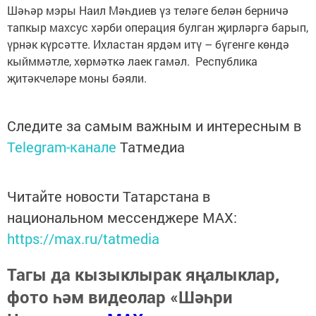
Шәһәр мэры Наил Мәһдиев үз теләге белән берничә
тапкыр махсус хәрби операция булган җирләргә барып,
үрнәк күрсәтте. Ихластан ярдәм итү – бүгенге көндә
кыйммәтле, хөрмәткә лаек гамәл. Республика
җитәкчеләре моны бәяли.
Следите за самым важным и интересным в
Telegram-канале
Татмедиа
Читайте новости Татарстана в
национальном мессенджере MАХ:
https://max.ru/tatmedia
Тагы да кызыклырак яңалыклар,
фото һәм видеолар «Шәһри