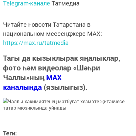
Telegram-канале
Татмедиа
Читайте новости Татарстана в
национальном мессенджере MАХ:
https://max.ru/tatmedia
Тагы да кызыклырак яңалыклар,
фото һәм видеолар «Шәһри
Чаллы»ның
MAX
каналында
(язылыгыз).
Теги: