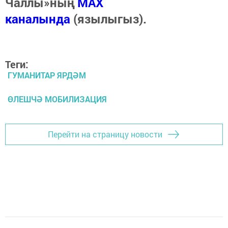
Чаллы»ның
MAX
каналында
(язылыгыз).
Теги:
ГУМАНИТАР ЯРДӘМ
ӨЛЕШЧӘ МОБИЛИЗАЦИЯ
Перейти на страницу новости