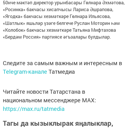
50нче мәктәп директор урынбасары Гөлнара Әхмәтова,
«Росинка» бакчасы хисапчысы Лариса Әшрапова,
«Ягодка» бакчасы хезмәткәре Гөлнара Ильясова,
«Шатлык» яшьләр үзәге белгече Руслан Моторин һәм
«Колобок» бакчасы хезмәткәре Татьяна Мифтахова
«Бердәм Россия» партиясе әгъзалары булдылар.
Следите за самым важным и интересным в
Telegram-канале
Татмедиа
Читайте новости Татарстана в
национальном мессенджере MАХ:
https://max.ru/tatmedia
Тагы да кызыклырак яңалыклар,