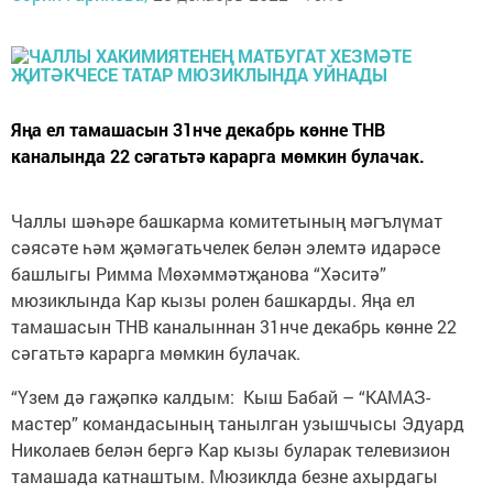
Яңа ел тамашасын 31нче декабрь көнне ТНВ
каналында 22 сәгатьтә карарга мөмкин булачак.
Чаллы шәһәре башкарма комитетының мәгълүмат
сәясәте һәм җәмәгатьчелек белән элемтә идарәсе
башлыгы Римма Мөхәммәтҗанова “Хәситә”
мюзиклында Кар кызы ролен башкарды. Яңа ел
тамашасын ТНВ каналыннан 31нче декабрь көнне 22
сәгатьтә карарга мөмкин булачак.
“Үзем дә гаҗәпкә калдым: Кыш Бабай – “КАМАЗ-
мастер” командасының танылган узышчысы Эдуард
Николаев белән бергә Кар кызы буларак телевизион
тамашада катнаштым. Мюзиклда безне ахырдагы