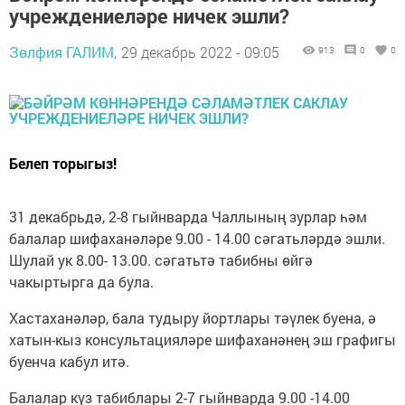
учреждениеләре ничек эшли?
Зөлфия ГАЛИМ,
29 декабрь 2022 - 09:05
913
0
0
Белеп торыгыз!
31 декабрьдә, 2-8 гыйнварда Чаллының зурлар һәм
балалар шифаханәләре 9.00 - 14.00 сәгатьләрдә эшли.
Шулай ук 8.00- 13.00. сәгатьтә табибны өйгә
чакыртырга да була.
Хастаханәләр, бала тудыру йортлары тәүлек буена, ә
хатын-кыз консультацияләре шифаханәнең эш графигы
буенча кабул итә.
Балалар күз табиблары 2-7 гыйнварда 9.00 -14.00