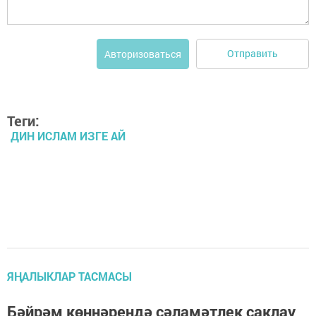
Отправить
Авторизоваться
Теги:
ДИН ИСЛАМ ИЗГЕ АЙ
ЯҢАЛЫКЛАР ТАСМАСЫ
Бәйрәм көннәрендә сәламәтлек саклау