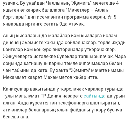
узачак. Бу уңайдан Чаллының "Җәмигъ" мәчете дә 4
яшьтән өлкәнрәк балаларга “Мәчетләр – Аллаһ
йортлары” дип исемләнгән программа әзерли. Ул 5
январьда иртәнге сәгать 9да үтәчәк.
Аның кысаларында малайлар һәм кызларга ислам
диненең әһәмияте хакында сөйләячәкләр, төрле иҗади
бәйгеләр һәм конкурс-викториналар үткәрәчәкләр.
Җиңүчеләргә истәлекле бүләкләр тапшырылачак. Чара
соңында катнашучыларны тәмле өчпочмаклар белән
чәй табыны да көтә. Бу хакта "Җәмигъ" мәчете имамы
Мөхәммәт хәзрәт Мөхәммәтов хәбәр итте.
Каникуллар вакытында үткәреләчәк чаралар турында
тулы мәгълүмат ТР Диния нәзарәте
сайтында
да урын
алган. Анда күрсәтелгән телефоннарга шалтыратып,
әти-әниләр балаларның ялын файдалы үткәрү буенча
белешә ала.