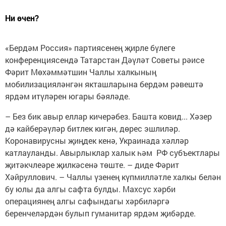
Ни өчен?
«Бердәм Россия» партиясенең җирле бүлеге
конференциясендә Татарстан Дәүләт Советы рәисе
Фәрит Мөхәммәтшин Чаллы халкының
мобилизацияләнгән якташларына бердәм рәвештә
ярдәм итүләрен югары бәяләде.
– Без бик авыр еллар кичерәбез. Башта ковид... Хәзер
дә кайберәүләр битлек кигән, дөрес эшлиләр.
Коронавирусны җиңдек кенә, Украинада хәлләр
катлауланды. Авырлыклар халык һәм РФ субъектлары
җитәкчлеәре җилкәсенә төште. – диде Фәрит
Хәйруллович. – Чаллы үзенең күпмилләтле халкы белән
бу юлы да алгы сафта булды. Махсус хәрби
операциянең алгы сафындагы хәрбиләргә
беренчеләрдән булып гуманитар ярдәм җибәрде.