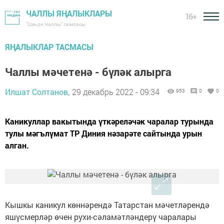
ЧАЛЛЫ ЯҢАЛЫКЛАРЫ
16+
"Шәһри Чаллы" газетасы
ЯҢАЛЫКЛАР ТАСМАСЫ
Чаллы мәчетенә - бүләк алырга
Илшат Солтанов,
29 декабрь 2022 - 09:34
953
0
0
Каникуллар вакытында үткәреләчәк чаралар турында
тулы мәгълүмат ТР Диния нәзарәте сайтында урын
алган.
Кышкы каникул көннәрендә Татарстан мәчетләрендә
яшүсмерләр өчен рухи-сәламәтләндерү чаралары