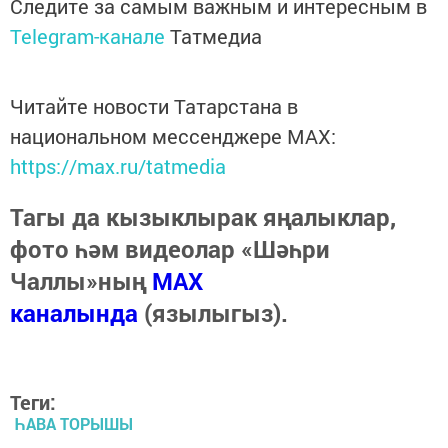
Следите за самым важным и интересным в
Telegram-канале
Татмедиа
Читайте новости Татарстана в
национальном мессенджере MАХ:
https://max.ru/tatmedia
Тагы да кызыклырак яңалыклар,
фото һәм видеолар «Шәһри
Чаллы»ның
MAX
каналында
(язылыгыз).
Теги:
ҺАВА ТОРЫШЫ