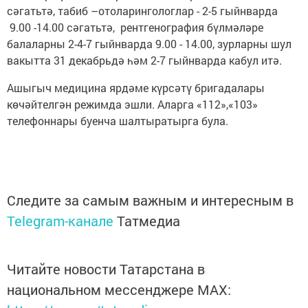
сәгатьтә, табиб –отоларингологлар - 2-5 гыйнварда
9.00 -14.00 сәгатьтә, рентгенография бүлмәләре
балаларны 2-4-7 гыйнварда 9.00 - 14.00, зурларны шул
вакытта 31 декабрьдә һәм 2-7 гыйнварда кабул итә.
Ашыгыч медицина ярдәме күрсәтү бригадалары
көчәйтелгән режимда эшли. Аларга «112»,«103»
телефоннары буенча шалтыратырга була.
Следите за самым важным и интересным в
Telegram-канале
Татмедиа
Читайте новости Татарстана в
национальном мессенджере MАХ: