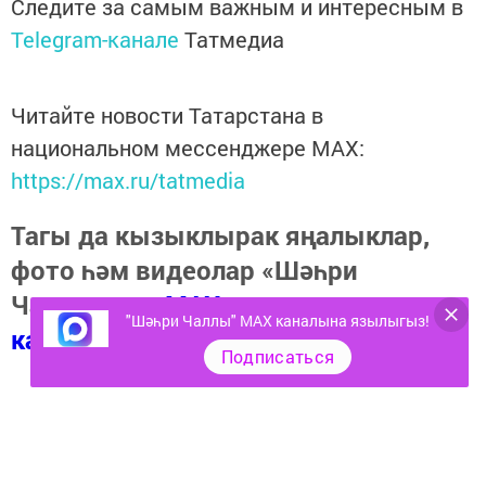
Следите за самым важным и интересным в
Telegram-канале
Татмедиа
Читайте новости Татарстана в
национальном мессенджере MАХ:
https://max.ru/tatmedia
Тагы да кызыклырак яңалыклар,
фото һәм видеолар «Шәһри
Чаллы»ның
MAX
"Шәһри Чаллы" MAX каналына язылыгыз!
каналында
(язылыгыз).
Подписаться
Теги:
МОШЕННИКЛАР