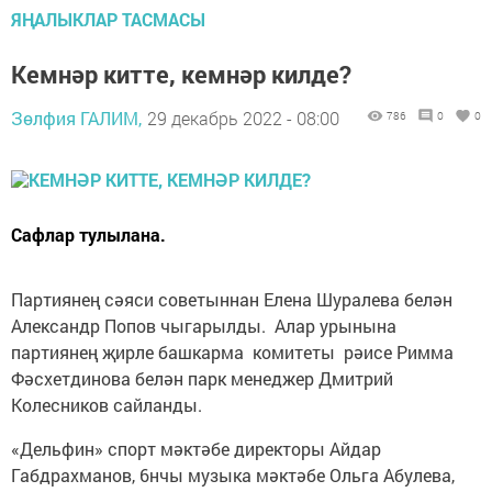
ЯҢАЛЫКЛАР ТАСМАСЫ
Кемнәр китте, кемнәр килде?
Зөлфия ГАЛИМ,
29 декабрь 2022 - 08:00
786
0
0
Сафлар тулылана.
Партиянең сәяси советыннан Елена Шуралева белән
Александр Попов чыгарылды. Алар урынына
партиянең җирле башкарма комитеты рәисе Римма
Фәсхетдинова белән парк менеджер Дмитрий
Колесников сайланды.
«Дельфин» спорт мәктәбе директоры Айдар
Габдрахманов, 6нчы музыка мәктәбе Ольга Абулева,