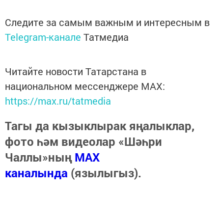
Следите за самым важным и интересным в
Telegram-канале
Татмедиа
Читайте новости Татарстана в
национальном мессенджере MАХ:
https://max.ru/tatmedia
Тагы да кызыклырак яңалыклар,
фото һәм видеолар «Шәһри
Чаллы»ның
MAX
каналында
(язылыгыз).