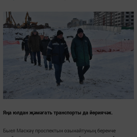
Яңа юлдан җәмәгать транспорты да йөриячәк.
Быел Мәскәү проспектын озынайтуның беренче