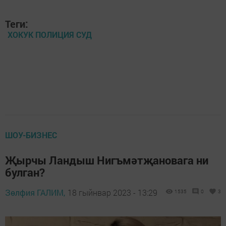
Теги:
ХОКУК ПОЛИЦИЯ СУД
ШОУ-БИЗНЕС
Җырчы Ландыш Нигъмәтҗановага ни
булган?
Зөлфия ГАЛИМ,
18 гыйнвар 2023 - 13:29
1535
0
3