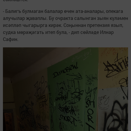
- Балигъ булмаган балалар өчен ата-аналары, опекага
алучылар җаваплы. Бу очракта салынган зыян күләмен
исәпләп чыгарырга кирәк. Соңыннан претензия язып,
судка мөрәҗәгать итеп була, - дип сөйләде Илнар
Сафин.