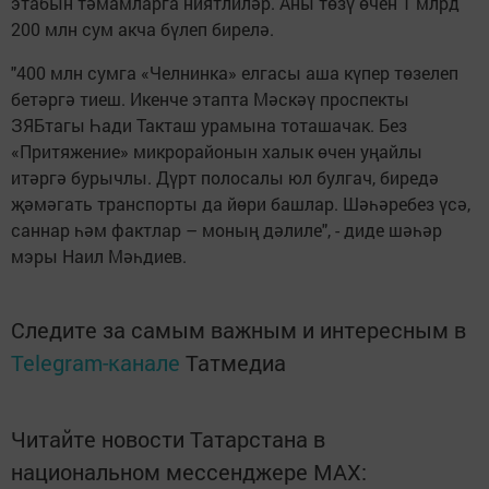
этабын тәмамларга ниятлиләр. Аны төзү өчен 1 млрд
200 млн сум акча бүлеп бирелә.
"400 млн сумга «Челнинка» елгасы аша күпер төзелеп
бетәргә тиеш. Икенче этапта Мәскәү проспекты
ЗЯБтагы Һади Такташ урамына тоташачак. Без
«Притяжение» микрорайонын халык өчен уңайлы
итәргә бурычлы. Дүрт полосалы юл булгач, биредә
җәмәгать транспорты да йөри башлар. Шәһәребез үсә,
саннар һәм фактлар – моның дәлиле", - диде шәһәр
мэры Наил Мәһдиев.
Следите за самым важным и интересным в
Telegram-канале
Татмедиа
Читайте новости Татарстана в
национальном мессенджере MАХ: