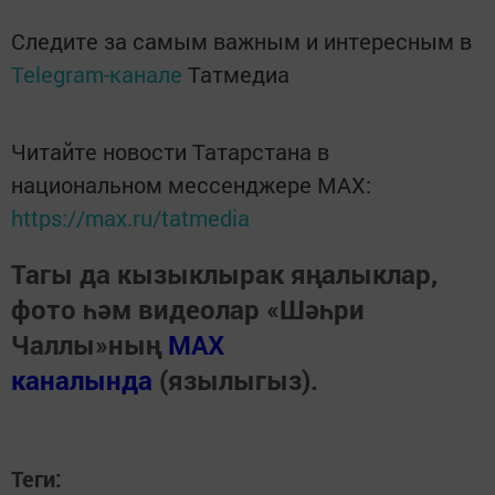
Следите за самым важным и интересным в
Telegram-канале
Татмедиа
Читайте новости Татарстана в
национальном мессенджере MАХ:
https://max.ru/tatmedia
Тагы да кызыклырак яңалыклар,
фото һәм видеолар «Шәһри
Чаллы»ның
MAX
каналында
(язылыгыз).
Теги: