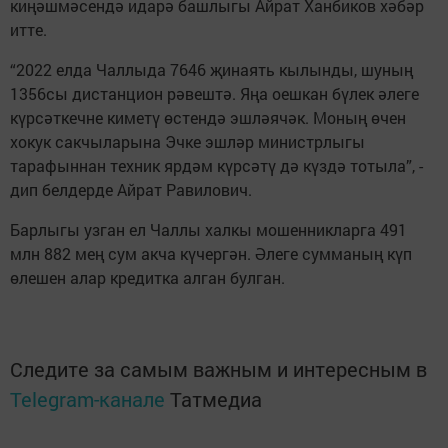
киңәшмәсендә идарә башлыгы Айрат Ханбиков хәбәр
итте.
“2022 елда Чаллыда 7646 җинаять кылынды, шуның
1356сы дистанцион рәвештә. Яңа оешкан бүлек әлеге
күрсәткечне киметү өстендә эшләячәк. Моның өчен
хокук сакчыларына Эчке эшләр министрлыгы
тарафыннан техник ярдәм күрсәтү дә күздә тотыла”, -
дип белдерде Айрат Равилович.
Барлыгы узган ел Чаллы халкы мошенникларга 491
млн 882 мең сум акча күчергән. Әлеге сумманың күп
өлешен алар кредитка алган булган.
Следите за самым важным и интересным в
Telegram-канале
Татмедиа