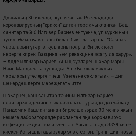
Дөньяның 30 илендә, шул исәптән Россиядә дә
коронавирусның "кракен" дигән төре ачыкланган. Баш
санитар табиб Илгизәр Бариев әйтүенчә, ул куркыныч
түгел. Әмма һава юлы белән бик тиз тарала. "Саклык
чараларын үтәргә, кулларны юарга, битлек киеп
йөрергә кирәк. Вакцина һәм ревакцина ясату да зарур»,
– диде Илгизәр Бариев. Аның сүзләрен шәһәр мэры
Наил Мәһдиев тә хуплады. Ул: «Барлык саклык
чаралары үтәлергә тиеш. Үзегезне саклагыз», – дип
шәһәрдәшләргә мөрәҗәгать итте.
Шәһәрнең баш санитар табибы Илгизәр Бариев
санитар-эпидемиологик вәзгыять турында да сөйләде.
Пандемия башланганнан бирле шәһәрдә 30 меңгә якын
кешегә лабораториядә расланган яңа коронавирус
инфекциясе диагнозы куелган. Узган атнада 3329 кеше
кискен йогышлы авырулар эләктергән. Грипп диагнозы