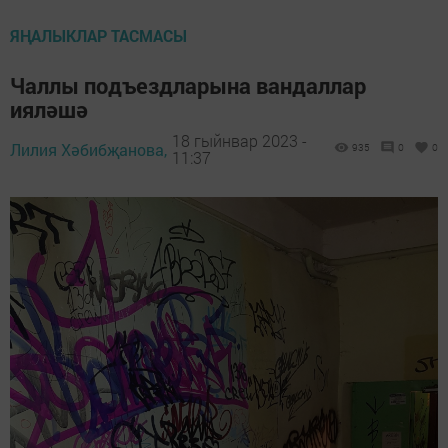
ЯҢАЛЫКЛАР ТАСМАСЫ
Чаллы подъездларына вандаллар
ияләшә
18 гыйнвар 2023 -
Лилия Хәбибҗанова,
935
0
0
11:37