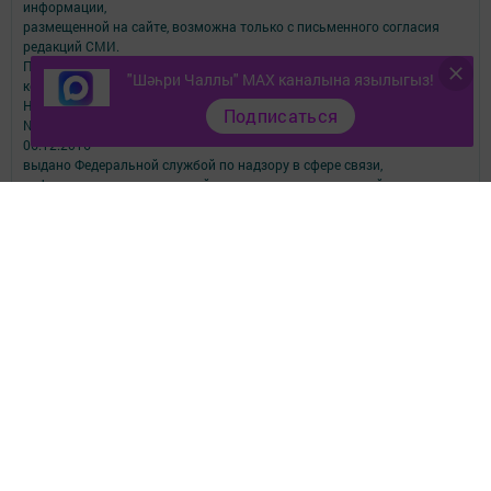
информации,
размещенной на сайте, возможна только с письменного согласия
редакций СМИ.
При поддержке Республиканского агентства по печати и массовым
"Шәһри Чаллы" MAX каналына язылыгыз!
коммуникациям.
Наименование СМИ: Шəhри Чаллы
Подписаться
№ свидетельства о регистрации СМИ, дата: ЭЛ № ФС 77-67912 от
06.12.2016
выдано Федеральной службой по надзору в сфере связи,
информационных технологий и массовых коммуникаций
ФИО главного редактора: Юсупова Резида Махмутовна
Адрес редакции: 423827, Республика Татарстан, город Набережные
Челны, бульвар Юных Ленинцев, д.9
Телефон редакции: 8 (8552) 57-01-19
Email: shahri_chally@mail.ru
О фактах коррупции сообщить по электронному адресу:
shahri_chally@mail.ru
Учредитель СМИ: АО «ТАТМЕДИА»
Антикоррупционная политика
АО «ТАТМЕДИА» использует «cookie»
для персонализации сервисов и
удобства пользователей сайтом.
Использование «cookie» можно отменить в настройках браузера.
Политика конфиденциальности