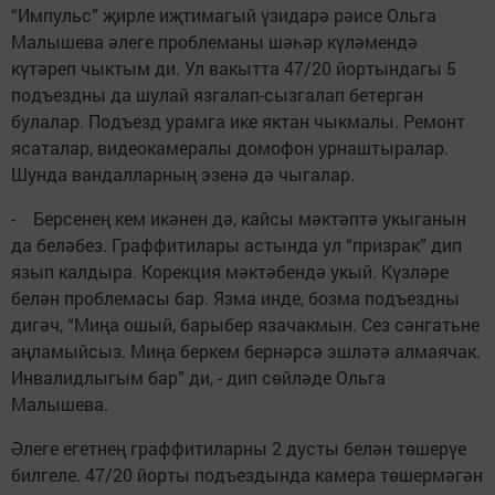
“Импульс” җирле иҗтимагый үзидарә рәисе Ольга
Малышева әлеге проблеманы шәһәр күләмендә
күтәреп чыктым ди. Ул вакытта 47/20 йортындагы 5
подъездны да шулай язгалап-сызгалап бетергән
булалар. Подъезд урамга ике яктан чыкмалы. Ремонт
ясаталар, видеокамералы домофон урнаштыралар.
Шунда вандалларның эзенә дә чыгалар.
- Берсенең кем икәнен дә, кайсы мәктәптә укыганын
да беләбез. Граффитилары астында ул “призрак” дип
язып калдыра. Корекция мәктәбендә укый. Күзләре
белән проблемасы бар. Язма инде, бозма подъездны
дигәч, “Миңа ошый, барыбер язачакмын. Сез сәнгатьне
аңламыйсыз. Миңа беркем бернәрсә эшләтә алмаячак.
Инвалидлыгым бар” ди, - дип сөйләде Ольга
Малышева.
Әлеге егетнең граффитиларны 2 дусты белән төшерүе
билгеле. 47/20 йорты подъездында камера төшермәгән