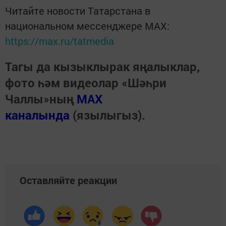
Читайте новости Татарстана в
национальном мессенджере MАХ:
https://max.ru/tatmedia
Тагы да кызыклырак яңалыклар,
фото һәм видеолар «Шәһри
Чаллы»ның
MAX
каналында
(язылыгыз).
Оставляйте реакции