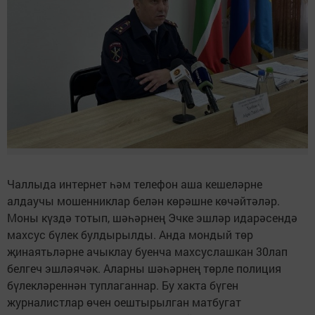
Чаллыда интернет һәм телефон аша кешеләрне
алдаучы мошенниклар белән көрәшне көчәйтәләр.
Моны күздә тотып, шәһәрнең Эчке эшләр идарәсендә
махсус бүлек булдырылды. Анда мондый төр
җинаятьләрне ачыклау буенча махсуслашкан 30лап
белгеч эшләячәк. Аларны шәһәрнең төрле полиция
бүлекләреннән туплаганнар. Бу хакта бүген
журналистлар өчен оештырылган матбугат