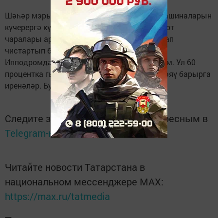
Шәһәр мэры Наил Мәһдиев: «Кешеләрне машиналарын
күчерергә күндерергә кирәк. Чөнки транспорт
чаралары аркасында ишегалларын яхшылап
чистартып булмый. Мин һәр көнне иртән
Ипподромдагы машина кую урынын карыйм. Ул 60
процентка гына тулган. Кешеләр 50 метр җәяү барырга
иренәләр. Бу дөрес түгел», – дип кисәтте.
Следите за самым важным и интересным в
Telegram-канале
Татмедиа
Читайте новости Татарстана в
национальном мессенджере MАХ:
https://max.ru/tatmedia