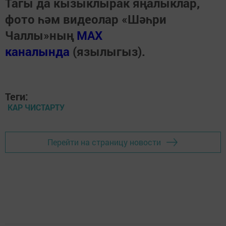
Тагы да кызыклырак яңалыклар,
фото һәм видеолар «Шәһри
Чаллы»ның
MAX
каналында
(язылыгыз).
Теги:
КАР ЧИСТАРТУ
Перейти на страницу новости