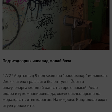
Подъездларны инвалид малай боза.
47/27 йортының 9 подъездына “рәссамнар” ияләшкән.
Ике як стена граффити белән тулы. Йортта
яшәүчеләргә мондый сәнгать төре ошамый. Алар
идарә итү компаниясенә дә, хокук сакчыларына да
мөрәҗәгать итеп караган. Нәтиҗәсез. Вандаллар иҗат
итүен дәвам итә.