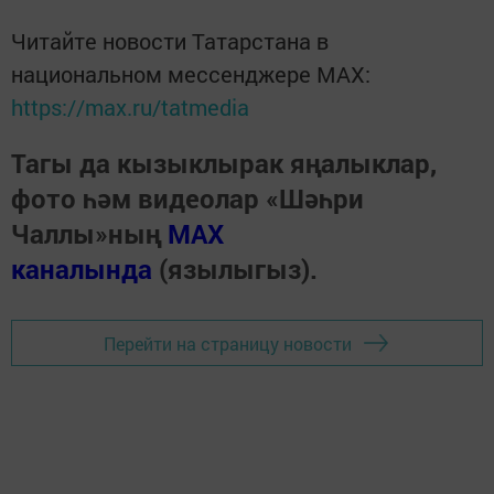
Читайте новости Татарстана в
национальном мессенджере MАХ:
https://max.ru/tatmedia
Тагы да кызыклырак яңалыклар,
фото һәм видеолар «Шәһри
Чаллы»ның
MAX
каналында
(язылыгыз).
Перейти на страницу новости