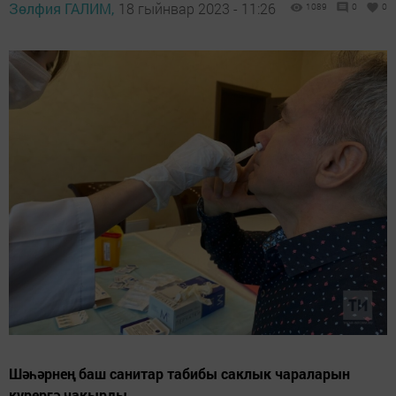
Зөлфия ГАЛИМ,
18 гыйнвар 2023 - 11:26
1089
0
0
Шәһәрнең баш санитар табибы саклык чараларын
күрергә чакырды.