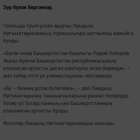
Зур бүләк биргәннәр.
Чаллыда туып-үскән җырчы Ландыш
Нигъмәтҗанованың тормышында шатлыклы вакыйга
булды.
«Бүген миңа Башкортостан башлыгы Радий Хәбиров
Указы буенча Башкортостан республикасының
атказнган артисты дигән мактаулы исем бирелде», –
дип хәбәр итте ул үзенең социаль челтәрендә.
«Бу – безнең уртак бүләгебез», – дип Ландыш
Нигъмәтҗанова тамашачыларына рәхмәт белдерде.
Хәзер ул Татарстанның һәм Башкортстанның
атказанган артисты булды.
Фотолар Ландыш Нигъмәтҗановадан алынды