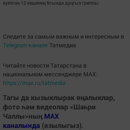
куелган 12 кешенең 6сында дуңгыз гриппы.
Следите за самым важным и интересным в
Telegram-канале
Татмедиа
Читайте новости Татарстана в
национальном мессенджере MАХ:
https://max.ru/tatmedia
Тагы да кызыклырак яңалыклар,
фото һәм видеолар «Шәһри
Чаллы»ның
MAX
каналында
(язылыгыз).