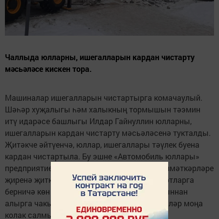
Чаллыда юлларны, ишегалларын кардан чистарту
мәсьәләсе кискен тора.
Машиналар ишегалларын чистартырга комачаулый.
Шәһәр хуҗалыгы һәм халыкның тормышын тәэмин
итү идарәсе башлыгы Илдар Гайнуллин юлларны,
ишегалларын кардан чистарту мәсьәләсенә тукталды.
Җитәкче әйтүенчә, юллар, ишегаллары тәүлек буена
кардан чистартыла. Бу эшне «Автомобиль юллары»
предприятиесе, идарә итү компанияләре хезмәткәрләре
җиренә җиткереп башкарырга тырыша. Йортларга
берничә көн алдан машиналарны ишегалдыннан
алырга чакырган белдерүләр эленә. Тик күпләр моңа
колак салмый.