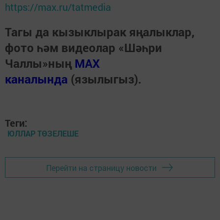
https://max.ru/tatmedia
Тагы да кызыклырак яңалыклар,
фото һәм видеолар «Шәһри
Чаллы»ның
MAX
каналында
(язылыгыз).
Теги:
ЮЛЛАР ТӨЗЕЛЕШЕ
Перейти на страницу новости