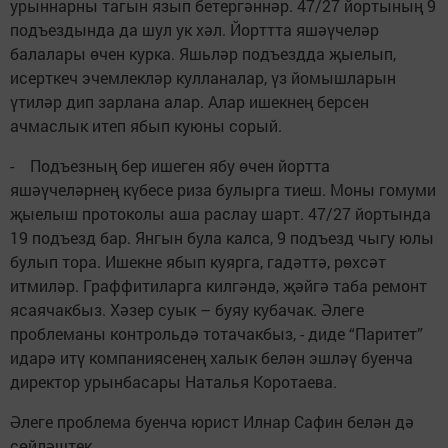
урыннарны тагын язып бетергәннәр. 47/27 йортының 9
подъездында да шул ук хәл. Йорттта яшәүчеләр
балалары өчен курка. Яшьләр подъездда җыелып,
исерткеч эчемлекләр кулланалар, үз йомышларын
үтиләр дип зарлана алар. Алар ишекнең берсен
ачмаслык итеп ябып куюны сорый.
- Подъезның бер ишеген ябу өчен йортта
яшәүчеләрнең күбесе риза булырга тиеш. Моны гомуми
җыелыш протоколы аша раслау шарт. 47/27 йортында
19 подъезд бар. Янгын була калса, 9 подъезд чыгу юлы
булып тора. Ишекне ябып куярга, гадәттә, рөхсәт
итмиләр. Граффитиларга килгәндә, җәйгә таба ремонт
ясаячакбыз. Хәзер суык – буяу кубачак. Әлеге
проблеманы контрольдә тотачакбыз, - диде “Паритет”
идарә итү компаниясенең халык белән эшләү буенча
директор урынбасары Наталья Коротаева.
Әлеге проблема буенча юрист Илнар Сафин белән дә
сөйләштек.