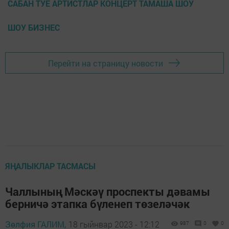
САБАН ТУЕ АРТИСТЛАР КОНЦЕРТ ТАМАША ШОУ
ШОУ БИЗНЕС
Перейти на страницу новости
ЯҢАЛЫКЛАР ТАСМАСЫ
Чаллының Мәскәү проспекты дәвамы
берничә этапка бүленеп төзеләчәк
Зөлфия ГАЛИМ,
18 гыйнвар 2023 - 12:12
987
0
0