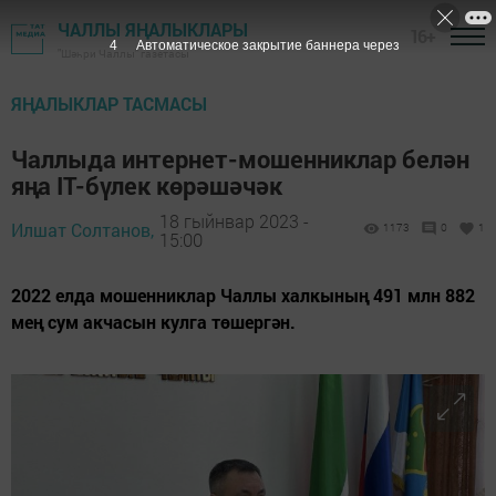
ЧАЛЛЫ ЯҢАЛЫКЛАРЫ
16+
3
Автоматическое закрытие баннера через
"Шәһри Чаллы" газетасы
ЯҢАЛЫКЛАР ТАСМАСЫ
Чаллыда интернет-мошенниклар белән
яңа IT-бүлек көрәшәчәк
18 гыйнвар 2023 -
Илшат Солтанов,
1173
0
1
15:00
2022 елда мошенниклар Чаллы халкының 491 млн 882
мең сум акчасын кулга төшергән.