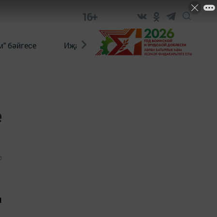
16+
" бәйгесе
Иҗат
Реклама
Онлайн язы
е
0
н