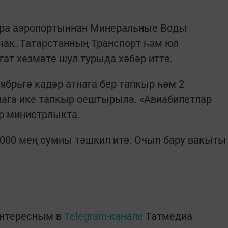
ара аэропортыннан Минеральные Воды
чак. Татарстанның Транспорт һәм юл
ат хезмәте шул турыда хәбәр итте.
ябрьгә кадәр атнага бер тапкыр һәм 2
нага ике тапкыр оештырыла. «Авиабилетлар
әр министрлыкта.
3000 мең сумны тәшкил итә. Очып бару вакыты
интересным в
Telegram-канале
Татмедиа