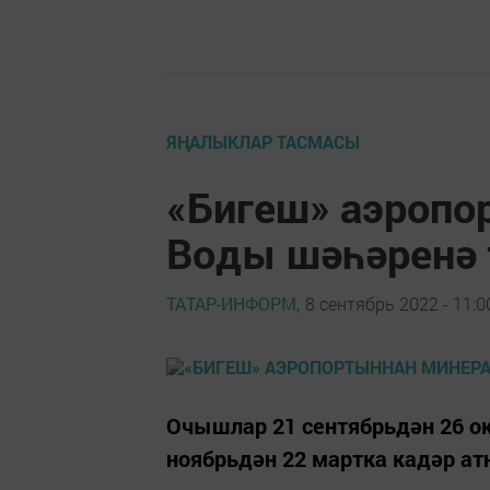
ЯҢАЛЫКЛАР ТАСМАСЫ
«Бигеш» аэроп
Воды шәһәренә 
ТАТАР-ИНФОРМ,
8 сентябрь 2022 - 11:0
Очышлар 21 сентябрьдән 26 ок
ноябрьдән 22 мартка кадәр а