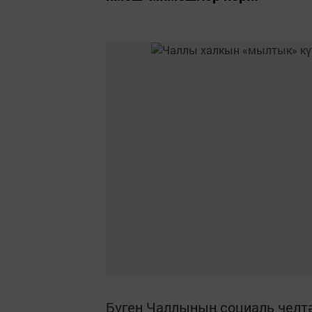
Бүген Чаллының социаль челтә