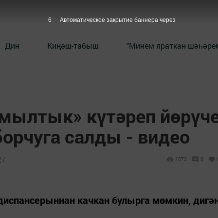
5
Автоматическое закрытие баннера через
Дин
Киңәш-табыш
"Минем яраткан шәһәрем
мылтык» күтәреп йөрүч
борчуга салды - видео
27
1073
0
диспансерыннан качкан булырга мөмкин, дигә