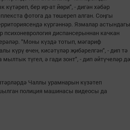
күтәреп, бер ир-ат йөри", - дигән хәбәр
плекста фотога да төшереп алган. Соңгы
ерриториясендә күргәннәр. Язмалар астындаг
р психоневрология диспансерыннан качкан
дерәләр. "Моны күздә тотып, мәгариф
ы күрү өчен, кисәтүләр җибәрелгән", - дип тә
мылтык түгел, ә гади зонт", - дип әйтүчеләр д
лтәрләрдә Чаллы урамнарын күзәтеп
шылган полиция машинасы видеосы да