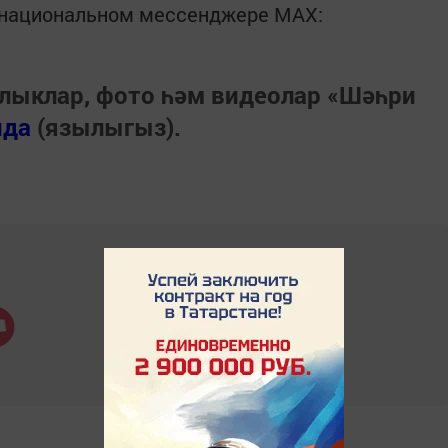
в национальном мессенджере MАХ:
лыклар, фото һәм видеолар «Шәһри
нда
(язылыгыз).