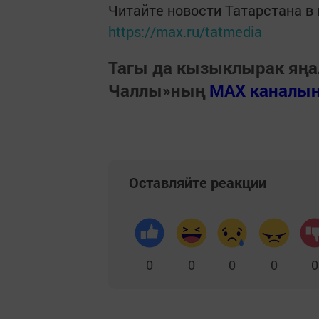
Читайте новости Татарстана 
https://max.ru/tatmedia
Тагы да кызыклырак яңа
Чаллы»ның
MAX каналы
Оставляйте реакции
0
0
0
0
0