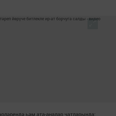
рләрендә һәм ата-аналар чатларында: