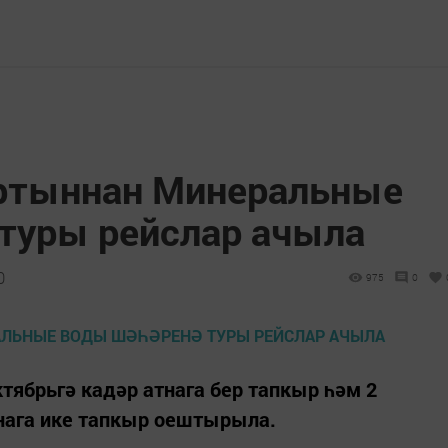
ортыннан Минеральные
туры рейслар ачыла
0
975
0
тябрьгә кадәр атнага бер тапкыр һәм 2
тнага ике тапкыр оештырыла.