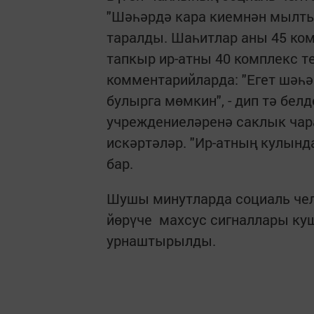
"Шәһәрдә кара киемнән мылтык 
таралды. Шаһитлар аны 45 ком
тапкыр ир-атны 40 комплекс т
комментарийларда: "Егет шәһә
булырга мөмкин", - дип тә бел
учреждениеләренә саклык чарал
искәртәләр. "Ир-атның кулында 
бар.
Шушы минутларда социаль че
йөрүче махсус сигналлары ку
урнаштырылды.