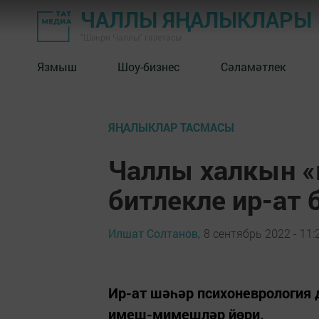
ЧАЛЛЫ ЯҢАЛЫКЛАРЫ
"Шәһри Чаллы" газетасы
Язмыш
Шоу-бизнес
Сәламәтлек
ЯҢАЛЫКЛАР ТАСМАСЫ
Чаллы халкын «
битлекле ир-ат 
Илшат Солтанов,
8 сентябрь 2022 - 11:
Ир-ат шәһәр психоневрология 
имеш-мимешләр йөри.