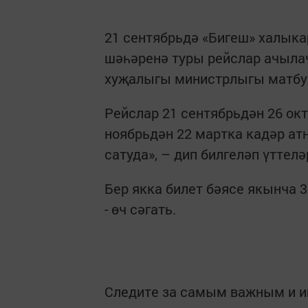
21 сентябрьдә «Бигеш» халык
шәһәренә туры рейслар ачыла
хуҗалыгы министрлыгы матбуг
Рейслар 21 сентябрьдән 26 окт
ноябрьдән 22 мартка кадәр ат
сатуда», – дип билгеләп үттел
Бер якка билет бәясе якынча 
- өч сәгать.
Следите за самым важным и 