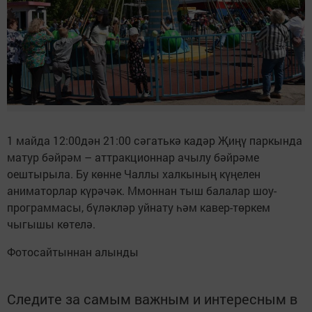
1 майда 12:00дән 21:00 сәгатькә кадәр Җиңү паркында
матур бәйрәм – аттракционнар ачылу бәйрәме
оештырыла. Бу көнне Чаллы халкының күңелен
аниматорлар күрәчәк. Ммоннан тыш балалар шоу-
программасы, бүләкләр уйнату һәм кавер-төркем
чыгышы көтелә.
Фотосайтыннан алынды
Следите за самым важным и интересным в