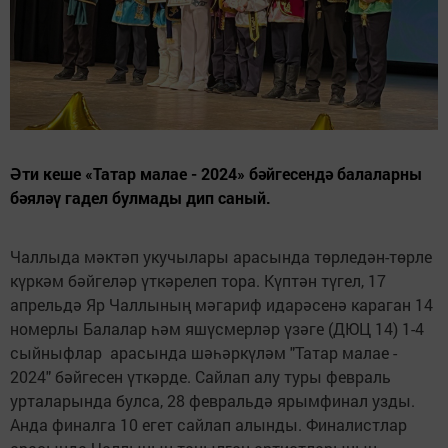
Әти кеше «Татар малае - 2024» бәйгесендә балаларны
бәяләү гадел булмады дип саный.
Чаллыда мәктәп укучылары арасында төрледән-төрле
күркәм бәйгеләр үткәрелеп тора. Күптән түгел, 17
апрельдә Яр Чаллының мәгариф идарәсенә караган 14
номерлы Балалар һәм яшүсмерләр үзәге (ДЮЦ 14) 1-4
сыйныфлар арасында шәһәркүләм "Татар малае -
2024" бәйгесен үткәрде. Сайлап алу туры февраль
урталарында булса, 28 февральдә ярымфинал узды.
Анда финалга 10 егет сайлап алынды. Финалистлар