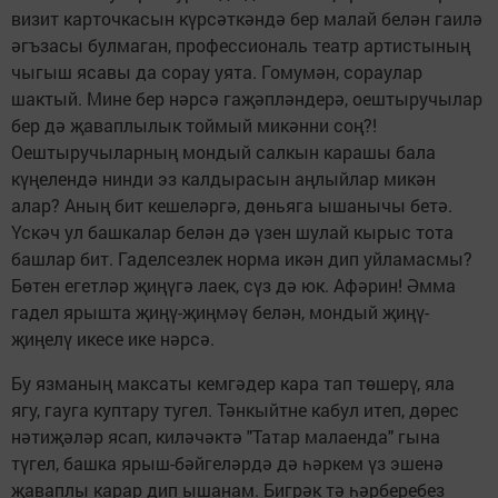
визит карточкасын күрсәткәндә бер малай белән гаилә
әгъзасы булмаган, профессиональ театр артистының
чыгыш ясавы да сорау уята. Гомумән, сораулар
шактый. Мине бер нәрсә гаҗәпләндерә, оештыручылар
бер дә җаваплылык тоймый микәнни соң?!
Оештыручыларның мондый салкын карашы бала
күңелендә нинди эз калдырасын аңлыйлар микән
алар? Аның бит кешеләргә, дөньяга ышанычы бетә.
Үскәч ул башкалар белән дә үзен шулай кырыс тота
башлар бит. Гаделсезлек норма икән дип уйламасмы?
Бөтен егетләр җиңүгә лаек, сүз дә юк. Афәрин! Әмма
гадел ярышта җиңү-җиңмәү белән, мондый җиңү-
җиңелү икесе ике нәрсә.
Бу язманың максаты кемгәдер кара тап төшерү, яла
ягу, гауга куптару тугел. Тәнкыйтне кабул итеп, дөрес
нәтиҗәләр ясап, киләчәктә "Татар малаенда" гына
түгел, башка ярыш-бәйгеләрдә дә һәркем үз эшенә
җаваплы карар дип ышанам. Бигрәк тә һәрберебез