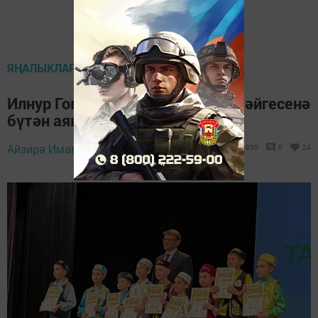
ЯҢАЛЫКЛАР ТАСМАСЫ
Илнур Гомәров: «Татар малае» бәйгесенә
бүтән аяк та атламыйбыз»
19 апрель 2024 -
Айзирә Имамова,
2930
0
24
10:55