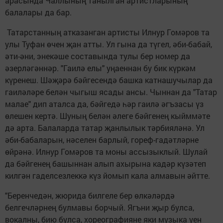
арасында Чаллының танылган артистларының
балалары да бар.
Татарстанның атказанган артисты Илнур Гомәров та
улы Туфан өчен җан атты. Ул гына да түгел, әби-бабай,
әти-әни, энекәше составында тулы бер номер да
әзерләгәннәр. "Гаилә елы" уңаеннан бу бик күркәм
күренеш. Шәҗәрә бәйгесендә башка катнашучылар да
гаиләләре белән чыгыш ясады ансы. Чыннан да "Татар
малае" дип аталса да, бәйгедә һәр гаилә әгъзасы үз
өлешен кертә. Шуның белән әлеге бәйгенең кыйммәте
дә арта. Балаларда татар җанлылык тәрбияләнә. Ул
әби-бабаларын, нәселен барлый, гореф-гадәтләрне
өйрәнә. Илнур Гомәров та моны ассызыклый. Шулай
да бәйгенең башыннан алып ахырына кадәр күзәтеп
килгән гаделсезлеккә күз йомып кала алмавын әйтте.
"Беренчедән, жюрида билгеле бер өлкәләрдә
белгечләрнең булмавы борчый. Ягъни җыр булса,
вокалны, бию булса, хореографияне яки музыка уен