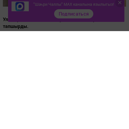
"Шәһри Чаллы" MAX каналына язылыгыз!
Подписаться
Ул аларга «СВОда катнашучы» медальләрен
тапшырды.
Чаллы кызлары Гүзәл Гафиятуллина, Анна Артемьева
һәм Екатерина Шульга РФ Оборона Министрылыгының
зур бүләгенә лаек булды. Волонтёрлык хезмәтләре өчен
аларга «СВОда катнашучы»
медальләрен тапшырдылар.
Шәһәрдәшләр махсус хәрби операциядә катнашучы ир-
егетләргә ярдәм итә. 2022 елда «Своих не бросаем 16»
төркеме оештыра. Ике ел эчендә активистлар 400 тонна
гуманитар ярдәм җибәрә. Республиканың «Алга» һәм
«Тимер» полкларыннан тыш, Россиянең башка хәрби
частьләре дә алардан гуманитар ярдәм ала.
Кызлар госпитальләр турында да онытмый. Быел алар