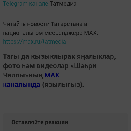
Telegram-канале
Татмедиа
Читайте новости Татарстана в
национальном мессенджере MАХ:
https://max.ru/tatmedia
Тагы да кызыклырак яңалыклар,
фото һәм видеолар «Шәһри
Чаллы»ның
MAX
каналында
(язылыгыз).
Оставляйте реакции