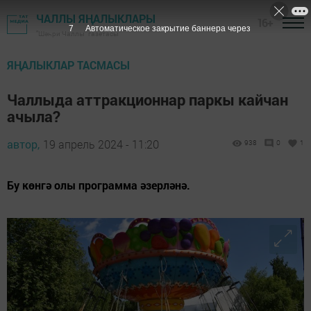
ЧАЛЛЫ ЯҢАЛЫКЛАРЫ
16+
6
Автоматическое закрытие баннера через
"Шәһри Чаллы" газетасы
ЯҢАЛЫКЛАР ТАСМАСЫ
Чаллыда аттракционнар паркы кайчан
ачыла?
автор,
19 апрель 2024 - 11:20
938
0
1
Бу көнгә олы программа әзерләнә.