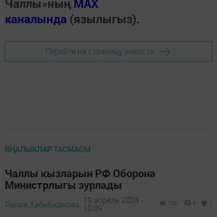
Чаллы»ның
MAX
каналында
(язылыгыз).
Перейти на страницу новости
ЯҢАЛЫКЛАР ТАСМАСЫ
Чаллы кызларын РФ Оборона
Министрлыгы зурлады
19 апрель 2024 -
Лилия Хәбибҗанова,
1201
0
1
10:09