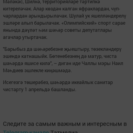
Мәләкәс, Шилнә, территорияләре тәртипкә
китереләчәк. Алар көздән калган яфраклардан, чүп-
чарлардан арындырылачак. Шулай ук яшелләндерелү
эшләре алып барылачак. «Олимпийский» спорт сарае
янында дәүләт һәм шәһәр советы депутатлары
агачлар утыртачак.
"Барыбыз да шәһәребезне җыештыру, төзекләндерү
эшендә катнашыйк. Бөтенебезнең дә матур, чиста
шәһәрдә яшисе килә", – дигән иде Чаллы мэры Наил
Мәһдиев эшлекле киңәшмәдә.
Исегезгә төшерәбез, шәһәрдә икеайлык санитар
чистарту 1 апрельдә башланды.
Следите за самым важным и интересным в
Telegram-канале
Татмедиа