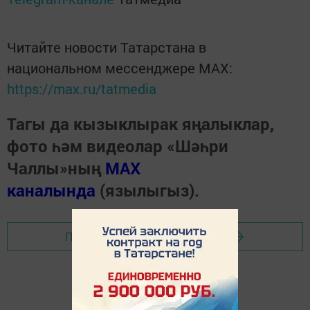
Читайте новости Татарстана в
национальном мессенджере MАХ:
https://max.ru/tatmedia
Тагы да кызыклырак яңалыклар,
фото һәм видеолар «Шәһри
Чаллы»ның
MAX
каналында
(язылыгыз).
Перейти на страницу новости