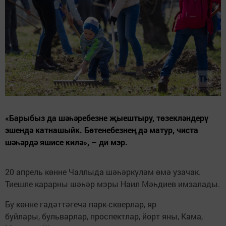
«Барыбыз да шәһәребезне җыештыру, төзекләндерү
эшендә катнашыйк. Бөтенебезнең дә матур, чиста
шәһәрдә яшисе килә», – ди мэр.
20 апрель көнне Чаллыда шәһәркүләм өмә узачак.
Тиешле карарны шәһәр мэры Наил Мәһдиев имзалады.
Бу көнне гадәттәгечә парк-скверлар, яр
буйлары, бульварлар, проспектлар, йорт яны, Кама,