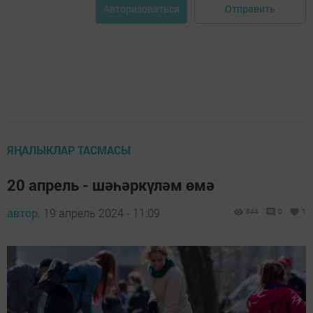
Отправить
Авторизоваться
ЯҢАЛЫКЛАР ТАСМАСЫ
20 апрель - шәһәркүләм өмә
автор,
19 апрель 2024 - 11:09
844
0
1