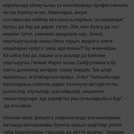
коралында уйнаучыны үз юнәлешендә профессиональ
яктан бәяләүче юк. Икенчедән, жюри
составында кайбер катнашучыларның "үз кешеләре"
булуы да бер дә дөрес түгел. Әйе, кем булса да чит
кешене түгел, үзенекен җиңдерер иде. Әмма,
оештыручылар моны белә торып, жюрига әлеге
кешеләрне куярга тиеш иде микән?! Бу өченчедән.
Югыйсә без дә, башка ата-аналар да бәйгене
оештыручы Гөлкәй Фәрит кызы Сәйфуллинага бу
хакта дәлилләр китереп, сорау бирдек. Тик алар
җавапсыз, игътибарсыз калды. Ә бит Чаллыбызда
балаларның сәләтен дөрес бәяләүче авторитетлы
шәхесләр, язучылар, шагыйрьләр, мәдәният
хезмәткәрләре, зур хәрефтән укытучыларыбыз бар", –
ди әти кеше.
Моннан кала, финалга әзерләнгәндә әти-әниләрнең
катнашу-катнашмавы буенча аерым шартлар уйлап
таба башлаулары турында да әйтте җырчы. "Аннары