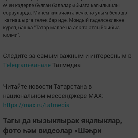
өчен кадерле булган балаларыбызга кагылышлы
сорауларда. Минем киләчәктә кечкенә улым белә дә
катнашырга теләк бар иде. Мондый гаделсезлекне
күреп, башка "Татар малае"на аяк та атлыйсыбыз
килми".
Следите за самым важным и интересным в
Telegram-канале
Татмедиа
Читайте новости Татарстана в
национальном мессенджере MАХ:
https://max.ru/tatmedia
Тагы да кызыклырак яңалыклар,
фото һәм видеолар «Шәһри