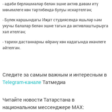
- әдәби берләшмәләр белән эшне актив дәвам итү
мөһимлеге көн тәртибендә булуы искәртелгән;
- Бүлек каршындагы Иҗат студиясендә яшьләр һәм
укучы балалар белән эшне тагын да активлаштырырга
хәл ителгән;
- тарихи дастаннарны өйрәнү көн кадагында икәнлеге
әйтелгән.
Следите за самым важным и интересным в
Telegram-канале
Татмедиа
Читайте новости Татарстана в
национальном мессенджере MАХ: