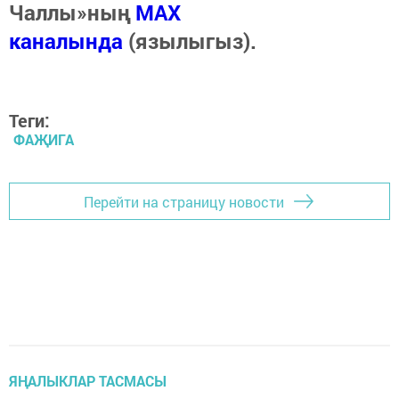
Чаллы»ның
MAX
каналында
(язылыгыз).
Теги:
ФАҖИГА
Перейти на страницу новости
ЯҢАЛЫКЛАР ТАСМАСЫ