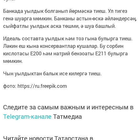
Банкада уылдык болганып йөрмәскә тиеш. Ул тигез
генә шуарга мөмкин. Банканы астын-өскә әйләндерсәң,
сыйфатлы уылдык аска төшми, ә шуа башлый.
Идеаль составта уылдык һәм тоз гына булырга тиеш.
Ләкин еш кына консервантлар кушалар. Бу сорбин
кислотасы Е200 һәм натрий бензоаты Е211 булырга
мөмкин.
Чын уылдыктан балык исе килергә тиеш.
фото: https://ru.freepik.com
Следите за самым важным и интересным в
Telegram-канале
Татмедиа
Читайте новости Татарстана в