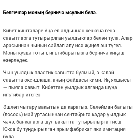
Белгечләр моның берничә ысулын белә.
Кибет киштәләре Яңа ел алдыннан кечкенә генә
савытларга тутырырлган уылдыклар белән тула. Алар
арасыннан чынын сайлап алу исә җиңел эш түгел.
Моны күздә тотып, игътибарыгызга берничә киңәш
әзерләдек.
Чын уылдык пластик савытта булмый, ә калай
савытта оксидлаша, аның файдасы кими. Иң яхшысы
— пыяла савыт. Кибеттән уылдык алганда шуңа
игътибар итегез.
Эшләп чыгару вакытын да карагыз. Сөләйман балыгы
(лосось) май уртасыннан сентябрьгә кадәр уылдык
чәчә, банкаларга шул вакытта тутырылырга тиеш.
Юкса бу туңдырылган ярымфабрикат яки имитация
була.