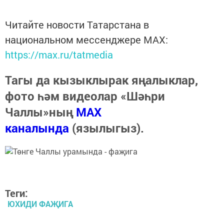
Читайте новости Татарстана в
национальном мессенджере MАХ:
https://max.ru/tatmedia
Тагы да кызыклырак яңалыклар,
фото һәм видеолар «Шәһри
Чаллы»ның
MAX
каналында
(язылыгыз).
Теги:
ЮХИДИ ФАҖИГА