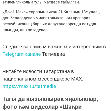
этиленгликоль агулы матдәсе табылган.
«Док-1 Макс» сиропын эчкән 21 баланың 18е үлде», –
дип белдерделәр министрлыкта һәм препарат
республиканың барлык даруханәләрендә сатудан
алынды, дип өстәделәр.
Следите за самым важным и интересным в
Telegram-канале
Татмедиа
Читайте новости Татарстана в
национальном мессенджере MАХ:
https://max.ru/tatmedia
Тагы да кызыклырак яңалыклар,
фото һәм видеолар «Шәһри