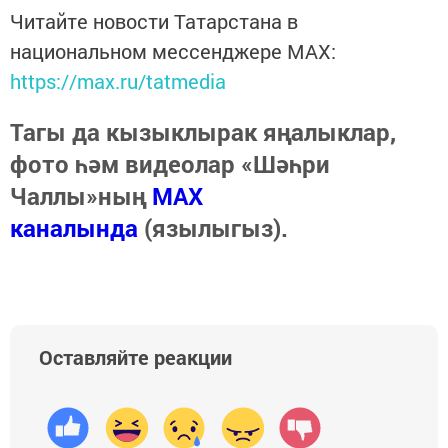
Читайте новости Татарстана в
национальном мессенджере MАХ:
https://max.ru/tatmedia
Тагы да кызыклырак яңалыклар,
фото һәм видеолар «Шәһри
Чаллы»ның
MAX
каналында
(язылыгыз).
Оставляйте реакции