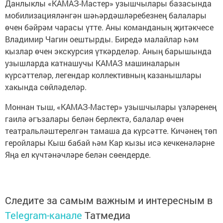
Данлыклы «КАМАЗ-Мастер» узышчылары базасында
мобилизацияләнгән шәһәрдәшләребезнең балалары
өчен бәйрәм чарасы үтте. Аны команданың җитәкчесе
Владимир Чагин оештырды. Биредә малайлар һәм
кызлар өчен экскурсия үткәрделәр. Аның барышында
узышларда катнашучы КАМАЗ машиналарын
күрсәттеләр, легендар коллективның казанышлары
хакында сөйләделәр.
Моннан тыш, «КАМАЗ-Мастер» узышчылары үзләренең
гаилә әгъзалары белән берлектә, балалар өчен
театральләштерелгән тамаша да күрсәтте. Кичәнең төп
геройлары Кыш бабай һәм Кар кызы исә кечкенәләрне
Яңа ел күчтәнәчләре белән сөендерде.
Следите за самым важным и интересным в
Telegram-канале
Татмедиа