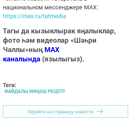
национальном мессенджере MАХ:
https://max.ru/tatmedia
Тагы да кызыклырак яңалыклар,
фото һәм видеолар «Шәһри
Чаллы»ның
MAX
каналында
(язылыгыз).
Теги:
ФАЙДАЛЫ КИҢӘШ РЕЦЕПТ
Перейти на страницу новости