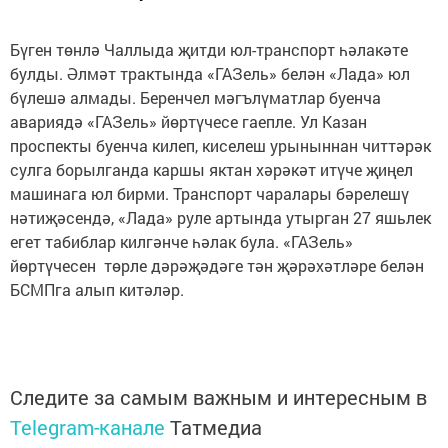
Бүген төнлә Чаллыда җитди юл-транспорт һәлакәте
булды. Әлмәт трактында «ГАЗель» белән «Лада» юл
бүлешә алмады. Беренчел мәгълүматлар буенча
авариядә «ГАЗель» йөртүчесе гаепле. Ул Казан
проспекты буенча килеп, киселеш урыныннан читтәрәк
сулга борылганда каршы яктан хәрәкәт итүче җиңел
машинага юл бирми. Транспорт чаралары бәрелешү
нәтиҗәсендә, «Лада» руле артында утырган 27 яшьлек
егет табиблар килгәнче һәлак була. «ГАЗель»
йөртүчесен төрле дәрәҗәдәге тән җәрәхәтләре белән
БСМПга алып китәләр.
Следите за самым важным и интересным в
Telegram-канале
Татмедиа