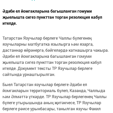
Әдәби ел йомгакларына багышланган гомуми
җыелышта сигез пункттан торган резолюция кабул
ителде.
Татарстан Язучылар берлеге Чаллы бүлегенең
язучыларны матбугатка язылырга һәм язарга,
дастаннар өйрәнергә, бәйгеләрдә катнашырга чакыра.
Әдәби ел йомгакларына багышланган гомуми
җыелышта сигез пункттан торган резолюция кабул
ителде. Документ тексты ТР Язучылар берлеге
сайтында урнаштырылган.
Быел Татарстан язучылар берлеге Әдәби ел
йомгакларын территориаль бүлеп, Казанда, Чаллыда
һәм Әлмәттә үткәрде. ТР Язучылар берлегенең Чаллы
бүлеге утырышында аның җитәкчесе, ТР Язучылар
берлеге рәисе урынбасары, танылган язучы Факил