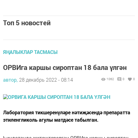
Топ 5 новостей
ЯҢАЛЫКЛАР ТАСМАСЫ
ОРВИга каршы сироптан 18 бала үлгән
автор,
28 декабрь 2022 - 08:14
1062
0
0
Лаборатория тикшеренүләре нәтиҗәсендә препаратта
этиленгликоль агулы матдәсе табылган.
Һиндстанда җитештерелгән ОРВИга каршы сироптан