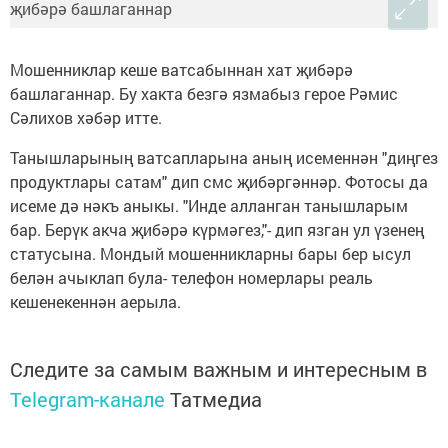
Мошенниклар кеше ватсабыннан хат җибәрә
башлаганнар. Бу хакта безгә язмабыз герое Рәмис
Сәлихов хәбәр итте.
Танышларының ватсапларына аның исеменнән "диңгез
продуктлары сатам" дип смс җибәргәннәр. Фотосы да
исеме дә нәкъ аныкы. "Инде алланган танышларым
бар. Берүк акча җибәрә күрмәгез,"- дип язган ул үзенең
статусына. Мондый мошенникларны бары бер ысул
белән ачыклап була- телефон номерлары реаль
кешенекеннән аерыла.
Следите за самым важным и интересным в
Telegram-канале
Татмедиа