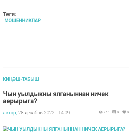
Теги:
МОШЕННИКЛАР
КИҢӘШ-ТАБЫШ
Чын уылдыкны ялганыннан ничек
аерырыга?
автор,
28 декабрь 2022 - 14:09
877
0
0