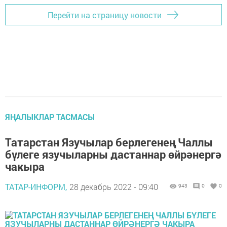
Перейти на страницу новости
ЯҢАЛЫКЛАР ТАСМАСЫ
Татарстан Язучылар берлегенең Чаллы
бүлеге язучыларны дастаннар өйрәнергә
чакыра
ТАТАР-ИНФОРМ,
28 декабрь 2022 - 09:40
943
0
0