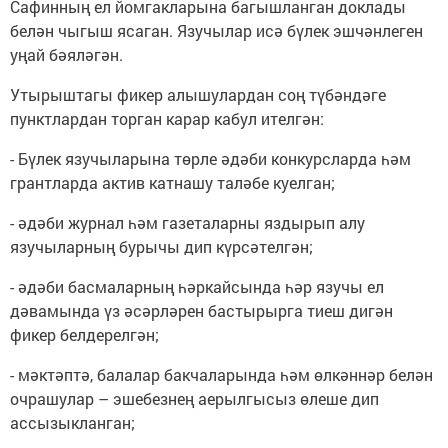
Сафинның ел йомгакларына багышланган доклады
белән чыгыш ясаган. Язучылар исә бүлек эшчәнлеген
уңай бәяләгән.
Утырыштагы фикер алышулардан соң түбәндәге
пунктлардан торган карар кабул ителгән:
- Бүлек язучыларына төрле әдәби конкурсларда һәм
грантларда актив катнашу таләбе куелган;
- әдәби журнал һәм газеталарны яздырып алу
язучыларның бурычы дип күрсәтелгән;
- әдәби басмаларның һәркайсында һәр язучы ел
дәвамында үз әсәрләрен бастырырга тиеш дигән
фикер белдерелгән;
- мәктәптә, балалар бакчаларында һәм өлкәннәр белән
очрашулар – эшебезнең аерылгысыз өлеше дип
ассызыкланган;