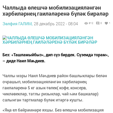
Чаллыда өлешчә мобилизацияләнгән
хәрбиләрнең гаиләләренә бүләк бирәләр
Зөлфия ГАЛИМ,
28 декабрь 2022 - 08:04
812
0
1
Без: «Ташламыйбыз», дип сүз бирдек. Сүземдә торам»,
– диде Наил Мәһдиев.
Чаллы мэры Наил Мәһдиев район башлыклары белән
очрашып, мобилизацияләнгән хәрбиләрнең
гаиләләренә 5 кг азык-төлек( кофе, консерв,
чикләвекләр, татлы ризыклар, чәй һәм башкалар)
салынган тартмалар бүләк итәргә кушты.
«Яңа ел бәйрәмнәре яхшы. Без өлешчә мобилизация