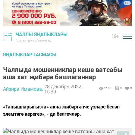
ЧАЛЛЫ ЯҢАЛЫКЛАРЫ
16+
"Шәһри Чаллы" газетасы
ЯҢАЛЫКЛАР ТАСМАСЫ
Чаллыда мошенниклар кеше ватсабы
аша хат җибәрә башлаганнар
28 декабрь 2022 -
Айзирә Имамова,
1160
0
0
15:39
«Танышларыгызга» акча җибәргәнче үзләре белән
элемтәгә керегез», - ди белгечләр.