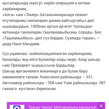
кысаларында махсус хәрби операциягә киткән
хәрбиләрнең,
«Алга» һәм «Тимер» батальоннарында хезмәт
итүчеләрнең гаиләләрен даими кайгыртабыз дип
ышандырдык. 1000нән артык ир-егет Чаллыдан
киткәндә гаиләләрен ташламавыбызны сорады. Без:
«Ташламыйбыз», дип сүз бирдек. Сүземдә торам», –
диде Наил Мәһдиев.
Сүз уңаеннан, мобилизацияләнгән хәрбиләрнең
балалары яңа елга бүләкләр алды инде. Алар шәһәр
һәм Президент чыршысына бардылар.
Шәһәр җитәкчелеге өлкәннәргә дә бүләк бирү
мөмкинлеге тапкан. Комсомол районында – 331,
Автозавод районында –358 һәм Үзәк райоынында 387
гаиләгә күчтәнәч биреләчәк.
"Шәһри Чаллы" MAX каналына язылыгыз!