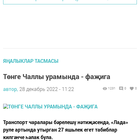
ЯҢАЛЫКЛАР ТАСМАСЫ
Төнге Чаллы урамында - фаҗига
автор,
28 декабрь 2022 - 11:22
1231
0
0
Транспорт чаралары бәрелешү нәтиҗәсендә, «Лада»
руле артында утырган 27 яшьлек егет табиблар
килгәнче һәлак була.