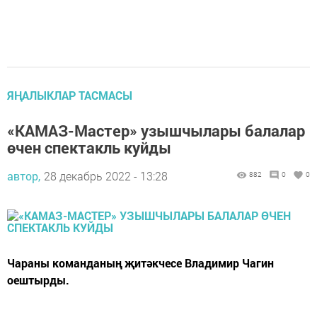
ЯҢАЛЫКЛАР ТАСМАСЫ
«КАМАЗ-Мастер» узышчылары балалар
өчен спектакль куйды
автор,
28 декабрь 2022 - 13:28
882
0
0
Чараны команданың җитәкчесе Владимир Чагин
оештырды.