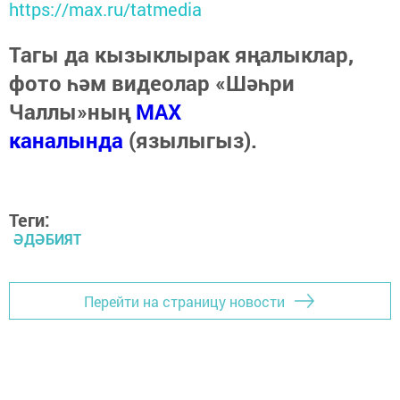
https://max.ru/tatmedia
Тагы да кызыклырак яңалыклар,
фото һәм видеолар «Шәһри
Чаллы»ның
MAX
каналында
(язылыгыз).
Теги:
ӘДӘБИЯТ
Перейти на страницу новости