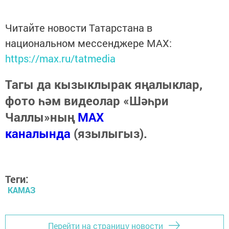
Читайте новости Татарстана в
национальном мессенджере MАХ:
https://max.ru/tatmedia
Тагы да кызыклырак яңалыклар,
фото һәм видеолар «Шәһри
Чаллы»ның
MAX
каналында
(язылыгыз).
Теги:
КАМАЗ
Перейти на страницу новости