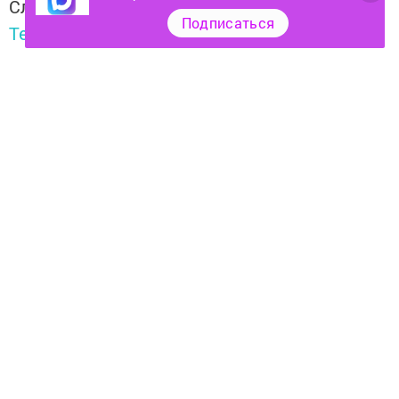
Следите за самым важным и интересным в
Подписаться
Telegram-канале
Татмедиа
Читайте новости Татарстана в
национальном мессенджере MАХ:
https://max.ru/tatmedia
Тагы да кызыклырак яңалыклар,
фото һәм видеолар «Шәһри
Чаллы»ның
MAX
каналында
(язылыгыз).
Теги:
ӨЛЕШЧӘ МОБИЛИЗАЦИЯ