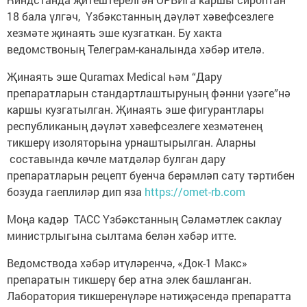
18 бала үлгәч, Үзбәкстанның дәүләт хәвефсезлеге
хезмәте җинаять эше кузгаткан. Бу хакта
ведомствоның Телеграм-каналында хәбәр ителә.
Җинаять эше Quramax Medical һәм “Дару
препаратларын стандартлаштыруның фәнни үзәге”нә
каршы кузгатылган. Җинаять эше фигурантлары
республиканың дәүләт хәвефсезлеге хезмәтенең
тикшерү изоляторына урнаштырылган. Аларны
составында көчле матдәләр булган дару
препаратларын рецепт буенча берәмләп сату тәртибен
бозуда гаеплиләр дип яза
https://omet-rb.com
Моңа кадәр ТАСС Үзбәкстанның Сәламәтлек саклау
министрлыгына сылтама белән хәбәр итте.
Ведомствода хәбәр итүләренчә, «Док-1 Макс»
препаратын тикшерү бер атна элек башланган.
Лаборатория тикшеренүләре нәтиҗәсендә препаратта