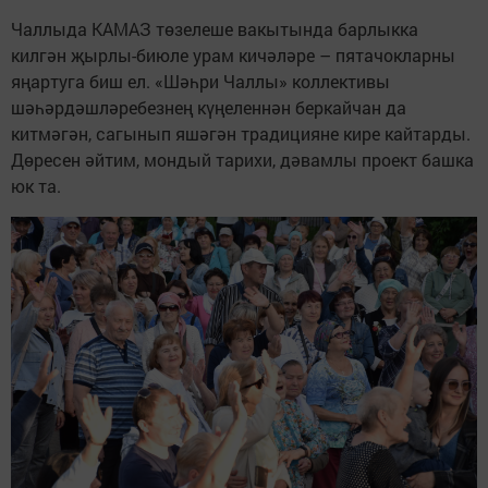
Чаллыда КАМАЗ төзелеше вакытында барлыкка
килгән җырлы-биюле урам кичәләре – пятачокларны
яңартуга биш ел. «Шәһри Чаллы» коллективы
шәһәрдәшләребезнең күңеленнән беркайчан да
китмәгән, сагынып яшәгән традицияне кире кайтарды.
Дөресен әйтим, мондый тарихи, дәвамлы проект башка
юк та.