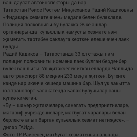
баш дәүләт автоинспекторы да бар.
Татарстан Рәисе Рөстәм Миңнеханов Радий Кадиковны
«Фидакарь хезмәте өчен» медале белән бүләкләде.
Полиция полковнигы бу бүләккә Эчке эшләр
органнарында күпьеллык намуслы хезмәте һәм
җәмәгать тәртибен саклауга керткән өлеше өчен лаек
булды.
Радий Кадиков – Татарстанда 33 ел стажы һәм
полиция полковнигы исеменә лаек булган бердәнбер
бүлек башлыгы. Ул җитәкчелек иткән елларда Чаллыда
автотранспорт 88 меңнән 233 меңгә җиткән. Бүгенге
көндә һәр икенче кешедә машина бар. Шул ук вакытта
юл-транспорт һәлакәтендә һәлак булучылар саны
күпкә кимегән.
«Бу – шәһәр җитәкчеләре, сәнәгать предприятиеләре,
мәгариф учреждениеләре, матбугат чаралары белән
берлектә алып барган күпьеллык хезмәт нәтиҗәсе», –
диләр ГАИда.
Фото ТР Рәисенең матбугат хезмәтеннән алынды.