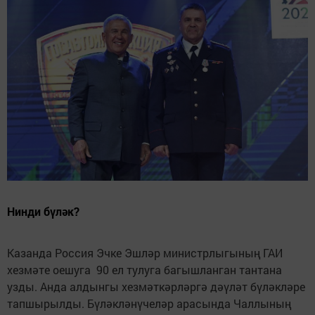
Нинди бүләк?
Казанда Россия Эчке Эшләр министрлыгының ГАИ
хезмәте оешуга 90 ел тулуга багышланган тантана
узды. Анда алдынгы хезмәткәрләргә дәүләт бүләкләре
тапшырылды. Бүләкләнүчеләр арасында Чаллының