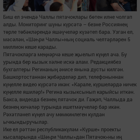
Биш ел эчендә Чаллы пятачоклары бөтен илне чолгап
алды. Мониторинг шуны күрсәтә – безне Россиянең
төрле төбәкләрендә яшәүчеләр күзәтеп бара. Узган ел,
мәсәлән, «Шәһри Чаллы»ның социаль челтәрләрен 5
миллион кеше карады.
Пятачокларга меңнәрчә кеше җыелып күңел ача. Бу
урында бер кызык хәлне искә алам. Редакциябез
бухгалтеры Регинаның әнисе янына дусты килгән.
Башкортостаннан җибәрделәр дип, телефоныннан
күңелле видео күрсәтә икән: «Карале, күршеләрдә ничек
күңелле яшиләр!» Регина кызыксынып карыйсы иткән.
Бакса, видеода безнең пятачок ди. Гаҗәп, Чаллыда да
безнең кичәләр турында ишетмәүчеләр бар икән.
Рәхәтләнеп күңел ачу мөмкинлеген кулдан
ычкындыручылар.
Ике ел рәттән республикакүләм «Күрше» проекты
кысаларында «Шәһри Чаллы»дан Пятачок»ны иң