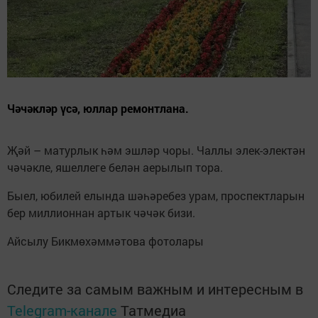
Чәчәкләр үсә, юллар ремонтлана.
Җәй – матурлык һәм эшләр чоры. Чаллы элек-электән
чәчәкле, яшеллеге белән аерылып тора.
Быел, юбилей елында шәһәребез урам, проспектларын
бер миллионнан артык чәчәк бизи.
Айсылу Бикмөхәммәтова фотолары
Следите за самым важным и интересным в
Telegram-канале
Татмедиа