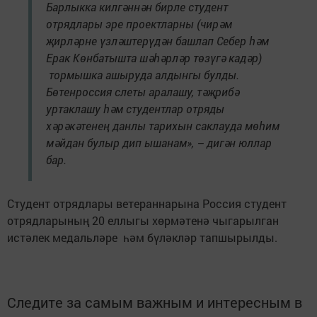
Барлыкка килгәннән бирле студент
отрядлары эре проектларны (чирәм
җирләрне үзләштерүдән башлап Себер һәм
Ерак Көнбатышта шәһәрләр төзүгә кадәр)
тормышка ашыруда алдынгы булды.
Бөтенроссия слеты аралашу, тәҗрибә
уртаклашу һәм студентлар отряды
хәрәкәтенең данлы тарихын саклауда мөһим
мәйдан булыр дип ышанам», – дигән юллар
бар.
Студент отрядлары ветераннарына Россия студент
отрядларының 20 еллыгы хөрмәтенә чыгарылган
истәлек медальләре һәм бүләкләр тапшырылды.
Следите за самым важным и интересным в