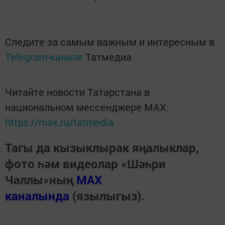
Следите за самым важным и интересным в
Telegram-канале
Татмедиа
Читайте новости Татарстана в
национальном мессенджере MАХ:
https://max.ru/tatmedia
Тагы да кызыклырак яңалыклар,
фото һәм видеолар «Шәһри
Чаллы»ның
MAX
каналында
(язылыгыз).