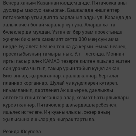
Венера ханым Казаннан килдем диде. Пятачокка аны
дуслары махсус чакырган. Башкалада нишләптер
пятачоклар үтми дип тә зарланып алды ул. Казанда да
халык өчен болай чаралар күп уза. Аларда хәтта
бүләкләр дә мулдан. Узган ел бер урам проектында
җиңгән биючегә хакимият хәтта 300 мең сум акча
бирде. Бу әлегә безнең төшкә дә керми. Әмма безнең
проектыбызның тамыры нык. Ул – легенда. Моннан
ярты гасыр элек КАМАЗ төзергә килгән яшьләр эштән
соң урамга чыгып, такыр урын табып күңел ачкан.
Биегәннәр, җырлаганнар, аралашканнар, бергәләп
планнар корганнар. Шулай үз күңелләрен күтәреп,
илһамланып, дәртләнеп Ак шәһәрне, данлыклы
автогигантны төзегәннәр алар, хезмәт батырлыклары
күрсәткәннәр. Пятачоклар шәһәрдәшләребезнең
яшьлек истәлеге. Иң куанычлысы, хәзер аның
җылысына яшьләр дә ныграк тартыла.
Резидә Юсупова