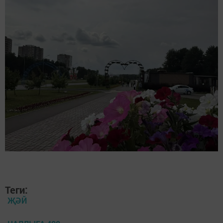
Теги:
ҖӘЙ