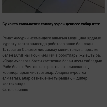
Бу хакта сәламәтлек саклау учреждениесе хәбәр итте.
Ренат Акчурин исемендәге ашыгыч медицина ярдәме
күрсәтү хастаханәсендә роботлар эшли башлады.
Татарстан Сәламәтлек саклау министрлыгы ярдәме
белән БСМПны Роби һәм Рича роботлары җыештыра.
«Ярдәмчеләргә бөтен хастаханә белән исем сайладык.
Роби белән Рич эшкә керештеләр: клиниканың
коридорларын чистарталар. Аларны күрсәгез
елмаегыз, алар сезнең өчен тырыша», – диләр
хастаханәдә.
Фото скриншот