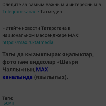
Следите за самым важным и интересным в
Telegram-канале
Татмедиа
Читайте новости Татарстана в
национальном мессенджере MАХ:
https://max.ru/tatmedia
Тагы да кызыклырак яңалыклар,
фото һәм видеолар «Шәһри
Чаллы»ның
MAX
каналында
(язылыгыз).
Теги:
БСМП