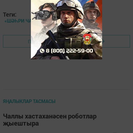
Теги:
«ШӘҺРИ ЧАЛЛЫ»ДАН-ПЯТАЧОК
Перейти на страницу новости
ЯҢАЛЫКЛАР ТАСМАСЫ
Чаллы хастаханәсен роботлар
җыештыра