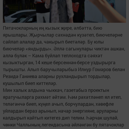
Пятачокларның иң кызык җире, әлбәттә, бию
ярышлары. Җырчылар сәхнәдән күзәтеп, биючеләрне
сайлап алалар да, чакырып биетәләр. Бу юлы
биючеләр «яндырды». Әллә сагынулары чиктән ашкан,
әллә бүләк – Кама буйлап теплоходта сәяхәт
кызыктырган, 14 кеше берсеннән-берсе уздырырга
тырышты. Алып баручыларыбыз Илнур Гомәров белән
Резидә Ганиева аларны рухландырып тордылар,
кушылып биеп киттеләр.
Мин халык алдына чыккач, газетабыз проектын
яратучыларга рәхмәт әйтәм. Һәм рәхәтләнеп ял итеп,
теләгәнчә биеп, күңел ачып, борчулардан, хәвефле
уйлардан бераз арынып, начар энергияне, аруларны
калдырып кайтып китегез дип телим. Һәрчак шулай,
чөнки Чаллының легендасына әйләнгән бу пятачоклар