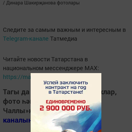
/ Динара Шакирҗанова фотолары
Следите за самым важным и интересным в
Telegram-канале
Татмедиа
Читайте новости Татарстана в
национальном мессенджере MАХ:
https://max.ru/tatmedia
Тагы да кызыклырак яңалыклар,
фото һәм видеолар «Шәһри
Чаллы»ның
MAX
каналында
(язылыгыз).