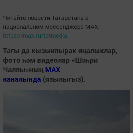
Читайте новости Татарстана в
национальном мессенджере MАХ:
https://max.ru/tatmedia
Тагы да кызыклырак яңалыклар,
фото һәм видеолар «Шәһри
Чаллы»ның
MAX
каналында
(язылыгыз).