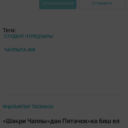
Отправить
Авторизоваться
Теги:
СТУДЕНТ ОТРЯДЛАРЫ
ЧАЛЛЫГА-400
ЯҢАЛЫКЛАР ТАСМАСЫ
«Шәһри Чаллы»дан Пятачок»ка биш ел