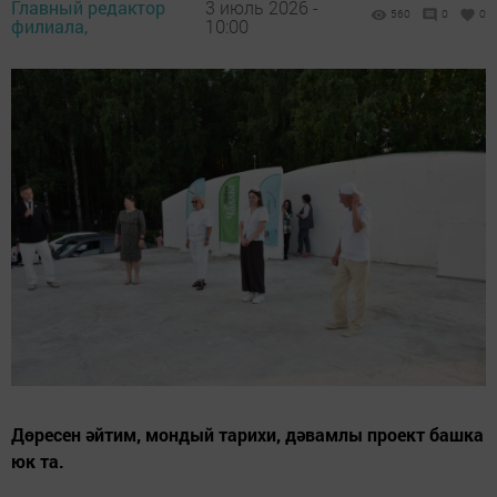
Главный редактор
3 июль 2026 -
560
0
0
филиала,
10:00
Дөресен әйтим, мондый тарихи, дәвамлы проект башка
юк та.