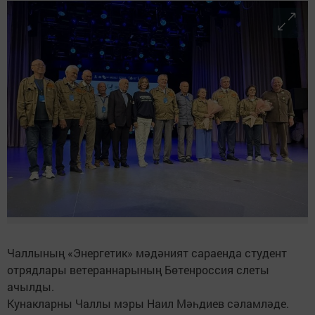
Чаллының «Энергетик» мәдәният сараенда студент
отрядлары ветераннарының Бөтенроссия слеты
ачылды.
Кунакларны Чаллы мэры Наил Мәһдиев сәламләде.