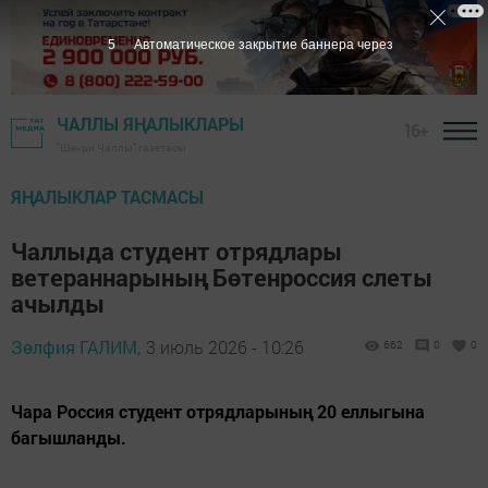
4
Автоматическое закрытие баннера через
ЧАЛЛЫ ЯҢАЛЫКЛАРЫ
16+
"Шәһри Чаллы" газетасы
ЯҢАЛЫКЛАР ТАСМАСЫ
Чаллыда студент отрядлары
ветераннарының Бөтенроссия слеты
ачылды
Зөлфия ГАЛИМ,
3 июль 2026 - 10:26
662
0
0
Чара Россия студент отрядларының 20 еллыгына
багышланды.