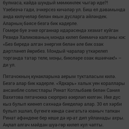
булмаса, кайда шундый мөмкинлек чыгар иде?!
Үзебезчә гади, эчкерсез кичәләр ул. Биш ел дәвамында
анда килүчеләр белән якын дусларга әйләндек.
Аларның бәясе безгә бик кадерле.
Гомере буе эчке органнар идарәсендә хезмәт куйган
Резидә Халикованың монда килеп биемичә калганы юк:
«Без биредә алган энергия белән әле бик озак
дәртләнеп йөрибез. Мондый чаралар үткәрелеп
торганда татар теле, моңы, биюләре озак яшәячәк!» –
ди ул.
Пятачокның кунакларына аерым тукталасым килә.
Безгә алар бик кадерле. «Ядкарь» халык уен кораллары
ансамбле солистлары Ринат Котлыбаев белән Сания
Вахитова пятачокка сюрприз әзерләп килгән. Ике дус
кыз булып киенеп сәхнәдә биеделәр алар. 30 ел хәрби
булып эшләп, бүгенге көндә сәнгатьтә юаныч тапкан
Ринат әфәндене бер кеше дә ир-ат дип уйламады ахры.
Аңлап алгач мәйдан шуа-гөр килеп кул чапты.