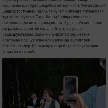
җырчыны шәһәрдәшләребез көткән икән. Флүрә ханым
Башкортостаннан Чаллыга күчеп килгәндә пятачоклар
тукталган булган. Тик «Шәһри Чаллы» уздырган
пятачокларда катнашасы килгән булган. Ул соңыннан
да рәхмәтләр әйтеп язды: «Нихәтле зур эш
башкаруыгызны, халыкның нихәтле хөрмәтенә,
яратуына ирешүегезне әле үзегез дә аңлап-тоеп
бетермисездер. Моның артында бит сезнең титаник
хезмәтегез тора!»