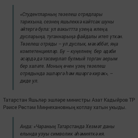
«Студентларның төзелеш отрядлары
тарихына, сезнең яшьлеккә кайтсак шуны
әйтергә була: ул вакыттта үзеңә, илеңә,
дусларыңа, туганнарыңа файдалы итеп үткән.
Төзелеш отряды – ул дуслык, мәхәббәт, яңа
компетенцияләр. Бу – күңелнең бер әдәби
әсәрдә дә тасвирлап булмый торган аерым
бер халәте. Моның өчен үзең төзелеш
отрядында эшләргә һәм яшәргә кирәк», –
диде ул.
Татарстан Яшьләр эшләре министры Азат Кадыйров ТР
Рәисе Рөстәм Миңнехановның котлау хатын укыды.
Анда: «Чараның Татарстанда Хезмәт даны
елында узуы символик әһәмияткә ия.