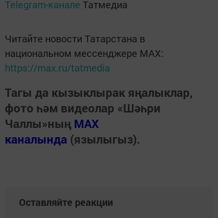
Telegram-канале
Татмедиа
Читайте новости Татарстана в
национальном мессенджере MАХ:
https://max.ru/tatmedia
Тагы да кызыклырак яңалыклар,
фото һәм видеолар «Шәһри
Чаллы»ның
MAX
каналында
(язылыгыз).
Оставляйте реакции