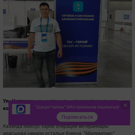
Ул «Челтәрле һәм системалы администрирование»
"Шәһри Чаллы" MAX каналына язылыгыз!
компетенциясендә осталыгын күрсәтте.
Подписаться
Казанда махсус хәрби операция ветераннары
арасында һөнәри осталык буенча "Абилимпикс"