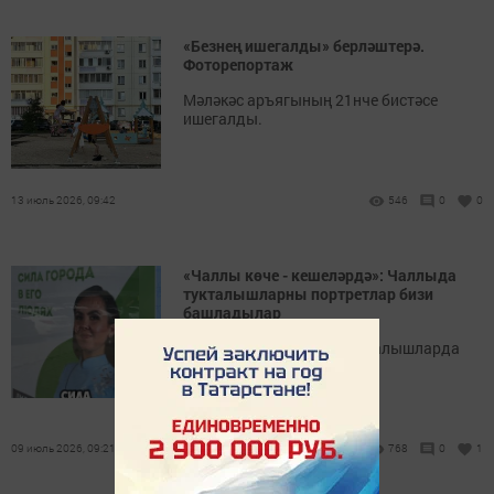
«Безнең ишегалды» берләштерә.
Фоторепортаж
Мәләкәс аръягының 21нче бистәсе
ишегалды.
13 июль 2026, 09:42
546
0
0
«Чаллы көче - кешеләрдә»: Чаллыда
тукталышларны портретлар бизи
башладылар
Беренче 16 плакатны тукталышларда
күреп була.
09 июль 2026, 09:21
768
0
1