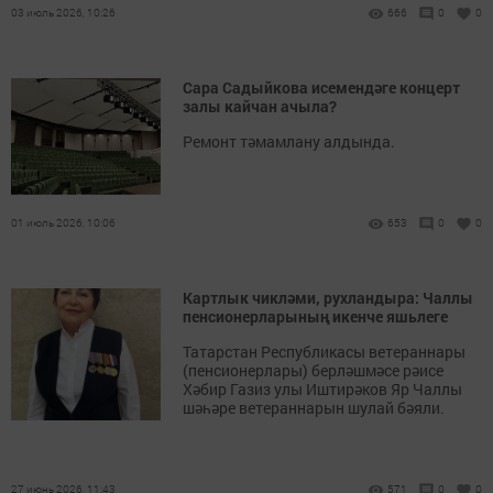
03 июль 2026, 10:26
666
0
0
Сара Садыйкова исемендәге концерт
залы кайчан ачыла?
Ремонт тәмамлану алдында.
01 июль 2026, 10:06
653
0
0
Картлык чикләми, рухландыра: Чаллы
пенсионерларының икенче яшьлеге
Татарстан Республикасы ветераннары
(пенсионерлары) берләшмәсе рәисе
Хәбир Газиз улы Иштирәков Яр Чаллы
шәһәре ветераннарын шулай бәяли.
27 июнь 2026, 11:43
571
0
0