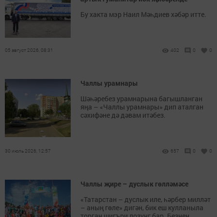
Бу хакта мэр Наил Мәһдиев хәбәр итте.
05 август 2026, 08:31
402
0
0
Чаллы урамнары
Шәһәребез урамнарына багышланган
яңа – «Чаллы урамнары» дип аталган
сәхифәне дә дәвам итәбез.
30 июль 2026, 12:57
657
0
0
Чаллы җире – дуслык гөлләмәсе
«Татарстан – дуслык иле, һәрбер милләт
– аның гөле» дигән, бик еш кулланыла
торган шигъри лозунг бар. Безнең