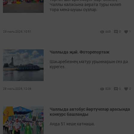
Чаллы каласына аерата туры килеп
тора менә шушы сүзләр.
29 июль 2026, 10:51
443
0
1
Чаллыда җәй. Фоторепортаж
Шәһәребезнең матур урыннарын сез дә
күрегез.
28 июль 2026, 12:06
528
0
0
Чаллыда автобус йөртүчеләр арасында
конкурс башланды
Анда 51 кеше катнаша.