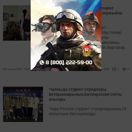
Дени Абрамашвили: «Кешеләрне
диненә, теленә, милләтенә аермыйча
яратырга кирәк»
ТРның атказанган транспорт
хезмәткәре, СССРның почетлы тимер
юлчысы, Чаллының мактаулы
гражданины Дени Абрамашвилины,
яратып, «татар грузины» дип йөртәләр.
06 июль 2026, 13:54
558
0
0
Чаллыда студент отрядлары
ветераннарының Бөтенроссия слеты
ачылды
Чара Россия студент отрядларының 20
еллыгына багышланды.