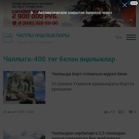
5
Автоматическое закрытие баннера через
ЧАЛЛЫ ЯҢАЛЫКЛАРЫ
16+
"Шәһри Чаллы" газетасы
Чаллыга-400 тег белән яңалыклар
Чаллыда йорт стенасын мурал бизи
Ул Шамил Усманов урамындагы йортта
урнашкан.
05 август 2026, 14:05
415
0
0
Чаллыдан хәрбиләргә 3,5 тоннадан
артык гуманитар йөк җибәрелде