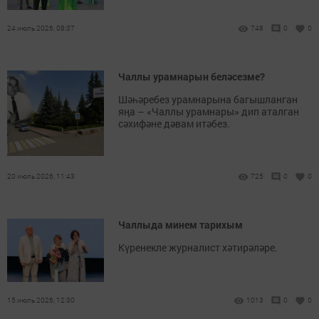
24 июль 2026, 08:37
748
0
0
Чаллы урамнарын беләсезме?
Шәһәребез урамнарына багышланган
яңа – «Чаллы урамнары» дип аталган
сәхифәне дәвам итәбез.
20 июль 2026, 11:43
725
0
0
Чаллыда минем тарихым
Күренекле журналист хәтирәләре.
15 июль 2026, 12:30
1013
0
0