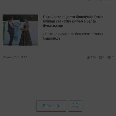
Пятачокта иң оста биючеләр Кама
буйлап сәяхәткә юллама белән
бүләкләнде
«Пятачок»ларның бишенче сезоны
башланды.
25 июнь 2026, 19:55
718
0
0
Далее ❯