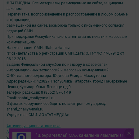
© ТАТМЕДИА. Все материалы, размещенные на сайте, защищены
законом.
Перепечатка, воспроизведение и распространение в любом объеме
информации,
размещенной на сайте, возможна только с письменного согласия
редакций СМИ.
При поддержке Республиканского агентства по печати и массовым
коммуникациям.
Наименование СМИ: Шəhри Чаллы
№ свидетельства о регистрации СМИ, дата: ЭЛ № ФС 77-67912 от
06.12.2016
выдано Федеральной службой по надзору в сфере связи,
информационных технологий и массовых коммуникаций
ФИО главного редактора: Юсупова Резида Махмутовна
Адрес редакции: 423827, Республика Татарстан, город Набережные
Челны, бульвар Юных Ленинцев, д.9
Телефон редакции: 8 (8552) 57-01-19
Email: shahri_chally@mail.ru
О фактах коррупции сообщить по электронному адресу:
shahri_chally@mail.ru
Учредитель СМИ: АО «ТАТМЕДИА»
Антикоррупционная политика
АО «ТАТМЕДИА» использует «cookie»
для персонализации сервисов и
"Шәһри Чаллы" MAX каналына язылыгыз!
удобства пользователей сайтом.