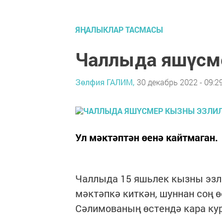
ЯҢАЛЫКЛАР ТАСМАСЫ
Чаллыда яшүсме
Зөлфия ГАЛИМ,
30 декабрь 2022 - 09:2
Ул мәктәптән өенә кайтмаган.
Чаллыда 15 яшьлек кызны эзл
мәктәпкә киткән, шуннан соң ө
Сәлимованың өстендә кара ку