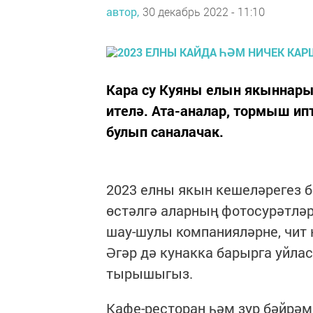
автор,
30 декабрь 2022 - 11:10
Кара су Куяны елын якыннары
ителә. Ата-аналар, тормыш ип
булып саналачак.
2023 елны якын кешеләрегез б
өстәлгә аларның фотосурәтләр
шау-шулы компанияләрне, чит
Әгәр дә кунакка барырга уйлас
тырышыгыз.
Кафе-ресторан һәм зур бәйрәм