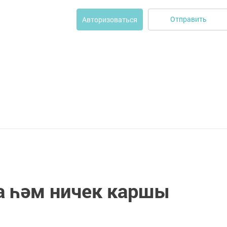
Отправить
Авторизоваться
а һәм ничек каршы