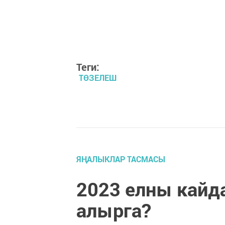
Теги:
ТӨЗЕЛЕШ
ЯҢАЛЫКЛАР ТАСМАСЫ
2023 елны кайд
алырга?