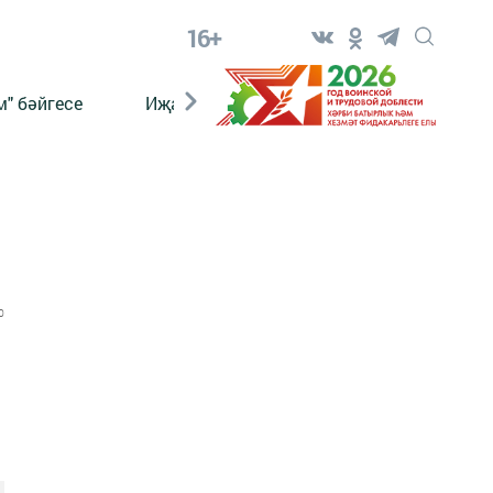
16+
" бәйгесе
Иҗат
Реклама
Онлайн язы
0