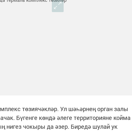
мплекс төзиячәкләр. Ул шәһәрнең орган залы
чак. Бүгенге көндә әлеге территорияне койма
ың нигез чокыры да әзер. Биредә шулай ук