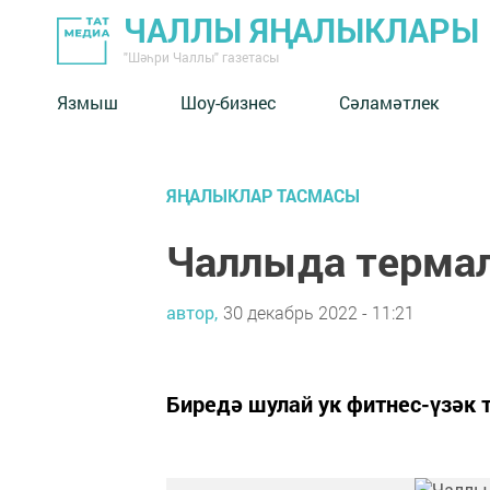
ЧАЛЛЫ ЯҢАЛЫКЛАРЫ
"Шәһри Чаллы" газетасы
Язмыш
Шоу-бизнес
Сәламәтлек
ЯҢАЛЫКЛАР ТАСМАСЫ
Чаллыда термал
автор,
30 декабрь 2022 - 11:21
Биредә шулай ук фитнес-үзәк 