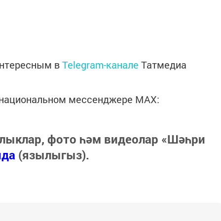
интересным в
Telegram-канале
Татмедиа
в национальном мессенджере MАХ:
лыклар, фото һәм видеолар «Шәһри
нда
(язылыгыз).