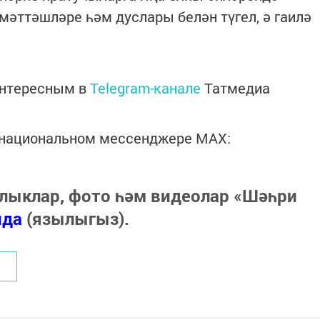
мәттәшләре һәм дуслары белән түгел, ә гаилә
интересным в
Telegram-канале
Татмедиа
в национальном мессенджере MАХ:
лыклар, фото һәм видеолар «Шәһри
нда
(язылыгыз).