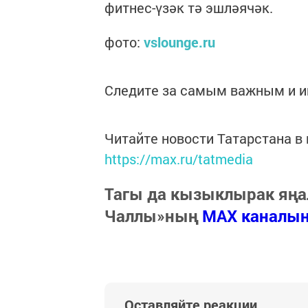
фитнес-үзәк тә эшләячәк.
фото:
vslounge.ru
Следите за самым важным и 
Читайте новости Татарстана 
https://max.ru/tatmedia
Тагы да кызыклырак яңа
Чаллы»ның
MAX каналы
Оставляйте реакции