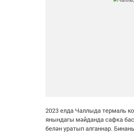
2023 елда Чаллыда термаль ко
янындагы мәйданда сафка баса
белән уратып алганнар. Бинан