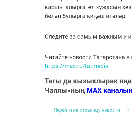
каршы алырга, ел хуҗасын хез
белән булырга киңәш итәләр.
Следите за самым важным и 
Читайте новости Татарстана 
https://max.ru/tatmedia
Тагы да кызыклырак яңа
Чаллы»ның
MAX каналы
Перейти на страницу новости