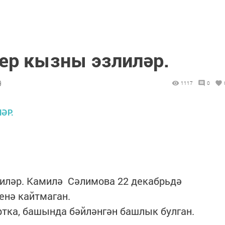
р кызны эзлиләр.
9
1117
0
иләр. Камилә Сәлимова 22 декабрьдә
енә кайтмаган.
ртка, башында бәйләнгән башлык булган.