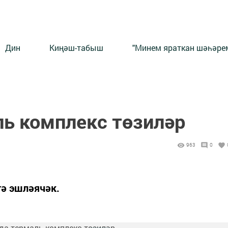
Дин
Киңәш-табыш
"Минем яраткан шәһәрем
ь комплекс төзиләр
963
0
тә эшләячәк.