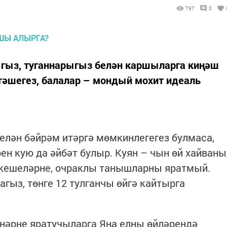
797
0
гыз, туганнарыгыз белән каршыларга киңәш
тәшегез, балалар – мондый мохит идеаль
елән бәйрәм итәргә мөмкинлегегез булмаса,
ен кую да әйбәт булыр. Куян – чын өй хайваны
 кешеләрне, очраклы танышларны яратмый.
агыз, төнге 12 тулганчы өйгә кайтырга
нәрне яратучыларга Яңа елны өйләрендә