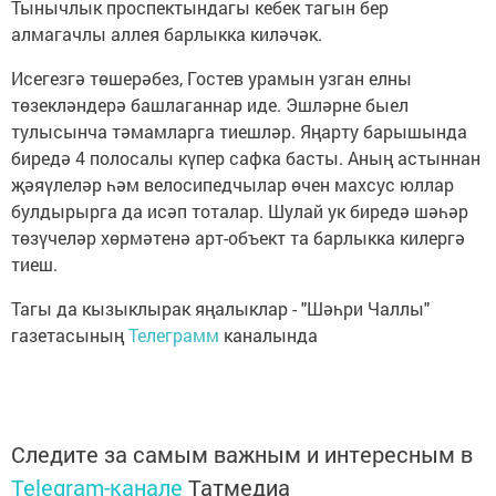
Тынычлык проспектындагы кебек тагын бер
алмагачлы аллея барлыкка киләчәк.
Исегезгә төшерәбез, Гостев урамын узган елны
төзекләндерә башлаганнар иде. Эшләрне быел
тулысынча тәмамларга тиешләр. Яңарту барышында
биредә 4 полосалы күпер сафка басты. Аның астыннан
җәяүлеләр һәм велосипедчылар өчен махсус юллар
булдырырга да исәп тоталар. Шулай ук биредә шәһәр
төзүчеләр хөрмәтенә арт-объект та барлыкка килергә
тиеш.
Тагы да кызыклырак яңалыклар - "Шәһри Чаллы"
газетасының
Телеграмм
каналында
Следите за самым важным и интересным в
Telegram-канале
Татмедиа