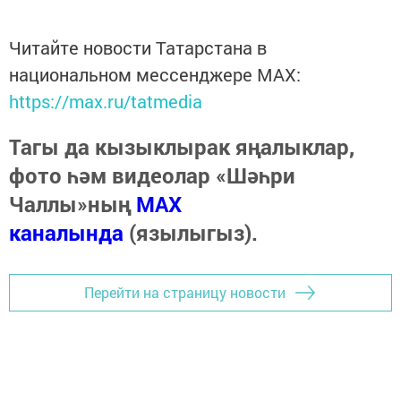
Читайте новости Татарстана в
национальном мессенджере MАХ:
https://max.ru/tatmedia
Тагы да кызыклырак яңалыклар,
фото һәм видеолар «Шәһри
Чаллы»ның
MAX
каналында
(язылыгыз).
Перейти на страницу новости