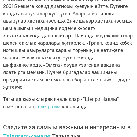
26615 кешегә ковид диагнозы куелуын әйтте. Бүгенге
көндә авыручылар күп түгел. Аларны йогышлы
авырулар хастаханәсендә, 2нче шәһәр хастаханәсендә
һәм ашыгыч медицина ярдәме күрсәтү
хастаханәсендә дәвалыйлар. Шәһәрдә медикаментлар,
шәхси саклык чаралары җитәрлек. «Грипп, ковид кебек
йогышлы авыруларга каршы торуның иң нәтиҗәле
чарасы – вакцина ясату. Бүгенге көндә
шифаханәләрдә, «Омега» сәүдә үзәгендә вакцина
ясатырга мөмкин. Күчмә бригадалар вакцинаны
предприятие һәм оешмаларга барып та ясый», – диде
җитәкче.
Тагы да кызыклырак яңалыклар - "Шәһри Чаллы"
газетасының
Телеграмм
каналында
Следите за самым важным и интересным в
Telegram-канале
Татмедиа