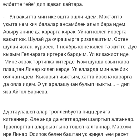
әлбәттә “әйе” дип җавап кайтара.
- Ул вакытта мин ике эштә эшли идем. Мәктәптә
укыта һәм кич балалар ансамблен алып бара идем.
Авыру әнине дә карарга кирәк. Уйнап-көлеп йөрергә
вакыт юк. Шулай да очрашырга ризалаштым. Өстән
шулай язган, күрәсең. 1 ноябрь көне килеп тә җитте. Дус
кызым Гөлнарага иртәрәк бардым. Ул визажист иде.
Мине әзрәк тәртипкә китерде. Һәм шунда озын кара
плащтан Линар килеп керде. Ул елларда мин әле бик
оялчан идем. Кызарып чыктым, хәтта йөзенә карарга
да ояла идем. Ә ул аралашучан булып чыкты... – дип
яза Айгөл Бариева.
Дүртәүләшеп алар троллейбуста пиццериягә
киткәннәр. Әле анда да егетләрдән шаяртып алганнар.
Траспорттан аларсыз гына төшеп калганнар. Мәрхүм
ире Линар Юсипов белән баштан ук җиңел һәм рәхәт