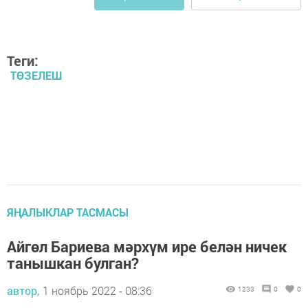
Теги:
ТӨЗЕЛЕШ
ЯҢАЛЫКЛАР ТАСМАСЫ
Айгөл Бариева мәрхүм ире белән ничек
танышкан булган?
автор,
1 ноябрь 2022 - 08:36
1233
0
0