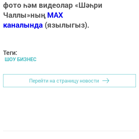
фото һәм видеолар «Шәһри
Чаллы»ның
MAX
каналында
(язылыгыз).
Теги:
ШОУ БИЗНЕС
Перейти на страницу новости