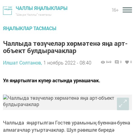
ЧАЛЛЫ ЯҢАЛЫКЛАРЫ
16+
"Шәһри Чаллы" газетасы
ЯҢАЛЫКЛАР ТАСМАСЫ
Чаллыда төзүчеләр хөрмәтенә яңа арт-
объект булдырачаклар
Илшат Солтанов,
1 ноябрь 2022 - 08:40
949
0
0
Ул яңартылган күпер астында урнашачак.
Чаллыда яңартылган Гостев урамының буеннан-буена
алмагачлар утыртачаклар. Шул рәвешле биредә