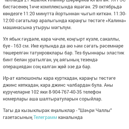
бистәсенең 1нче комплексында яшәгән. 29 октябрьдә
көндезге 11:20 минутта йортыннан чыгып киткән. 11:30-
12:00 сәгатьләр аралыгында караңгы төстәге «Калина»
машинасына утыруы мәгълүм.
Ул ябык гәүдәле, кара чәчле, коңгырт күзле, сакаллы,
буе - 163 см. Ике кулында да аю һәм сәгать рәсемнәре
төшерелгән татуировклары бар. Тез буыннары эластик
бинт белән уратылган, уң аягының тезендә
операциядән соң калган җөй эзе дә бар.
Ир-ат капюшонлы кара курткадан, караңгы төстәге
джинс кепкадан, кара джинс чалбардан була. Аны
күрүчеләрне 102 яки 8-904-767-40-35 телефон
номерлары аша шалтыратуларын сорыйлар.
Тагы да кызыклырак яңалыклар - "Шәһри Чаллы"
газетасының
Телеграмм
каналында