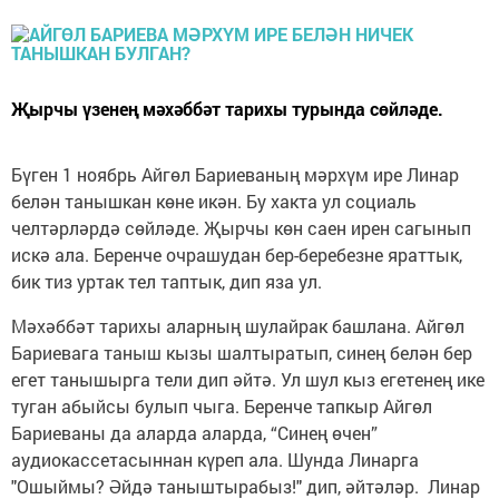
Җырчы үзенең мәхәббәт тарихы турында сөйләде.
Бүген 1 ноябрь Айгөл Бариеваның мәрхүм ире Линар
белән танышкан көне икән. Бу хакта ул социаль
челтәрләрдә сөйләде. Җырчы көн саен ирен сагынып
искә ала. Беренче очрашудан бер-беребезне яраттык,
бик тиз уртак тел таптык, дип яза ул.
Мәхәббәт тарихы аларның шулайрак башлана. Айгөл
Бариевага таныш кызы шалтыратып, синең белән бер
егет танышырга тели дип әйтә. Ул шул кыз егетенең ике
туган абыйсы булып чыга. Беренче тапкыр Айгөл
Бариеваны да аларда аларда, “Синең өчен”
аудиокассетасыннан күреп ала. Шунда Линарга
"Ошыймы? Әйдә таныштырабыз!" дип, әйтәләр. Линар