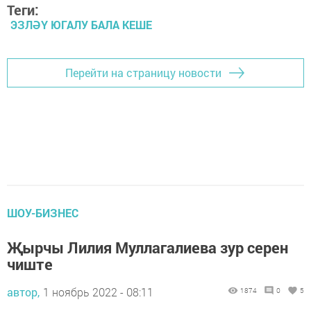
Теги:
ЭЗЛӘҮ ЮГАЛУ БАЛА КЕШЕ
Перейти на страницу новости
ШОУ-БИЗНЕС
Җырчы Лилия Муллагалиева зур серен
чиште
автор,
1 ноябрь 2022 - 08:11
1874
0
5