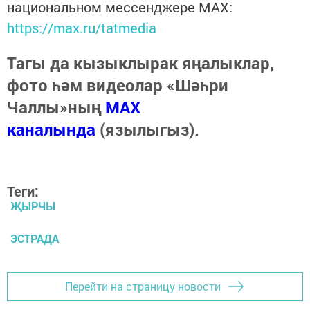
национальном мессенджере MАХ:
https://max.ru/tatmedia
Тагы да кызыклырак яңалыклар,
фото һәм видеолар «Шәһри
Чаллы»ның
MAX
каналында
(язылыгыз).
Теги:
ҖЫРЧЫ
ЭСТРАДА
Перейти на страницу новости