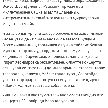
Тимергалиева, Вәфирә Гыйззатуллина,Зөһрә Сәхәбиева,
Зөһрә Шәрифуллина , «Заман» төркеме һәм
милләтебезнең башка асыл ташларының
инструменталь ансамбльгә кушылып җырлауларын
мәңге онытмыйм.
Һәм аларның үрнәгендә, зур әзерлек һәм җаваплылык
белән, үзем дә «Илһам» ансамбле төзергә булдым.
Әлеге хыялымның тормышка ашуына сәбәпче булган,
музыкантлар эзләүдә ярдәм иткән, гомумән күп кенә
киңәшләрен бирүче хезмәттәшем, талантлы җырчы
Рифат Хөснияровка рәхмәтлемен. Әлбәттә концертта
сез шулай ук Рифатның да җырларын ишетерсез. Төрле
телләрдә җырлаучы, Үзбәкстанда туган, Азнакайда
үскән татар җырын яратучы егет ул», – диде җырчы
«Шәһри Чаллы» газетасы хәбәрчесенә.
«Илһам» вокал инструменталь ансамблен тәкъдир итү
концерты 25 ноябрьдә Казанда узачак.