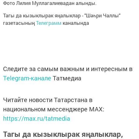
Фото Лилия Муллагалиевадан алынды.
Тагы да кызыклырак яңалыклар - "Шәһри Чаллы"
газетасының
Телеграмм
каналында
Следите за самым важным и интересным в
Telegram-канале
Татмедиа
Читайте новости Татарстана в
национальном мессенджере MАХ:
https://max.ru/tatmedia
Тагы да кызыклырак яңалыклар,