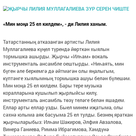
«Мин моңа 25 ел килдем», - ди Лилия ханым.
Татарстанның атказанган артисты Лилия
Муллагалиева күңел түрендә йөрткән хыялын
тормышка ашырды. Җырчы «Илһам» вокаль
инструменталь ансамбле оештырды. «Ниһаять, мин
бүген әле беркемгә дә әйтмәгән олы яңалыгым,
күптәнге хыялымның тормышка ашуы белән бүлешәм.
Мин моңа 25 ел килдем. Бары тере музыка
коралларына кушылып җырлыйсы килү,
инструменталь ансамбль төзү теләге белән яшәдем.
Еллар арты еллар узды. Быел минем иҗатыма, олы
сәхнә юлыма аяк басуыма 25 ел тулды. Безнең яраткан
җырчыларыбыз: Илһам Шакиров, Әлфия Авзалова,
Винера Ганиева, Римма Ибрагимова, Хәмдүнә