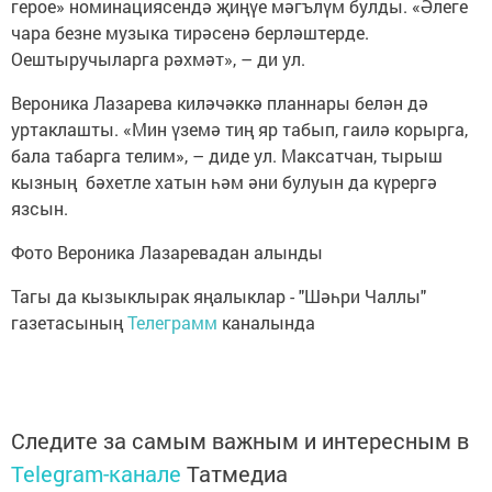
герое» номинациясендә җиңүе мәгълүм булды. «Әлеге
чара безне музыка тирәсенә берләштерде.
Оештыручыларга рәхмәт», – ди ул.
Вероника Лазарева киләчәккә планнары белән дә
уртаклашты. «Мин үземә тиң яр табып, гаилә корырга,
бала табарга телим», – диде ул. Максатчан, тырыш
кызның бәхетле хатын һәм әни булуын да күрергә
язсын.
Фото Вероника Лазаревадан алынды
Тагы да кызыклырак яңалыклар - "Шәһри Чаллы"
газетасының
Телеграмм
каналында
Следите за самым важным и интересным в
Telegram-канале
Татмедиа