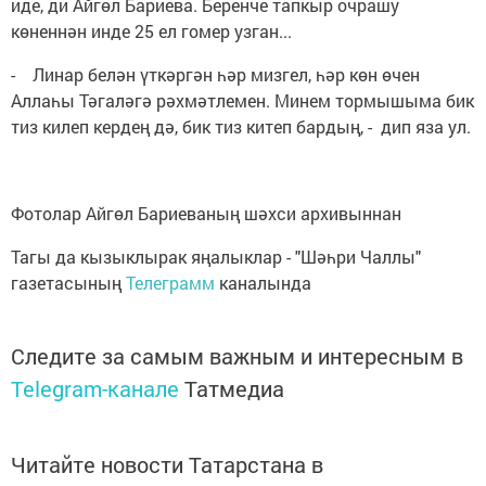
иде, ди Айгөл Бариева. Беренче тапкыр очрашу
көненнән инде 25 ел гомер узган...
- Линар белән үткәргән һәр мизгел, һәр көн өчен
Аллаһы Тәгаләгә рәхмәтлемен. Минем тормышыма бик
тиз килеп кердең дә, бик тиз китеп бардың, - дип яза ул.
Фотолар Айгөл Бариеваның шәхси архивыннан
Тагы да кызыклырак яңалыклар - "Шәһри Чаллы"
газетасының
Телеграмм
каналында
Следите за самым важным и интересным в
Telegram-канале
Татмедиа
Читайте новости Татарстана в