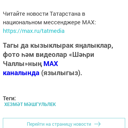
Читайте новости Татарстана в
национальном мессенджере MАХ:
https://max.ru/tatmedia
Тагы да кызыклырак яңалыклар,
фото һәм видеолар «Шәһри
Чаллы»ның
MAX
каналында
(язылыгыз).
Теги:
ХЕЗМӘТ МӘШГУЛЬЛЕК
Перейти на страницу новости