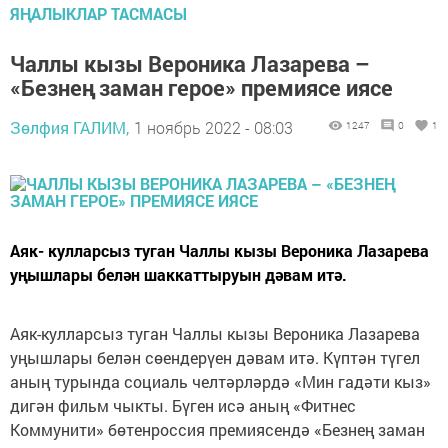
ЯҢАЛЫКЛАР ТАСМАСЫ
Чаллы кызы Вероника Лазарева –
«Безнең заман герое» премиясе иясе
Зөлфия ГАЛИМ,
1 ноябрь 2022 - 08:03
1247
0
1
Аяк- кулларсыз туган Чаллы кызы Вероника Лазарева
уңышлары белән шаккаттыруын дәвам итә.
Аяк-кулларсыз туган Чаллы кызы Вероника Лазарева
уңышлары белән сөендерүен дәвам итә. Күптән түгел
аның турында социаль челтәрләрдә «Мин гадәти кыз»
дигән фильм чыкты. Бүген исә аның «Фитнес
Коммунити» бөтенроссия премиясендә «Безнең заман