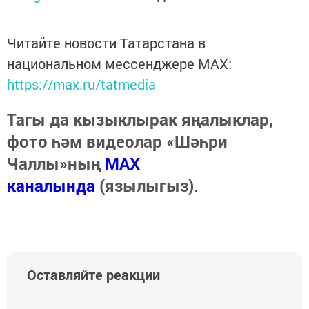
Читайте новости Татарстана в
национальном мессенджере MАХ:
https://max.ru/tatmedia
Тагы да кызыклырак яңалыклар,
фото һәм видеолар «Шәһри
Чаллы»ның
MAX
каналында
(язылыгыз).
Оставляйте реакции