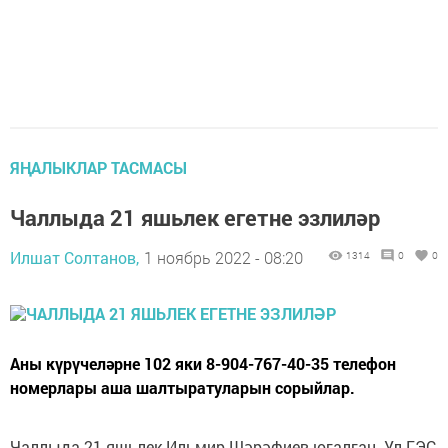
ЯҢАЛЫКЛАР ТАСМАСЫ
Чаллыда 21 яшьлек егетне эзлиләр
Илшат Солтанов,
1 ноябрь 2022 - 08:20
1314
0
0
Аны күрүчеләрне 102 яки 8-904-767-40-35 телефон
номерлары аша шалтыратуларын сорыйлар.
Чаллыда 21 яшьлек Ильмир Шәрәфиев югалган. Ул ГЭС