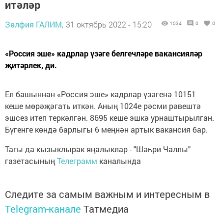
итәләр
Зөлфия ГАЛИМ,
31 октябрь 2022 - 15:20
1034
0
0
«Россия эше» кадрлар үзәге белгечләре вакансияләр
җитәрлек, ди.
Ел башыннан «Россия эше» кадрлар үзәгенә 10151
кеше мөрәҗәгать иткән. Аның 1024е рәсми рәвештә
эшсез итеп теркәлгән. 8695 кеше эшкә урнаштырылган.
Бүгенге көндә барлыгы 6 меңнән артык вакансия бар.
Тагы да кызыклырак яңалыклар - "Шәһри Чаллы"
газетасының
Телеграмм
каналында
Следите за самым важным и интересным в
Telegram-канале
Татмедиа