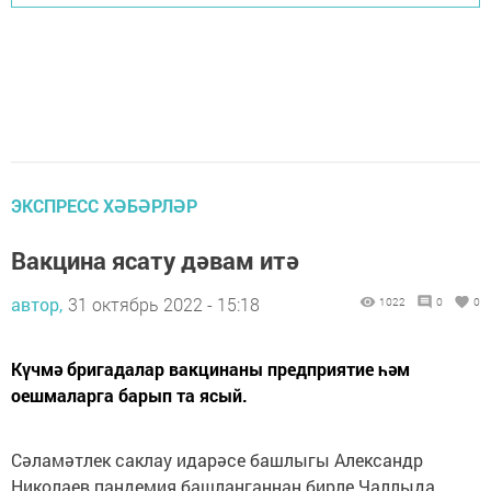
ЭКСПРЕСС ХӘБӘРЛӘР
Вакцина ясату дәвам итә
автор,
31 октябрь 2022 - 15:18
1022
0
0
Күчмә бригадалар вакцинаны предприятие һәм
оешмаларга барып та ясый.
Сәламәтлек саклау идарәсе башлыгы Александр
Николаев пандемия башланганнан бирле Чаллыда