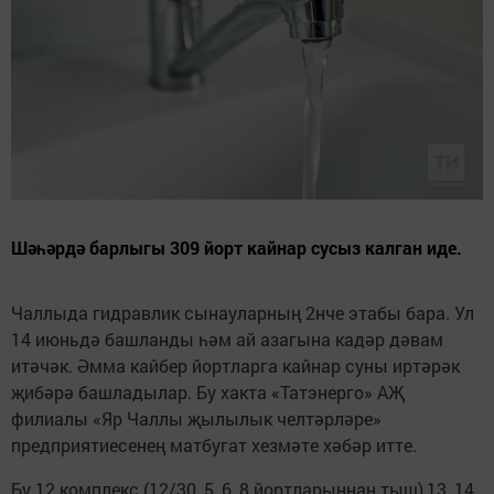
Шәһәрдә барлыгы 309 йорт кайнар сусыз калган иде.
Чаллыда гидравлик сынауларның 2нче этабы бара. Ул
14 июньдә башланды һәм ай азагына кадәр дәвам
итәчәк. Әмма кайбер йортларга кайнар суны иртәрәк
җибәрә башладылар. Бу хакта «Татэнерго» АҖ
филиалы «Яр Чаллы җылылык челтәрләре»
предприятиесенең матбугат хезмәте хәбәр итте.
Бу 12 комплекс (12/30, 5, 6, 8 йортларыннан тыш),13, 14