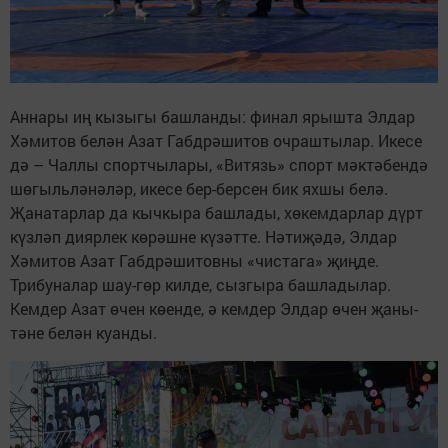
Аннары иң кызыгы башланды: финал ярышта Элдар
Хәмитов белән Азат Габдрәшитов очраштылар. Икесе
дә – Чаллы спортчылары, «Витязь» спорт мәктәбендә
шөгыльләнәләр, икесе бер-берсен бик яхшы белә.
Җанатарлар да кычкыра башлады, хөкемдарлар дүрт
күзләп диярлек көрәшне күзәтте. Нәтиҗәдә, Элдар
Хәмитов Азат Габдрәшитовны «чистага» җиңде.
Трибуналар шау-гөр килде, сызгыра башладылар.
Кемдер Азат өчен көенде, ә кемдер Элдар өчен җаны-
тәне белән куанды.