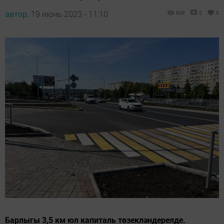
автор,
19 июнь 2023 - 11:10
809
0
0
Барлыгы 3,5 км юл капиталь төзекләндерелде.