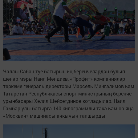
Чаллы Сабан туе батырын иң беренчеләрдән булып
шәһәр мэры Наил Мәһдиев, «Профит» компанияләр
төркеме генераль директоры Марсель Мингалимов һәм
Татарстан Республикасы спорт министрының беренче
урынбасары Хәлил Шәйхетдинов котладылар. Наил
Гамбәр улы батырга 140 килограммлы тәкә һәм өр-яңа
«Москвич» машинасы ачкычын тапшырды.