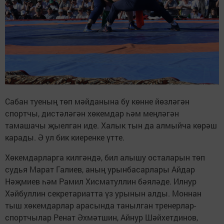
Сабан туеның төп мәйданына бу көнне йөзләгән
спортчы, дистәләгән хөкемдар һәм меңләгән
тамашачы җыелган иде. Халык тын да алмыйча көрәш
карады. Ә ул бик киеренке үтте.
Хөкемдарларга килгәндә, бил алышу осталарын төп
судья Марат Галиев, аның урынбасарлары Айдар
Нәҗмиев һәм Рамил Хисматуллин бәяләде. Илнур
Хәйбуллин секретариатта үз урынын алды. Моннан
тыш хөкемдарлар арасында танылган тренерлар-
спортчылар Ренат Әхмәтшин, Айнур Шәйхетдинов,