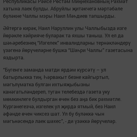
Республикасы Рәисе Рөстәм Миңнехановның Рәхмәт
хатына лаек булды. Абруйлы җитәкчегә мәртәбәле
бүләкне Чаллы мэры Наил Мәһдиев тапшырды.
Әйтергә кирәк, Наил Наруллин улы Чаллыбызда изге
йөрәкле хәйрияче буларак та яхшы таныш. Ул ел да
шәһәребезнең “Изгелек” инвалидларны тернәкләндерү
үзәгенә йөрүчеләрне бушка “Шәһри Чаллы” газетасына
яздырта.
“Бүгенге заманда матди ярдәм күрсәтү – ул
батырлыкка тиң. Һәрвакыт безне кайгыртып,
мәгълүматка булган ихтыяҗыбызны
канәгатьләндереп, туган телебездә газета уку
мөмкинлеге булдырган өчен без аңа бик рәхмәтле.
Күргәнегезчә, изгелек ул җирдә ятмый, без Наил
әфәнде өчен чиксез шат. Ул бу бүләккә чын
мәгънәсендә лаек шәхес”, - ди үзәккә йөрүчеләр.