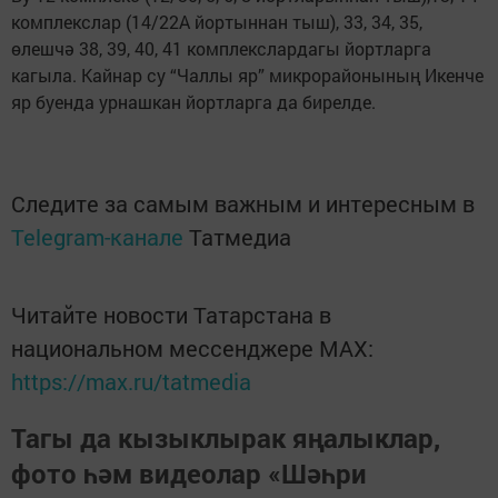
комплекслар (14/22А йортыннан тыш), 33, 34, 35,
өлешчә 38, 39, 40, 41 комплекслардагы йортларга
кагыла. Кайнар су “Чаллы яр” микрорайонының Икенче
яр буенда урнашкан йортларга да бирелде.
Следите за самым важным и интересным в
Telegram-канале
Татмедиа
Читайте новости Татарстана в
национальном мессенджере MАХ:
https://max.ru/tatmedia
Тагы да кызыклырак яңалыклар,
фото һәм видеолар «Шәһри