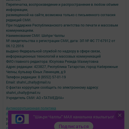
Перепечатка, воспроизведение и распространение в любом объеме
информации,
размещенной на сайте, возможна только с письменного согласия
редакций СМИ.
При поддержке Республиканского агентства по печати и массовым
коммуникациям.
Наименование СМИ: Шəhри Чаллы
№ свидетельства о регистрации СМИ, дата: ЭЛ № ФС 77-67912 от
06.12.2016
выдано Федеральной службой по надзору в сфере связи,
информационных технологий и массовых коммуникаций
ФИО главного редактора: Юсупова Резида Махмутовна
Адрес редакции: 423827, Республика Татарстан, город Набережные
Челны, бульвар Юных Ленинцев, д.9
Телефон редакции: 8 (8552) 57-01-19
Email: shahri_chally@mail.ru
О фактах коррупции сообщить по электронному адресу:
shahri_chally@mail.ru
Учредитель СМИ: АО «ТАТМЕДИА»
Антикоррупционная политика
АО «ТАТМЕДИА» использует «cookie»
для персонализации сервисов и
"Шәһри Чаллы" MAX каналына язылыгыз!
удобства пользователей сайтом.
Использование «cookie» можно отменить в настройках браузера.
Подписаться
Политика конфиденциальности