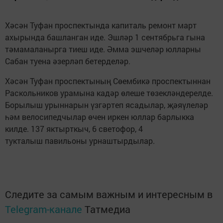
Хәсән Туфан проспектында капиталь ремонт март
ахырында башланган иде. Эшләр 1 сентябрьга гына
тәмамаланырга тиеш иде. Әмма эшчеләр юлларны
Сабан туена әзерләп бетерделәр.
Хәсән Туфан проспектының Сөембикә проспектыннан
Раскольников урамына кадәр өлеше төзекләндерелде.
Борылыш урыннарын үзгәртеп ясадылар, җәяүлеләр
һәм велосипедчылар өчен иркен юллар барлыкка
килде. 137 яктырткыч, 6 светофор, 4
тукталыш павильоны урнаштырдылар.
Следите за самым важным и интересным в
Telegram-канале
Татмедиа