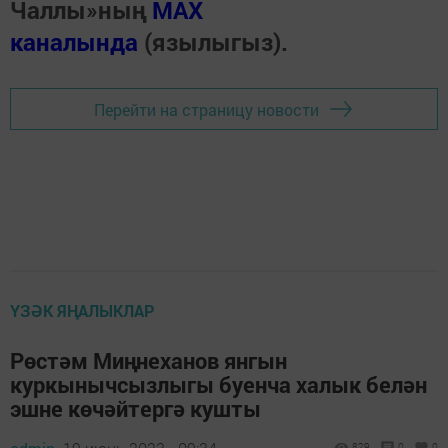
Чаллы»ның
MAX
каналында
(язылыгыз).
Перейти на страницу новости
ҮЗӘК ЯҢАЛЫКЛАР
Рөстәм Миңнеханов янгын
куркынычсызлыгы буенча халык белән
эшне көчәйтергә кушты
829
0
0