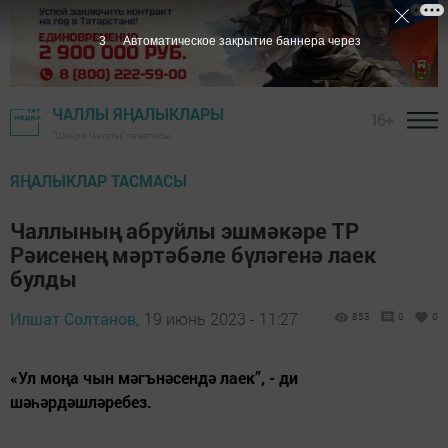
1
Автоматическое закрытие баннера через
ЧАЛЛЫ ЯҢАЛЫКЛАРЫ
16+
"Шәһри Чаллы" газетасы
ЯҢАЛЫКЛАР ТАСМАСЫ
Чаллының абруйлы эшмәкәре ТР
Рәисенең мәртәбәле бүләгенә лаек
булды
Илшат Солтанов,
19 июнь 2023 - 11:27
853
0
0
«Ул моңа чын мәгънәсендә лаек”, - ди
шәһәрдәшләребез.