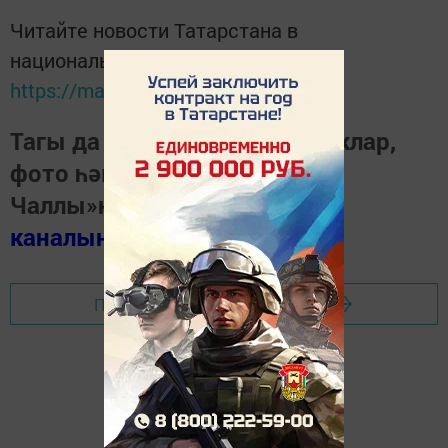
Читайте новости Татарстана в
национальном мессенджере MАХ:
https://max.ru/tatmedia
Тагы да кызыклырак яңалыклар,
фото һәм видеолар «Шәһри
Чаллы»ның
MAX
каналында
(язылыгыз).
Перейти на страницу новости