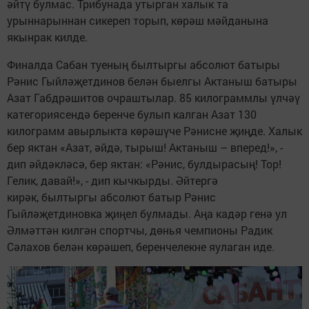
әйтү булмас. Трибунада утырган халык та
урыннарыннан сикереп торып, көрәш мәйданына
якынрак килде.
Финалда Сабан туеның былтыргы абсолют батыры
Рәнис Гыйләҗетдинов белән быелгы Актаныш батыры
Азат Габдрәшитов очраштылар. 85 килограммлы үлчәү
категориясендә беренче булып калган Азат 130
килограмм авырлыкта көрәшүче Рәнисне җиңде. Халык
бер яктан «Азат, әйдә, тырыш! Актаныш – вперед!», -
дип әйдәкләсә, бер яктан: «Рәнис, булдырасың! Тор!
Гелик, давай!», - дип кычкырды. Әйтергә
кирәк, былтыргы абсолют батыр Рәнис
Гыйләҗетдиновка җиңел булмады. Аңа кадәр генә ул
Әлмәттән килгән спортчы, дөнья чемпионы Радик
Сәлахов белән көрәшеп, беренчелекне яулаган иде.