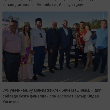
көрәш дигәннән... Бу, әлбәттә, бик зур җиңү.
Сүз уңаеннан, бу минем җиңгән 5нче машинам, – дип
сөйләде безгә финалдан соң абсолют батыр Элдар
Хәмитов.