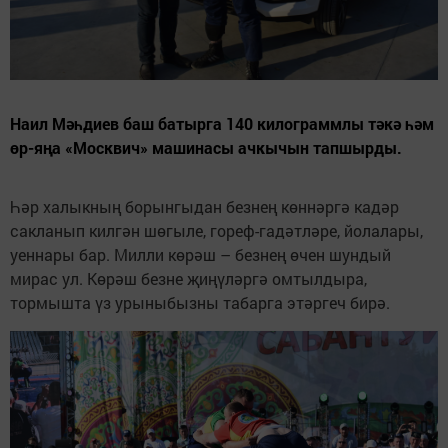
Наил Мәһдиев баш батырга 140 килограммлы тәкә һәм
өр-яңа «Москвич» машинасы ачкычын тапшырды.
Һәр халыкның борынгыдан безнең көннәргә кадәр
сакланып килгән шөгыле, гореф-гадәтләре, йолалары,
уеннары бар. Милли көрәш – безнең өчен шундый
мирас ул. Көрәш безне җиңүләргә омтылдыра,
тормышта үз урыныбызны табарга этәргеч бирә.