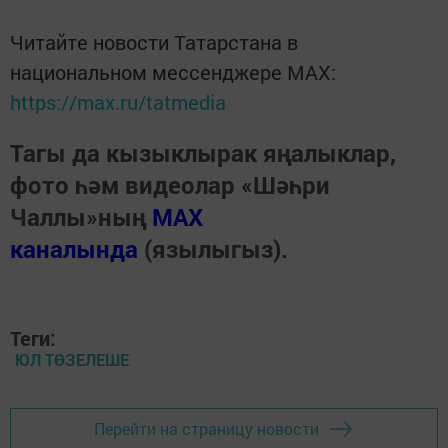
Читайте новости Татарстана в
национальном мессенджере MАХ:
https://max.ru/tatmedia
Тагы да кызыклырак яңалыклар,
фото һәм видеолар «Шәһри
Чаллы»ның
MAX
каналында
(язылыгыз).
Теги:
ЮЛ ТӨЗЕЛЕШЕ
Перейти на страницу новости