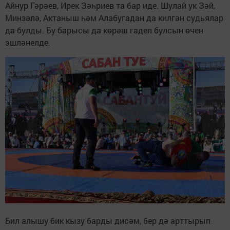
Айнур Гәрәев, Ирек Зәһриев та бар иде. Шулай ук Зәй,
Минзәлә, Актаныш һәм Алабугадан да килгән судьялар
да булды. Бу барысы да көрәш гадел булсын өчен
эшләнелде.
Бил алышу бик кызу барды дисәм, бер дә арттырып