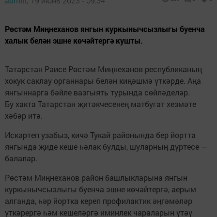
admin,
19 июнь 2023 - 09:34
Рөстәм Миңнеханов янгын куркынычсызлыгы буенча
халык белән эшне көчәйтергә кушты.
Татарстан Рәисе Рөстәм Миңнеханов республиканың
хокук саклау органнары белән киңәшмә үткәрде. Аңа
янгыннарга бәйле вазгыять турында сөйләделәр.
Бу хакта Татарстан җитәкчесенең матбугат хезмәте
хәбәр итә.
Искәртеп узабыз, кичә Тукай районында бер йортта
янгында җиде кеше һәлак булды, шуларның дүртесе —
балалар.
Рөстәм Миңнеханов район башлыкларына янгын
куркынычсызлыгы буенча эшне көчәйтергә, аерым
алганда, һәр йортка кереп профилактик әңгәмәләр
үткәрергә һәм кешеләргә иминлек чараларын үтәү