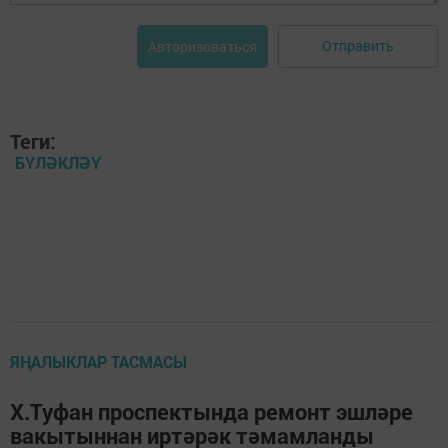
Отправить
Авторизоваться
Теги:
БҮЛӘКЛӘҮ
ЯҢАЛЫКЛАР ТАСМАСЫ
Х.Туфан проспектында ремонт эшләре
вакытыннан иртәрәк тәмамланды