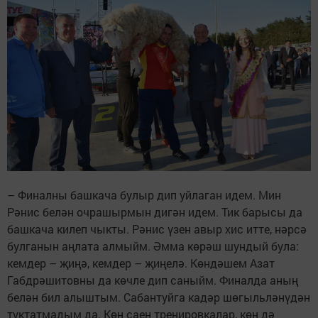
– Финалны башкача булыр дип уйлаган идем. Мин
Рәнис белән очрашырмын дигән идем. Тик барысы да
башкача килеп чыкты. Рәнис үзен авыр хис итте, нәрсә
булганын аңлата алмыйм. Әмма көрәш шундый була:
кемдер – җиңә, кемдер – җиңелә. Көндәшем Азат
Габдрәшитовны да көчле дип саныйм. Финалда аның
белән бил алыштым. Сабантуйга кадәр шөгыльләнүдән
туктатмадым да. Көн саен тренировкалар, көн дә