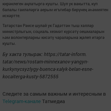
кирәклеген аңлатырга кушты. Шул ук вакытта, күп
балалы гаиләләргә аерым игътибар бирүнең әһәмиятен
искәртте.
Татарстан Рәисе шулай ук Гадәттән тыш хәлләр
министрлыгын, социаль хезмәт күрсәтү оешмаларын
һәм волонтерларны кисәтү чараларына җәлеп итәргә
кушты.
Бу хакта тулырак: https://tatar-inform.
tatar/news/rostam-minnexanov-yangyn-
kurkynycsyzlygy-buenca-xalyk-belan-esne-
kocaiterga-kusty-5872555
Следите за самым важным и интересным в
Telegram-канале
Татмедиа