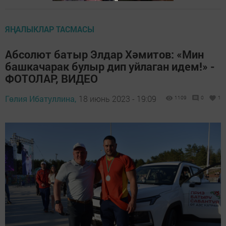
ЯҢАЛЫКЛАР ТАСМАСЫ
Абсолют батыр Элдар Хәмитов: «Мин
башкачарак булыр дип уйлаган идем!» -
ФОТОЛАР, ВИДЕО
Гөлия Ибатуллина,
18 июнь 2023 - 19:09
1109
0
1