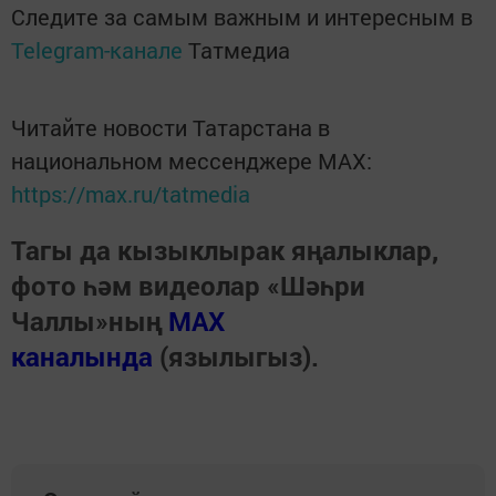
Следите за самым важным и интересным в
Telegram-канале
Татмедиа
Читайте новости Татарстана в
национальном мессенджере MАХ:
https://max.ru/tatmedia
Тагы да кызыклырак яңалыклар,
фото һәм видеолар «Шәһри
Чаллы»ның
MAX
каналында
(язылыгыз).