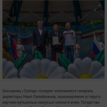
Шәһәрнең «Тулпар» холдинг компаниясе генераль
директоры Наил Сөләйманов, эшмәкәрлекне үстерүгә
керткән күпьеллык намусыл хезмәте өчен, Татарстан