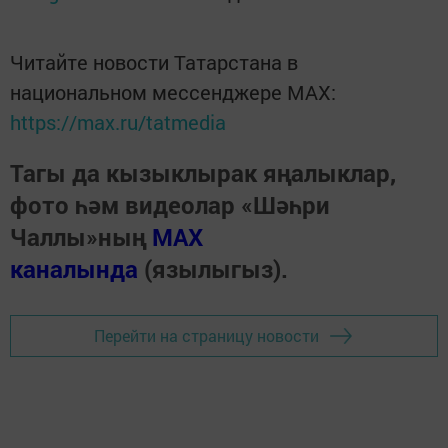
Читайте новости Татарстана в
национальном мессенджере MАХ:
https://max.ru/tatmedia
Тагы да кызыклырак яңалыклар,
фото һәм видеолар «Шәһри
Чаллы»ның
MAX
каналында
(язылыгыз).
Перейти на страницу новости