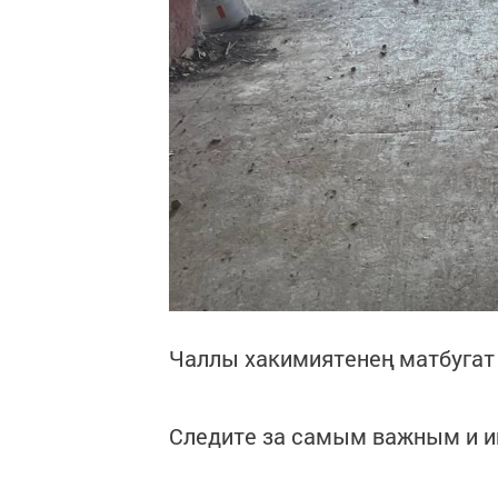
Чаллы хакимиятенең матбугат
Следите за самым важным и 