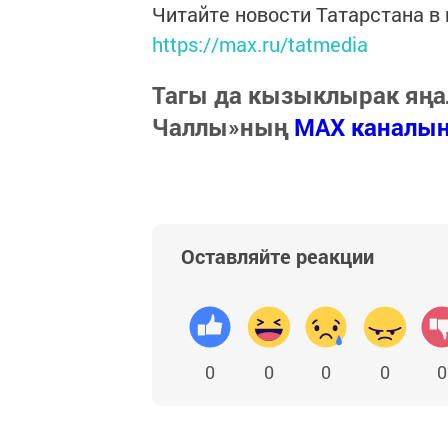
Читайте новости Татарстана 
https://max.ru/tatmedia
Тагы да кызыклырак яңа
Чаллы»ның
MAX каналы
Оставляйте реакции
0
0
0
0
0