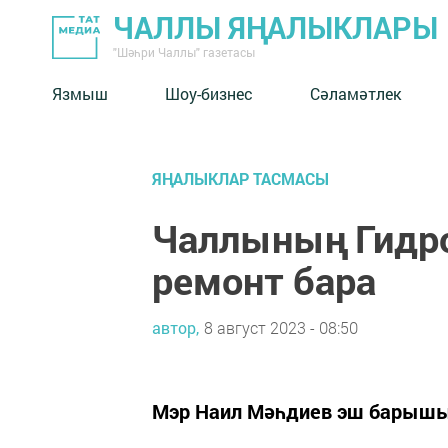
ЧАЛЛЫ ЯҢАЛЫКЛАРЫ
"Шәһри Чаллы" газетасы
Язмыш
Шоу-бизнес
Сәламәтлек
ЯҢАЛЫКЛАР ТАСМАСЫ
Чаллының Гидр
ремонт бара
автор,
8 август 2023 - 08:50
Мэр Наил Мәһдиев эш барыш