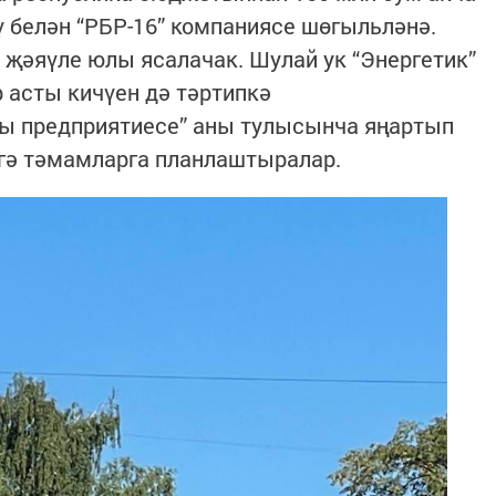
ү белән “РБР-16” компаниясе шөгыльләнә.
җәяүле юлы ясалачак. Шулай ук “Энергетик”
 асты кичүен дә тәртипкә
ры предприятиесе” аны тулысынча яңартып
ьгә тәмамларга планлаштыралар.