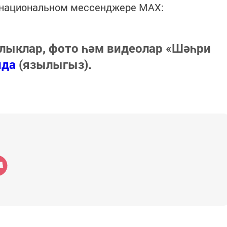
в национальном мессенджере MАХ:
лыклар, фото һәм видеолар «Шәһри
нда
(язылыгыз).