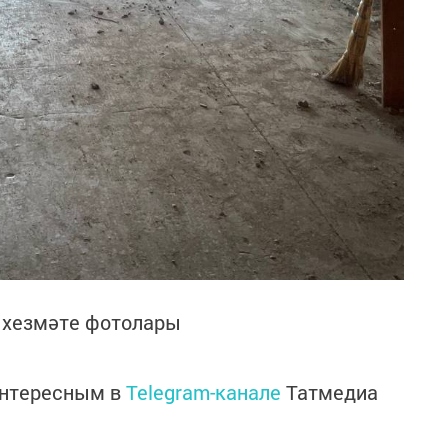
 хезмәте фотолары
интересным в
Telegram-канале
Татмедиа