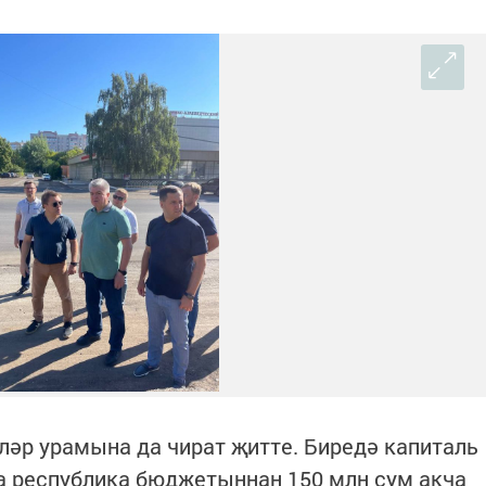
ләр урамына да чират җитте. Биредә капиталь
а республика бюджетыннан 150 млн сум акча