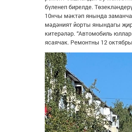
бүленеп бирелде. Төзекләндер
10нчы мәктәп янында заманча 
мәдәният йорты янындагы җир
китерәләр. “Автомобиль юлла
ясаячак. Ремонтны 12 октябр