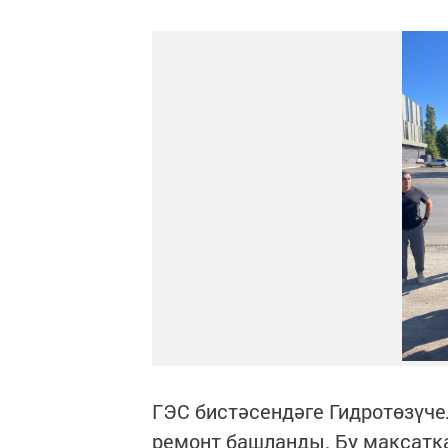
ГЭС бистәсендәге Гидротөзүче
ремонт башланды. Бу максатк