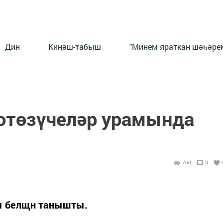
Дин
Киңәш-табыш
"Минем яраткан шәһәрем
отөзүчеләр урамында
760
0
ы белщн танышты.