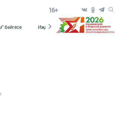
16+
" бәйгесе
Иҗат
Реклама
Онлайн язы
0