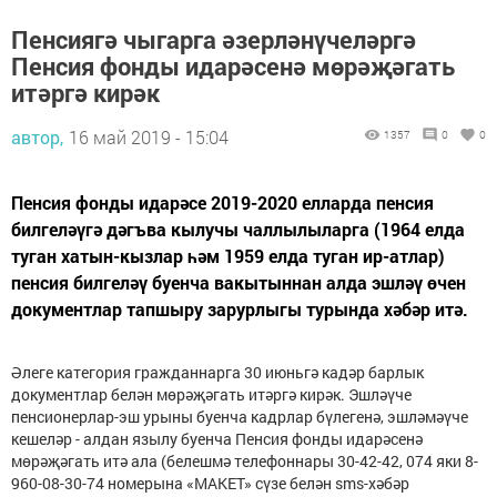
Пенсиягә чыгарга әзерләнүчеләргә
Пенсия фонды идарәсенә мөрәҗәгать
итәргә кирәк
автор,
16 май 2019 - 15:04
1357
0
0
Пенсия фонды идарәсе 2019-2020 елларда пенсия
билгеләүгә дәгъва кылучы чаллылыларга (1964 елда
туган хатын-кызлар һәм 1959 елда туган ир-атлар)
пенсия билгеләү буенча вакытыннан алда эшләү өчен
документлар тапшыру зарурлыгы турында хәбәр итә.
Әлеге категория гражданнарга 30 июньгә кадәр барлык
документлар белән мөрәҗәгать итәргә кирәк. Эшләүче
пенсионерлар-эш урыны буенча кадрлар бүлегенә, эшләмәүче
кешеләр - алдан язылу буенча Пенсия фонды идарәсенә
мөрәҗәгать итә ала (белешмә телефоннары 30-42-42, 074 яки 8-
960-08-30-74 номерына «МАКЕТ» сүзе белән sms-хәбәр