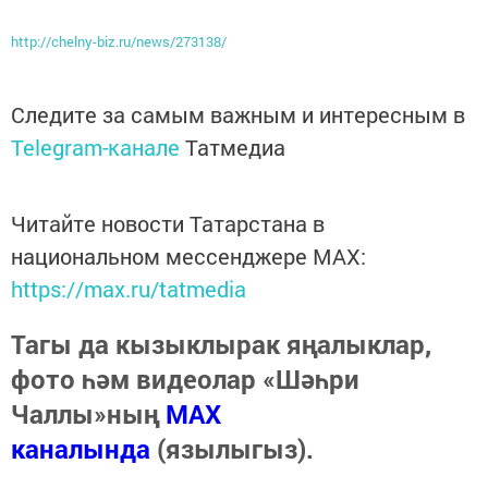
http://chelny-biz.ru/news/273138/
Следите за самым важным и интересным в
Telegram-канале
Татмедиа
Читайте новости Татарстана в
национальном мессенджере MАХ:
https://max.ru/tatmedia
Тагы да кызыклырак яңалыклар,
фото һәм видеолар «Шәһри
Чаллы»ның
MAX
каналында
(язылыгыз).