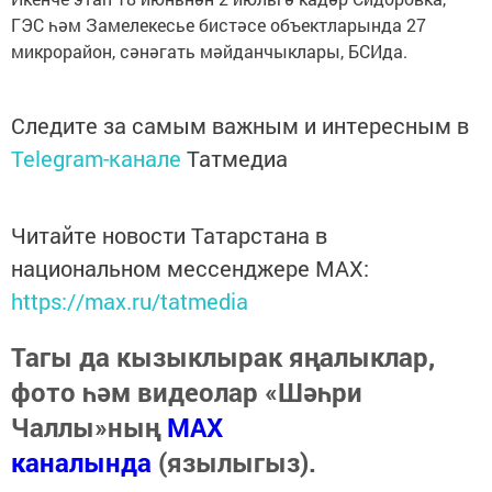
ГЭС һәм Замелекесье бистәсе объектларында 27
микрорайон, сәнәгать мәйданчыклары, БСИда.
Следите за самым важным и интересным в
Telegram-канале
Татмедиа
Читайте новости Татарстана в
национальном мессенджере MАХ:
https://max.ru/tatmedia
Тагы да кызыклырак яңалыклар,
фото һәм видеолар «Шәһри
Чаллы»ның
MAX
каналында
(язылыгыз).