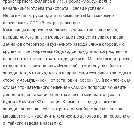
транспортного коллапса в мае. Проблему обсуждали с
начальником отдела транспорта и связи Русланом
Ибрагимовым, руководством компаний «Пассажирские
перевозки» и ООО «Электротранспорт».
Камазовцы попросили увеличить количество транспорта,
направляемого на эти маршруты, и перенести пункт отправки
дачников с территории кузнечного завода ближе к городу - к
крупным гипермаркетам. Садоводов предлагалось разделить
на два потока: общества, находящиеся на Мензелинской трассе,
отправлять от остановки «Мегастрой» в сторону литейного
завода. А те, что находятся в направлении кузнечного завода (в
сторону Азьмушкино) – от остановки «Эссен» (65-й комплекс). В
случае отрицательного решения «КАМАЗ» попросил добавить
дополнительное количество трамваев и микроавтобусов в
будни с 6 мая по 30 сентября. Кроме того, представители
завода попросили пересмотреть трамвайное расписание на
маршруте №3 и увеличить количество вагонов по направлению
литейного завода в часы пик.