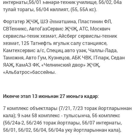
интернаты,56/01 һөнәри-техник училище, 56/02, 04а
тулай торагы, 56/04 көллият, (55, 55А кс).
Фортатер ҖЧҖ, ШЭ Әхмәтшина, Пластинин ФЛ,
СВТехникс, АвтоГазСервис ҖЧҖ, АТС, Москвич
сервислы-техик хезмәт, Айсберг сервислы-техник
хезмәт, 125 Татнефть ягулык салу станциясе,
Камтехсервис а/с, Специц.авто үзәк, Чаллы-Лада,
Таможня, Авто Гум, Кузнецов, АБК ЧВК, IT-парк, Седан
ЯАҖ, КамАЗ ФК, «Челнинский двор» ҖЧҖ,
«Альбатрос»бассейны.
Икенче этап 13 июньнән 27 июньгә кадәр
:
7 комплекс объектлары (7/21, 7/23 торак йортларыннан
кала); 9 һәм 58 комплекс - тулысынча, 56 комплекс
(56/24а-2, 56/24б торак йортлары, 56/07 интернаты,
56/01, 56/02, 56/04, 56/04а уку йортларыннан кала),