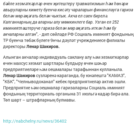
бәйле хезмәткәрләр өчен җитештерү травматизмын һәм һөнәри
авыруларны киметү буенча кисәтү чараларын финанслауга гариза
белән мөрәҗәгать белән чыктык. Акча ел саен бирелә.
Калганнарның да аларны алу мөмкинлеге бар. Узган ел 252
иминиятләштерүче гариза белән мөрәҗәгать иткән һәм бу
акчаларны алган
", - дип сөйләде РФ Социаль иминият фондының
ТР буенча төбәк бүлеге 9нчы дәүләт учреждениесе филиалы
директоры
Ленар Шакиров.
Алынган акчалар индивидуаль саклану алу һәм хезмәткәрләр
өчен махсус хезмәт шартлары булдыру өчен шәһәр
предприятиеләре һәм оешмалары тарафыннан кулланыла.
Ленар Шакиров
сүзләренә караганда, бу юнәлештә "КАМАЗ",
"КБК", "Челныводоканал" кебек предприятиеләр актив эшли.
Предприятие һәм оешмалар гаризаларны Социаль иминият
фондының территориаль органына 31 июльгә кадәр бирә ала.
Төп шарт – штрафларның булмавы.
http://nabchelny.ru/news/36402