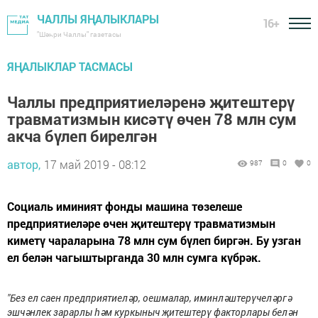
ЧАЛЛЫ ЯҢАЛЫКЛАРЫ
16+
"Шәһри Чаллы" газетасы
ЯҢАЛЫКЛАР ТАСМАСЫ
Чаллы предприятиеләренә җитештерү
травматизмын кисәтү өчен 78 млн сум
акча бүлеп бирелгән
автор,
17 май 2019 - 08:12
987
0
0
Социаль иминият фонды машина төзелеше
предприятиеләре өчен җитештерү травматизмын
киметү чараларына 78 млн сум бүлеп биргән. Бу узган
ел белән чагыштырганда 30 млн сумга күбрәк.
"Без ел саен предприятиеләр, оешмалар, иминләштерүчеләргә
эшчәнлек зарарлы һәм куркыныч җитештерү факторлары белән