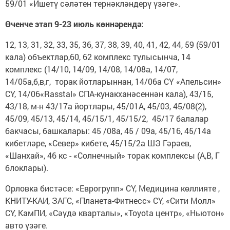
59/01 «Ишетү сәләтен тернәкләндерү үзәге».
Өченче этап 9-23 июль көннәрендә:
12, 13, 31, 32, 33, 35, 36, 37, 38, 39, 40, 41, 42, 44, 59 (59/01
кала) объектлар,60, 62 комплекс тулысынча, 14
комплекс (14/10, 14/09, 14/08, 14/08а, 14/07,
14/05а,б,в,г, торак йотларыннан, 14/06а СҮ «Апельсин»
СҮ, 14/06«Rasstal» СПА-кунакханәсеннән кала), 43/15,
43/18, м-н 43/17а йортлары, 45/01А, 45/03, 45/08(2),
45/09, 45/13, 45/14, 45/15/1, 45/15/2, 45/17 балалар
бакчасы, башкалары: 45 /08а, 45 / 09а, 45/16, 45/14а
кибетләре, «Север» кибете, 45/15/2а ШЭ Гәрәев,
«Шанхай», 46 кс - «Солнечный» торак комплексы (А,В, Г
блоклары).
Орловка бистәсе: «Еврогрупп» СҮ, Медицина көллияте ,
КНИТУ-КАИ, ЗАГС, «Планета-Фитнесс» СҮ, «Сити Молл»
СҮ, КамПИ, «Сәүдә кварталы», «Toyota центр», «Ньютон»
авто үзәге.