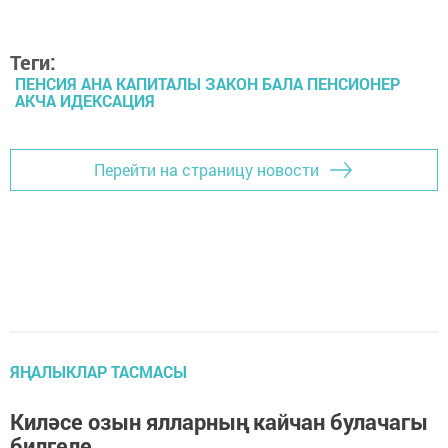
Теги:
ПЕНСИЯ АНА КАПИТАЛЫ ЗАКОН БАЛА ПЕНСИОНЕР
АКЧА ИДЕКСАЦИЯ
Перейти на страницу новости
ЯҢАЛЫКЛАР ТАСМАСЫ
Киләсе озын ялларның кайчан булачагы
билгеле