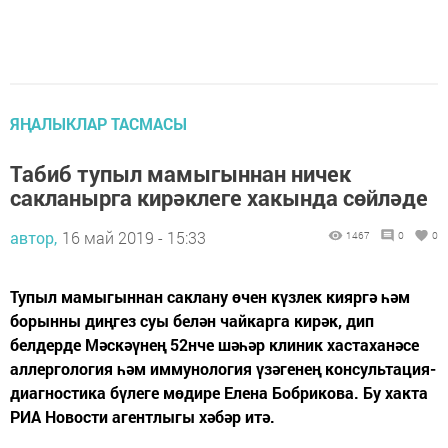
ЯҢАЛЫКЛАР ТАСМАСЫ
Табиб тупыл мамыгыннан ничек
сакланырга кирәклеге хакында сөйләде
автор,
16 май 2019 - 15:33
1467
0
0
Тупыл мамыгыннан саклану өчен күзлек кияргә һәм
борынны диңгез суы белән чайкарга кирәк, дип
белдерде Мәскәүнең 52нче шәһәр клиник хастаханәсе
аллергология һәм иммунология үзәгенең консультация-
диагностика бүлеге мөдире Елена Бобрикова. Бу хакта
РИА Новости агентлыгы хәбәр итә.