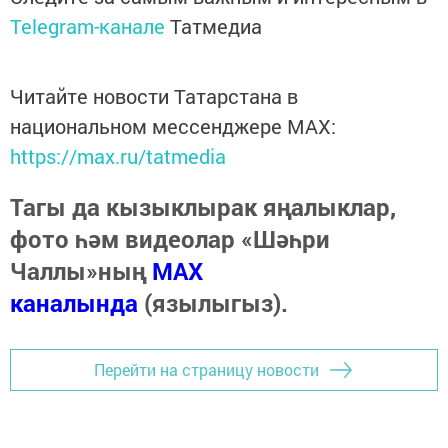
Telegram-канале
Татмедиа
Читайте новости Татарстана в
национальном мессенджере MАХ:
https://max.ru/tatmedia
Тагы да кызыклырак яңалыклар,
фото һәм видеолар «Шәһри
Чаллы»ның
MAX
каналында
(язылыгыз).
Перейти на страницу новости