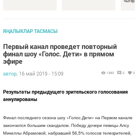
чыгара
ЯҢАЛЫКЛАР ТАСМАСЫ
Первый канал проведет повторный
финал шоу «Голос. Дети» в прямом
эфире
автор,
16 май 2019 - 15:09
1383
0
0
Результаты предыдущего зрительского голосования
аннулированы
Финал последнего сезона шоу «Голос.Дети» на Первом канале
закончился большим скандалом. Победу дочери певицы Алсу
Микеллы Абрамовой, набравшей 56,5% голосов телезрителей,