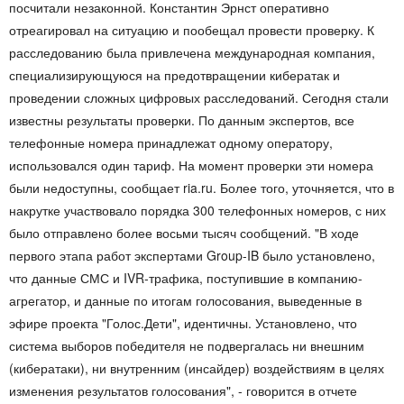
посчитали незаконной. Константин Эрнст оперативно
отреагировал на ситуацию и пообещал провести проверку. К
расследованию была привлечена международная компания,
специализирующуюся на предотвращении кибератак и
проведении сложных цифровых расследований. Сегодня стали
известны результаты проверки. По данным экспертов, все
телефонные номера принадлежат одному оператору,
использовался один тариф. На момент проверки эти номера
были недоступны, сообщает ria.ru. Более того, уточняется, что в
накрутке участвовало порядка 300 телефонных номеров, с них
было отправлено более восьми тысяч сообщений. "В ходе
первого этапа работ экспертами Group-IB было установлено,
что данные СМС и IVR-трафика, поступившие в компанию-
агрегатор, и данные по итогам голосования, выведенные в
эфире проекта "Голос.Дети", идентичны. Установлено, что
система выборов победителя не подвергалась ни внешним
(кибератаки), ни внутренним (инсайдер) воздействиям в целях
изменения результатов голосования", - говорится в отчете