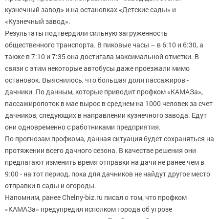
кузнечный завод» и на остановках «Детские сады» и
«Кузнечный завод».
Результаты подтвердили сильную загруженность
общественного транспорта. В пиковые часы – в 6:10 и 6:30, а
также в 7:10 и 7:35 она достигала максимальной отметки. В
связи с этим некоторые автобусы даже проезжали мимо
остановок. Выяснилось, что большая доля пассажиров -
дачники. По данным, которые приводит профком «КАМАЗа»,
пассажиропоток в мае вырос в среднем на 1000 человек за счет
дачников, следующих в направлении кузнечного завода. Едут
они одновременно с работниками предприятия.
По прогнозам профкома, данная ситуация будет сохраняться на
протяжении всего дачного сезона. В качестве решения они
предлагают изменить время отправки на дачи не ранее чем в
9:00 - на тот период, пока для дачников не найдут другое место
отправки в сады и огороды.
Напомним, ранее Chelny-biz.ru писал о том, что профком
«КАМАЗа» предупредил исполком города об угрозе