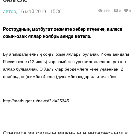
автор,
16 май 2019 - 15:36
1444
0
0
Рострудның матбугат хезмәте хәбәр итүенчә, киләсе
озын-озак яллар ноябрь аенда көтелә.
Бу агымдагы елның соңгы озын яллары булачак. Июнь аендагы
Россия көне (12 июнь) чәршәмбегә туры килгәнлектән, рәттән
яллар булмаячак. Ә Халыклар бердәмлеге көне уңаеннан, 2
ноябрьдән (шимбә) 4сенә (дүшәмбе) кадәр ял итәчәкбез
http://matbugat.ru/news/?id=25345
Следите за самым важным и интересным в