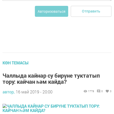
Отправить
Авторизоваться
КӨН ТЕМАСЫ
Чаллыда кайнар су бирүне туктатып
тору: кайчан һәм кайда?
автор,
16 май 2019 - 20:00
1778
0
0