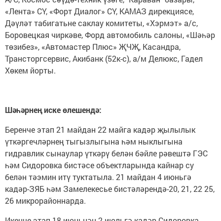
«Лента» СҮ, «Форт Диалог» СҮ, КАМАЗ дирекциясе,
Дәүләт табигатьне саклау комитеты, «Хэрмэт» а/с,
Боровецкая чиркәве, Форд автомобиль салоны, «Шәһәр
төзибез», «Автомастер Плюс» ҖЧҖ, Касандра,
Трансторгсервис, Акибанк (52к-с), а/м Делюкс, Гадел
Хөкем йорты.
Шәһәрнең иске өлешендә:
Беренче этап 21 майдан 22 майга кадәр җылылык
үткәргечләрнең тыгызлыгына һәм ныклыгына
гидравлик сынаулар үткәрү белән бәйле рәвештә ГЭС
һәм Сидоровка бистәсе объектларында кайнар су
белән тәэмин итү туктатыла. 21 майдан 4 июньгә
кадәр-ЗЯБ һәм Замелекесье бистәләрендә-20, 21, 22 25,
26 микрорайоннарда.
Икенче этап 18 июньнән 2 июльгә кадәр Сидоровка,