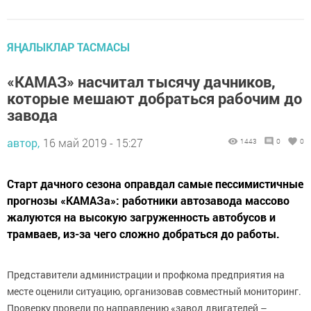
ЯҢАЛЫКЛАР ТАСМАСЫ
«КАМАЗ» насчитал тысячу дачников,
которые мешают добраться рабочим до
завода
автор,
16 май 2019 - 15:27
1443
0
0
Старт дачного сезона оправдал самые пессимистичные
прогнозы «КАМАЗа»: работники автозавода массово
жалуются на высокую загруженность автобусов и
трамваев, из-за чего сложно добраться до работы.
Представители администрации и профкома предприятия на
месте оценили ситуацию, организовав совместный мониторинг.
Проверку провели по направлению «завод двигателей –