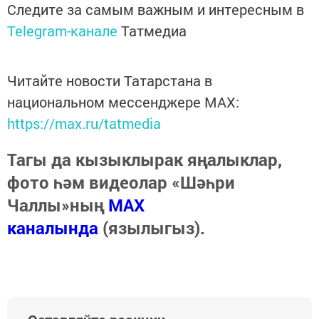
Следите за самым важным и интересным в
Telegram-канале
Татмедиа
Читайте новости Татарстана в
национальном мессенджере MАХ:
https://max.ru/tatmedia
Тагы да кызыклырак яңалыклар,
фото һәм видеолар «Шәһри
Чаллы»ның
MAX
каналында
(язылыгыз).