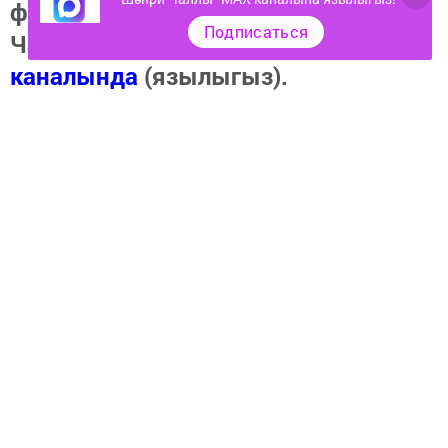
фото һәм видеолар «Шәһри
Подписаться
Чаллы»ның
MAX
каналында
(язылыгыз).
Перейти на страницу новости