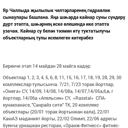
Яр Чаллыда җылылык челтәрләренең гидравлик
сынаулары башлана. Яңа шәһәрдә кайнар суны сүндерү
дүрт этапта, шәһәрнең иске өлешендә ике этапта
узачак. Кайнар су белән тәэмин итү туктатылучы
объектларның тулы исемлеген китерәбез
Беренче этап 14 майдан 28 майга кадәр:
Объектлар 1, 2, 3, 4, 5, 6, 8, 11, 15, 16, 17, 18, 19, 28, 29, 30
комплекслар-тулысынча. 7/21, 7/23 торак йортлар,
«Омега» СҮ, 14/09, 14/08, 14/08а, 14/07,14/05а,б,в, г
йортлар, 14/06а «Апельсин» СҮ, «Rasstal» СПА-
кунакханәсе, "Санрайз сити" ТК, 20 комплекс
объектлары (20/01 торак йортыннан кала), 22/01
КамАЗ мәдәният йорты, 22/02 Олимп, 22/06 адресы
буенча урнашкан ресторан, «Оранж-Фитнесс» фитнес-