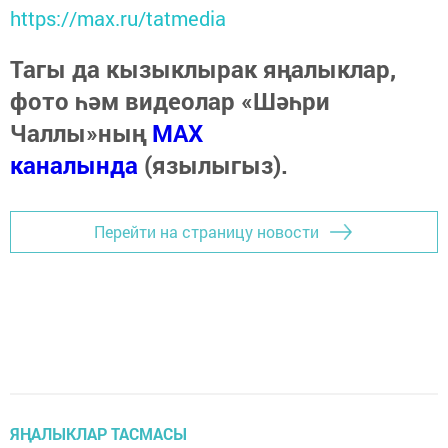
https://max.ru/tatmedia
Тагы да кызыклырак яңалыклар,
фото һәм видеолар «Шәһри
Чаллы»ның
MAX
каналында
(язылыгыз).
Перейти на страницу новости
ЯҢАЛЫКЛАР ТАСМАСЫ