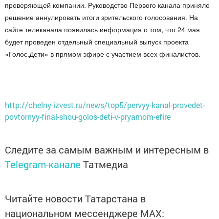
проверяющей компании. Руководство Первого канала приняло
решение аннулировать итоги зрительского голосования. На
сайте телеканала появилась информация о том, что 24 мая
будет проведен отдельный специальный выпуск проекта
«Голос.Дети» в прямом эфире с участием всех финалистов.
http://chelny-izvest.ru/news/top5/pervyy-kanal-provedet-
povtornyy-final-shou-golos-deti-v-pryamom-efire
Следите за самым важным и интересным в
Telegram-канале
Татмедиа
Читайте новости Татарстана в
национальном мессенджере MАХ: