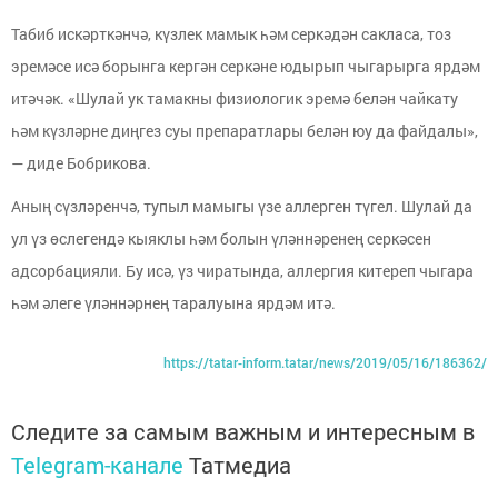
Табиб искәрткәнчә, күзлек мамык һәм серкәдән сакласа, тоз
эремәсе исә борынга кергән серкәне юдырып чыгарырга ярдәм
итәчәк. «Шулай ук тамакны физиологик эремә белән чайкату
һәм күзләрне диңгез суы препаратлары белән юу да файдалы»,
— диде Бобрикова.
Аның сүзләренчә, тупыл мамыгы үзе аллерген түгел. Шулай да
ул үз өслегендә кыяклы һәм болын үләннәренең серкәсен
адсорбацияли. Бу исә, үз чиратында, аллергия китереп чыгара
һәм әлеге үләннәрнең таралуына ярдәм итә.
https://tatar-inform.tatar/news/2019/05/16/186362/
Следите за самым важным и интересным в
Telegram-канале
Татмедиа