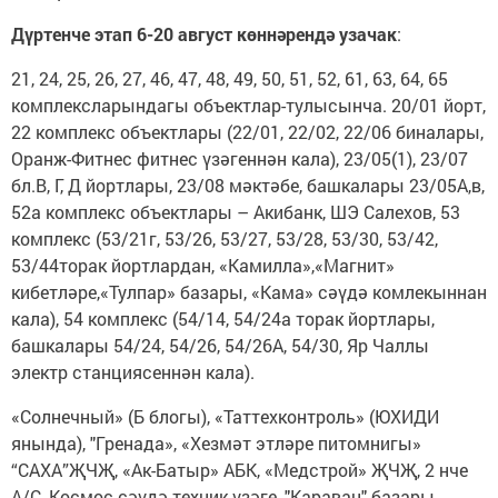
Дүртенче этап 6-20 август көннәрендә узачак
:
21, 24, 25, 26, 27, 46, 47, 48, 49, 50, 51, 52, 61, 63, 64, 65
комплексларындагы объектлар-тулысынча. 20/01 йорт,
22 комплекс объектлары (22/01, 22/02, 22/06 биналары,
Оранж-Фитнес фитнес үзәгеннән кала), 23/05(1), 23/07
бл.В, Г, Д йортлары, 23/08 мәктәбе, башкалары 23/05А,в,
52а комплекс объектлары – Акибанк, ШЭ Салехов, 53
комплекс (53/21г, 53/26, 53/27, 53/28, 53/30, 53/42,
53/44торак йортлардан, «Камилла»,«Магнит»
кибетләре,«Тулпар» базары, «Кама» сәүдә комлекыннан
кала), 54 комплекс (54/14, 54/24а торак йортлары,
башкалары 54/24, 54/26, 54/26А, 54/30, Яр Чаллы
электр станциясеннән кала).
«Солнечный» (Б блогы), «Таттехконтроль» (ЮХИДИ
янында), "Гренада», «Хезмәт этләре питомнигы»
“САХА”ҖЧҖ, «Ак-Батыр» АБК, «Медстрой» ҖЧҖ, 2 нче
А/С, Космос сәүдә-техник үзәге, "Караван" базары,