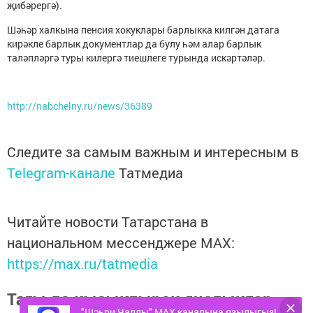
җибәрергә).
Шәһәр халкына пенсия хокуклары барлыкка килгән датага
кирәкле барлык документлар да булу һәм алар барлык
таләпләргә туры килергә тиешлеге турында искәртәләр.
http://nabchelny.ru/news/36389
Следите за самым важным и интересным в
Telegram-канале
Татмедиа
Читайте новости Татарстана в
национальном мессенджере MАХ:
https://max.ru/tatmedia
Тагы да кызыклырак яңалыклар,
"Шәһри Чаллы" MAX каналына язылыгыз!