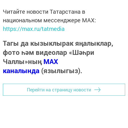
Читайте новости Татарстана в
национальном мессенджере MАХ:
https://max.ru/tatmedia
Тагы да кызыклырак яңалыклар,
фото һәм видеолар «Шәһри
Чаллы»ның
MAX
каналында
(язылыгыз).
Перейти на страницу новости