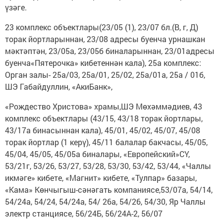
үзәге.
23 комплекс объектлары(23/05 (1), 23/07 бл.(В, г, Д)
торак йортларыннан, 23/08 адресы буенча урнашкан
мәктәптән, 23/05а, 23/05б биналарыннан, 23/01адресы
буенча«Пятерочка» кибетеннән кала), 25а комплекс:
Орган залы- 25а/03, 25а/01, 25/02, 25а/01а, 25а / 01б,
ШЭ Габайдуллин, «АкиБанк»,
«Рождество Христова» храмы,ШЭ Мөхәммәдиев, 43
комплекс объектлары (43/15, 43/18 торак йортлары,
43/17а бинасыннан кала), 45/01, 45/02, 45/07, 45/08
торак йортлар (1 керү), 45/11 балалар бакчасы, 45/05,
45/04, 45/05, 45/05а биналары, «Европейский»СҮ,
53/21г, 53/26, 53/27, 53/28, 53/30, 53/42, 53/44, «Чаллы
икмәге» кибете, «Магнит» кибете, «Тулпар» базары,
«Кама» Көнчыгыш-сәнәгать компаниясе,53/07а, 54/14,
54/24а, 54/24, 54/24а, 54/ 26а, 54/26, 54/30, Яр Чаллы
электр станциясе, 56/24Б, 56/24А-2, 56/07