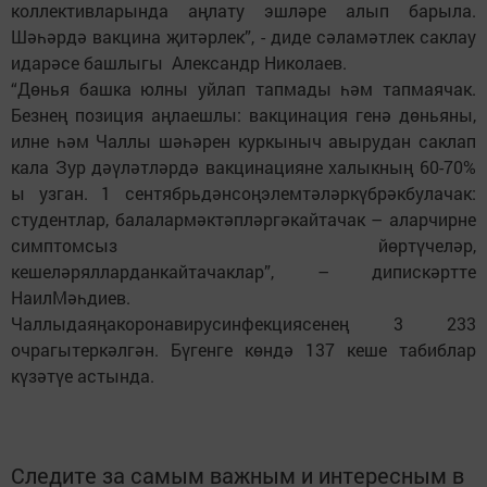
коллективларында аңлату эшләре алып барыла.
Шәһәрдә вакцина җитәрлек”, - диде сәламәтлек саклау
идарәсе башлыгы Александр Николаев.
“Дөнья башка юлны уйлап тапмады һәм тапмаячак.
Безнең позиция аңлаешлы: вакцинация генә дөньяны,
илне һәм Чаллы шәһәрен куркыныч авырудан саклап
кала Зур дәүләтләрдә вакцинацияне халыкның 60-70%
ы узган. 1 сентябрьдәнсоңэлемтәләркүбрәкбулачак:
студентлар, балалармәктәпләргәкайтачак – аларчирне
симптомсыз йөртүчеләр,
кешеләрялларданкайтачаклар”, – дипискәртте
НаилМәһдиев.
Чаллыдаяңакоронавирусинфекциясенең 3 233
очрагытеркәлгән. Бүгенге көндә 137 кеше табиблар
күзәтүе астында.
Следите за самым важным и интересным в