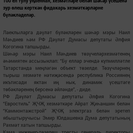
100 ел тулу уңаеннан, хезмәтләре белән шәһәр үсешенә
зур өлеш керткән фидакарь хезмәткәрләрне
бүләкләделәр.
Лаеклыларга дәүләт бүләкләрен шәһәр мэры Наил
Мәһдиев һәм РФ Дәүләт Думасы депутаты Әлфия
Когогина тапшырды.
Шәһәр мэры Наил Мәһдиев төзүчеләрхезмәтенең
әһәмиятен ассызыклап: “Бу еллар эчендә күпмилләтле
Татарстанда меңләгән объект төзелде. Төзүчләрнең
тырыш хезмәте нәтиҗәсендә республика Россиянең
икътисади яктан иң нык, динамик үсештәге
төбәкләренең берсенә әйләнде”, - диде.
РФ Дәүләт Думасы депутаты Әлфия Когогина
“Евростиль” ҖЧҖ хезмәткәре Айрат Җиһаншин белән
“Каммонтажстрой” ҖЧҖ электргаз белән эретеп
ябыштыручысы Эмир Юлдашевка Дума депутатының
Рәхмәт хатын тапшырды.
Кама инженер-төзелеш тресты генераль директоры