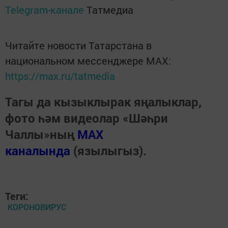
Telegram-канале
Татмедиа
Читайте новости Татарстана в
национальном мессенджере MАХ:
https://max.ru/tatmedia
Тагы да кызыклырак яңалыклар,
фото һәм видеолар «Шәһри
Чаллы»ның
MAX
каналында
(язылыгыз).
Теги:
КОРОНОВИРУС