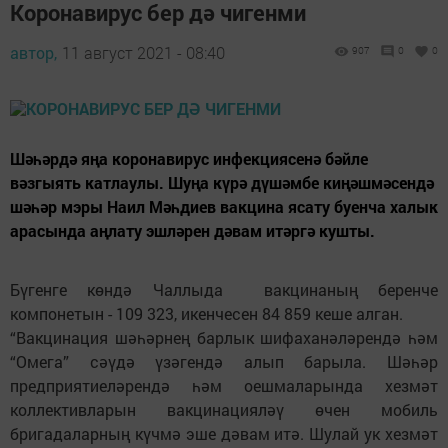
Коронавирус бер дә чигенми
автор,
11 август 2021 - 08:40
907
0
0
Шәһәрдә яңа коронавирус инфекциясенә бәйле
вәзгыять катлаулы. Шуңа күрә дүшәмбе киңәшмәсендә
шәһәр мэры Наил Мәһдиев вакцина ясату буенча халык
арасында аңлату эшләрен дәвам итәргә кушты.
Бүгенге көндә Чаллыда вакцинаның беренче
компонетын - 109 323, икенчесен 84 859 кеше алган.
“Вакцинация шәһәрнең барлык шифаханәләрендә һәм
“Омега” сәүдә үзәгендә алып барыла. Шәһәр
предприятиеләрендә һәм оешмаларында хезмәт
коллективларын вакцинацияләү өчен мобиль
бригадаларның күчмә эше дәвам итә. Шулай ук хезмәт