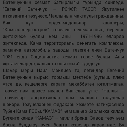
Батенчукның хезмәт батырлыгы турында сөйләде.
“Евгений Батенчук – РСФСР, ТАССР, Якутиянең
атказанган төзүчесе, Чаллының мактаулы гражданины,
бик күп орден-медальләр кавалеры,
“Камгэсэнергострой” төзелеш оешмасының беренче
җитәкчесе булды һәм аны 1971-1996 елларда
җитәкләде. Кама территориаль сәнәгать комплексы,
заманча автомобиль заводы төзегән өчен Батенчук
1981 елда Социалистик хезмәт герое булды. Аны
җитәкчеләр дә, халык та онытмый”, - диде ул.
Шәһәр мэры Наил Мәһдиев та, легендар Евгений
Батенчукның кырыс тормыш мәктәбе (сугыш, плен)
үтсә дә, кешеләргә карата мәхәббәтен югалтмаган,
төзүче һәм шәхес икәнен билгеләп үтте. “Чаллы –
төзүчеләр, энергитиклар һәм машина төзүчеләр
шәһәре. Төзүчеләрнең фидакарь хезмәте нәтиҗәсендә
Түбән Кама ГЭСы, “КАМАЗ” һәм шәһәр барлыкка килде.
Бүгенге көндә “КАМАЗ” – милли бренд. Завод төзү һәм
бренд булдыру өчен башта кешеләр кирәк иде. Бу