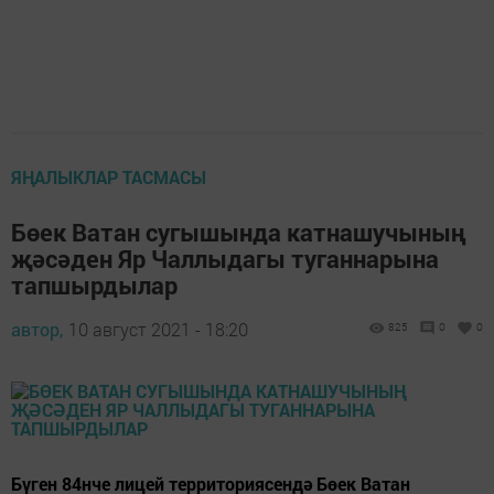
ЯҢАЛЫКЛАР ТАСМАСЫ
Бөек Ватан сугышында катнашучының
җәсәден Яр Чаллыдагы туганнарына
тапшырдылар
автор,
10 август 2021 - 18:20
825
0
0
Бүген 84нче лицей территориясендә Бөек Ватан