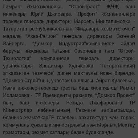
Гимран Әхмәтҗановка, “СтройТраст” ҖЧҖ баш
инженеры Юрий Джиоевка, “Профит” компанияләре
төркеме генераль директоры Марсель Мингалимовка -
Татарстан республикасының “Фидакарь хезмәте өчен”
медале; “Аква-Регион” генераль директоры Евгений
Вайнерга, “Домкор Индустрия”компаниясе әйдәп
баручы инженеры Татьяна Сазоновага һәм “Строй-
Технология” компаниясе генераль директоры
урынбасары Владимир Худяковка “Татарстанның
атказанган төзүчесе” дигән мактаулы исем бирелде.
“Домкор Строй”ның участок башлыгы Айрат Кулеевка ,
Кама инженер-төзелеш тресты баш хисапчысы Рамил
Исламовка - ТР Президенты рәхмәте, “Домкор Проект”
ның баш инженеры Резида Джафаровага ТР
Министрлар кабинетының Рәхмәте тапшырылды,
берничә хезмәткәрТР төзелеш, архитектура һәм торак-
коммуналь хуҗалык министрлыгы һәм Мэрның Мактау
грамотасы, рәхмәт хатлары белән бүләкләнде.