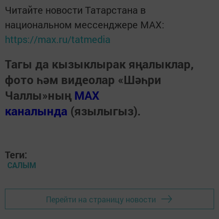
Читайте новости Татарстана в
национальном мессенджере MАХ:
https://max.ru/tatmedia
Тагы да кызыклырак яңалыклар,
фото һәм видеолар «Шәһри
Чаллы»ның
MAX
каналында
(язылыгыз).
Теги:
САЛЫМ
Перейти на страницу новости