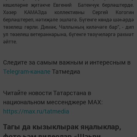
кешеләрне җитәкче Евгений Батенчук берләштерде.
Хәзер КАМАЗда коллективны Сергей Когогин
берләштереп, нәтиҗәле эшләтә. Бүгенге көндә шәһәрдә
төзелеш гөрли. Димәк, Чаллының киләчәге бар”, - дип
ул төзелеш ветераннарына, бүгенге төзүчеләргә рәхмәт
әйтте.
Следите за самым важным и интересным в
Telegram-канале
Татмедиа
Читайте новости Татарстана в
национальном мессенджере MАХ:
https://max.ru/tatmedia
Тагы да кызыклырак яңалыклар,
фото һәм видеолар «Шәһри