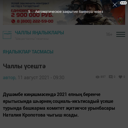
4
Автоматическое закрытие баннера через
ЧАЛЛЫ ЯҢАЛЫКЛАРЫ
16+
"Шәһри Чаллы" газетасы
ЯҢАЛЫКЛАР ТАСМАСЫ
Чаллы үсештә
автор,
11 август 2021 - 09:30
857
0
0
Дүшәмбе киңәшмәсендә 2021 елның беренче
ярытысында шһәрнең социаль-икътисадый үсеше
турында башкарма комитет җитәкчсе урынбасары
Наталия Кропотова чыгыш ясады.