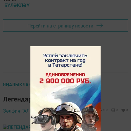
БҮЛӘКЛӘҮ
Перейти на страницу новости
ЯҢАЛЫКЛАР ТАСМАСЫ
Легендар төзүче онытылмый
Зөлфия ГАЛИМ,
11 август 2021 - 07:20
850
0
0