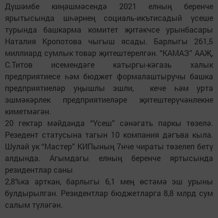
Дүшәмбе киңәшмәсендә 2021 елның беренче
ярытысында шһәрнең социаль-икътисадый үсеше
турында башкарма комитет җитәкчсе урынбасары
Наталия Кропотова чыгыш ясады. Барлыгы 261,5
миллиард сумлык товар җитештерелгән. “КАМАЗ” ААҖ,
С.Титов исемендәге катыргы-кәгазь халык
предприятиесе һәм бюджет формалаштыручы башка
предприятиеләр уңышлы эшли, кече һәм урта
эшмәкәрлек предприятиеләре җитештерүчәнлекне
киметмәгән.
20 гектар мәйданда “Үсеш” сәнәгать паркы төзелә.
Резедент статусына тагын 10 компания дәгъва кыла.
Шулай ук “Мастер” КИПының 7нче чираты төзелеп бетү
алдында. Агымдагы елның беренче яртысында
резидентлар саны
2,8%ка арткан, барлыгы 6,1 мең өстәмә эш урыны
булдырылган. Резидентлар бюджетларга 8,8 млрд сум
салым түләгән.