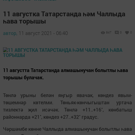
11 августка Татарстанда һәм Чаллыда
һава торышы
автор,
11 август 2021 - 06:40
847
0
0
11 августта Татарстанда алмашынучан болытлы һава
торышы булачак.
Төнлә урыны белән яңгыр явачак, көндез явым-
төшемнәр көтелми. Төньяк-көнчыгыштан уртача
тизлектә җил исәчәк. Төнлә +11..+16˚, көнбатыш
районнарда +21˚, көндез +27..+32˚ градус.
Чәршәмбе көнне Чаллыда алмашынучан болытлы һава