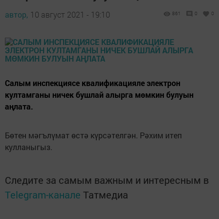
автор,
10 август 2021 - 19:10
861
0
0
Салым инспекциясе квалификацияле электрон
култамганы ничек бушлай алырга мөмкин булуын
аңлата.
Бөтен мәгълүмат өстә күрсәтелгән. Рәхим итеп
кулланыгыз.
Следите за самым важным и интересным в
Telegram-канале
Татмедиа