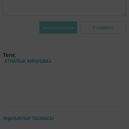
Отправить
Авторизоваться
Теги:
АТНАЛЫК КИҢӘШМӘ
ЯҢАЛЫКЛАР ТАСМАСЫ