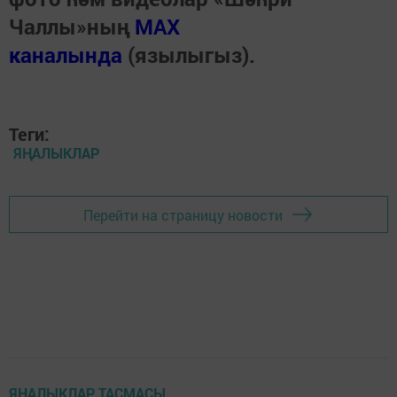
Чаллы»ның
MAX
каналында
(язылыгыз).
Теги:
ЯҢАЛЫКЛАР
Перейти на страницу новости
ЯҢАЛЫКЛАР ТАСМАСЫ