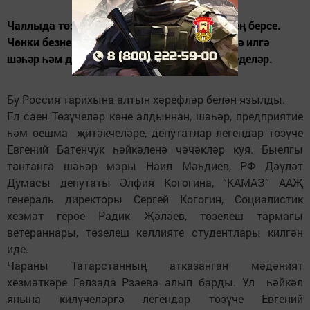
Чаллыда төзүчеләр көне – төп бәйрәмнәрнең берсе.
Чөнки безнең төзүчеләр кыска вакыт эчендә илгә
шәһәр һәм данлыклы “КАМАЗ” заводы төзеделәр.
Бу Россия тарихына алтын хәрефләр белән язылды.
Ел саен Төзүчеләр көне алдыннан, шәһәр, предприятие
һәм оешма җитәкчеләре, депутатлар легендар төзүче
Евгений Батенчук һәйкәленә чәчәкләр куя. Быелгы
тантанга шәһәр мэры Наил Мәһдиев, РФ Дәүләт
Думасы депутаты Әлфия Когогина, “КАМАЗ” ААҖ
генераль директоры Сергей Когогин, Социалистик
хезмәт герое Радик Җәләев, төзелеш тармагы
ветераннары, төзелеш көллияте студентлары килгән
иде.
Чараны Татарстанның атказанган мәдәният
хезмәткәре Гөлзада Рзаева алып барды. Ул һәйкәл
янына килүчеләргә легендар төзүче Евгений