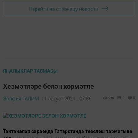
Перейти на страницу новости
ЯҢАЛЫКЛАР ТАСМАСЫ
Хезмәтләре белән хөрмәтле
Зөлфия ГАЛИМ,
11 август 2021 - 07:56
966
0
0
Тантаналар сараенда Татарстанда төзелеш тармагына