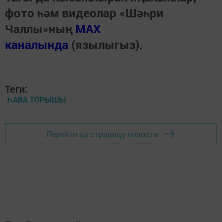
фото һәм видеолар «Шәһри
Чаллы»ның
MAX
каналында
(язылыгыз).
Теги:
ҺАВА ТОРЫШЫ
Перейти на страницу новости