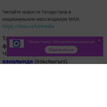
Читайте новости Татарстана в
национальном мессенджере MАХ:
https://max.ru/tatmedia
Тагы да кызыклырак яңалыклар,
"Шәһри Чаллы" MAX каналына язылыгыз!
фото һәм видеолар «Шәһри
Подписаться
Чаллы»ның
MAX
каналында
(язылыгыз).
Теги:
ЯҢАЛЫКЛАР
Перейти на страницу новости