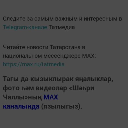
Следите за самым важным и интересным в
Telegram-канале
Татмедиа
Читайте новости Татарстана в
национальном мессенджере MАХ:
https://max.ru/tatmedia
Тагы да кызыклырак яңалыклар,
фото һәм видеолар «Шәһри
Чаллы»ның
MAX
каналында
(язылыгыз).