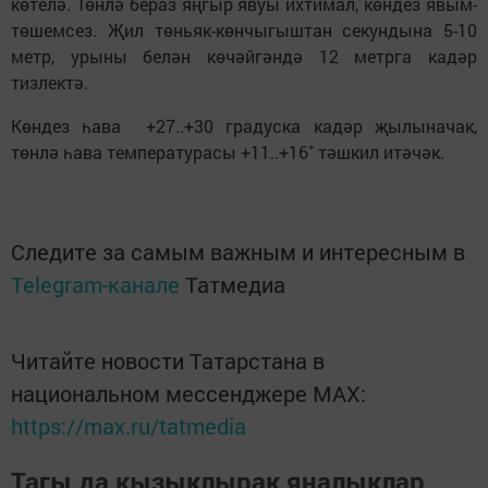
көтелә. Төнлә бераз яңгыр явуы ихтимал, көндез явым-
төшемсез. Җил төньяк-көнчыгыштан секундына 5-10
метр, урыны белән көчәйгәндә 12 метрга кадәр
тизлектә.
Көндез һава +27..+30 градуска кадәр җылыначак,
төнлә һава температурасы +11..+16˚ тәшкил итәчәк.
Следите за самым важным и интересным в
Telegram-канале
Татмедиа
Читайте новости Татарстана в
национальном мессенджере MАХ:
https://max.ru/tatmedia
Тагы да кызыклырак яңалыклар,