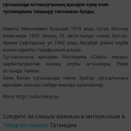
сугышында катнашучының җәсәден күмү өчен
туганнарына тапшыру тантанасы булды.
Никита Николаевич Кузьмин 1919 елда туган, Мәскәү
өлкәсендә 1942 елның 10 августында һәлак булган.
Армия сафларына ул 1942 елда Аксубай район хәрби
комиссариаты тарафыннан алына.
Сугышчының җәсәден Мәскәүнең «Соңгы көрәш»
хәрби-патриотик эзләнү клубы әгъзалары Ржев
астында тапкан.
Бөек Ватан сугышында һәлак булган сугышчының
җәсәден хатыны кабере янында күмәчәкләр.
Фото: http://nabchelny.ru/
Следите за самым важным и интересным в
Telegram-канале
Татмедиа