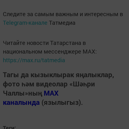
Следите за самым важным и интересным в
Telegram-канале
Татмедиа
Читайте новости Татарстана в
национальном мессенджере MАХ:
https://max.ru/tatmedia
Тагы да кызыклырак яңалыклар,
фото һәм видеолар «Шәһри
Чаллы»ның
MAX
каналында
(язылыгыз).
Теги: