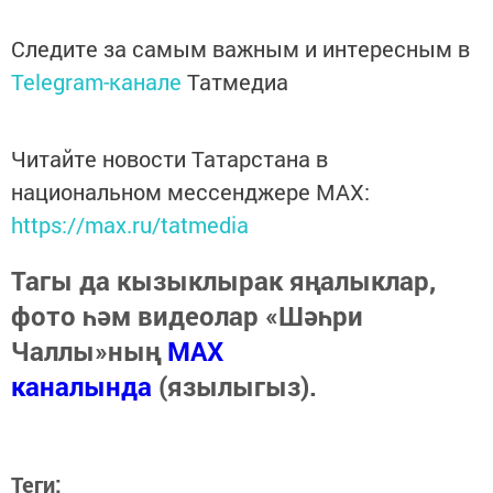
Следите за самым важным и интересным в
Telegram-канале
Татмедиа
Читайте новости Татарстана в
национальном мессенджере MАХ:
https://max.ru/tatmedia
Тагы да кызыклырак яңалыклар,
фото һәм видеолар «Шәһри
Чаллы»ның
MAX
каналында
(язылыгыз).
Теги: