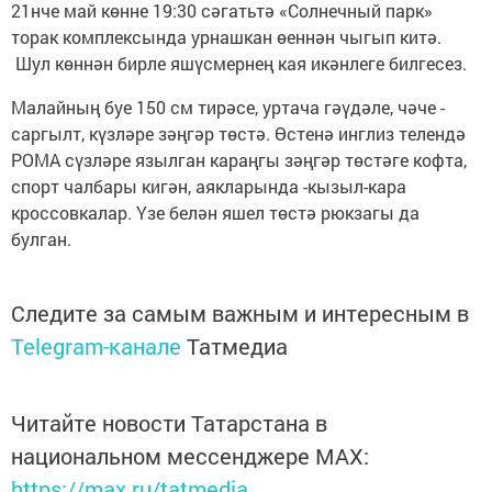
21нче май көнне 19:30 сәгатьтә «Солнечный парк»
торак комплексында урнашкан өеннән чыгып китә.
Шул көннән бирле яшүсмернең кая икәнлеге билгесез.
Малайның буе 150 см тирәсе, уртача гәүдәле, чәче -
саргылт, күзләре зәңгәр төстә. Өстенә инглиз телендә
РОМА сүзләре язылган караңгы зәңгәр төстәге кофта,
спорт чалбары кигән, аякларында -кызыл-кара
кроссовкалар. Үзе белән яшел төстә рюкзагы да
булган.
Следите за самым важным и интересным в
Telegram-канале
Татмедиа
Читайте новости Татарстана в
национальном мессенджере MАХ:
https://max.ru/tatmedia