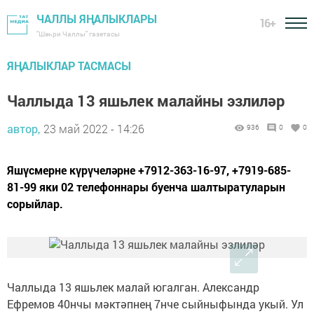
ЧАЛЛЫ ЯҢАЛЫКЛАРЫ
16+
"Шәһри Чаллы" газетасы
ЯҢАЛЫКЛАР ТАСМАСЫ
Чаллыда 13 яшьлек малайны эзлиләр
автор,
23 май 2022 - 14:26
936
0
0
Яшүсмерне күрүчеләрне +7912-363-16-97, +7919-685-
81-99 яки 02 телефоннары буенча шалтыратуларын
сорыйлар.
Чаллыда 13 яшьлек малай югалган. Александр
Ефремов 40нчы мәктәпнең 7нче сыйныфында укый. Ул