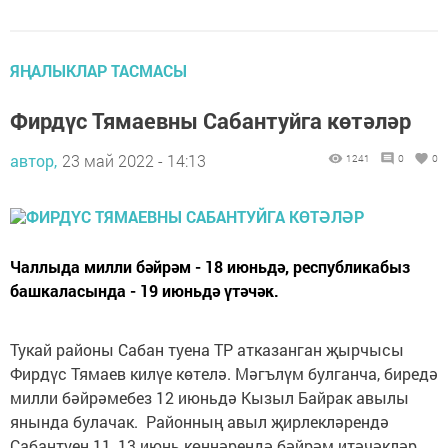
ЯҢАЛЫКЛАР ТАСМАСЫ
Фирдүс Тямаевны Сабантуйга көтәләр
автор,
23 май 2022 - 14:13
1241
0
0
Чаллыда милли бәйрәм - 18 июньдә, республикабыз
башкаласында - 19 июньдә үтәчәк.
Тукай районы Сабан туена ТР атказанган җырчысы
Фирдүс Тямаев килүе көтелә. Мәгълүм булганча, биредә
милли бәйрәмебез 12 июньдә Кызыл Байрак авылы
янында булачак. Районның авыл җирлекләрендә
Сабантуен 11, 13 июнь көннәрендә бәйрәм итәчәкләр.