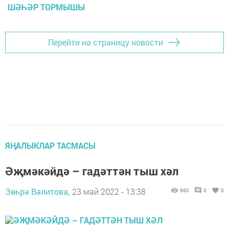
ШӘҺӘР ТОРМЫШЫ
Перейти на страницу новости
ЯҢАЛЫКЛАР ТАСМАСЫ
Әҗмәкәйдә – гадәттән тыш хәл
Зөһрә Вәлитова,
23 май 2022 - 13:38
960
0
0