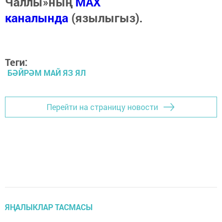
Чаллы»ның
MAX
каналында
(язылыгыз).
Теги:
БӘЙРӘМ МАЙ ЯЗ ЯЛ
Перейти на страницу новости
ЯҢАЛЫКЛАР ТАСМАСЫ