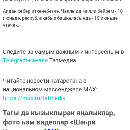
Алдан хәбәр иткәнебезчә, Чаллыда милли бәйрәм - 18
июньдә, республикабыз башкаласында - 19 июньдә
үтәчәк.
Следите за самым важным и интересным в
Telegram-канале
Татмедиа
Читайте новости Татарстана в
национальном мессенджере MАХ:
https://max.ru/tatmedia
Тагы да кызыклырак яңалыклар,
фото һәм видеолар «Шәһри