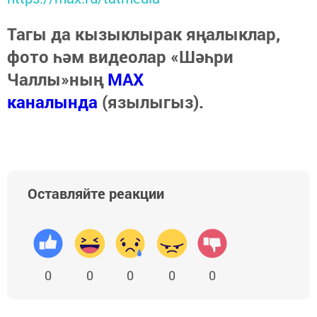
Тагы да кызыклырак яңалыклар,
фото һәм видеолар «Шәһри
Чаллы»ның
MAX
каналында
(язылыгыз).
Оставляйте реакции
0
0
0
0
0