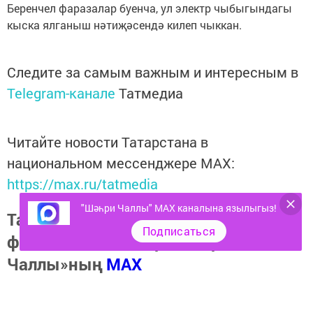
Беренчел фаразалар буенча, ул электр чыбыгындагы
кыска ялганыш нәтиҗәсендә килеп чыккан.
Следите за самым важным и интересным в
Telegram-канале
Татмедиа
Читайте новости Татарстана в
национальном мессенджере MАХ:
https://max.ru/tatmedia
"Шәһри Чаллы" MAX каналына язылыгыз!
Тагы да кызыклырак яңалыклар,
Подписаться
фото һәм видеолар «Шәһри
Чаллы»ның
MAX
каналында
(язылыгыз).