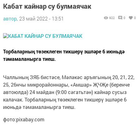
Кабат кайнар су булмаячак
автор,
23 май 2022 - 13:51
922
0
0
Торбаларның төзеклеген тикшерү эшләре 6 июньдә
тәмамаланырга тиеш.
Чаллының ЗЯБ бистәсе, Мәләкәс аръягының 20, 21, 22,
25, 26нчы микрорайоннары, «Амшар» ҖЧҖе (беренче
автоюлда) 24 майдан (9:00 сәгатьтән) кайнар сусыз
калачак. Торбаларның төзеклеген тикшерү эшләре 6
июньдә тәмамаланырга тиеш.
фото:pixabay.com