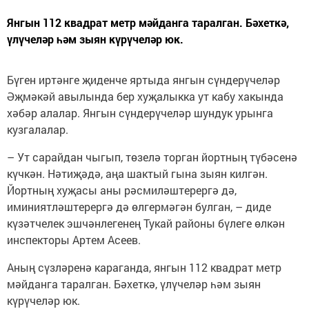
Янгын 112 квадрат метр мәйданга таралган. Бәхеткә,
үлүчеләр һәм зыян күрүчеләр юк.
Бүген иртәнге җиденче яртыда янгын сүндерүчеләр
Әҗмәкәй авылында бер хуҗалыкка ут кабу хакында
хәбәр алалар. Янгын сүндерүчеләр шундук урынга
кузгалалар.
– Ут сарайдан чыгып, төзелә торган йортның түбәсенә
күчкән. Нәтиҗәдә, аңа шактый гына зыян килгән.
Йортның хуҗасы аны рәсмиләштерергә дә,
иминиятләштерергә дә өлгермәгән булган, – диде
күзәтчелек эшчәнлегенең Тукай районы бүлеге өлкән
инспекторы Артем Асеев.
Аның сүзләренә караганда, янгын 112 квадрат метр
мәйданга таралган. Бәхеткә, үлүчеләр һәм зыян
күрүчеләр юк.