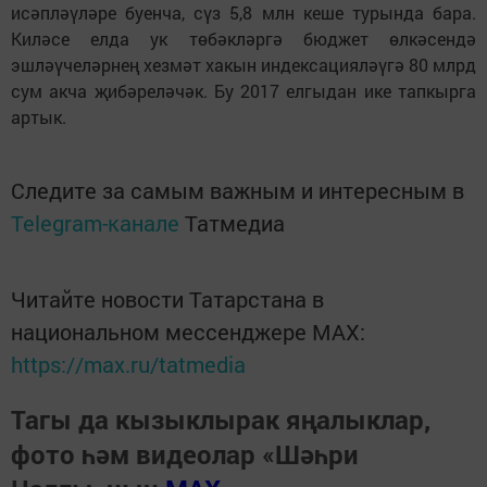
исәпләүләре буенча, сүз 5,8 млн кеше турында бара.
Киләсе елда ук төбәкләргә бюджет өлкәсендә
эшләүчеләрнең хезмәт хакын индексацияләүгә 80 млрд
сум акча җибәреләчәк. Бу 2017 елгыдан ике тапкырга
артык.
Следите за самым важным и интересным в
Telegram-канале
Татмедиа
Читайте новости Татарстана в
национальном мессенджере MАХ:
https://max.ru/tatmedia
Тагы да кызыклырак яңалыклар,
фото һәм видеолар «Шәһри