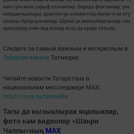
млн сум ак­ча са­рыф итә­чәк­ләр. Би­ре­дә фон­тан­нар, уен
мәй­дан­чык­ла­ры, ар­хи­тек­тур эле­мент­лар бе­лән 4 ял итү
зо­на­сы бул­ды­ра­чак­лар. Шу­лай ук ве­ло­си­пед­чы­лар һәм
җә­яү­ле­ләр өчен яңа юл­лар ясау да күз­дә то­ты­ла.
Следите за самым важным и интересным в
Telegram-канале
Татмедиа
Читайте новости Татарстана в
национальном мессенджере MАХ:
https://max.ru/tatmedia
Тагы да кызыклырак яңалыклар,
фото һәм видеолар «Шәһри
Чаллы»ның
MAX