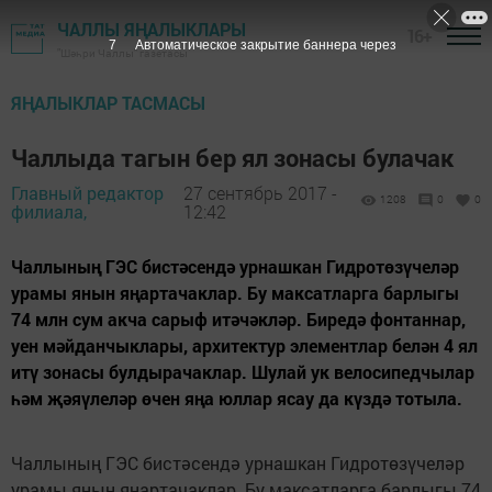
ЧАЛЛЫ ЯҢАЛЫКЛАРЫ
16+
6
Автоматическое закрытие баннера через
"Шәһри Чаллы" газетасы
ЯҢАЛЫКЛАР ТАСМАСЫ
Чаллыда тагын бер ял зонасы булачак
Главный редактор
27 сентябрь 2017 -
1208
0
0
филиала,
12:42
Чал­лы­ның ГЭС бис­тә­сен­дә ур­наш­кан Гид­ро­тө­зү­че­ләр
ура­мы янын яңар­та­чак­лар. Бу мак­сат­лар­га бар­лы­гы
74 млн сум ак­ча са­рыф итә­чәк­ләр. Би­ре­дә фон­тан­нар,
уен мәй­дан­чык­ла­ры, ар­хи­тек­тур эле­мент­лар бе­лән 4 ял
итү зо­на­сы бул­ды­ра­чак­лар. Шу­лай ук ве­ло­си­пед­чы­лар
һәм җә­яү­ле­ләр өчен яңа юл­лар ясау да күз­дә то­ты­ла.
Чал­лы­ның ГЭС бис­тә­сен­дә ур­наш­кан Гид­ро­тө­зү­че­ләр
ура­мы янын яңар­та­чак­лар. Бу мак­сат­лар­га бар­лы­гы 74