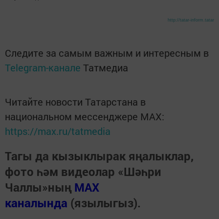
http://tatar-inform.tatar
Следите за самым важным и интересным в
Telegram-канале
Татмедиа
Читайте новости Татарстана в
национальном мессенджере MАХ:
https://max.ru/tatmedia
Тагы да кызыклырак яңалыклар,
фото һәм видеолар «Шәһри
Чаллы»ның
MAX
каналында
(язылыгыз).