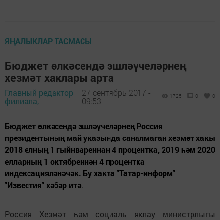
ЯҢАЛЫКЛАР ТАСМАСЫ
Бюджет өлкәсендә эшләүчеләрнең
хезмәт хаклары арта
Главный редактор
27 сентябрь 2017 -
1725
0
0
филиала,
09:53
Бюджет өлкәсендә эшләүчеләрнең Россия
президентының май указында саналмаган хезмәт хакы
2018 елның 1 гыйнвареннан 4 процентка, 2019 һәм 2020
елларның 1 октябреннән 4 процентка
индексацияләнәчәк. Бу хакта "Татар-информ"
"Известия" хәбәр итә.
Россия Хезмәт һәм социаль яклау министрлыгы