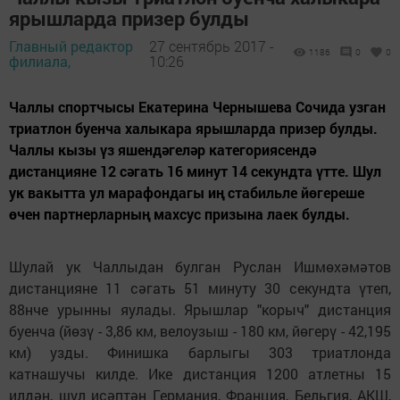
ярышларда призер булды
Главный редактор
27 сентябрь 2017 -
1186
0
0
филиала,
10:26
Чаллы спортчысы Екатерина Чернышева Сочида узган
триатлон буенча халыкара ярышларда призер булды.
Чаллы кызы үз яшендәгеләр категориясендә
дистанцияне 12 сәгать 16 минут 14 секундта үтте. Шул
ук вакытта ул марафондагы иң стабильле йөгереше
өчен партнерларның махсус призына лаек булды.
Шулай ук Чаллыдан булган Руслан Ишмөхәмәтов
дистанцияне 11 сәгать 51 минуту 30 секундта үтеп,
88нче урынны яулады. Ярышлар "корыч" дистанция
буенча (йөзү - 3,86 км, велоузыш - 180 км, йөгерү - 42,195
км) узды. Финишка барлыгы 303 триатлонда
катнашучы килде. Ике дистанция 1200 атлетны 15
илдән, шул исәптән Германия, Франция, Бельгия, АКШ,