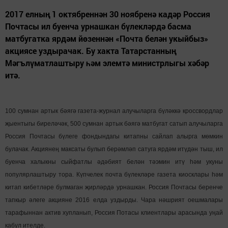
2017 елның 1 октябреннән 30 ноябренә кадәр Россия
Почтасы ил буенча урнашкан бүлекләрдә басма
матбугатка ярдәм йөзеннән «Почта белән укыйбыз»
акциясе уздырачак. Бу хакта Татарстанның
Мәгълүматлаштыру һәм элемтә министрлыгы хәбәр
итә.
100 сумнан артык бәягә газета-журнал алучыларга бүләккә кроссвордлар
җыентыгы биреләчәк, 500 сумнан артык бәягә матбугат сатып алучыларга
Россия Почтасы бүлеге фондындагы китапны сайлап алырга мөмкин
булачак.
Акциянең максаты булып берәмләп сатуга ярдәм итүдән тыш, ил
буенча халыкны сыйфатлы әдәбият белән тәэмин итү һәм укуны
популярлаштыру тора. Күпчелек почта бүлекләре газета киосклары һәм
китап кибетләре булмаган җирләрдә урнашкан.
Россия Почтасы беренче
тапкыр әлеге акцияне 2016 елда уздырды. Чара нәшрият оешмалары
тарафыннан актив хупланып, Россия Потасы клиентлары арасында уңай
кабул ителде.