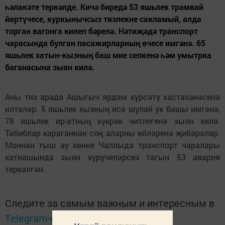
һәлакәте теркәлде. Кичә биредә 53 яшьлек трамвай
йөртүчесе, куркынычсыз тизлекне сакламый, алда
торган вагонга килеп бәрелә. Нәтиҗәдә транспорт
чарасында булган пасажирларның өчесе имгәнә. 65
яшьлек хатын-кызның баш мие селкенә һәм умытрка
баганасына зыян килә.
Аны тиз арада Ашыгыч ярдәм күрсәтү хастаханәсенә
илтәләр. 5 яшьлек кызның исә шулай ук башы имгәнә,
78 яшьлек ир-атның күкрәк читлегенә зыян килә.
Табиблар караганнан соң аларны өйләренә җибәрәләр.
Моннан тыш әу көнне Чаллыда транспорт чаралары
катнашында зыян күрүчеләрсез тагын 53 авария
теркәлгән.
Следите за самым важным и интересным в
Telegram-канале
Татмедиа