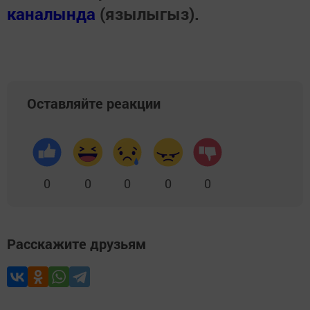
каналында
(язылыгыз).
Оставляйте реакции
0
0
0
0
0
Расскажите друзьям