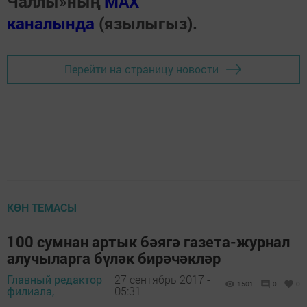
Чаллы»ның
MAX
каналында
(язылыгыз).
Перейти на страницу новости
КӨН ТЕМАСЫ
100 сумнан артык бәягә газета-журнал
алучыларга бүләк бирәчәкләр
Главный редактор
27 сентябрь 2017 -
1501
0
0
филиала,
05:31