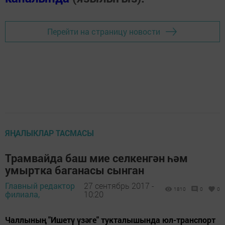
Перейти на страницу новости
ЯҢАЛЫКЛАР ТАСМАСЫ
Трамвайда баш мие селкенгән һәм
умыртка баганасы сынган
Главный редактор
27 сентябрь 2017 -
1810
0
0
филиала,
10:20
Чаллының "Ишетү үзәге" тукталышында юл-транспорт