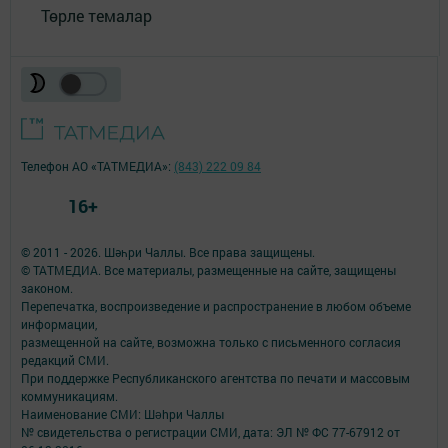
Төрле темалар
Телефон АО «ТАТМЕДИА»:
(843) 222 09 84
16+
© 2011 - 2026. Шәһри Чаллы. Все права защищены.
© ТАТМЕДИА. Все материалы, размещенные на сайте, защищены
законом.
Перепечатка, воспроизведение и распространение в любом объеме
информации,
размещенной на сайте, возможна только с письменного согласия
редакций СМИ.
При поддержке Республиканского агентства по печати и массовым
коммуникациям.
Наименование СМИ: Шəhри Чаллы
№ свидетельства о регистрации СМИ, дата: ЭЛ № ФС 77-67912 от