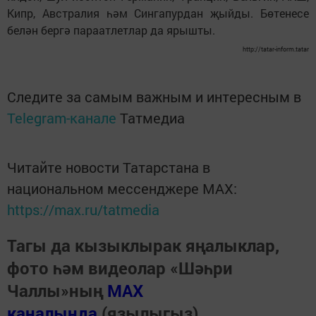
Кипр, Австралия һәм Сингапурдан җыйды. Бөтенесе
белән бергә параатлетлар да ярышты.
http://tatar-inform.tatar
Следите за самым важным и интересным в
Telegram-канале
Татмедиа
Читайте новости Татарстана в
национальном мессенджере MАХ:
https://max.ru/tatmedia
Тагы да кызыклырак яңалыклар,
фото һәм видеолар «Шәһри
Чаллы»ның
MAX
каналында
(язылыгыз).