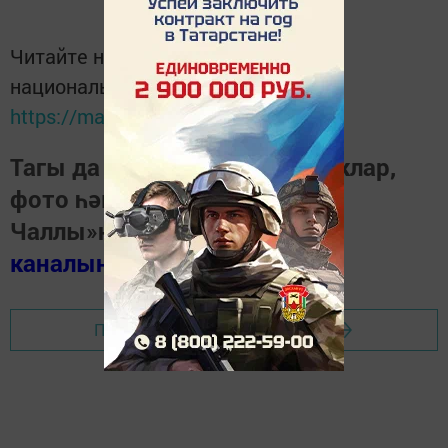
Читайте новости Татарстана в
национальном мессенджере MАХ:
https://max.ru/tatmedia
Тагы да кызыклырак яңалыклар,
фото һәм видеолар «Шәһри
Чаллы»ның
MAX
каналында
(язылыгыз).
Перейти на страницу новости