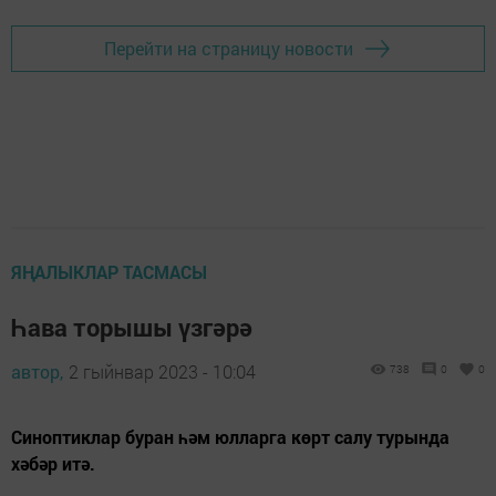
Перейти на страницу новости
ЯҢАЛЫКЛАР ТАСМАСЫ
Һава торышы үзгәрә
автор,
2 гыйнвар 2023 - 10:04
738
0
0
Синоптиклар буран һәм юлларга көрт салу турында
хәбәр итә.