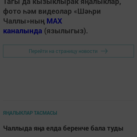
Тагы да кызыклырак яңалыклар,
фото һәм видеолар «Шәһри
Чаллы»ның
MAX
каналында
(язылыгыз).
Перейти на страницу новости
ЯҢАЛЫКЛАР ТАСМАСЫ
Чаллыда яңа елда беренче бала туды