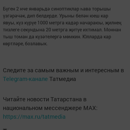
Бүген 2 нче январьдә синоптиклар һава торышы
үзгәрәчәк, дип белдерде. Урыны белән юеш кар
явуы, күз күрүе 1000 метрга кадәр начараюы, җилнең
тизлеге секундына 20 метрга җитүе ихтимал. Моннан
тыш томан да күзәтелергә мөмкин. Юлларда кар
көртләре, бозлавык.
Следите за самым важным и интересным в
Telegram-канале
Татмедиа
Читайте новости Татарстана в
национальном мессенджере MАХ:
https://max.ru/tatmedia