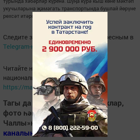
турында хәбәрләр күренә. Шуңа күрә кыш көне мәктәп
укучыларына җәмәгать транспортында бушлай йөрүне
рөхсәт итәргә тәкъдим ителде.
Следите за самым важным и интересным в
Telegram-канале
Татмедиа
Читайте новости Татарстана в
национальном мессенджере MАХ:
https://max.ru/tatmedia
Тагы да кызыклырак яңалыклар,
фото һәм видеолар «Шәһри
Чаллы»ның
MAX
каналында
(язылыгыз).