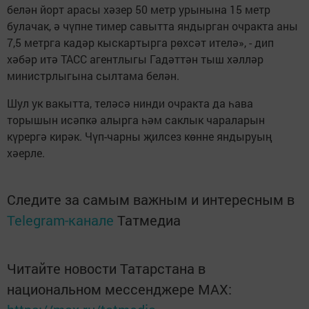
белән йорт арасы хәзер 50 метр урынына 15 метр
булачак, ә чүпне тимер савытта яндырган очракта аны
7,5 метрга кадәр кыскартырга рөхсәт ителә», - дип
хәбәр итә ТАСС агентлыгы Гадәттән тыш хәлләр
министрлыгына сылтама белән.
Шул ук вакытта, теләсә нинди очракта да һава
торышын исәпкә алырга һәм саклык чараларын
күрергә кирәк. Чүп-чарны җилсез көнне яндыруың
хәерле.
Следите за самым важным и интересным в
Telegram-канале
Татмедиа
Читайте новости Татарстана в
национальном мессенджере MАХ: