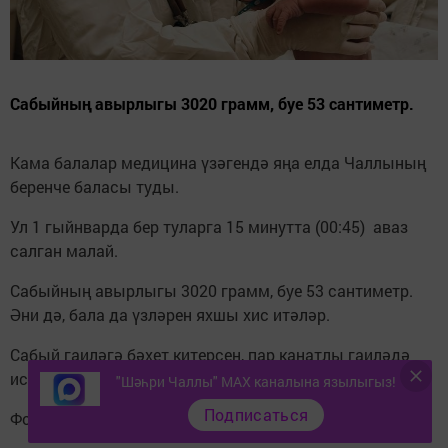
Сабыйның авырлыгы 3020 грамм, буе 53 сантиметр.
Кама балалар медицина үзәгендә яңа елда Чаллының
беренче баласы туды.
Ул 1 гыйнварда бер туларга 15 минутта (00:45) аваз
салган малай.
Сабыйның авырлыгы 3020 грамм, буе 53 сантиметр.
Әни дә, бала да үзләрен яхшы хис итәләр.
Сабый гаиләгә бәхет китерсен, пар канатлы гаиләдә
исән-сау үссен.
"Шәһри Чаллы" MAX каналына язылыгыз!
Подписаться
Фото Челныонлайннан алынды