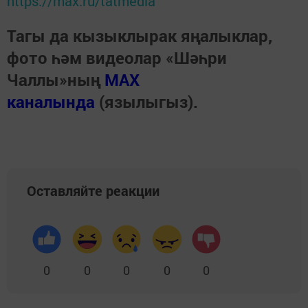
https://max.ru/tatmedia
Тагы да кызыклырак яңалыклар,
фото һәм видеолар «Шәһри
Чаллы»ның
MAX
каналында
(язылыгыз).
Оставляйте реакции
0
0
0
0
0