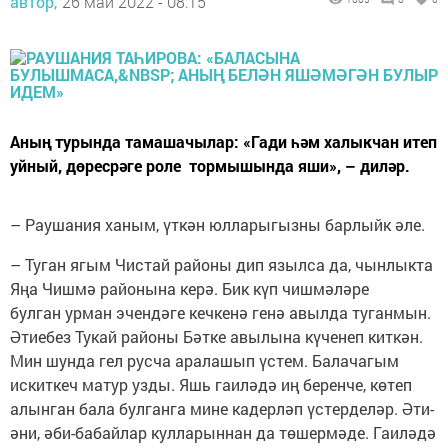
автор,
26 май 2022 - 08:15
Аның турында тамашачылар: «Гади һәм халыкчан итеп
уйный, дөресрәге роле тормышында яши», – диләр.
– Раушания ханым, үткән юлларыгызны барлыйк әле.
– Туган ягым Чистай районы дип язылса да, чынлыкта
Яңа Чишмә районына керә. Бик күп чишмәләре
булган урман эчендәге кечкенә генә авылда туганмын.
Әтиебез Тукай районы Бәтке авылына күченеп киткән.
Мин шунда гел русча аралашып үстем. Балачагым
искиткеч матур узды. Яшь гаиләдә иң беренче, көтеп
алынган бала булганга мине кадерләп үстерделәр. Әти-
әни, әби-бабайлар кулларыннан да төшермәде. Гаиләдә