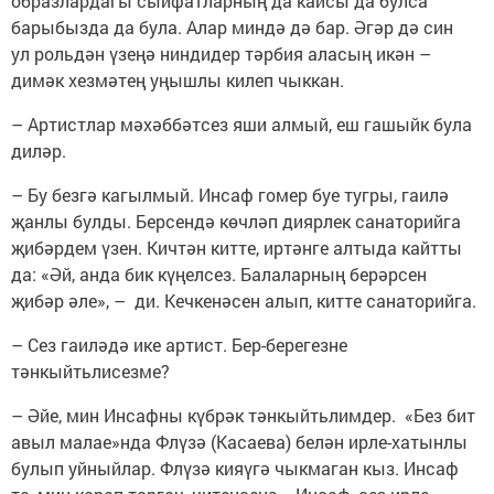
образлардагы сыйфатларның да кайсы да булса
барыбызда да була. Алар миндә дә бар. Әгәр дә син
ул рольдән үзеңә ниндидер тәрбия аласың икән –
димәк хезмәтең уңышлы килеп чыккан.
– Артистлар мәхәббәтсез яши алмый, еш гашыйк була
диләр.
– Бу безгә кагылмый. Инсаф гомер буе тугры, гаилә
җанлы булды. Берсендә көчләп диярлек санаторийга
җибәрдем үзен. Кичтән китте, иртәнге алтыда кайтты
да: «Әй, анда бик күңелсез. Балаларның берәрсен
җибәр әле», – ди. Кечкенәсен алып, китте санаторийга.
– Сез гаиләдә ике артист. Бер-берегезне
тәнкыйтьлисезме?
– Әйе, мин Инсафны күбрәк тәнкыйтьлимдер. «Без бит
авыл малае»нда Флүзә (Касаева) белән ирле-хатынлы
булып уйныйлар. Флүзә кияүгә чыкмаган кыз. Инсаф