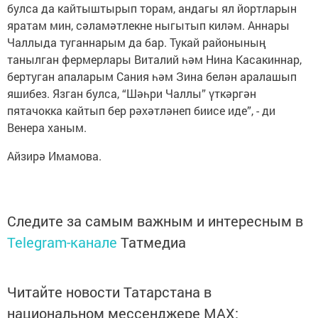
булса да кайтыштырып торам, андагы ял йортларын
яратам мин, сәламәтлекне ныгытып киләм. Аннары
Чаллыда туганнарым да бар. Тукай районының
танылган фермерлары Виталий һәм Нина Касакиннар,
бертуган апаларым Сания һәм Зина белән аралашып
яшибез. Язган булса, “Шәһри Чаллы” үткәргән
пятачокка кайтып бер рәхәтләнеп биисе иде”, - ди
Венера ханым.
Айзирә Имамова.
Следите за самым важным и интересным в
Telegram-канале
Татмедиа
Читайте новости Татарстана в
национальном мессенджере MАХ: