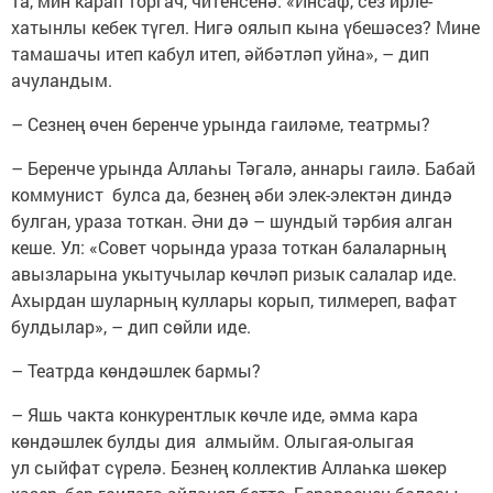
та, мин карап торгач, читенсенә. «Инсаф, сез ирле-
хатынлы кебек түгел. Нигә оялып кына үбешәсез? Мине
тамашачы итеп кабул итеп, әйбәтләп уйна», – дип
ачуландым.
– Сезнең өчен беренче урында гаиләме, театрмы?
– Беренче урында Аллаһы Тәгалә, аннары гаилә. Бабай
коммунист булса да, безнең әби элек-электән диндә
булган, ураза тоткан. Әни дә – шундый тәрбия алган
кеше. Ул: «Совет чорында ураза тоткан балаларның
авызларына укытучылар көчләп ризык салалар иде.
Ахырдан шуларның куллары корып, тилмереп, вафат
булдылар», – дип сөйли иде.
– Театрда көндәшлек бармы?
– Яшь чакта конкурентлык көчле иде, әмма кара
көндәшлек булды дия алмыйм. Олыгая-олыгая
ул сыйфат сүрелә. Безнең коллектив Аллаһка шөкер