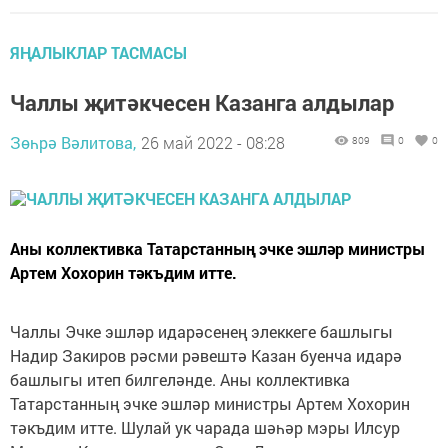
ЯҢАЛЫКЛАР ТАСМАСЫ
Чаллы җитәкчесен Казанга алдылар
Зөһрә Вәлитова,
26 май 2022 - 08:28
809
0
0
Аны коллективка Татарстанның эчке эшләр министры
Артем Хохорин тәкъдим итте.
Чаллы Эчке эшләр идарәсенең элеккеге башлыгы
Надир Закиров рәсми рәвештә Казан буенча идарә
башлыгы итеп билгеләнде. Аны коллективка
Татарстанның эчке эшләр министры Артем Хохорин
тәкъдим итте. Шулай ук чарада шәһәр мэры Илсур