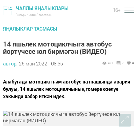
ЧАЛЛЫ ЯҢАЛЫКЛАРЫ
16+
"Шәһри Чаллы" газетасы
ЯҢАЛЫКЛАР ТАСМАСЫ
14 яшьлек мотоциклчыга автобус
йөртүчесе юл бирмәгән (ВИДЕО)
автор,
26 май 2022 - 08:55
781
0
0
Алабугада мотоцикл һәм автобус катнашында авария
булуы, 14 яшьлек мотоциклчының гомере өзелүе
хакында хәбәр иткән идек.