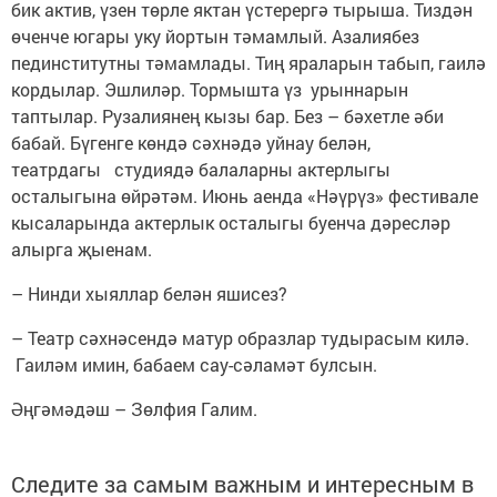
бик актив, үзен төрле яктан үстерергә тырыша. Тиздән
өченче югары уку йортын тәмамлый. Азалиябез
пединститутны тәмамлады. Тиң яраларын табып, гаилә
кордылар. Эшлиләр. Тормышта үз урыннарын
таптылар. Рузалиянең кызы бар. Без – бәхетле әби
бабай. Бүгенге көндә сәхнәдә уйнау белән,
театрдагы студиядә балаларны актерлыгы
осталыгына өйрәтәм. Июнь аенда «Нәүрүз» фестивале
кысаларында актерлык осталыгы буенча дәресләр
алырга җыенам.
– Нинди хыяллар белән яшисез?
– Театр сәхнәсендә матур образлар тудырасым килә.
Гаиләм имин, бабаем сау-сәламәт булсын.
Әңгәмәдәш – Зөлфия Галим.
Следите за самым важным и интересным в