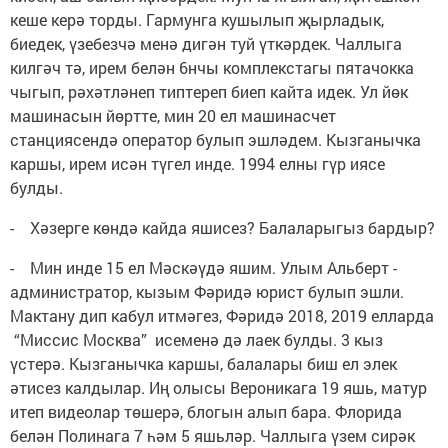
кеше керә торды. Гармунга кушылып җырладык,
биедек, үзебезчә менә дигән туй үткәрдек. Чаллыга
килгәч тә, ирем белән 6нчы комплекстагы пятачокка
чыгып, рәхәтләнеп типтереп биеп кайта идек. Ул йөк
машинасын йөртте, мин 20 ел машинасчет
станциясендә оператор булып эшләдем. Кызганычка
каршы, ирем исән түгел инде. 1994 елны гүр иясе
булды.
- Хәзерге көндә кайда яшисез? Балаларыгыз бардыр?
- Мин инде 15 ел Мәскәүдә яшим. Улым Альберт -
администратор, кызым Фәридә юрист булып эшли.
Мактану дип кабул итмәгез, Фәридә 2018, 2019 елларда
“Миссис Москва” исеменә дә лаек булды. 3 кыз
үстерә. Кызганычка каршы, балалары биш ел элек
әтисез калдылар. Иң олысы Вероникага 19 яшь, матур
итеп видеолар төшерә, блогын алып бара. Флорида
белән Полинага 7 һәм 5 яшьләр. Чаллыга үзем сирәк