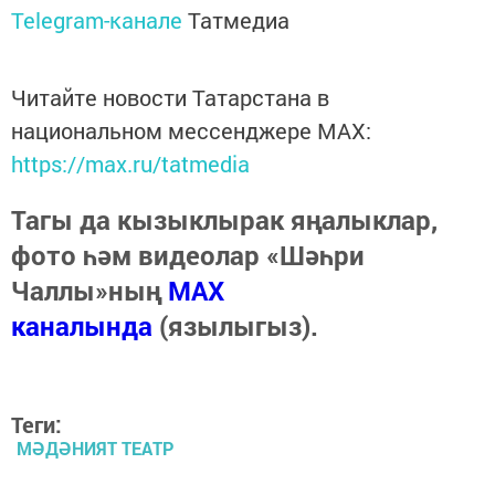
Telegram-канале
Татмедиа
Читайте новости Татарстана в
национальном мессенджере MАХ:
https://max.ru/tatmedia
Тагы да кызыклырак яңалыклар,
фото һәм видеолар «Шәһри
Чаллы»ның
MAX
каналында
(язылыгыз).
Теги:
МӘДӘНИЯТ ТЕАТР