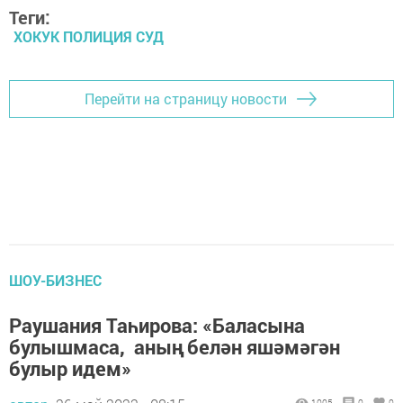
Теги:
ХОКУК ПОЛИЦИЯ СУД
Перейти на страницу новости
ШОУ-БИЗНЕС
Раушания Таһирова: «Баласына
булышмаса, аның белән яшәмәгән
булыр идем»
1005
0
0