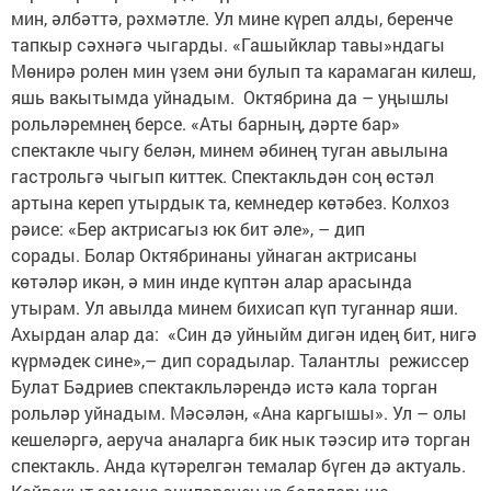
мин, әлбәттә, рәхмәтле. Ул мине күреп алды, беренче
тапкыр сәхнәгә чыгарды. «Гашыйклар тавы»ндагы
Мөнирә ролен мин үзем әни булып та карамаган килеш,
яшь вакытымда уйнадым. Октябрина да – уңышлы
рольләремнең берсе. «Аты барның, дәрте бар»
спектакле чыгу белән, минем әбинең туган авылына
гастрольгә чыгып киттек. Спектакльдән соң өстәл
артына кереп утырдык та, кемнедер көтәбез. Колхоз
рәисе: «Бер актрисагыз юк бит әле», – дип
сорады. Болар Октябринаны уйнаган актрисаны
көтәләр икән, ә мин инде күптән алар арасында
утырам. Ул авылда минем бихисап күп туганнар яши.
Ахырдан алар да: «Син дә уйныйм дигән идең бит, нигә
күрмәдек сине»,– дип сорадылар. Талантлы режиссер
Булат Бәдриев спектакльләрендә истә кала торган
рольләр уйнадым. Мәсәлән, «Ана каргышы». Ул – олы
кешеләргә, аеруча аналарга бик нык тәэсир итә торган
спектакль. Анда күтәрелгән темалар бүген дә актуаль.