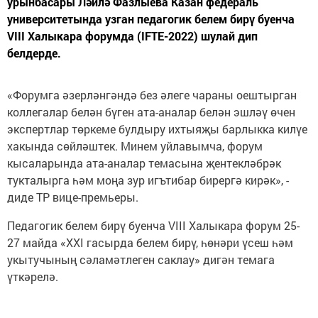
урынбасары Ләйлә Фазлыева Казан федераль
университетында узган педагогик белем бирү буенча
VIII Халыкара форумда (IFTE-2022) шулай дип
белдерде.
«Форумга әзерләнгәндә без әлеге чараны оештырган
коллегалар белән бүген ата-аналар белән эшләү өчен
экспертлар төркеме булдыру ихтыяҗы барлыкка килүе
хакында сөйләштек. Минем уйлавымча, форум
кысаларында ата-аналар темасына җентекләбрәк
тукталырга һәм моңа зур игътибар бирергә кирәк», -
диде ТР вице-премьеры.
Педагогик белем бирү буенча VIII Халыкара форум 25-
27 майда «XXI гасырда белем бирү, һөнәри үсеш һәм
укытучының сәламәтлеген саклау» дигән темага
үткәрелә.