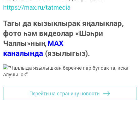
https://max.ru/tatmedia
Тагы да кызыклырак яңалыклар,
фото һәм видеолар «Шәһри
Чаллы»ның
MAX
каналында
(язылыгыз).
Перейти на страницу новости