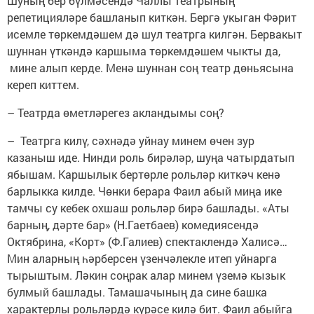
Шуның бер бүлмәсендә Чаллы театрының
репетицияләре башланып киткән. Бергә укыган Фәрит
исемле төркемдәшем дә шул театрга килгән. Бервакыт
шуннан үткәндә каршыма төркемдәшем чыкты да,
мине алып керде. Менә шуннан соң театр дөньясына
кереп киттем.
– Театрда өметләрегез акландымы соң?
– Театрга килү, сәхнәдә уйнау минем өчен зур
казаныш иде. Нинди роль бирәләр, шуңа чатырдатып
ябышам. Каршылык бертөрле рольләр киткәч кенә
барлыкка килде. Чөнки берара Фаил абый миңа ике
тамчы су кебек охшаш рольләр бирә башлады. «Аты
барның, дәрте бар» (Н.Гаетбаев) комедиясендә
Октябрина, «Корт» (Ф.Галиев) спектаклендә Халисә…
Мин аларның һәрберсен үзенчәлекле итеп уйнарга
тырыштым. Ләкин соңрак алар минем үземә кызык
булмый башлады. Тамашачының да сине башка
характерлы рольләрдә күрәсе килә бит. Фаил абыйга