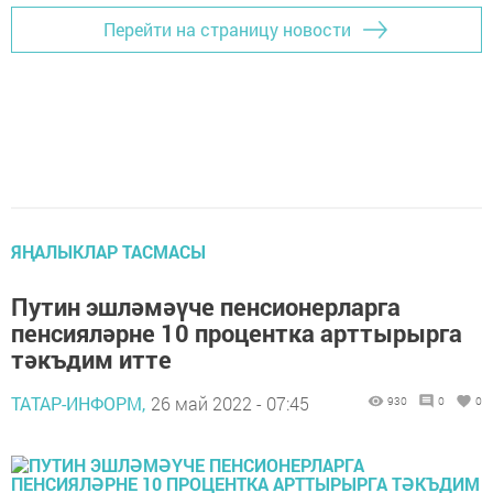
Перейти на страницу новости
ЯҢАЛЫКЛАР ТАСМАСЫ
Путин эшләмәүче пенсионерларга
пенсияләрне 10 процентка арттырырга
тәкъдим итте
ТАТАР-ИНФОРМ,
26 май 2022 - 07:45
930
0
0