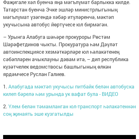
Фаҗигале хәл буенча яңа мәгълүмат барлыкка килде.
Татарстан буенча Эчке эшләр министрлыгының
мәгълүмат үзәгендә хәбәр итүләренчә, мәктәп
укучысына автобус йөртүчесе юл бирмәгән.
– Урынга Алабуга шәһәре прокуроры Рөстәм
Шәрәфетдинов чыкты. Прокуратура һәм Дәүләт
автоинспекциясе хезмәткәрләре юл һәлакәтенең
сәбәпләрен ачыклауны дәвам итә, – дип республика
күзәтчелек ведомствосы башлыгының өлкән
ярдәмчесе Руслан Галиев.
1.
Алабугада мәктәп укучысы питбайк белән автобуска
килеп бәрелә һәм урында ук вафат була - ВИДЕО
2.
Үлем белән тәмамланган юл-транспорт һәлакәтеннән
соң җинаять эше кузгатылды