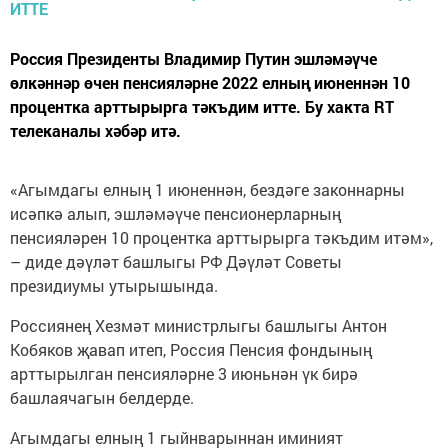
Россия Президенты Владимир Путин эшләмәүче
өлкәннәр өчен пенсияләрне 2022 елның июненнән 10
процентка арттырырга тәкъдим итте. Бу хакта RT
телеканалы хәбәр итә.
«Агымдагы елның 1 июненнән, бездәге законнарны
исәпкә алып, эшләмәүче пенсионерларның
пенсияләрен 10 процентка арттырырга тәкъдим итәм»,
– диде дәүләт башлыгы РФ Дәүләт Советы
президиумы утырышында.
Россиянең Хезмәт министрлыгы башлыгы Антон
Кобяков җавап итеп, Россия Пенсия фондының
арттырылган пенсияләрне 3 июньнән үк бирә
башлаячагын белдерде.
Агымдагы елның 1 гыйнварыннан иминият