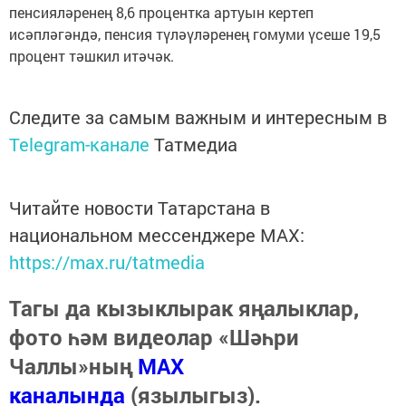
пенсияләренең 8,6 процентка артуын кертеп
исәпләгәндә, пенсия түләүләренең гомуми үсеше 19,5
процент тәшкил итәчәк.
Следите за самым важным и интересным в
Telegram-канале
Татмедиа
Читайте новости Татарстана в
национальном мессенджере MАХ:
https://max.ru/tatmedia
Тагы да кызыклырак яңалыклар,
фото һәм видеолар «Шәһри
Чаллы»ның
MAX
каналында
(язылыгыз).