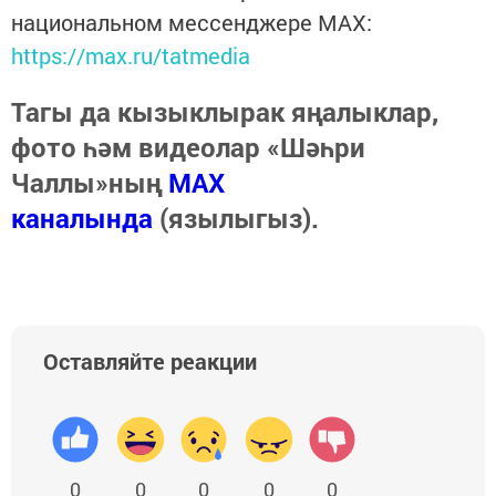
национальном мессенджере MАХ:
https://max.ru/tatmedia
Тагы да кызыклырак яңалыклар,
фото һәм видеолар «Шәһри
Чаллы»ның
MAX
каналында
(язылыгыз).
Оставляйте реакции
0
0
0
0
0