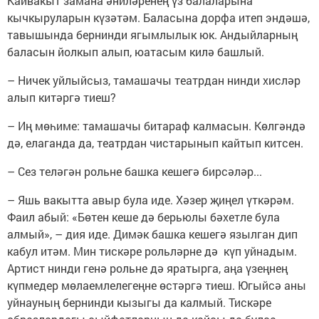
Кайвакыт замана әниләренең үз балаларына
кычкыруларын күзәтәм. Баласына дорфа итеп эндәшә,
тавышында бернинди ягымлылык юк. Андыйларның
баласын йолкып алып, юатасым килә башлый.
– Ничек уйлыйсыз, тамашачы театрдан нинди хисләр
алып китәргә тиеш?
– Иң мөһиме: тамашачы битараф калмасын. Көлгәндә
дә, елаганда да, театрдан чистарынып кайтып китсен.
– Сез теләгән рольне башка кешегә бирсәләр...
– Яшь вакытта авыр була иде. Хәзер җиңел үткәрәм.
Фаил абый: «Бөтен кеше дә берьюлы бәхетле була
алмый», – дия иде. Димәк башка кешегә язылган дип
кабул итәм. Мин тискәре рольләрне дә күп уйнадым.
Артист нинди генә рольне дә яратырга, аңа үзеңнең
күпмедер мөлаемлелегеңне өстәргә тиеш. Югыйсә аны
уйнауның бернинди кызыгы да калмый. Тискәре