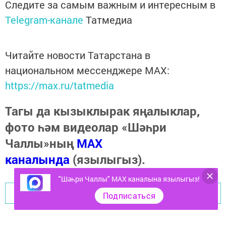
Следите за самым важным и интересным в
Telegram-канале
Татмедиа
Читайте новости Татарстана в
национальном мессенджере MАХ:
https://max.ru/tatmedia
Тагы да кызыклырак яңалыклар,
фото һәм видеолар «Шәһри
Чаллы»ның
MAX
каналында
(язылыгыз).
"Шәһри Чаллы" MAX каналына язылыгыз!
Перейти на страницу новости
Подписаться