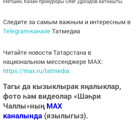
Метшин, Казан прокуроры Олег Дроздов катнашты.
Следите за самым важным и интересным в
Telegram-канале
Татмедиа
Читайте новости Татарстана в
национальном мессенджере MАХ:
https://max.ru/tatmedia
Тагы да кызыклырак яңалыклар,
фото һәм видеолар «Шәһри
Чаллы»ның
MAX
каналында
(язылыгыз).