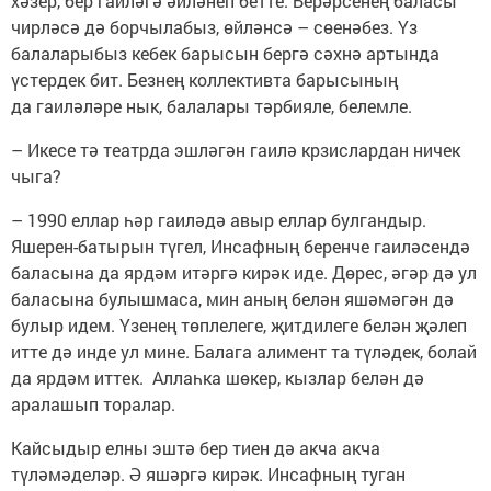
хәзер, бер гаиләгә әйләнеп бетте. Берәрсенең баласы
чирләсә дә борчылабыз, өйләнсә – сөенәбез. Үз
балаларыбыз кебек барысын бергә сәхнә артында
үстердек бит. Безнең коллективта барысының
да гаиләләре нык, балалары тәрбияле, белемле.
– Икесе тә театрда эшләгән гаилә крзислардан ничек
чыга?
– 1990 еллар һәр гаиләдә авыр еллар булгандыр.
Яшерен-батырын түгел, Инсафның беренче гаиләсендә
баласына да ярдәм итәргә кирәк иде. Дөрес, әгәр дә ул
баласына булышмаса, мин аның белән яшәмәгән дә
булыр идем. Үзенең төплелеге, җитдилеге белән җәлеп
итте дә инде ул мине. Балага алимент та түләдек, болай
да ярдәм иттек. Аллаһка шөкер, кызлар белән дә
аралашып торалар.
Кайсыдыр елны эштә бер тиен дә акча акча
түләмәделәр. Ә яшәргә кирәк. Инсафның туган