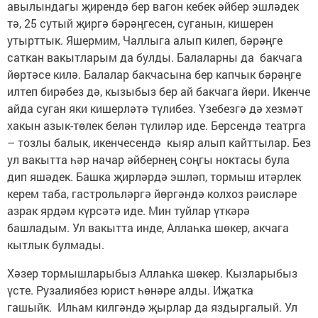
авылындагы җирендә бер вагон кебек әйбер эшләдек
тә, 25 сутый җиргә бәрәңгесен, суганын, кишерен
утырттык. Яшермим, Чаллыга алып килеп, бәрәңге
саткан вакытларым да булды. Балаларны да бакчага
йөртәсе килә. Балалар бакчасына бер капчык бәрәңге
илтеп бирәбез дә, кызыбыз бер ай бакчага йөри. Икенче
айда суган яки кишерләтә түлибез. Үзебезгә дә хезмәт
хакын азык-төлек белән түлиләр иде. Берсендә театрга
– тозлы балык, икенчесендә кыяр алып кайттылар. Без
ул вакытта һәр начар әйбернең соңгы ноктасы була
дип яшәдек. Башка җирләрдә эшләп, тормыш итәрлек
керем таба, гастрольләргә йөргәндә колхоз рәисләре
азрак ярдәм күрсәтә иде. Мин туйлар үткәрә
башладым. Ул вакытта инде, Аллаһка шөкер, акчага
кытлык булмады.
Хәзер тормышларыбыз Аллаһка шөкер. Кызларыбыз
үсте. Рузалиябез юрист һөнәре алды. Иҗатка
гашыйк. Илһам килгәндә җырлар да яздыргалый. Ул