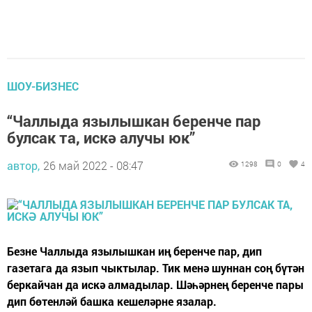
ШОУ-БИЗНЕС
“Чаллыда язылышкан беренче пар
булсак та, искә алучы юк”
автор,
26 май 2022 - 08:47
1298
0
4
Безне Чаллыда язылышкан иң беренче пар, дип
газетага да язып чыктылар. Тик менә шуннан соң бүтән
беркайчан да искә алмадылар. Шәһәрнең беренче пары
дип бөтенләй башка кешеләрне язалар.