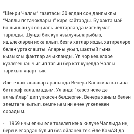
“Шәһри Чаллы” газетасы 30 елдан соң данлыклы
“Чаллы пятачокларын” кире кайтарды. Бу хакта май
башыннан ук социаль челтәрләрдә мәгълүмат
таралды. Шунда бик күп язылучыларыбыз,
яшьлекләрен искә алып, безгә хатлар язды, хатирәләре
белән уртаклашты. Аларны укып, шактый гына
кызыклы фактлар ачыкланды. Ул чор кешеләре
күзлегеннән чыгып тагын бер кат күңелдә Чаллы
тарихын яңарттык.
Әлеге кайтавазлар арасында Венера Касакина хатына
битараф калалмадым. Ул анда “хәзер искә дә
алмыйлар” дип үпкәсен белдергән. Венера ханым белән
элемтәгә чыгып, кемгә һәм ни өчен үпкәләвен
сорадым.
- 1969 нчы елны әле төзелеп кенә килүче Чаллыда иң
беренчеләрдән булып без өйләнештек. Әле КамАЗ да