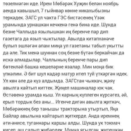
төзелмәгән иде. Ирем Мөбәрәк Хуҗин белән ноябрь
аенда кавышып, 7 гыйнвар көнне никахыбызны
теркәдек. ЗАГС ул чакта ГЭС бистәсенең Үзәк
урамында урнашкан кечкенә генә бина иде. Шунда
безне Чаллыда язылышкан иң беренче пар дип
газетага да язып чыктылар. Авылда китапханәче
булып эшләгән апам миңа ул газетаны табып укытты
да әле. Тик менә шуннан соң безне бүтән беркайчан да
искә алмадылар. Чаллының беренче пары дип
бөтенләй башка кешеләрне язалар. Мин моңа бик
үпкәлим. Ә бит шул кадәр матур итеп туй үткәргән идек.
Ул көн әле дә күз алдымда. ЗАГСтан чыккач, җәяү
авылга кайтып киттек. Җиңел машиналар юк чак.
Өстәвенә урамда кыш. Ул карның күплеген күрсәгез, әй,
ерып тордык без аны... Игенче дигән авылга җиткәч,
Мөбәрәкнең бер танышы тракторына утыртып, Яңа
Байлар авылына кайтарып җиткерде. Анда иремнең
әти-әнисе, туганнары каршы алды. Шунда ук токмач
кисеп, аш салып җибәрдек. Мунча ягылган, җитешкән