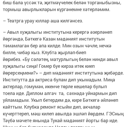
биш бала үссәк тә, җитмәүчелек белән торганыбызны,
тормыш авырлыкларын күргәнемне хәтерләмим.
– Театрга урау юллар аша килгәнсез.
– Авыл хуҗалыгы институтына керергә әзерләнеп
йөргәндә, Бәткегә Казан мәдәният институтын
тәмамлаган бер апа килде. Мин озын чәчле, нечкә
билле, чибәр кыз. Клубта җырлап-биеп
йөрибез. «Бу сәләтең, матурлыгың белән нинди авыл
хуҗалыгы сиңа! Гомер буе кирза итек киеп
йөрерсеңмени?» – дип мәдәният институтына җибәрде.
Институтта да актриса булам дип укымадым. Миңа
актерлар, гомумән, икенче төрле кешеләр булып
тоела иде. Диплом алгач та, сәхнәдә уйнармын дип
уйламадым. Укып бетердем дә, кире Бәткегә әйләнеп
кайттым. Клубка ремонт ясыйм дип, акчалар
күчерттереп, мәш килеп авылда эшләп йөрдем. ГЭСның
Тәүбә мәчете янында Тукай мәдәният йорты бар иде.