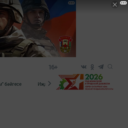
16+
" бәйгесе
Иҗат
Реклама
Онлайн язы