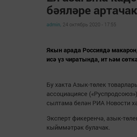
бәяләре артача
admin,
24 октябрь 2020 - 17:55
Якын арада Россиядә макарон
исә үз чиратында, ит һәм сөтк
Бу хакта Азык-төлек товарлар
ассоциациясе («Руспродсоюз»
сылтама белән РИА Новости хә
Эксперт фикеренчә, азык-төле
кыйммәтрәк булачак.