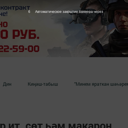
5
Автоматическое закрытие баннера через
Дин
Киңәш-табыш
"Минем яраткан шәһәрем
р ит, сөт һәм макарон