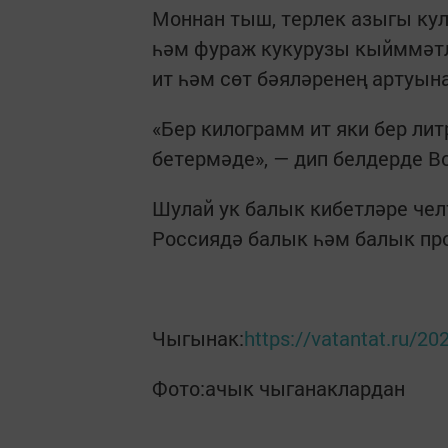
Моннан тыш, терлек азыгы кул
һәм фураж кукурузы кыйммәтлә
ит һәм сөт бәяләренең артуына
«Бер килограмм ит яки бер ли
бетермәде», — дип белдерде В
Шулай ук балык кибетләре чел
Россиядә балык һәм балык про
Чыгынак:
https://vatantat.ru/2
Фото:ачык чыганаклардан