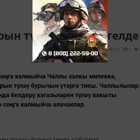
ын түләү җиңеләйтелде
700
0
 соңга калмыйча Чаллы халкы милеккә,
рын түләү бурычын үтәргә тиеш. Чаллылылар
нда белдерү кәгазьләрен түләү вакыты
ә соңга калмыйча алачаклар.
әлү урыны буенча төрле сәбәпләр