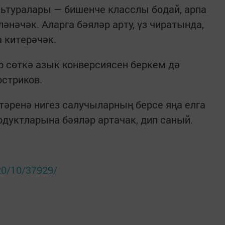
ьтуралары — бишенче класслы бодай, арпа
нәчәк. Аларга бәяләр арту, үз чиратында,
 китерәчәк.
тр сөткә азык конверсиясен беркем дә
остриков.
тәренә нигез салучыларның берсе яңа елга
дуктларына бәяләр артачак, дип саный.
020/10/37929/