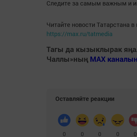
Следите за самым важным и 
Читайте новости Татарстана 
https://max.ru/tatmedia
Тагы да кызыклырак яңа
Чаллы»ның
MAX каналы
Оставляйте реакции
0
0
0
0
0