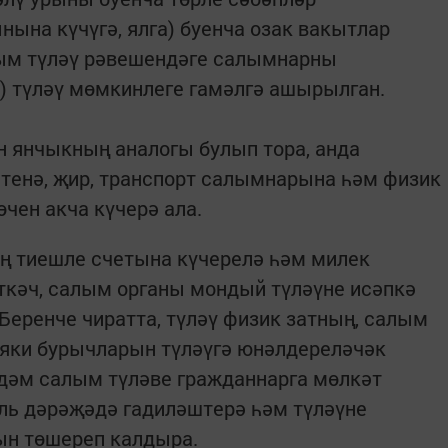
нына күчүгә, ялга) буенча озак вакытлар
лым түләү рәвешендәге салымнарны
) түләү мөмкинлеге гамәлгә ашырылган.
н янчыкның аналогы булып тора, анда
тенә, җир, транспорт салымнарына һәм физик
чен акча күчерә ала.
 тиешле счетына күчерелә һәм милек
кәч, салым органы мондый түләүне исәпкә
Беренче чиратта, түләү физик затның, салым
 яки бурычларын түләүгә юнәлдереләчәк
рдәм салым түләве гражданнарга мөлкәт
ь дәрәҗәдә гадиләштерә һәм түләүне
ын төшереп калдыра.