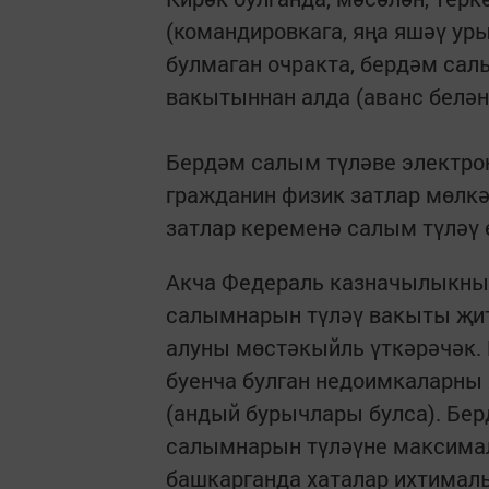
(командировкага, яңа яшәү уры
булмаган очракта, бердәм са
вакытыннан алда (аванс белән
Бердәм салым түләве электро
гражданин физик затлар мөлкә
затлар кеременә салым түләү ө
Акча Федераль казначылыкның
салымнарын түләү вакыты җит
алуны мөстәкыйль үткәрәчәк. 
буенча булган недоимкаларны
(андый бурычлары булса). Бе
салымнарын түләүне максимал
башкарганда хаталар ихтимал