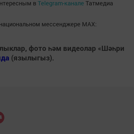
интересным в
Telegram-канале
Татмедиа
в национальном мессенджере MАХ:
лыклар, фото һәм видеолар «Шәһри
нда
(язылыгыз).