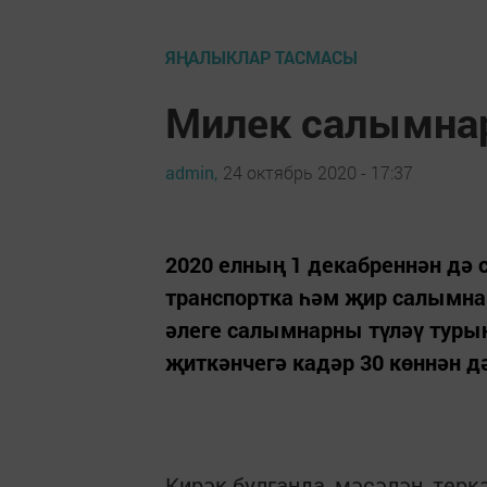
ЯҢАЛЫКЛАР ТАСМАСЫ
Милек салымнар
admin,
24 октябрь 2020 - 17:37
2020 елның 1 декабреннән дә
транспортка һәм җир салымна
әлеге салымнарны түләү туры
җиткәнчегә кадәр 30 көннән д
Кирәк булганда, мәсәлән, терк