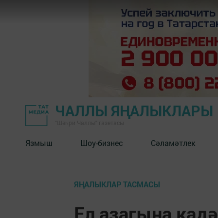
ЧАЛЛЫ ЯҢАЛЫКЛАРЫ
"Шәһри Чаллы" газетасы
Язмыш
Шоу-бизнес
Сәламәтлек
ЯҢАЛЫКЛАР ТАСМАСЫ
Ел азагына кадә