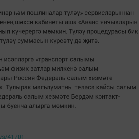
нар һәм пошлиналар түләү» сервисларыннан
енең шәхси кабинеты аша «Аванс янчыкларын
нып күчерергә мөмкин. Түләү процедурасы бик
түләү суммасын күрсәтү дә җитә.
 исәпләргә «транспорт салымы
һәм физик затлар милкенә салым
лары Россия Федераль салым хезмәте
әк. Тулырак мәгълүматны теләсә кайсы салым
едераль салым хезмәте Бердәм контакт-
ы буенча алырга мөмкин.
ews/41701