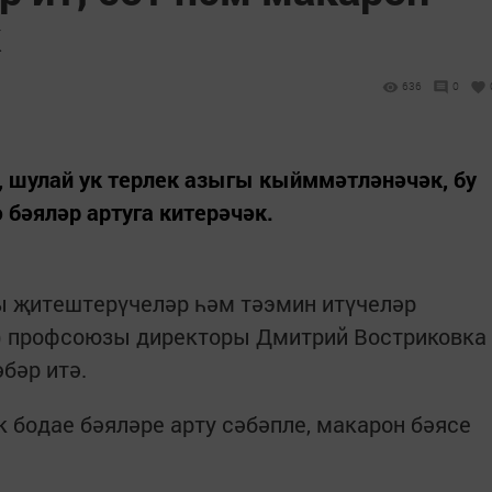
к
636
0
, шулай ук терлек азыгы кыйммәтләнәчәк, бу
ә бәяләр артуга китерәчәк.
ы җитештерүчеләр һәм тәэмин итүчеләр
) профсоюзы директоры Дмитрий Востриковка
бәр итә.
к бодае бәяләре арту сәбәпле, макарон бәясе