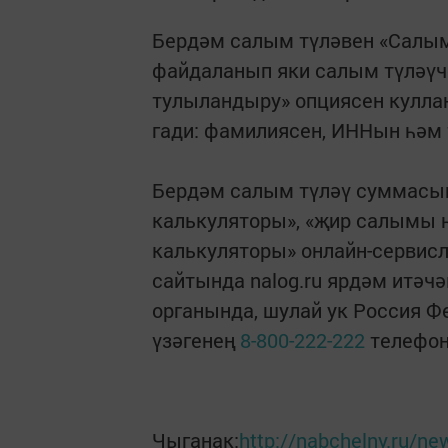
Бердәм салым түләвен «Салым
файдаланып яки салым түләүч
тулыландыру» опциясен кулла
гади: фамилиясен, ИННын һәм 
Бердәм салым түләү суммасын
калькуляторы», «җир салымы 
калькуляторы» онлайн-сервис
сайтында nalog.ru ярдәм итәч
органында, шулай ук Россия Ф
үзәгенең
8-800-222-222
телефон
Чыганак:
http://nabchelny.ru/n