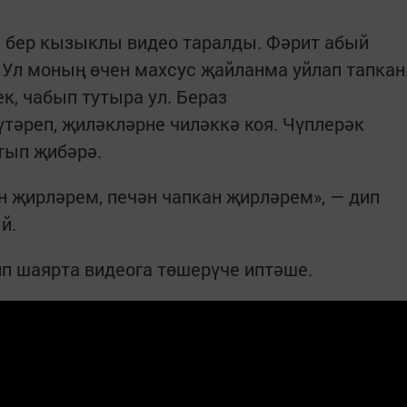
 бер кызыклы видео таралды. Фәрит абый
 Ул моның өчен махсус җайланма уйлап тапкан
к, чабып тутыра ул. Бераз
тәреп, җиләкләрне чиләккә коя. Чүплерәк
тып җибәрә.
н җирләрем, печән чапкан җирләрем», — дип
й.
ип шаярта видеога төшерүче иптәше.