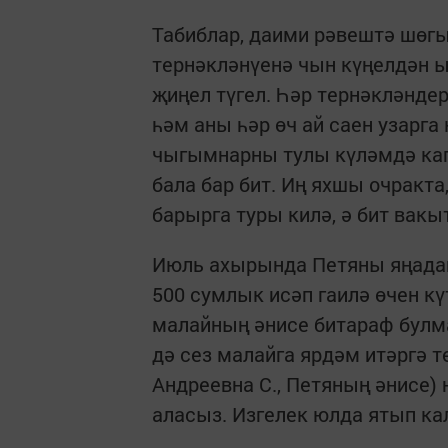
Табиблар, даими рәвештә шөгы
тернәкләнүенә чын күңелдән 
җиңел түгел. Һәр тернәкләнде
һәм аны һәр өч ай саен узарга
чыгымнарны тулы күләмдә капл
бала бар бит. Иң яхшы очракта
барырга туры килә, ә бит вакыт
Июль ахырында Петяны яңадан 
500 сумлык исәп гаилә өчен к
малайның әнисе битараф булма
дә сез малайга ярдәм итәргә те
Андреевна С., Петяның әнисе)
аласыз. Изгелек юлда ятып к