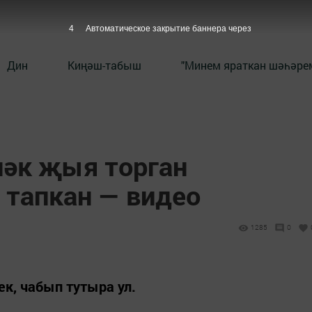
3
Автоматическое закрытие баннера через
Дин
Киңәш-табыш
"Минем яраткан шәһәрем
әк җыя торган
 тапкан — видео
1285
0
ек, чабып тутыра ул.