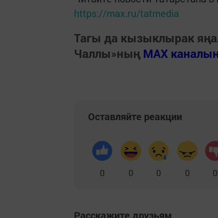
https://max.ru/tatmedia
Тагы да кызыклырак яңа
Чаллы»ның
MAX каналы
Оставляйте реакции
0
0
0
0
0
Расскажите друзьям