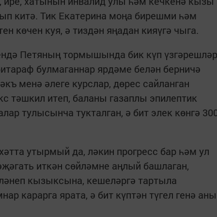
 ире, хатынын инвалид улы һәм кечкенә кызы
ып китә. Тик Екатерина моңа бирешми һәм
ен көчен куя, ә тиздән яңадан кияүгә чыга.
чендә Петяның тормышында бик күп үзгәрешлә
тараф булмаганнар ярдәме белән берничә
әкъ менә әлеге курслар, дөрес сайланган
кс тәшкил итеп, баланы газаплы эпилептик
алар тулысынча тукталган, ә бит элек көнгә 30
 хәтта утырмый да, ләкин прогресс бар һәм ул
рәҗәгать иткән сөйләмне аңлый башлаган,
тләнеп кызыксына, кешеләргә тартыла
нар карарга ярата, ә бит күптән түгел генә аны