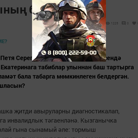
ының бәясе күпме?
1225
0
 Петя Серегин табиб хатасы нәтиҗәсендә
 Екатеринага табиблар улыннан баш тартырга
әламәт бала табарга мөмкинлеген белдергән.
ашласын?
ашка җитди авыруларны диагностикалап,
га инвалидлык тәгаенләнә. Кызганычка
олай гына сынамый әле: тормыш