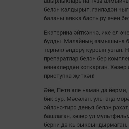
авырлыкларына түзә алмыйча,
белән калдырып, гаиләдән чыг
баланы аякка бастыру өчен бөт
Екатерина әйткәнчә, ике ел э
булды. Малайның язмышына би
тернәкләндерү курсын узган. Н
препаратлар белән бер компле
өянәкләрдән коткарган. Хәзер 
приступка җиткән!
Әйе, Петя әле һаман да йөрми,
бик зур. Мәсәлән, улы аңа мө
әйләнә-тирә дөнья белән рәхә
башлаган, хәзер ул мультфильм
берни дә кызыксындырмаган.