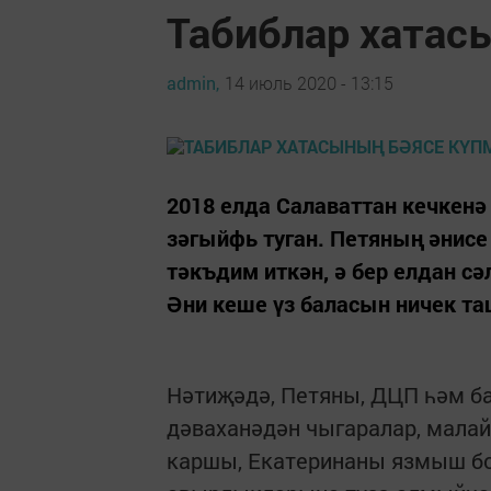
Табиблар хатас
admin,
14 июль 2020 - 13:15
2018 елда Салаваттан кечкенә
зәгыйфь туган. Петяның әнисе
тәкъдим иткән, ә бер елдан с
Әни кеше үз баласын ничек т
Нәтиҗәдә, Петяны, ДЦП һәм б
дәваханәдән чыгаралар, малай
каршы, Екатеринаны язмыш б