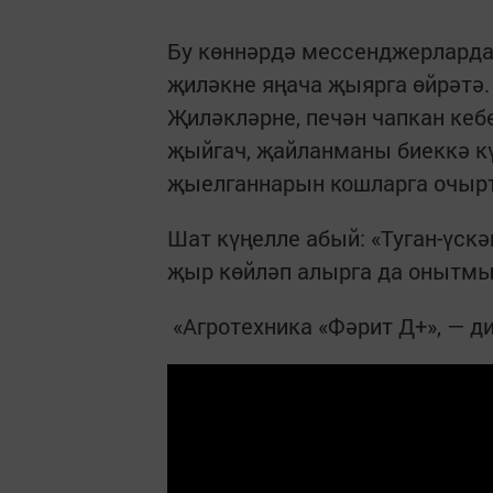
Бу көннәрдә мессенджерларда
җиләкне яңача җыярга өйрәтә.
Җиләкләрне, печән чапкан кебе
җыйгач, җайланманы биеккә кү
җыелганнарын кошларга очыр
Шат күңелле абый: «Туган-үскә
җыр көйләп алырга да онытмы
«Агротехника «Фәрит Д+», — д