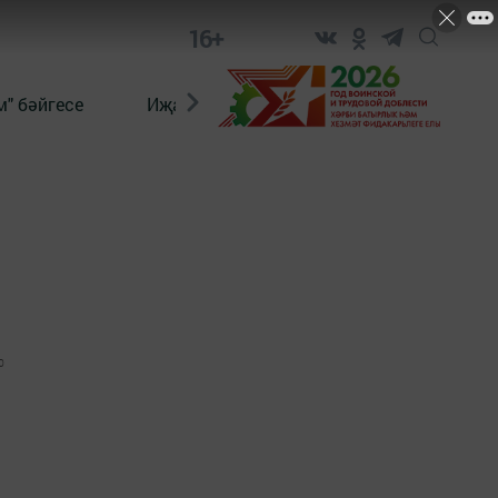
16+
" бәйгесе
Иҗат
Реклама
Онлайн язы
0