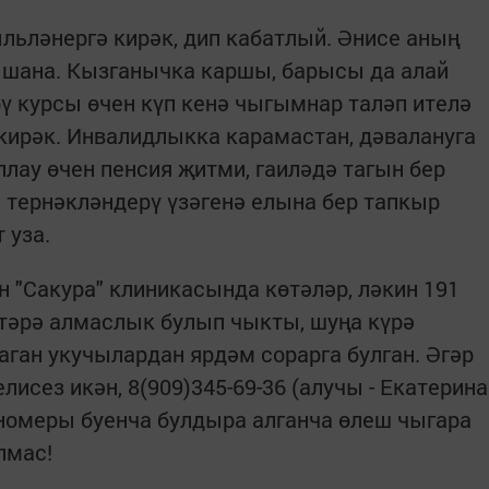
льләнергә кирәк, дип кабатлый. Әнисе аның
ышана. Кызганычка каршы, барысы да алай
рү курсы өчен күп кенә чыгымнар таләп ителә
 кирәк. Инвалидлыкка карамастан, дәвалануга
ау өчен пенсия җитми, гаиләдә тагын бер
, тернәкләндерү үзәгенә елына бер тапкыр
 уза.
"Сакура" клиникасында көтәләр, ләкин 191
үтәрә алмаслык булып чыкты, шуңа күрә
ган укучылардан ярдәм сорарга булган. Әгәр
лисез икән, 8(909)345-69-36 (алучы - Екатерина
 номеры буенча булдыра алганча өлеш чыгара
алмас!