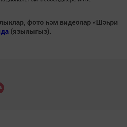
лыклар, фото һәм видеолар «Шәһри
нда
(язылыгыз).