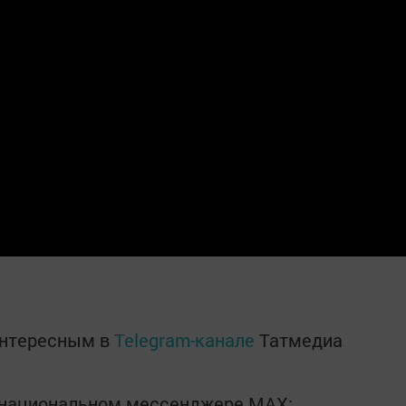
интересным в
Telegram-канале
Татмедиа
в национальном мессенджере MАХ: