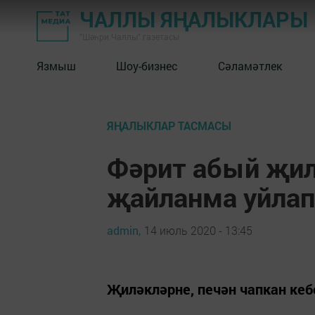
ЧАЛЛЫ ЯҢАЛЫКЛАРЫ
"Шәһри Чаллы" газетасы
Язмыш
Шоу-бизнес
Сәламәтлек
ЯҢАЛЫКЛАР ТАСМАСЫ
Фәрит абый җил
җайланма уйлап
admin,
14 июль 2020 - 13:45
Җиләкләрне, печән чапкан кеб