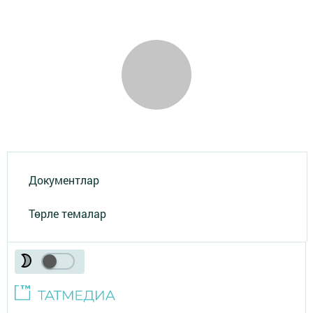
Документлар
Төрле темалар