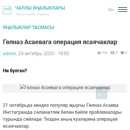
ЧАЛЛЫ ЯҢАЛЫКЛАРЫ
16+
"Шәһри Чаллы" газетасы
ЯҢАЛЫКЛАР ТАСМАСЫ
Гөлназ Асаевага операция ясаячаклар
admin,
24 октябрь 2020 - 10:50
742
0
0
Ни булган?
21 октябрьдә көндез популяр җырчы Гөлназ Асаева
Инстаграмда сәламәтлек белән бәйле проблемалары
турында сөйләде. Тиздән аның күзләренә операция
ясаячаклар.