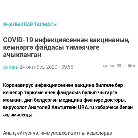
ЯҢАЛЫКЛАР ТАСМАСЫ
COVID-19 инфекциясеннән вакцинаның
кемнәргә файдасы тимәячәге
ачыкланган
admin,
24 октябрь 2020 - 09:56
639
0
0
Коронавирус инфекциясеннән вакцина билгеле бер
кешеләр төркеме өчен файдасыз булып чыгарга
мөмкин, дип белдергән медицина фәннәре докторы,
вирусолог Анатолий Альтштейн URA.ru хәбәрчесе белән
әңгәмәсендә.
Аның әйтүенчә, иммунодефицитлы кешеләрдә