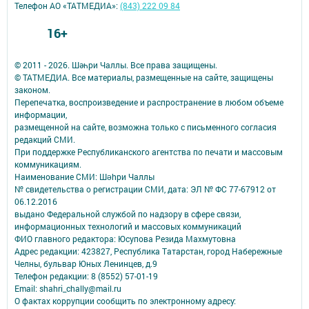
Телефон АО «ТАТМЕДИА»:
(843) 222 09 84
16+
© 2011 - 2026. Шәһри Чаллы. Все права защищены.
© ТАТМЕДИА. Все материалы, размещенные на сайте, защищены
законом.
Перепечатка, воспроизведение и распространение в любом объеме
информации,
размещенной на сайте, возможна только с письменного согласия
редакций СМИ.
При поддержке Республиканского агентства по печати и массовым
коммуникациям.
Наименование СМИ: Шəhри Чаллы
№ свидетельства о регистрации СМИ, дата: ЭЛ № ФС 77-67912 от
06.12.2016
выдано Федеральной службой по надзору в сфере связи,
информационных технологий и массовых коммуникаций
ФИО главного редактора: Юсупова Резида Махмутовна
Адрес редакции: 423827, Республика Татарстан, город Набережные
Челны, бульвар Юных Ленинцев, д.9
Телефон редакции: 8 (8552) 57-01-19
Email: shahri_chally@mail.ru
О фактах коррупции сообщить по электронному адресу: