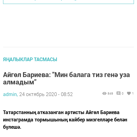
ЯҢАЛЫКЛАР ТАСМАСЫ
Айгөл Бариева: "Мин балага тиз генә уза
алмадым"
admin,
24 октябрь 2020 - 08:52
849
0
1
Татарстанның атказанган артисты Айгөл Бариева
инстаграмда тормышының кайбер мизгелләре белән
бүлешә.