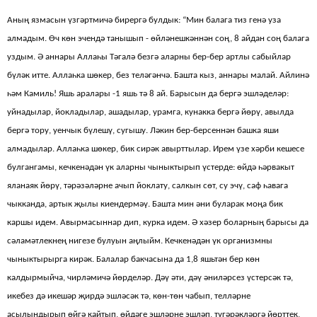
Аның язмасын үзгәртмичә бирергә булдык: “Мин балага тиз генә уза
алмадым. Өч көн эчендә танышып - өйләнешкәннән соң, 8 айдан соң балага
уздым. Ә аннары Аллаһы Тәгалә безгә аларны бер-бер артлы сабыйлар
бүләк итте. Аллаһка шөкер, без теләгәнчә. Башта кыз, аннары малай. Айлинә
һәм Камиль! Яшь аралары -1 яшь тә 8 ай. Барысын да бергә эшләделәр:
уйнадылар, йокладылар, ашадылар, урамга, кунакка бергә йөрү, авылда
бергә тору, уенчык бүлешү, сугышу. Ләкин бер-берсеннән башка яши
алмадылар. Аллаһка шөкер, бик сирәк авырттылар. Ирем үзе хәрби кешесе
булгангамы, кечкенәдән үк аларны чыныктырып үстерде: өйдә һәрвакыт
яланаяк йөрү, тәрәзәләрне ачып йоклату, салкын сөт, су эчү, саф һавага
чыкканда, артык җылы киендермәү. Башта мин әни буларак моңа бик
каршы идем. Авырмасыннар дип, курка идем. Ә хәзер боларның барысы да
сәламәтлекнең нигезе булуын аңлыйм. Кечкенәдән үк организмны
чыныктырырга кирәк. Балалар бакчасына да 1,8 яшьтән бер көн
калдырмыйча, чирләмичә йөрделәр. Дәү әти, дәү әниләрсез үстерсәк тә,
икебез дә икешәр җирдә эшләсәк тә, көн-төн чабып, телләрне
асылындырып өйгә кайтып, өйдәге эшләрне эшләп, түгәрәкләргә йөрттек,