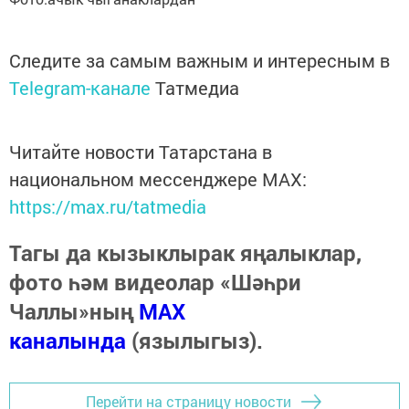
Следите за самым важным и интересным в
Telegram-канале
Татмедиа
Читайте новости Татарстана в
национальном мессенджере MАХ:
https://max.ru/tatmedia
Тагы да кызыклырак яңалыклар,
фото һәм видеолар «Шәһри
Чаллы»ның
MAX
каналында
(язылыгыз).
Перейти на страницу новости