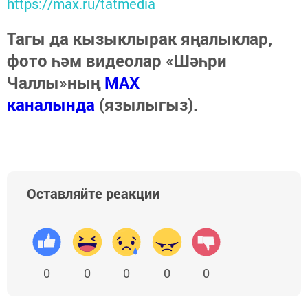
https://max.ru/tatmedia
Тагы да кызыклырак яңалыклар,
фото һәм видеолар «Шәһри
Чаллы»ның
MAX
каналында
(язылыгыз).
Оставляйте реакции
0
0
0
0
0