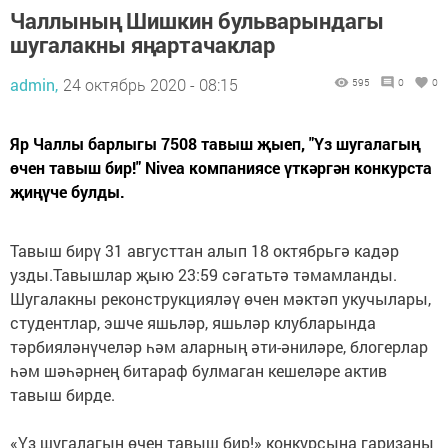
Чаллының Шишкин бульварындагы
шугалакны яңартачаклар
admin,
24 октябрь 2020 - 08:15
595
0
0
Яр Чаллы барлыгы 7508 тавыш җыеп, "Үз шугалагың
өчен тавыш бир!" Nivea компаниясе үткәргән конкурста
җиңүче булды.
Тавыш бирү 31 августтан алып 18 октябрьгә кадәр
узды.Тавышлар җыю 23:59 сәгатьтә тәмамланды.
Шугалакны реконструкцияләү өчен мәктәп укучылары,
студентлар, эшче яшьләр, яшьләр клубларында
тәрбияләнүчеләр һәм аларның әти-әниләре, блогерлар
һәм шәһәрнең битараф булмаган кешеләре актив
тавыш бирде.
«Үз шугалагың өчен тавыш бир!» конкурсына гаризаны