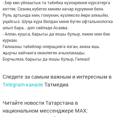
- Бер көн уйлаштык та табибка күзләремне күрсәтергә
киттек. Сезнең күбегез минем начар күрүемне белә.
Руль артында мин, гомумән, күзлексез йөри алмыйм,
уңайсыз. Шуңа күрә Вилдан мине бүген офтальмологка
алып бара, - дип сөйләде Асаева.
- Аллаһ кушса, барысы да яхшы булыр, ләкин мин бик
куркам.
Гөлназны табиблар операциягә язган, әмма яшь
җырчы кайчанга икәнлеген ачыкламады.
Борчылма, барысы да яхшы булыр, Гөлназ!
Следите за самым важным и интересным в
Telegram-канале
Татмедиа
Читайте новости Татарстана в
национальном мессенджере MАХ: