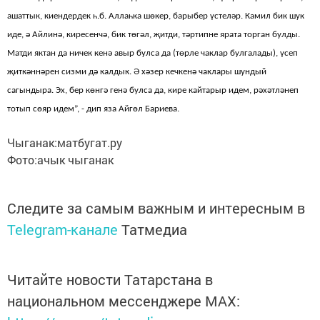
ашаттык, киендердек һ.б. Аллаһка шөкер, барыбер үстеләр. Камил бик шук
иде, ә Айлинә, киресенчә, бик төгәл, җитди, тәртипне ярата торган булды.
Матди яктан да ничек кенә авыр булса да (төрле чаклар булгалады), үсеп
җиткәннәрен сизми дә калдык. Ә хәзер кечкенә чаклары шундый
сагындыра. Эх, бер көнгә генә булса да, кире кайтарыр идем, рәхәтләнеп
тотып сөяр идем”, - дип яза Айгөл Бариева.
Чыганак:матбугат.ру
Фото:ачык чыганак
Следите за самым важным и интересным в
Telegram-канале
Татмедиа
Читайте новости Татарстана в
национальном мессенджере MАХ: