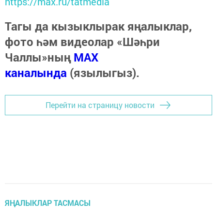
https://max.ru/tatmedia
Тагы да кызыклырак яңалыклар,
фото һәм видеолар «Шәһри
Чаллы»ның
MAX
каналында
(язылыгыз).
Перейти на страницу новости
ЯҢАЛЫКЛАР ТАСМАСЫ