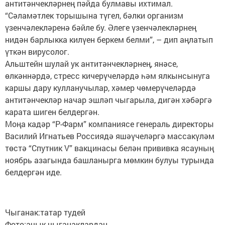
антитәнчекләрнең пәйда булмавы ихтимал.
“Сәламәтлек торышына түгел, бәлки организм
үзенчәлекләренә бәйле бу. Әлеге үзенчәлекләрнең
нидән барлыкка килүен беркем белми”, – дип аңлатып
үткән вирусолог.
Альштейн шулай ук антитәнчекләрнең, янәсе,
өлкәннәрдә, стресс кичерүчеләрдә һәм ялкынсынуга
каршы дару кулланучылар, хәмер чөмерүчеләрдә
антитәнчекләр начар эшләп чыгарыла, дигән хәбәргә
карата шиген белдергән.
Моңа кадәр “Р-Фарм” компаниясе генераль директоры
Василий Игнатьев Россиядә яшәүчеләргә массакүләм
төстә “Спутник V” вакцинасы белән прививка ясауның
ноябрь азагында башланырга мөмкин булуы турында
белдергән иде.
Чыганак:татар тудей
Фото:ачык чыганаклардан