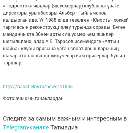
«Подросток» яшьләр (яшүсмерләр) клублары үзәге
директоры урынбасары Альберт Гыйльманов
калдырган иде. Ул 1988 елда төзелгән «Юность» хоккей
тартмасын реконструкцияләү турында сорады. Бүген
мәйданчыкта 80нән артык яшүсмер һәм яшьләр
шөгыльләнә, алар А.В. Тарасов исемендәге «Алтын
шайба» клубы призына узган спорт ярышларының
шәһәр этапларында җиңүчеләр һәм призерлар булып
торалар.
http://nabchelny.ru/news/41835
Фото:ачык чыганаклардан
Следите за самым важным и интересным в
Telegram-канале
Татмедиа