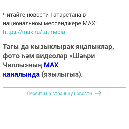
Читайте новости Татарстана в
национальном мессенджере MАХ:
https://max.ru/tatmedia
Тагы да кызыклырак яңалыклар,
фото һәм видеолар «Шәһри
Чаллы»ның
MAX
каналында
(язылыгыз).
Перейти на страницу новости