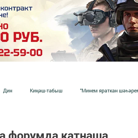
Дин
Киңәш-табыш
"Минем яраткан шәһәрем
а форумда катнаша