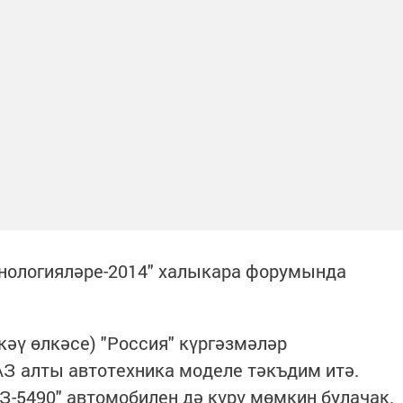
нологияләре-2014" халыкара форумында
әү өлкәсе) "Россия" күргәзмәләр
З алты автотехника моделе тәкъдим итә.
-5490" автомобилен дә күрү мөмкин булачак.