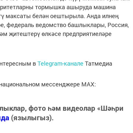
оритетларны тормышка ашыруда машина
тү максаты белән оештырыла. Анда илнең
е, федераль ведомство башлыклары, Россия,
һәм җитештерү өлкәсе предприятиеләре
интересным в
Telegram-канале
Татмедиа
в национальном мессенджере MАХ:
лыклар, фото һәм видеолар «Шәһри
нда
(язылыгыз).