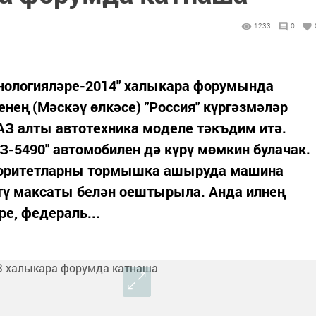
1233
0
нологияләре-2014" халыкара форумында
нең (Мәскәү өлкәсе) "Россия" күргәзмәләр
З алты автотехника моделе тәкъдим итә.
-5490" автомобилен дә күрү мөмкин булачак.
иоритетларны тормышка ашыруда машина
тү максаты белән оештырыла. Анда илнең
е, федераль...