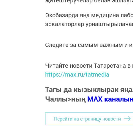
Экобазарда яңа медицина лабо
эскалаторлар урнаштырылачак
Следите за самым важным и 
Читайте новости Татарстана 
https://max.ru/tatmedia
Тагы да кызыклырак яңа
Чаллы»ның
MAX каналы
Перейти на страницу новости