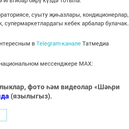
раториясе, суыту җиһазлары, кондиционерлар,
, супермаркетлардагы кебек арбалар булачак.
интересным в
Telegram-канале
Татмедиа
в национальном мессенджере MАХ:
лыклар, фото һәм видеолар «Шәһри
нда
(язылыгыз).