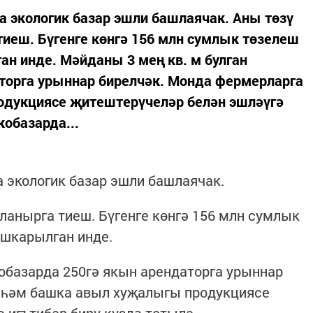
 экологик базар эшли башлаячак. Аны төзү
иеш. Бүгенге көнгә 156 млн сумлык төзелеш
н инде. Мәйданы 3 мең кв. м булган
аторга урыннар бирелчәк. Монда фермерларга
одукциясе җитештерүчеләр белән эшләүгә
кобазарда...
 экологик базар эшли башлаячак.
ланырга тиеш. Бүгенге көнгә 156 млн сумлык
шкарылган инде.
кобазарда 250гә якын арендаторга урыннар
 һәм башка авыл хуҗалыгы продукциясе
 игътибар бирү күздә тотыла.