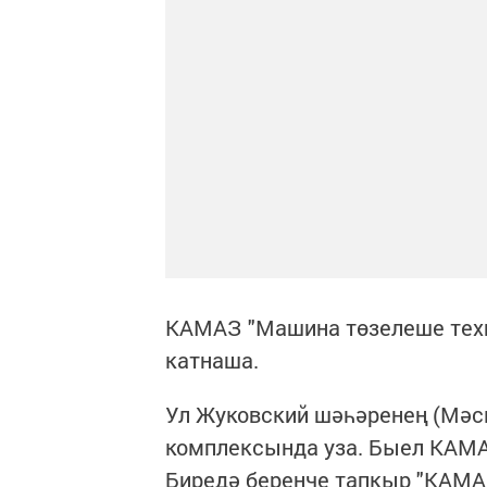
КАМАЗ "Машина төзелеше тех
катнаша.
Ул Жуковский шәһәренең (Мәск
комплексында уза. Быел КАМА
Биредә беренче тапкыр "КАМАЗ