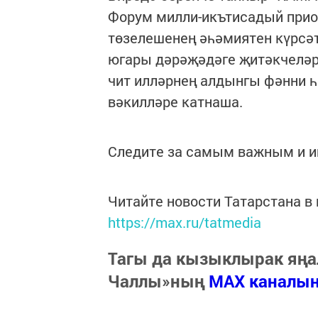
Форум милли-икътисадый при
төзелешенең әһәмиятен күрсә
югары дәрәҗәдәге җитәкчеләр
чит илләрнең алдынгы фәнни 
вәкилләре катнаша.
Следите за самым важным и 
Читайте новости Татарстана 
https://max.ru/tatmedia
Тагы да кызыклырак яңа
Чаллы»ның
MAX каналы