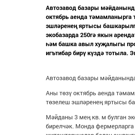
Автозавод базары мәйданында
октябрь аенда тәмамланырга т
эшләренең яртысы башкарылга
экобазарда 250гә якын аренд
һәм башка авыл хуҗалыгы пр
игътибар бирү күздә тотыла. Э
Автозавод базары мәйданында
Аны төзү октябрь аенда тәмам
төзелеш эшләренең яртысы ба
Мәйданы 3 мең кв. м булган э
бирелчәк. Монда фермерларга
җитештерүчеләр белән эшләүгә