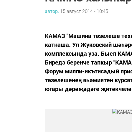
автор,
15 август 2014 - 10:45
КАМАЗ "Машина төзелеше тех
катнаша. Ул Жуковский шәһәре
комплексында уза. Быел КАМА
Биредә беренче тапкыр "КАМАЗ
Форум милли-икътисадый пр
төзелешенең әһәмиятен күрсә
югары дәрәҗәдәге җитәкчеләр