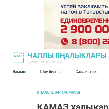
ЧАЛЛЫ ЯҢАЛЫКЛАРЫ
"Шәһри Чаллы" газетасы
Язмыш
Шоу-бизнес
Сәламәтлек
ЯҢАЛЫКЛАР ТАСМАСЫ
КАМАЗ халыкар