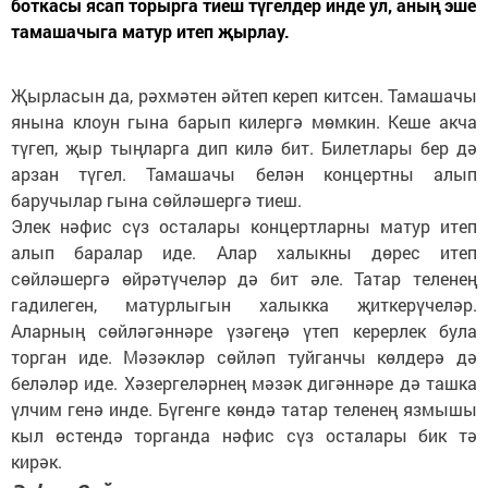
боткасы ясап торырга тиеш түгелдер инде ул, аның эше
тамашачыга матур итеп җырлау.
Җырласын да, рәхмәтен әйтеп кереп китсен. Тамашачы
янына клоун гына барып килергә мөмкин. Кеше акча
түгеп, җыр тыңларга дип килә бит. Билетлары бер дә
арзан түгел. Тамашачы белән концертны алып
баручылар гына сөйләшергә тиеш.
Элек нәфис сүз осталары концертларны матур итеп
алып баралар иде. Алар халыкны дөрес итеп
сөйләшергә өйрәтүчеләр дә бит әле. Татар теленең
гадилеген, матурлыгын халыкка җиткерүчеләр.
Аларның сөйләгәннәре үзәгеңә үтеп керерлек була
торган иде. Мәзәкләр сөйләп туйганчы көлдерә дә
беләләр иде. Хәзергеләрнең мәзәк дигәннәре дә ташка
үлчим генә инде. Бүгенге көндә татар теленең язмышы
кыл өстендә торганда нәфис сүз осталары бик тә
кирәк.