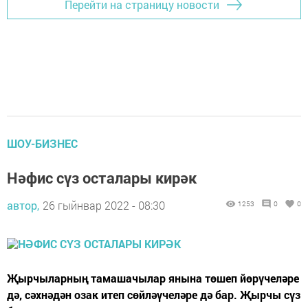
Перейти на страницу новости
ШОУ-БИЗНЕС
Нәфис сүз осталары кирәк
автор,
26 гыйнвар 2022 - 08:30
1253
0
0
Җырчыларның тамашачылар янына төшеп йөрүчеләре
дә, сәхнәдән озак итеп сөйләүчеләре дә бар. Җырчы сүз