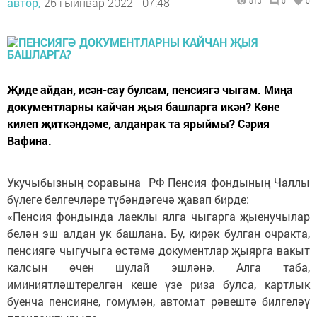
автор,
26 гыйнвар 2022 - 07:48
813
0
0
Җиде айдан, исән-сау булсам, пенсиягә чыгам. Миңа
документларны кайчан җыя башларга икән? Көне
килеп җиткәндәме, алданрак та ярыймы? Сәрия
Вафина.
Укучыбызның соравына РФ Пенсия фондының Чаллы
бүлеге белгечләре түбәндәгечә җавап бирде:
«Пенсия фондында лаеклы ялга чыгарга җыенучылар
белән эш алдан ук башлана. Бу, кирәк булган очракта,
пенсиягә чыгучыга өстәмә документлар җыярга вакыт
калсын өчен шулай эшләнә. Алга таба,
иминиятләштерелгән кеше үзе риза булса, картлык
буенча пенсияне, гомумән, автомат рәвештә билгеләү