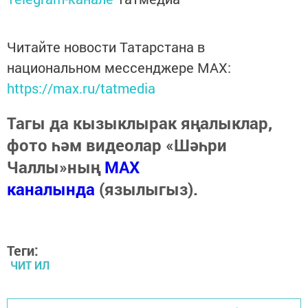
Читайте новости Татарстана в
национальном мессенджере MАХ:
https://max.ru/tatmedia
Тагы да кызыклырак яңалыклар,
фото һәм видеолар «Шәһри
Чаллы»ның
MAX
каналында
(язылыгыз).
Теги:
ЧИТ ИЛ