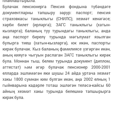
планлаштырыла.
Булачак пенсионерга Пенсия фондына түбәндәге
документларны тапшыру зарур: паспорт; пенсия
страховкасы таныклыгы (СНИЛС); хезмәт кенәгәсе;
хәрби билет (ирләргә); ЗАГС таныклыгы (хатын-
кызларга); баланың туу турындагы таныклыгы, анда
аңа паспорт бирелү турында мәгълүмат язылган
булырга тиеш (хатын-кызларга), юк икән, паспорты
кирәк булачак. Кыз баланың фамилиясе үзгәргән икән,
аның кияүгә чыгуын раслаган ЗАГС таныклыгы кирәк
була. Моннан тыш, белем турында документ (диплом,
аттестат) һәм әгәр булачак пенсионер 2000-2001
елларда эшләмәгән яки шушы 24 айда уртача хезмәт
хакы 1800 сумнан ким булган икән, аңа 2002 елның 1
гыйнварына кадәрле тоташ эшләгән теләсә-кайсы 60
айның хезмәт хакы турында белешмә тапшырырга
кирәк була.