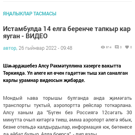
ЯҢАЛЫКЛАР ТАСМАСЫ
Истамбулда 14 елга беренче тапкыр кар
яуган - ВИДЕО
автор,
26 гыйнвар 2022 - 09:48
814
0
0
Шәһәрдәшебез Алсу Рәхмәтуллина хәзерге вакытта
Төркиядә. Ул әлеге ил өчен гадәттән тыш хәл саналган
карлы урамнар видеосын җибәрде.
Мондый һава торышы булганда анда җәмәгать
транспорты туктый, аэропортта рейслар тоткарлана.
Алсу ханым да "Бүген без Россиягә 12сәгать 30
минутта очып китәргә тиеш, әмма аэропорт әлегә ябык,
безне отельдә калдырдылар, информация юк, бөтенесе
дә әйбәт булыр, Алла боерса", - дип язды.