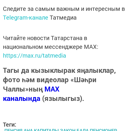
Следите за самым важным и интересным в
Telegram-канале
Татмедиа
Читайте новости Татарстана в
национальном мессенджере MАХ:
https://max.ru/tatmedia
Тагы да кызыклырак яңалыклар,
фото һәм видеолар «Шәһри
Чаллы»ның
MAX
каналында
(язылыгыз).
Теги:
ПЕНСИЯ АНА КАПИТАЛЫ ЗАКОН БАЛА ПЕНСИОНЕР