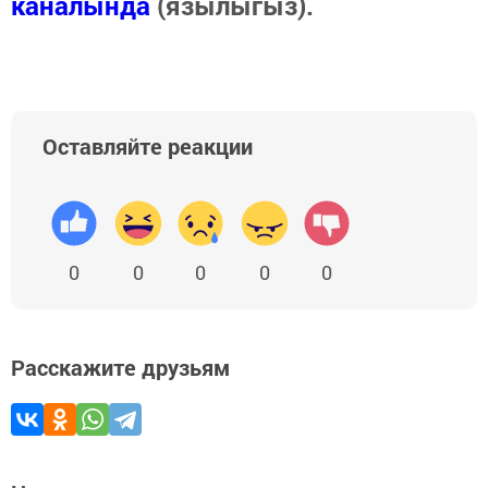
каналында
(язылыгыз).
Оставляйте реакции
0
0
0
0
0
Расскажите друзьям