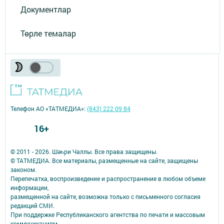
Документлар
Төрле темалар
Телефон АО «ТАТМЕДИА»:
(843) 222 09 84
16+
© 2011 - 2026. Шәһри Чаллы. Все права защищены.
© ТАТМЕДИА. Все материалы, размещенные на сайте, защищены
законом.
Перепечатка, воспроизведение и распространение в любом объеме
информации,
размещенной на сайте, возможна только с письменного согласия
редакций СМИ.
При поддержке Республиканского агентства по печати и массовым
коммуникациям.