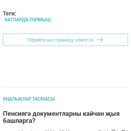
Теги:
ХАТЛАРДА ТОРМЫШ
Перейти на страницу новости
ЯҢАЛЫКЛАР ТАСМАСЫ
Пенсиягә документларны кайчан җыя
башларга?