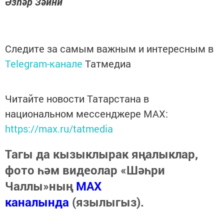
Әзһәр Зәйни
Следите за самым важным и интересным в
Telegram-канале
Татмедиа
Читайте новости Татарстана в
национальном мессенджере MАХ:
https://max.ru/tatmedia
Тагы да кызыклырак яңалыклар,
фото һәм видеолар «Шәһри
Чаллы»ның
MAX
каналында
(язылыгыз).