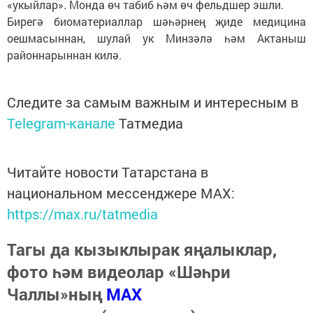
«укыйлар». Монда өч табиб һәм өч фельдшер эшли.
Бирегә биоматериаллар шәһәрнең җиде медицина
оешмасыннан, шулай ук Минзәлә һәм Актаныш
районнарыннан килә.
Следите за самым важным и интересным в
Telegram-канале
Татмедиа
Читайте новости Татарстана в
национальном мессенджере MАХ:
https://max.ru/tatmedia
Тагы да кызыклырак яңалыклар,
фото һәм видеолар «Шәһри
Чаллы»ның
MAX