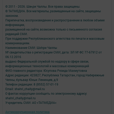
© 2011 - 2026. Шәһри Чаллы. Все права защищены.
© ТАТМЕДИА. Все материалы, размещенные на сайте, защищены
законом.
Перепечатка, воспроизведение и распространение в любом объеме
информации,
размещенной на сайте, возможна только с письменного согласия
редакций СМИ.
При поддержке Республиканского агентства по печати и массовым
коммуникациям.
Наименование СМИ: Шəhри Чаллы
№ свидетельства о регистрации СМИ, дата: ЭЛ № ФС 77-67912 от
06.12.2016
выдано Федеральной службой по надзору в сфере связи,
информационных технологий и массовых коммуникаций
ФИО главного редактора: Юсупова Резида Махмутовна
Адрес редакции: 423827, Республика Татарстан, город Набережные
Челны, бульвар Юных Ленинцев, д.9
Телефон редакции: 8 (8552) 57-01-19
Email: shahri_chally@mail.ru
О фактах коррупции сообщить по электронному адресу:
shahri_chally@mail.ru
Учредитель СМИ: АО «ТАТМЕДИА»
Антикоррупционная политика