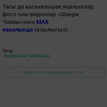
Тагы да кызыклырак яңалыклар,
фото һәм видеолар «Шәһри
Чаллы»ның
MAX
каналында
(язылыгыз).
Теги:
ЙОЛДЫЗЛАР ТОРМЫШЫ
Перейти на страницу новости