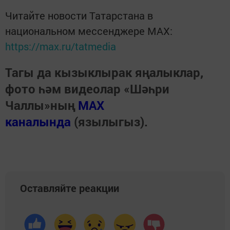
Читайте новости Татарстана в
национальном мессенджере MАХ:
https://max.ru/tatmedia
Тагы да кызыклырак яңалыклар,
фото һәм видеолар «Шәһри
Чаллы»ның
MAX
каналында
(язылыгыз).
Оставляйте реакции