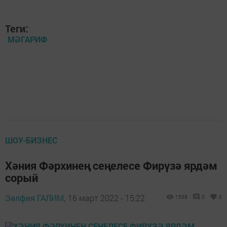
Теги:
МӘГАРИФ
ШОУ-БИЗНЕС
Хәния Фәрхинең сеңелесе Фирүзә ярдәм
сорый
Зөлфия ГАЛИМ,
16 март 2022 - 15:22
1538
0
0