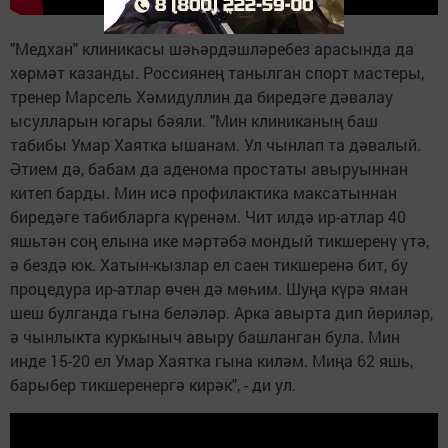
"Медхан" клиникасы шәһәрдәшләребез арасында да
хөрмәт казанды. Россиянең танылган спорт мастеры,
тренер Марсель Хәмидуллин да биредәге дәвалау
ысулларын югары бәяли. "Мин клиниканың баш
табибы Умар Хаятка ышанам. Ул чынлап та дәвалый.
Әтием дә, бабам да аденома простаты авыруыннан
китеп барды. Мин исә профилактика максатыннан
биредәге табибларга күренәм. Чит илдә ир-атлар 40
яшьтән соң елына ике мәртәбә мондый тикшеренү үтә,
ә бездә юк. Хатын-кызлар ел саен тикшеренә бит, бу
процедура ир-атлар өчен дә мөһим. Шуңа күрә яман
шеш булганда гына беләләр. Арка авырта дип йөриләр,
ә чынлыкта куркыныч авыру башланган була. Мин
инде 15-20 ел Умар Хаятка гына киләм. Миңа 62 яшь,
барыбер тикшеренергә кирәк", - ди ул.