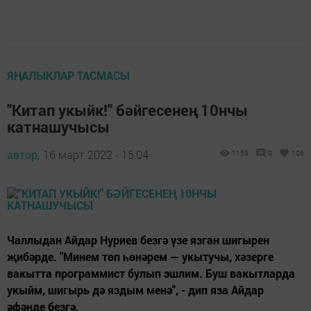
ЯҢАЛЫКЛАР ТАСМАСЫ
"Китап укыйк!" бәйгесенең 10нчы
катнашучысы
автор,
16 март 2022 - 15:04
1153
0
106
Чаллыдан Айдар Нуриев безгә үзе язган шигырен
җибәрде. "Минем төп һөнәрем — укытучы, хәзерге
вакытта программист булып эшлим. Буш вакытларда
укыйм, шигырь дә яздым менә", - дип яза Айдар
әфәнде безгә.