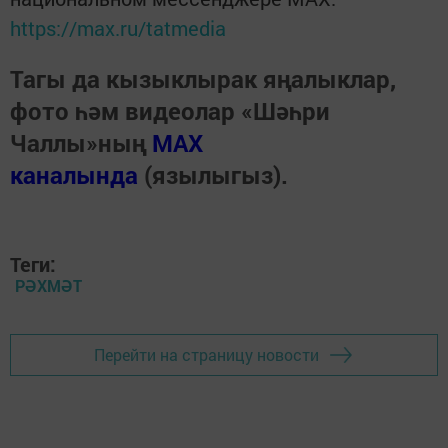
https://max.ru/tatmedia
Тагы да кызыклырак яңалыклар,
фото һәм видеолар «Шәһри
Чаллы»ның
MAX
каналында
(язылыгыз).
Теги:
РӘХМӘТ
Перейти на страницу новости