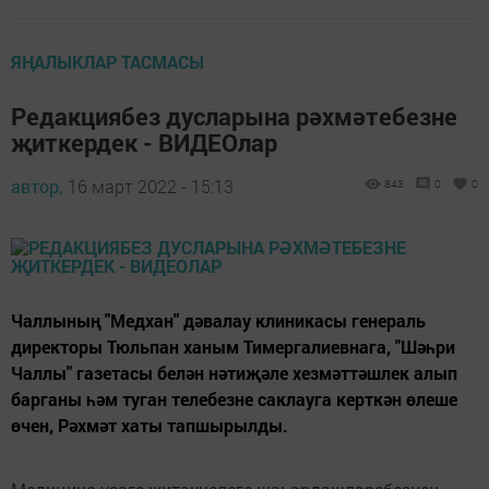
ЯҢАЛЫКЛАР ТАСМАСЫ
Редакциябез дусларына рәхмәтебезне
җиткердек - ВИДЕОлар
автор,
16 март 2022 - 15:13
843
0
0
Чаллының "Медхан" дәвалау клиникасы генераль
директоры Тюльпан ханым Тимергалиевнага, "Шәһри
Чаллы" газетасы белән нәтиҗәле хезмәттәшлек алып
барганы һәм туган телебезне саклауга керткән өлеше
өчен, Рәхмәт хаты тапшырылды.