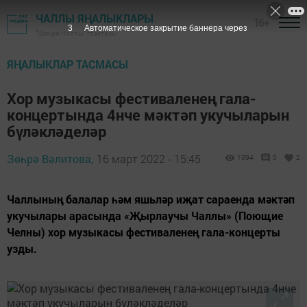
ЧАЛЛЫ ЯҢАЛЫКЛАРЫ
16+
3
Автоматическое закрытие баннера через
"Шәһри Чаллы" газетасы
ЯҢАЛЫКЛАР ТАСМАСЫ
Хор музыкасы фестиваленең гала-
концертында 4нче мәктәп укучыларын
бүләкләделәр
Зөһрә Вәлитова,
16 март 2022 - 15:45
1094
0
2
Чаллының балалар һәм яшьләр иҗат сараенда мәктәп
укучылары арасында «Җырлаучы Чаллы» (Поющие
Челны) хор музыкасы фестиваленең гала-концерты
узды.