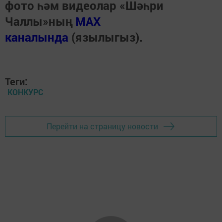
фото һәм видеолар «Шәһри
Чаллы»ның
MAX
каналында
(язылыгыз).
Теги:
КОНКУРС
Перейти на страницу новости