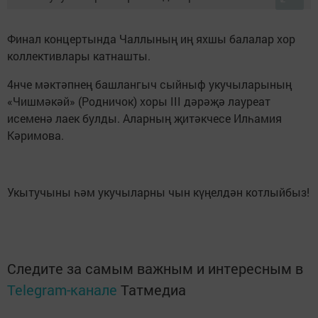
Финал концертында Чаллының иң яхшы балалар хор
коллективлары катнашты.
4нче мәктәпнең башлангыч сыйныф укучыларының
«Чишмәкәй» (Родничок) хоры III дәрәҗә лауреат
исеменә лаек булды. Аларның җитәкчесе Илһамия
Кәримова.
Укытучыны һәм укучыларны чын күңелдән котлыйбыз!
Следите за самым важным и интересным в
Telegram-канале
Татмедиа