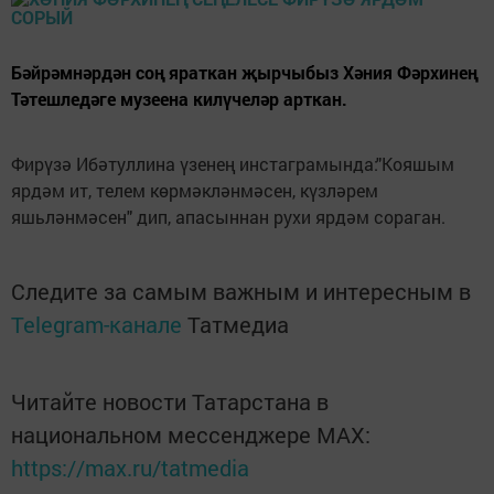
Бәйрәмнәрдән соң яраткан җырчыбыз Хәния Фәрхинең
Тәтешледәге музеена килүчеләр арткан.
Фирүзә Ибәтуллина үзенең инстаграмында:"Кояшым
ярдәм ит, телем көрмәкләнмәсен, күзләрем
яшьләнмәсен" дип, апасыннан рухи ярдәм сораган.
Следите за самым важным и интересным в
Telegram-канале
Татмедиа
Читайте новости Татарстана в
национальном мессенджере MАХ:
https://max.ru/tatmedia