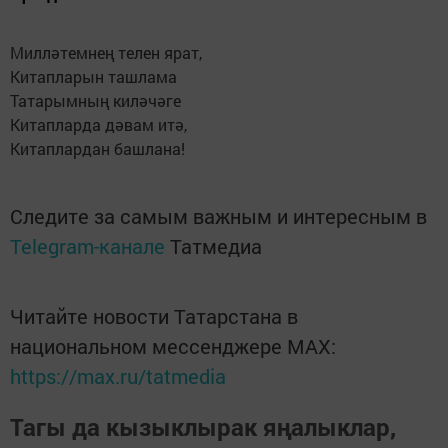
Милләтемнең телен ярат,
Китапларын ташлама
Татарымның киләчәге
Китапларда дәвам итә,
Китаплардан башлана!
Следите за самым важным и интересным в
Telegram-канале
Татмедиа
Читайте новости Татарстана в
национальном мессенджере MАХ:
https://max.ru/tatmedia
Тагы да кызыклырак яңалыклар,