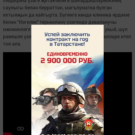
Медицина үзәге җитәкчелеге шәһәрдәшләребезнең
саулыгы белән беррәттән, мәгълүматка булган
ихтыяҗын да кайгырта. Бүгенге көндә клиника ярдәме
белән "Изгелек" тернәкләнү үзәгендә дәваланучы
мөмкинлеге чикле кешеләр дә газетабызны укый, шул
рәвешле үзләрен җәмгыятебезнең тулы вәкилләре итеп
тоя ала.