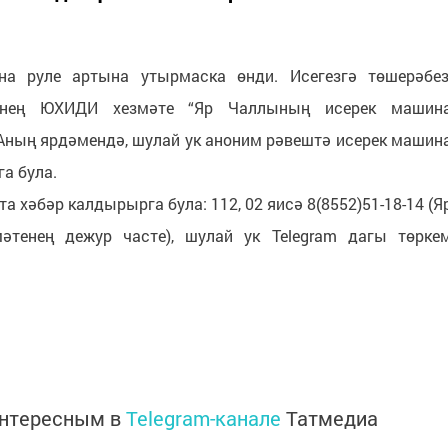
а руле артына утырмаска өнди. Исегезгә төшерәбез
әрнең ЮХИДИ хезмәте “Яр Чаллының исерек машин
 Аның ярдәмендә, шулай ук аноним рәвештә исерек машин
га була.
 хәбәр калдырырга була: 112, 02 яисә 8(8552)51-18-14 (Я
тенең дежур часте), шулай ук Telegram дагы төрке
интересным в
Telegram-канале
Татмедиа