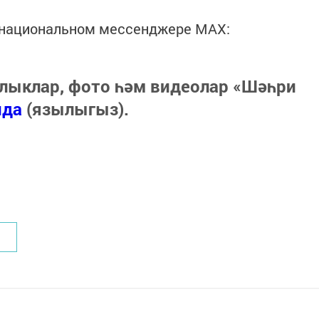
в национальном мессенджере MАХ:
лыклар, фото һәм видеолар «Шәһри
нда
(язылыгыз).