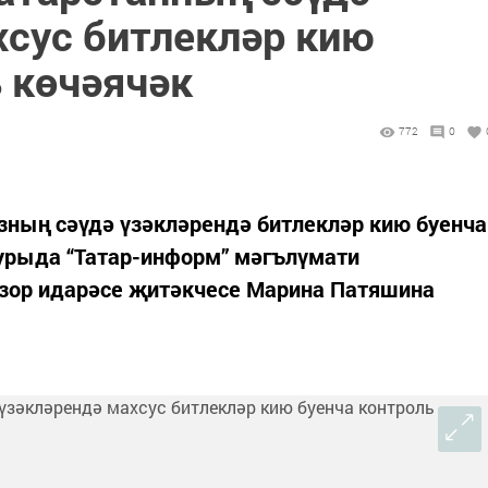
хсус битлекләр кию
 көчәячәк
772
0
зның сәүдә үзәкләрендә битлекләр кию буенча
урыда “Татар-информ” мәгълүмати
зор идарәсе җитәкчесе Марина Патяшина