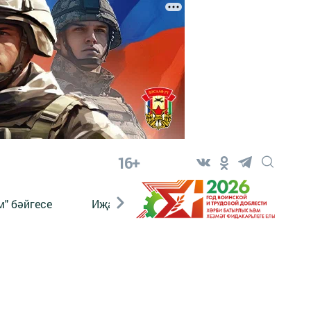
16+
" бәйгесе
Иҗат
Реклама
Онлайн язы