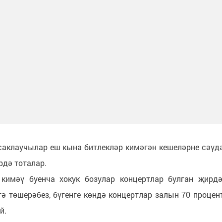
 саклаучылар еш кына битлекләр кимәгән кешеләрне сәүд
рдә тоталар.
 кимәү буенча хокук бозулар концертлар булган җирдә
гә төшерәбез, бүгенге көндә концертлар залын 70 процен
ый.