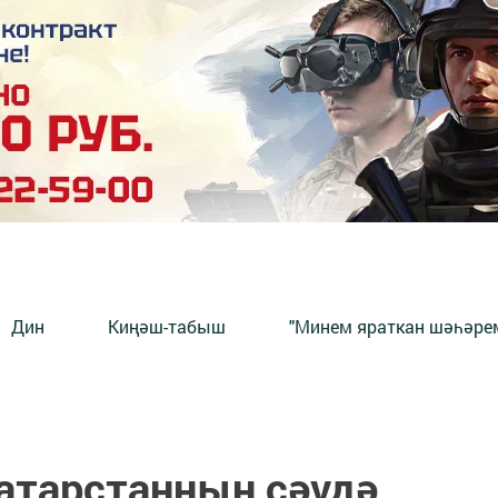
Дин
Киңәш-табыш
"Минем яраткан шәһәрем
Татарстанның сәүдә