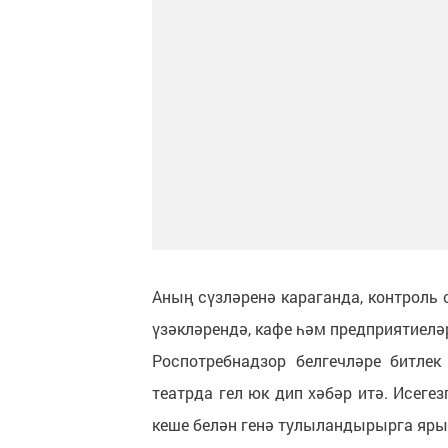
Аның сүзләренә караганда, контроль
үзәкләрендә, кафе һәм предприятиелә
Роспотребнадзор белгечләре битлек
театрда гел юк дип хәбәр итә. Исегез
кеше белән генә тулыландырырга яр