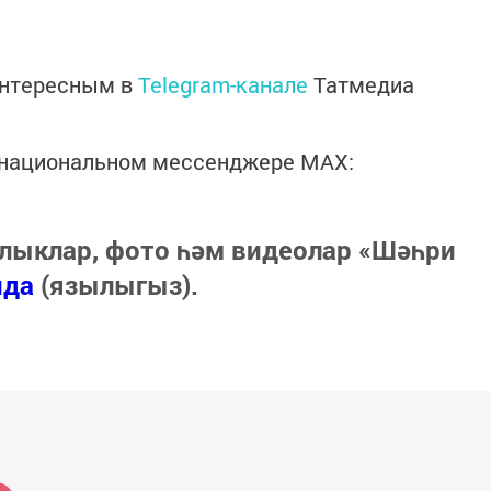
интересным в
Telegram-канале
Татмедиа
в национальном мессенджере MАХ:
лыклар, фото һәм видеолар «Шәһри
нда
(язылыгыз).