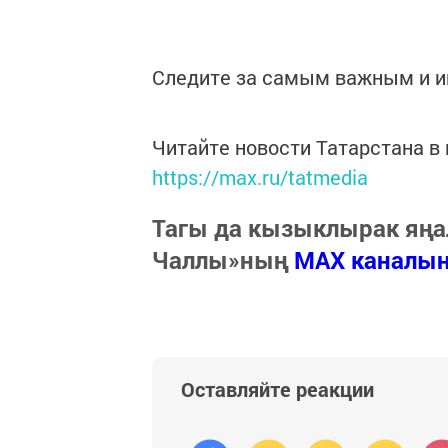
Следите за самым важным и 
Читайте новости Татарстана 
https://max.ru/tatmedia
Тагы да кызыклырак яңа
Чаллы»ның
MAX каналы
Оставляйте реакции