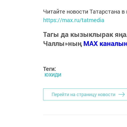
Читайте новости Татарстана 
https://max.ru/tatmedia
Тагы да кызыклырак яңа
Чаллы»ның
MAX каналы
Теги:
ЮХИДИ
Перейти на страницу новости