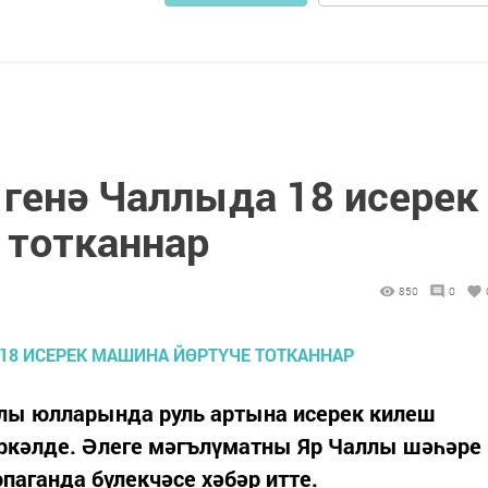
 генә Чаллыда 18 исерек
 тотканнар
850
0
ллы юлларында руль артына исерек килеш
еркәлде. Әлеге мәгълүматны Яр Чаллы шәһәре
аганда бүлекчәсе хәбәр итте.