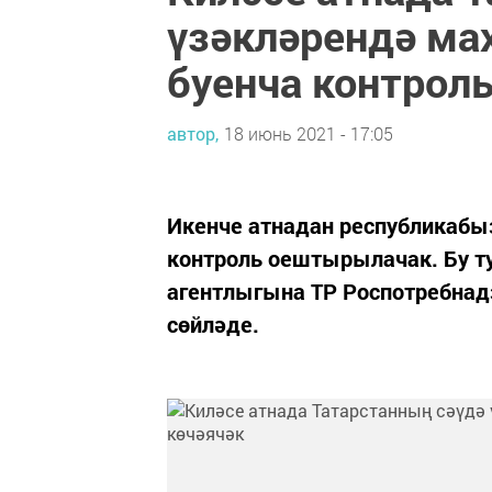
үзәкләрендә ма
буенча контроль
автор,
18 июнь 2021 - 17:05
Икенче атнадан республикабы
контроль оештырылачак. Бу т
агентлыгына ТР Роспотребнад
сөйләде.