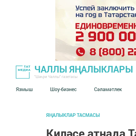
ЧАЛЛЫ ЯҢАЛЫКЛАРЫ
"Шәһри Чаллы" газетасы
Язмыш
Шоу-бизнес
Сәламәтлек
ЯҢАЛЫКЛАР ТАСМАСЫ
Киләсе атнада 