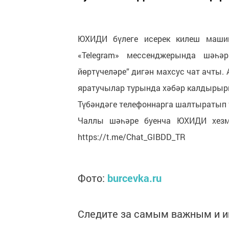
ЮХИДИ бүлеге исерек килеш машин
«Telegram» мессенджерында шәһ
йөртүчеләре” дигән махсус чат ачты.
яратучылар турында хәбәр калдырыр
Түбәндәге телефоннарга шалтыратып та
Чаллы шәһәре буенча ЮХИДИ хезмә
https://t.me/Chat_GIBDD_TR
Фото:
burcevka.ru
Следите за самым важным и 