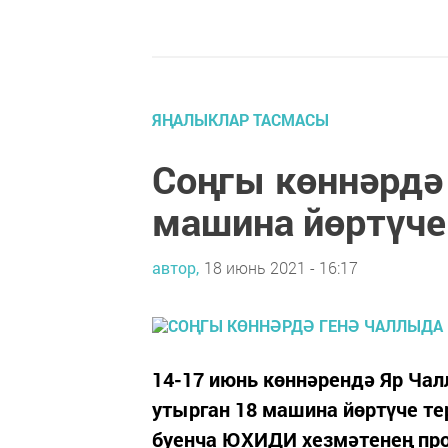
ЯҢАЛЫКЛАР ТАСМАСЫ
Соңгы көннәрдә
машина йөртүче
автор,
18 июнь 2021 - 16:17
14-17 июнь көннәрендә Яр Ча
утырган 18 машина йөртүче т
буенча ЮХИДИ хезмәтенең проп